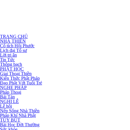
TRANG CHỦ
NHÀ THIỀN
Cổ tích Hội Phước
Lịch đại Tổ sư
Lời tri ân
Tin Tức
Thông bạch
PHẬT HỌC
Giai Thoại Thiền
Kiến Thức Phật Pháp
Đạo Phật Với Tuổi Trẻ
NGHE PHÁP
Pháp Thoại
Bái Tán
NGHI LỄ
Lễ hội
Nếp Sống Nhà Thiền
Pháp Khí Nhà Phật
TÙY BÚT
Bài Học Đời Thường
Sức khỏe