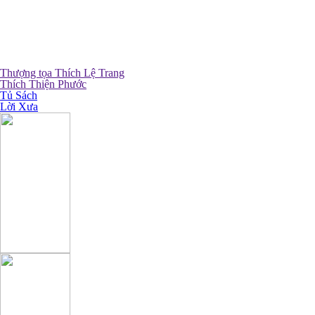
Thượng tọa Thích Lệ Trang
Thích Thiện Phước
Tủ Sách
Lời Xưa