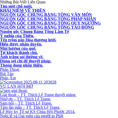
Những Bài Viết Liên Quan
Tìm một chỗ ngồi.
KHÁI NIỆM VỀ THIỀN
NGUỒN GỐC CHUNG BẢNG TÔNG VÂN MÔN
NGUỒN GỐC CHUNG BẢNG TÔNG PHÁP NHÃN
NGUỒN GỐC CHUNG BẢNG TÔNG QUY NGƯỠNG
NGUỒN GỐC CHUNG BẢNG TÔNG TÀO ĐỘNG
Nguồn gốc Chung Bảng Tông Lâm Tế
Ý nghĩa của Thiền.
Tên trộm gặp Hòa thượng lười.
Hiểu được nhân duyên.
Mùi hương của quế.
Từ khách thành chủ.
Ánh trăng soi đường về.
Dùng sợi chỉ để thuyết pháp.
Thong dong nhập thiền.
Pháp Thoại
Bái Tán
Pháp Âm
VU LAN HỘI MỞ
Giải thoát – TT. Thích Lệ Trang thuyết giảng.
Nhớ ơn – TT. Thích Lệ Trang.
Sám hối – TT. Thích Lệ Trang.
Tâm lân mẫn – TT. Thích Lệ Trang.
Lễ Húy kỵ Tổ sư KS Chùa Hội Phước 2014.
Nghi lễ và Oai nghi của người tu Phật