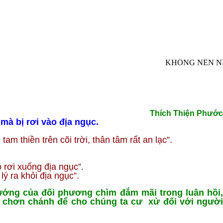
KHÔNG NÊN NHÌ
Thích Thiện Phước
mà bị rơi vào địa ngục.
 thiền trên cõi trời, thân tâm rất an lạc”.
o rơi xuống địa ngục”.
ý ra khỏi địa ngục”.
 tướng của đối phương chìm đắm mãi trong luân hồi,
p chơn chánh để cho chúng ta cư xử đối với người