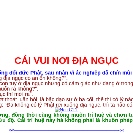
CÁI VUI NƠI ĐỊA NGỤC
ống đối đức Phật, sau nhân vì ác nghiệp đã chín mùi 
g địa ngục có an ổn không?”.
on tuy ở địa ngục nhưng có cảm giác như đang ở trong tam
muốn ra không?”.
c thì mới ra”.
 thoát luân hồi, là bậc đạo sư ở ba cõi, thế thì có lý nà
“Đã không có lý Phật rơi xuống địa ngục, thì ta nào có l
phương, đồng thời cũng không muốn trí huệ và chơn
 độ. Cái trí huệ này há không phải là khuôn phé
◊-◊———————————————————————————-◊-◊