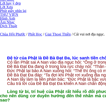
Lời hay ý đẹp
Lời Xưa
Phút giây nhìn lại
THƯ VIỆN
Hình Ảnh
Âm Nhạc
Dịch Thuật
Chùa Hội Phước
/
Phật Học
/
Giai Thoại Thiền
/
Cái vui nơi địa ngục.
Đệ tử của Phật là Đề Bà Đạt Đa, lúc sanh tiền ch
Có lần Phật sai A Nan vào địa ngục hỏi: “Ông ở tron
Đề Bà Đạt Đa đang ở trong lửa rực cháy nói: “Thân c
Đức Phật lại bảo A Nan xuống hỏi: “Thế thì ông có 
Đề Bà Đạt Đa đáp: “Ta đợi khi Phật rơi xuống địa ngụ
A Nan lấy làm lạ liền phản bác: “Đức Phật là bậc vượt
Câu trả lời của Đề Bà Đạt Đa khiến A Nan chấn động: 
Lòng từ bi, trí huệ của Phật rất hiểu rõ đối 
cho nên dùng cơ duyên hướng đến thế nhân mà cứu
sao?