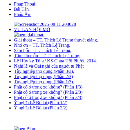
Pháp Thoại
Bái Tán
Pháp Âm
VU LAN HỘI MỞ
Giải thoát – TT. Thích Lệ Trang thuyết giảng.
Nhớ ơn – TT. Thích Lệ Trang.
Sám hối – TT. Thích Lệ Trang.
Tâm lân mẫn – TT. Thích Lệ Trang.
Lễ Húy kỵ Tổ sư KS Chùa Hội Phước 2014.
Nghi lễ và Oai nghi của người tu Phật
Tùy nghiệp thọ dụng (Phần 3/3).
Tùy nghiệp thọ dụng (Phần 2/3)
Tùy nghiệp thọ dụng (Phần 1/3).
Phật có ở trong xe không? (Phần 1/3)
Phật có ở trong xe không? (Phần 2/3)
Phật có ở trong xe không? (Phần 3/3)
Ý nghĩa Lễ Bố tát (Phần 1/2)
Ý nghĩa Lễ Bố tát (Phần 2/2)