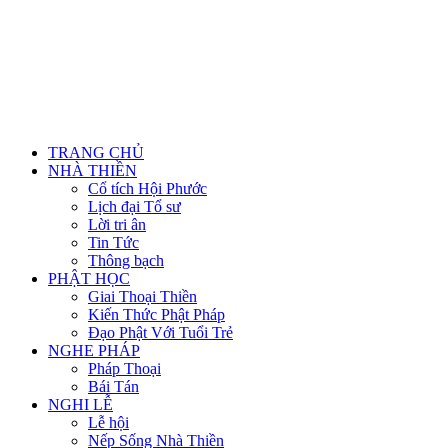
TRANG CHỦ
NHÀ THIỀN
Cổ tích Hội Phước
Lịch đại Tổ sư
Lời tri ân
Tin Tức
Thông bạch
PHẬT HỌC
Giai Thoại Thiền
Kiến Thức Phật Pháp
Đạo Phật Với Tuổi Trẻ
NGHE PHÁP
Pháp Thoại
Bái Tán
NGHI LỄ
Lễ hội
Nếp Sống Nhà Thiền