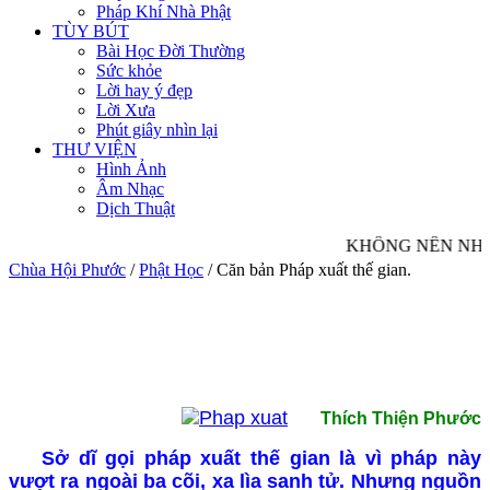
Pháp Khí Nhà Phật
TÙY BÚT
Bài Học Đời Thường
Sức khỏe
Lời hay ý đẹp
Lời Xưa
Phút giây nhìn lại
THƯ VIỆN
Hình Ảnh
Âm Nhạc
Dịch Thuật
KHÔNG NÊN NHÌN 
Chùa Hội Phước
/
Phật Học
/
Căn bản Pháp xuất thế gian.
Thích Thiện Phước
Sở dĩ gọi pháp xuất thế gian là vì pháp này
vượt ra ngoài ba cõi, xa lìa sanh tử. Nhưng nguồn