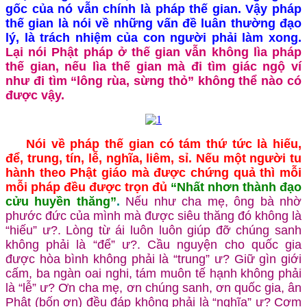
gốc của nó vẫn chính là pháp thế gian. Vậy pháp
thế gian là nói về những vấn đề luân thường đạo
lý, là trách nhiệm của con người phải làm xong.
Lại nói Phật pháp ở thế gian vẫn không lìa pháp
thế gian, nếu lìa thế gian mà đi tìm giác ngộ ví
như đi tìm “lông rùa, sừng thỏ” không thể nào có
được vậy.
Nói về pháp thế gian có tám thứ tức là hiếu,
để, trung, tín, lễ, nghĩa, liêm, sỉ. Nếu một người tu
hành theo Phật giáo mà được chứng quả thì mỗi
mỗi pháp đều được trọn đủ
“Nhất nhơn thành đạo
cửu huyền thăng”
.
Nếu như cha mẹ, ông bà nhờ
phước đức của mình mà được siêu thăng đó không là
“hiếu” ư?. Lòng từ ái luôn luôn giúp đỡ chúng sanh
không phải là “để” ư?. Cầu nguyện cho quốc gia
được hòa bình không phải là “trung” ư? Giữ gìn giới
cấm, ba ngàn oai nghi, tám muôn tế hạnh không phải
là “lễ” ư? Ơn cha mẹ, ơn chúng sanh, ơn quốc gia, ân
Phật (bốn ơn) đều đáp không phải là “nghĩa” ư? Cơm