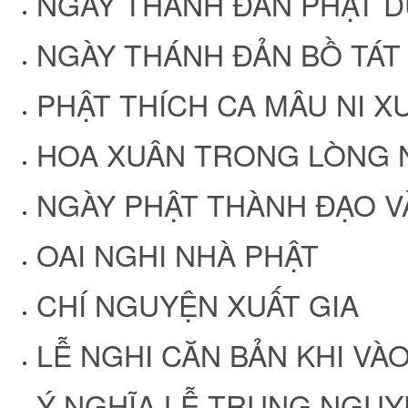
NGÀY THÁNH ĐẢN PHẬT 
NGÀY THÁNH ĐẢN BỒ TÁT 
PHẬT THÍCH CA MÂU NI XU
HOA XUÂN TRONG LÒNG 
NGÀY PHẬT THÀNH ĐẠO V
OAI NGHI NHÀ PHẬT
CHÍ NGUYỆN XUẤT GIA
LỄ NGHI CĂN BẢN KHI VÀO
Ý NGHĨA LỄ TRUNG NGU