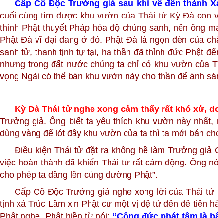
Cấp Cô Độc Trưởng giả sau khi về đến thành Xá
cuối cùng tìm được khu vườn của Thái tử Kỳ Đà con vu
thỉnh Phật thuyết Pháp hóa độ chúng sanh, nên ông mạn
Phật Đà vĩ đại đang ở đó. Phật Đà là ngọn đèn của châ
sanh tử, thanh tịnh tự tại, hạ thần đã thỉnh đức Phật 
nhưng trong đất nước chúng ta chỉ có khu vườn của Thá
vọng Ngài có thể bán khu vườn này cho thần để ánh sán
Kỳ Đà Thái tử nghe xong cảm thấy rất khó xử, do 
Trưởng giả. Ông biết ta yêu thích khu vườn này nhất,
dùng vàng để lót đầy khu vườn của ta thì ta mới bán c
Điều kiện Thái tử đặt ra không hề làm Trưởng gi
việc hoàn thành đã khiến Thái tử rất cảm động. Ông n
cho phép ta dâng lên cúng dường Phật”.
Cấp Cô Độc Trưởng giả nghe xong lời của Thái tử b
tịnh xá Trúc Lâm xin Phật cử một vị đệ tử đến để tiến 
Phật nghe. Phật hiền từ nói:
“Công đức phát tâm là bất