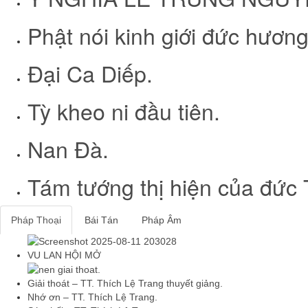
Phật nói kinh giới đức hương
Đại Ca Diếp.
Tỳ kheo ni đầu tiên.
Nan Đà.
Tám tướng thị hiện của đức 
Pháp Thoại
Bái Tán
Pháp Âm
VU LAN HỘI MỞ
Giải thoát – TT. Thích Lệ Trang thuyết giảng.
Nhớ ơn – TT. Thích Lệ Trang.