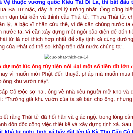
 Vệ thuộc vương quốc Kiều Tát Di La, thì bắt đầu 
a Ba Tư Nặc, đây là nơi lý tưởng nhất. Ông cũng biết
h dạn bái kiến và thỉnh cầu Thái tử: “Thưa Thái tử, ch
n lý, là bậc vĩ nhân cứu thế, vì để dân chúng nước ta 
đến nước ta. Vì cần xây dựng một ngôi bảo điện để đón t
i tử là nơi thích hợp nhất để xây tịnh xá cúng dường 
g của Phật có thể soi khắp trên đất nước chúng ta”.
dự một lúc ông tùy tiện nói đại một số tiền rất lớn
 nay vì muốn mời Phật đến thuyết pháp mà muốn mua kh
ho ông khu vườn này”.
ả Cấp Cô Độc sợ hãi, ông về nhà kêu người mở kho và 
ói: “Trưởng giả khu vườn của ta sẽ bán cho ông, nhưng
iết rằng Thái tử đã hối hận và giác ngộ, trong lòng c
hành đôn đốc công việc thiết kế và xây dựng tịnh xá. S
 khả tư nghị, tịnh xá hãy đặt tên là Kỳ Thọ Cấp Cô 