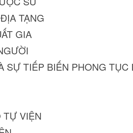
DƯỢC SƯ
ĐỊA TẠNG
ẤT GIA
NGƯỜI
À SỰ TIẾP BIẾN PHONG TỤC 
 TỰ VIỆN
YÊN