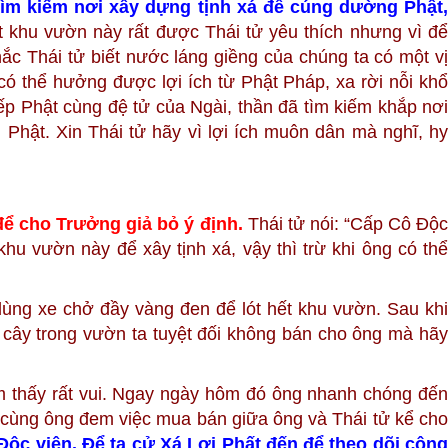
tìm kiếm nơi xây dựng tịnh xá để cúng dường Phật,
 khu vườn này rất được Thái tử yêu thích nhưng vì để
ắc Thái tử biết nước láng giềng của chúng ta có một vị
có thể hưởng được lợi ích từ Phật Pháp, xa rời nỗi khổ
iếp Phật cùng đệ tử của Ngài, thần đã tìm kiếm khắp nơi
Phật. Xin Thái tử hãy vì lợi ích muôn dân mà nghĩ, hy
 để cho Trưởng giả bỏ ý định.
Thái tử nói: “Cấp Cô Độ
u vườn này để xây tịnh xá, vậy thì trừ khi ông có thể
dùng xe chở đầy vàng đen để lót hết khu vườn. Sau khi
 cây trong vườn ta tuyệt đối không bán cho ông mà hãy
ảm thấy rất vui. Ngay ngày hôm đó ông nhanh chóng đến
au cùng ông đem việc mua bán giữa ông và Thái tử kể cho
Độc viên. Để ta cử Xá Lợi Phất đến để theo dõi côn