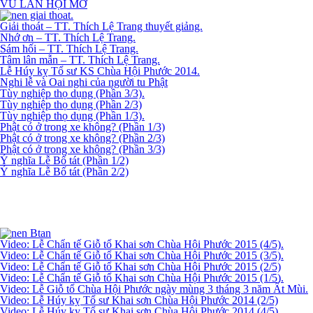
VU LAN HỘI MỞ
Giải thoát – TT. Thích Lệ Trang thuyết giảng.
Nhớ ơn – TT. Thích Lệ Trang.
Sám hối – TT. Thích Lệ Trang.
Tâm lân mẫn – TT. Thích Lệ Trang.
Lễ Húy kỵ Tổ sư KS Chùa Hội Phước 2014.
Nghi lễ và Oai nghi của người tu Phật
Tùy nghiệp thọ dụng (Phần 3/3).
Tùy nghiệp thọ dụng (Phần 2/3)
Tùy nghiệp thọ dụng (Phần 1/3).
Phật có ở trong xe không? (Phần 1/3)
Phật có ở trong xe không? (Phần 2/3)
Phật có ở trong xe không? (Phần 3/3)
Ý nghĩa Lễ Bố tát (Phần 1/2)
Ý nghĩa Lễ Bố tát (Phần 2/2)
Video: Lễ Chẩn tế Giỗ tổ Khai sơn Chùa Hội Phước 2015 (4/5).
Video: Lễ Chẩn tế Giỗ tổ Khai sơn Chùa Hội Phước 2015 (3/5).
Video: Lễ Chẩn tế Giỗ tổ Khai sơn Chùa Hội Phước 2015 (2/5)
Video: Lễ Chẩn tế Giỗ tổ Khai sơn Chùa Hội Phước 2015 (1/5).
Video: Lễ Giỗ tổ Chùa Hội Phước ngày mùng 3 tháng 3 năm Ất Mùi.
Video: Lễ Húy kỵ Tổ sư Khai sơn Chùa Hội Phước 2014 (2/5)
Video: Lễ Húy kỵ Tổ sư Khai sơn Chùa Hội Phước 2014 (4/5).