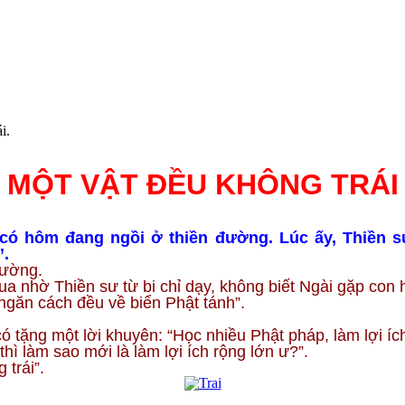
́i.
MỘT VẬT ĐỀU KHÔNG TRÁI
ó hôm đang ngồi ở thiền đường. Lúc ấy, Thiền s
”.
đường.
ua nhờ Thiền sư từ bi chỉ dạy, không biết Ngài gặp con 
ngăn cách đều về biển Phật tánh”.
ó tặng một lời khuyên: “Học nhiều Phật pháp, làm lợi ích
ì làm sao mới là làm lợi ích rộng lớn ư?”.
trái”.