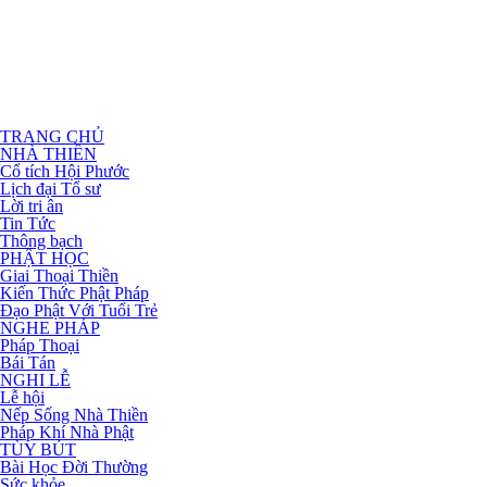
TRANG CHỦ
NHÀ THIỀN
Cổ tích Hội Phước
Lịch đại Tổ sư
Lời tri ân
Tin Tức
Thông bạch
PHẬT HỌC
Giai Thoại Thiền
Kiến Thức Phật Pháp
Đạo Phật Với Tuổi Trẻ
NGHE PHÁP
Pháp Thoại
Bái Tán
NGHI LỄ
Lễ hội
Nếp Sống Nhà Thiền
Pháp Khí Nhà Phật
TÙY BÚT
Bài Học Đời Thường
Sức khỏe