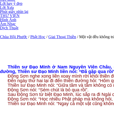
Lời hay ý đẹp
Lời Xưa
Phút giây nhìn lại
THƯ VIỆN
Hình Ảnh
Âm Nhạc
Dịch Thuật
Chùa Hội Phước
/
Phật Học
/
Giai Thoại Thiền
/
Một vật đều không tra
Thiền sư Đạo Minh ở Nam Nguyên Viên Châu, c
đường, Thiền sư Đạo Minh liền nói: “Đã gặp qua rồi
Động Sơn nghe xong liền xoay mình rời khỏi thiền 
Đến ngày thứ hai lại đi đến thiền đường hỏi: “Hôm q
Thiền sư Đạo Minh nói: “Giữa tâm và tâm không có 
Động Sơn nói: “Sém chút là bỏ qua rồi”.
Sau Động Sơn từ biệt Đạo Minh, lúc sắp ra đi Ngài c
Động Sơn nói: “Học nhiều Phật pháp mà không hỏi, th
Thiền sư Đạo Minh nói: “Ngay cả một vật cũng không 