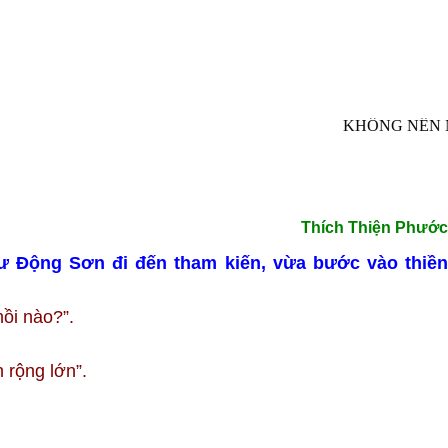
KHÔNG NÊN N
Thích Thiện Phước
ư Động Sơn đi đến tham kiến, vừa bước vào thiền
hồi nào?”.
 rộng lớn”.