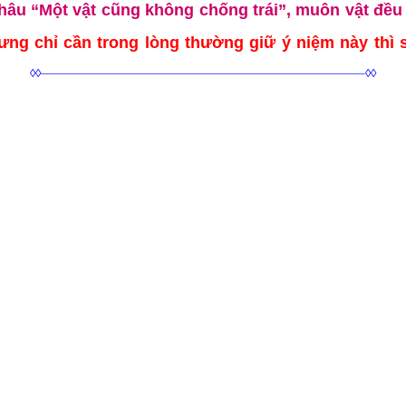
hâu “
M
ột vật cũng không chống trái”, muôn vật đều
ng chỉ cần trong lòng thường giữ ý niệm này thì s
◊◊———————————————————————————–◊◊