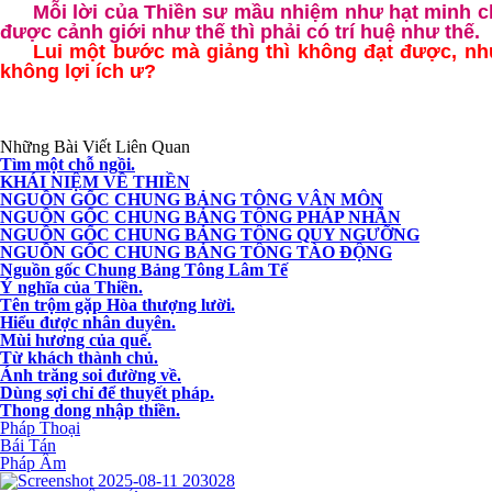
Mỗi lời của
T
hiền sư mầu nhiệm như hạt minh c
được cảnh giới như thế thì phải có trí huệ như thế.
Lui một bước mà giảng thì không đạt được, như
không lợi ích ư?
Những Bài Viết Liên Quan
Tìm một chỗ ngồi.
KHÁI NIỆM VỀ THIỀN
NGUỒN GỐC CHUNG BẢNG TÔNG VÂN MÔN
NGUỒN GỐC CHUNG BẢNG TÔNG PHÁP NHÃN
NGUỒN GỐC CHUNG BẢNG TÔNG QUY NGƯỠNG
NGUỒN GỐC CHUNG BẢNG TÔNG TÀO ĐỘNG
Nguồn gốc Chung Bảng Tông Lâm Tế
Ý nghĩa của Thiền.
Tên trộm gặp Hòa thượng lười.
Hiểu được nhân duyên.
Mùi hương của quế.
Từ khách thành chủ.
Ánh trăng soi đường về.
Dùng sợi chỉ để thuyết pháp.
Thong dong nhập thiền.
Pháp Thoại
Bái Tán
Pháp Âm