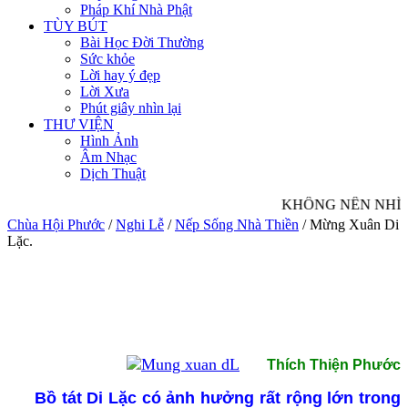
Pháp Khí Nhà Phật
TÙY BÚT
Bài Học Đời Thường
Sức khỏe
Lời hay ý đẹp
Lời Xưa
Phút giây nhìn lại
THƯ VIỆN
Hình Ảnh
Âm Nhạc
Dịch Thuật
KHÔNG NÊN NHÌN 
Chùa Hội Phước
/
Nghi Lễ
/
Nếp Sống Nhà Thiền
/
Mừng Xuân Di
Lặc.
Thích Thiện Phước
Bồ tát Di Lặc có ảnh hưởng rất rộng lớn trong