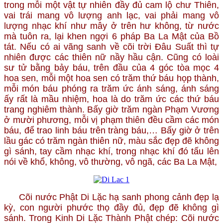
trong mỗi một vật tự nhiên đầy đủ cam lộ chư Thiên,
vai trái mang vô lượng anh lạc, vai phải mang vô
lượng nhạc khí như mây ở trên hư không, từ nước
mà tuôn ra, lại khen ngợi 6 pháp Ba La Mật của Bồ
tát. Nếu có ai vãng sanh về cõi trời Đâu Suất thì tự
nhiên được các thiên nữ nầy hầu cận. Cũng có loài
sư tử bằng bảy báu, trên đầu của 4 góc tòa mọc 4
hoa sen, mỗi một hoa sen có trăm thứ báu họp thành,
mỗi món báu phóng ra trăm ức ánh sáng, ánh sáng
ấy rất là mầu nhiệm, hoa là do trăm ức các thứ báu
trang nghiêm thành. Bấy giờ trăm ngàn Phạm Vương
ở mười phương, mỗi vị phạm thiên đều cầm các món
báu, để trao linh báu trên tràng báu,… Bấy giờ ở trên
lầu gác có trăm ngàn thiên nữ, màu sắc đẹp đẽ không
gì sánh, tay cầm nhạc khí, trong nhạc khí đó tấu lên
nói về khổ, không, vô thường, vô ngã, các Ba La Mật,
Cõi nước Phật Di Lặc hạ sanh phong cảnh đẹp lạ
kỳ, con người phước thọ đầy đủ, đẹp đẽ không gì
sánh. Trong Kinh Di Lặc Thành Phật chép: Cõi nước