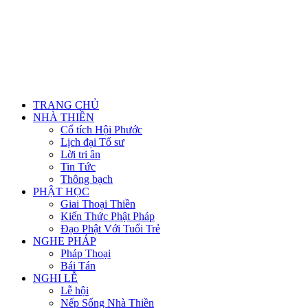
TRANG CHỦ
NHÀ THIỀN
Cổ tích Hội Phước
Lịch đại Tổ sư
Lời tri ân
Tin Tức
Thông bạch
PHẬT HỌC
Giai Thoại Thiền
Kiến Thức Phật Pháp
Đạo Phật Với Tuổi Trẻ
NGHE PHÁP
Pháp Thoại
Bái Tán
NGHI LỄ
Lễ hội
Nếp Sống Nhà Thiền