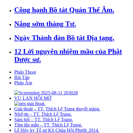
Công hạnh Bồ tát Quán Thế Âm.
Nắng sớm tháng Tư.
Ngày Thánh đản Bồ tát Địa tạng.
12 Lời nguyện nhiệm mầu của Phật
Dược sư.
Pháp Thoại
Bái Tán
Pháp Âm
VU LAN HỘI MỞ
Giải thoát – TT. Thích Lệ Trang thuyết giảng.
Nhớ ơn – TT. Thích Lệ Trang.
Sám hối – TT. Thích Lệ Trang.
Tâm lân mẫn – TT. Thích Lệ Trang.
Lễ Húy kỵ Tổ sư KS Chùa Hội Phước 2014.