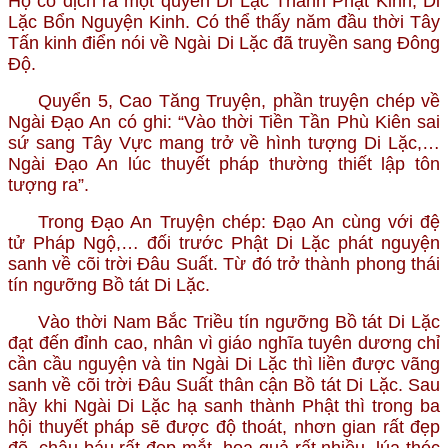
Hộ có dịch ra một quyển Di Lặc Thành Phật Kinh, Di
Lặc Bổn Nguyện Kinh. Có thể thấy năm đầu thời Tây
Tấn kinh điển nói về Ngài Di Lặc đã truyền sang Đông
Độ.
Quyển 5, Cao Tăng Truyện, phần truyện chép về
Ngài Đạo An có ghi: “Vào thời Tiền Tần Phù Kiên sai
sứ sang Tây Vực mang trở về hình tượng Di Lặc,…
Ngài Đạo An lúc thuyết pháp thường thiết lập tôn
tượng ra”.
Trong Đạo An Truyện chép: Đạo An cùng với đệ
tử Pháp Ngộ,… đối trước Phật Di Lặc phát nguyện
sanh về cõi trời Đâu Suất. Từ đó trở thành phong thái
tín ngưỡng Bồ tát Di Lặc.
Vào thời Nam Bắc Triều tín ngưỡng Bồ tát Di Lặc
đạt đến đỉnh cao, nhân vì giáo nghĩa tuyên dương chỉ
cần cầu nguyện và tin Ngài Di Lặc thì liền được vãng
sanh về cõi trời Đâu Suất thân cận Bồ tát Di Lặc. Sau
nầy khi Ngài Di Lặc hạ sanh thành Phật thì trong ba
hội thuyết pháp sẽ được độ thoát, nhơn gian rất đẹp
đẽ, châu báu rất đẹp mắt, hoa quả rất nhiều, lúa thóc