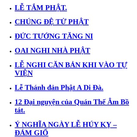
LỄ TẮM PHẬT.
CHÚNG ĐỆ TỬ PHẬT
ĐỨC TƯỚNG TĂNG NI
OAI NGHI NHÀ PHẬT
LỄ NGHI CĂN BẢN KHI VÀO TỰ
VIỆN
Lễ Thánh đản Phật A Di Đà.
12 Đại nguyện của Quán Thế Âm Bồ
tát.
Ý NGHĨA NGÀY LỄ HÚY KỴ –
ĐÁM GIỔ