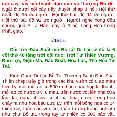
cội cây nầy mà thành đạo quả vô thượng Bồ đề
.
Ngài ở dưới cội cây nầy thuyết pháp 3 hội: Hội thứ
nhất, độ 96 ức người. Hội thứ hai, độ 94 ức người.
Hội thứ ba, độ 92 ức người. Người nghe xong đều
chứng quả A La Hán, đây là 3 hội Long Hoa trong
Phật giáo.
Cõi trời Đâu Suất mà Bồ tát Di Lặc ở đó là 6
cõi thứ 46 tầng trời cõi dục: Trời Tứ Thiên Vương,
Đao Lợi, Diệm Ma, Đâu Suất, Hóa Lạc, Tha Hóa Tự
Tại.
Kinh Quán Di Lặc Bồ Tát Thượng Sanh Đâu Suất
Thiên chép: Bấy giờ trong các khu vườn có 8 ao màu
Lưu Ly, mỗi một ao có 500 ức bảo châu họp lại thành,
mỗi ao có nước 8 vị 8 màu, trên nước vọt lên nhà cửa
lầu đài, ngoài 4 cửa có 4 loài hoa, nước trong hoa
chảy ra như hoa báu Lưu Ly, trên mỗi bông hoa có 24
thiên nữ, thân sắc vi diệu, thân tướng trang nghiêm
như chư Bồ tát, trong tay tự nhiên có 500 bảo vật,