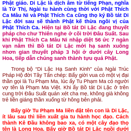
Phật giáo. Di Lặc là dịch âm từ tiếng Phạn, nghĩa
là Từ Thị, Ngài tu hành cùng thời với Phật Thích
Ca Mâu Ni và Phật Thích Ca cũng thọ ký Bồ tát Di
Lặc đời sau sẽ thành Phật kế thừa ngôi vị của
Phật Thích Ca.
Hiện tại Bồ tát Di Lặc đang thuyết
pháp cho chư Thiên nghe ở cõi trời Đâu Suất. Sau
khi Phật Thích Ca Mâu Ni nhập diệt 56 ức 7 ngàn
vạn năm thì Bồ tát Di Lặc mới hạ sanh xuống
nhơn gian thuyết pháp 3 hội ở dưới cây Long
Hoa, tiếp dẫn chúng sanh thành tựu quả Phật.
Trong bộ “Di Lặc Hạ Sanh Kinh” của Ngài Trúc
Pháp Hộ đời Tây Tấn chép: Bấy giời vua có một vị đại
thần gọi là Tu Phạm Ma, lúc ấy Tu Phạm Ma có người
vợ tên là Phạm Ma Việt. Khi ấy Bồ tát Di Lặc ở trên
cung trời Đâu Suất quán xét cha mẹ, không già không
trẻ liền giáng thần xuống từ hông bên phải.
Bấy giờ Tu Phạm Ma liền đặt tên con là Di Lặc,
ít lâu sau thì liền xuất gia tu hành học đạo. Cách
thành Kê Đầu không bao xa, có một cây đạo thọ
tên là Long Hoa. Bấy giờ Bồ tát Di Lặc ngồi dưới