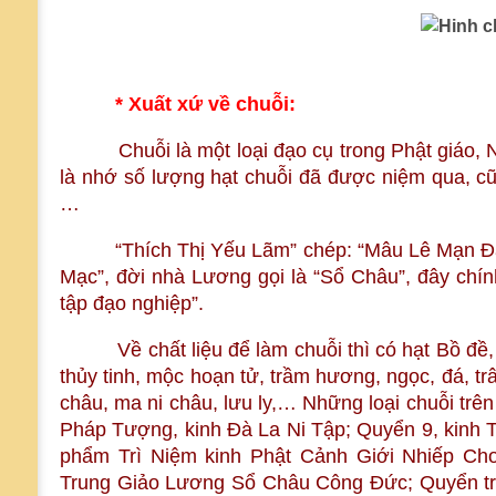
* Xuất xứ về chuỗi:
Chuỗi là một loại đạo cụ trong Phật giáo, Ni
là nhớ số lượng hạt chuỗi đã được niệm qua, cũ
…
“Thích Thị Yếu Lãm” chép: “Mâu Lê Mạn Đà La
Mạc”, đời nhà Lương gọi là “Sổ Châu”, đây chính
tập đạo nghiệp”.
Về chất liệu để làm chuỗi thì có hạt Bồ đề, hạ
thủy tinh, mộc hoạn tử, trầm hương, ngọc, đá, trâ
châu, ma ni châu, lưu ly,… Những loại chuỗi tr
Pháp Tượng, kinh Đà La Ni Tập; Quyển 9, kinh
phẩm Trì Niệm kinh Phật Cảnh Giới Nhiếp Ch
Trung Giảo Lương Sổ Châu Công Đức; Quyển t