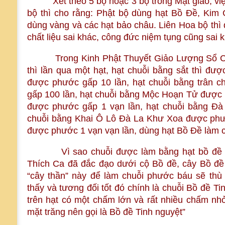
Xét theo 5 bộ hoặc 3 bộ trong Mật giáo, việc
bộ thì cho rằng: Phật bộ dùng hạt Bồ Đề, Kim 
dùng vàng và các hạt bảo châu. Liên Hoa bộ thì 
chất liệu sai khác, công đức niệm tụng cũng sai 
Trong Kinh Phật Thuyết Giảo Lượng Sổ Châu
thì lần qua một hạt, hạt chuỗi bằng sắt thì đượ
được phước gấp 10 lần, hạt chuỗi bằng trân c
gấp 100 lần, hạt chuỗi bằng Mộc Hoạn Tử được p
được phước gấp 1 vạn lần, hạt chuỗi bằng Đà
chuỗi bằng Khai Ô Lô Đà La Khư Xoa được phướ
được phước 1 vạn vạn lần, dùng hạt Bồ Đề làm c
Vì sao chuỗi được làm bằng hạt bồ đề lại 
Thích Ca đã đắc đạo dưới cộ Bồ đề, cây Bồ đê
“cây thần” này để làm chuỗi phước báu sẽ thù
thấy và tương đối tốt đó chính là chuỗi Bồ đề T
trên hạt có một chấm lớn và rất nhiều chấm n
mặt trăng nên gọi là Bồ đề Tinh nguyệt”