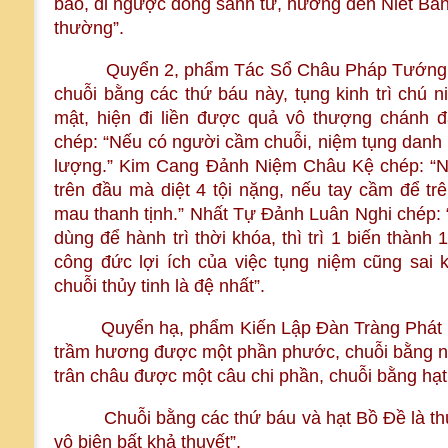
báo, đi ngược dòng sanh tử, hướng đến Niết Bàn
thường”.
Quyển 2, phẩm Tác Sổ Châu Pháp Tướng kin
chuỗi bằng các thứ báu này, tụng kinh trì chú n
mật, hiện đi liền được quả vô thượng chánh 
chép: “Nếu có người cầm chuỗi, niệm tụng danh 
lượng.” Kim Cang Đảnh Niệm Châu Kệ chép: “Nế
trên đầu mà diệt 4 tội nặng, nếu tay cầm để trên
mau thanh tịnh.” Nhất Tự Đảnh Luân Nghi chép: “
dùng để hành trì thời khóa, thì trì 1 biến thành 
công đức lợi ích của việc tụng niệm cũng sai
chuỗi thủy tinh là đệ nhất”.
Quyển hạ, phẩm Kiến Lập Đàn Tràng Phát Ngu
trầm hương được một phần phước, chuỗi bằng ng
trân châu được một câu chi phần, chuỗi bằng hạt
Chuỗi bằng các thứ báu và hạt Bồ Đề là thù th
vô biên bất khả thuyết”.