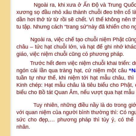
Ngoài ra, khi xưa ở Ấn Độ và Trung Quốc cá
xương sọ đầu nhỏ xâu thành chuỗi đeo trên cổ l
dần hơi thở từ từ rồi sẽ chết. Vì thế không nên 
tu tập. Nhưng cách “trang sứ”này đã khiến cho ng
Ngoài ra, việc chế tạo chuỗi niệm Phật cũng có
châu – tức hạt chuỗi lớn, và hạt để ghi nhớ khác
giáo, việc niệm chuỗi cũng có phương pháp.
Trước hết đem việc niệm chuỗi khai triển: dù
ngón cái lần qua tràng hạt, cứ niệm một câu
“N
tuần tự như thế, khi niệm tới hạt mẫu châu, thì 
Kinh chép: Hạt mẫu châu là tiêu biểu cho Phật, c
biểu cho Bồ tát Quan Âm, nếu vượt qua hạt mẫu c
Tuy nhiên, những điều nầy là do trong giới Ph
với quan niệm của người bình thường thì: Có ng
sức cho đẹp,… phương pháp thì tùy ý, có thể c
nhân.