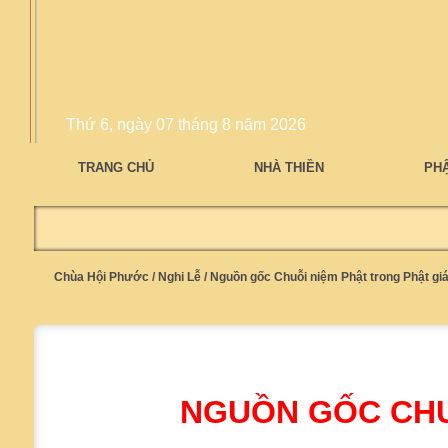
Thứ 6, ngày 07 tháng 8 năm 2026
TRANG CHỦ
NHÀ THIỀN
PH
Chùa Hội Phước
/
Nghi Lễ
/
Nguồn gốc Chuỗi niệm Phật trong Phật gi
NGUỒN GỐC CHU