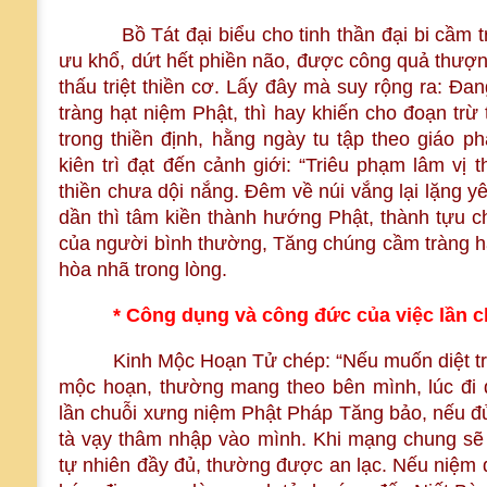
Bồ Tát đại biểu cho tinh thần đại bi cầm trà
ưu khổ, dứt hết phiền não, được công quả thượn
thấu triệt thiền cơ. Lấy đây mà suy rộng ra: Đa
tràng hạt niệm Phật, thì hay khiến cho đoạn trừ 
trong thiền định, hằng ngày tu tập theo giáo 
kiên trì đạt đến cảnh giới: “Triêu phạm lâm vị 
thiền chưa dội nắng. Đêm về núi vắng lại lặng yê
dần thì tâm kiền thành hướng Phật, thành tựu c
của người bình thường, Tăng chúng cầm tràng hạ
hòa nhã trong lòng.
* Công dụng và công đức của việc lần c
Kinh Mộc Hoạn Tử chép: “Nếu muốn diệt trừ 
mộc hoạn, thường mang theo bên mình, lúc đi 
lần chuỗi xưng niệm Phật Pháp Tăng bảo, nếu đủ
tà vạy thâm nhập vào mình. Khi mạng chung sẽ 
tự nhiên đầy đủ, thường được an lạc. Nếu niệm 