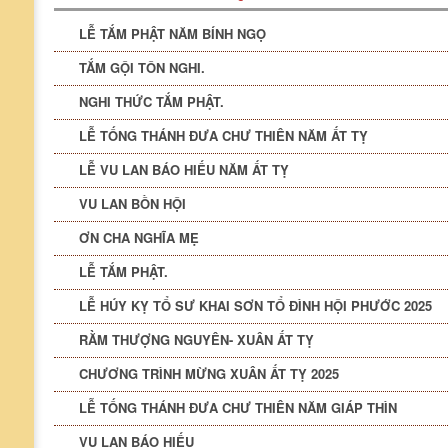
LỄ TẮM PHẬT NĂM BÍNH NGỌ
TẮM GỘI TÔN NGHI.
NGHI THỨC TẮM PHẬT.
LỄ TỐNG THÁNH ĐƯA CHƯ THIÊN NĂM ẤT TỴ
LỄ VU LAN BÁO HIẾU NĂM ẤT TỴ
VU LAN BỒN HỘI
ƠN CHA NGHĨA MẸ
LỄ TẮM PHẬT.
LỄ HÚY KỴ TỔ SƯ KHAI SƠN TỔ ĐÌNH HỘI PHƯỚC 2025
RẰM THƯỢNG NGUYÊN- XUÂN ẤT TỴ
CHƯƠNG TRÌNH MỪNG XUÂN ẤT TỴ 2025
LỄ TỐNG THÁNH ĐƯA CHƯ THIÊN NĂM GIÁP THÌN
VU LAN BÁO HIẾU