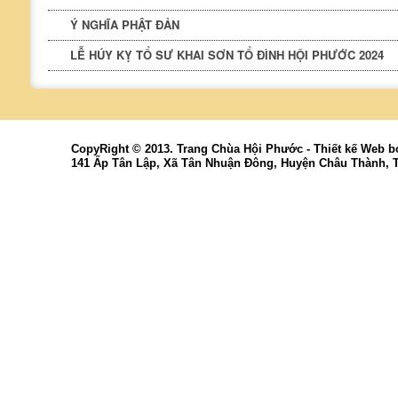
Ý NGHĨA PHẬT ĐẢN
LỄ HÚY KỴ TỔ SƯ KHAI SƠN TỔ ĐÌNH HỘI PHƯỚC 2024
CopyRight © 2013. Trang Chùa Hội Phước -
Thiết kế Web
b
141 Ấp Tân Lập, Xã Tân Nhuận Đông, Huyện Châu Thành, 