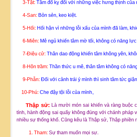
3-Tật:
Tâm đố kỵ đối với những việc hưng thịnh của
4-San:
Bỏn sẻn, keo kiệt.
5
-Hối:
Hối hận vì những lỗi xấu của mình đã làm, khi
6-Miên:
Mê ngủ khiến tâm mờ tối, không có năng lực t
7-Điệu cử:
Thân dao động khiến tâm không yên, khôn
8-Hôn trầm:
Thần thức u mê, thân tâm không có năng 
9
-Phẫn:
Đối với cảnh trái ý mình thì sinh tâm tức gi
10
-Phú:
Che đậy tội lỗi của mình。
Thập sử:
Là mười món sai khiến và ràng buộc c
tính, hành động sai quấy không đúng với chánh pháp và
nhiều sự thống khổ. Cũng kêu là Thập sử, Thập phiền 
1. Tham:
Sự tham muốn mọi sự.