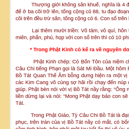
Thượng giới không sân khuể, nghĩa là 4 đế ở
đế ở ba cõi trở lên, tổng cộng có 88, tu đạo đoạ
cõi trên đều trừ sân, tổng cộng có 6. Con số trên 
Lại thêm mười triền: Vô tàm, vô quí, hôn trầm
miên, phẩn, phú, họp với con số trên thì có 10 ph
* Trong Phật Kinh có kể ra về nguyên do
Phật Kinh chép: Có Bổn Tôn của niệm châu (
Câu Chi tiếng Phạn gọi là Sát Mi Đầu. Một hôm 
Bồ Tát Quan Thế Âm bỗng dưng hiện ra một vị B
các Kim Cang vô cùng sợ hãi rồi chạy đến núp 
giúp. Phật bèn nói với vị Bồ Tát nầy rằng: “Ông 
liền dừng lại và nói: “Mong Phật dạy bảo con sẽ
Tát.
Trong Phật Giáo, Tỳ Câu Chi Bồ Tát là đại biể
phục, trên trán của vị Bồ Tát nầy có mắt, có bố