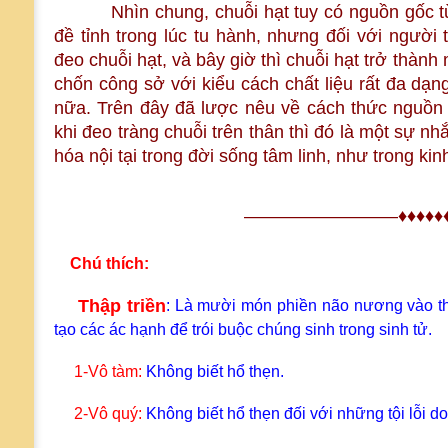
Nhìn chung, chuỗi hạt tuy có nguồn gốc từ P
đề tỉnh trong lúc tu hành, nhưng đối với người t
đeo chuỗi hạt, và bây giờ thì chuỗi hạt trở thàn
chốn công sở với kiểu cách chất liệu rất đa dạ
nữa. Trên đây đã lược nêu về cách thức nguồn 
khi đeo tràng chuỗi trên thân thì đó là một sự 
hóa nội tại trong đời sống tâm linh, như trong ki
————————–♦♦♦♦
Chú thích:
Thập triền
: Là mười món phiền não nương vào th
tạo các ác hạnh để trói buộc chúng sinh trong sinh tử
.
1-Vô tàm
:
Không biết hổ thẹn.
2-Vô quý
:
Không biết hổ thẹn đối với những tội lỗi do