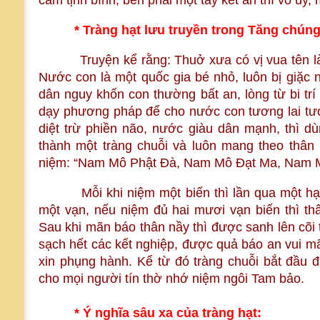
cầm tịnh bình, bên phải một tay kết ấn thí vô úy, 
* Tràng hạt lưu truyền trong Tăng chún
Truyện kể rằng: Thuở xưa có vị vua tên là B
Nước con là một quốc gia bé nhỏ, luôn bị giặc
dân nguy khốn con thường bất an, lòng từ bi tr
dạy phương pháp để cho nước con tương lai tư
diệt trừ phiền não, nước giàu dân mạnh, thì d
thành một tràng chuỗi và luôn mang theo thân 
niệm: “Nam Mô Phật Đà, Nam Mô Đạt Ma, Nam M
Mỗi khi niệm một biến thì lần qua một hạt 
một vạn, nếu niệm đủ hai mươi vạn biến thì th
Sau khi mãn báo thân nầy thì được sanh lên cõi
sạch hết các kết nghiệp, được quả báo an vui mã
xin phụng hành. Kể từ đó tràng chuỗi bắt đầu 
cho mọi người tín thờ nhớ niệm ngôi Tam bảo.
* Ý nghĩa sâu xa của tràng hạt: