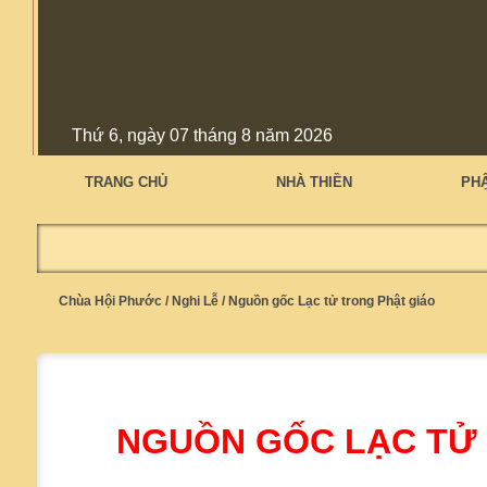
Thứ 6, ngày 07 tháng 8 năm 2026
TRANG CHỦ
NHÀ THIỀN
PH
Chùa Hội Phước
/
Nghi Lễ
/
Nguồn gốc Lạc tử trong Phật giáo
NGUỒN GỐC LẠC TỬ