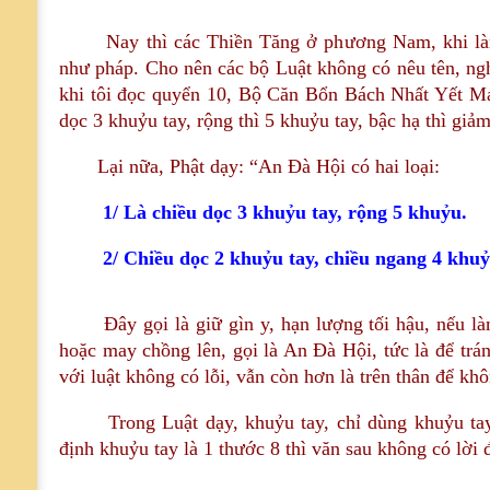
Nay thì các Thiền Tăng ở phương Nam, khi làm t
như pháp. Cho nên các bộ Luật không có nêu tên, ngh
khi tôi đọc quyển 10, Bộ Căn Bổn Bách Nhất Yết M
dọc 3 khuỷu tay, rộng thì 5 khuỷu tay, bậc hạ thì giả
Lại nữa, Phật dạy: “An Đà Hội có hai loại:
1/ Là chiều dọc 3 khuỷu tay, rộng 5 khuỷu.
2/ Chiều dọc 2 khuỷu tay, chiều ngang 4 khuỷ
Đây gọi là giữ gìn y, hạn lượng tối hậu, nếu làm 
hoặc may chồng lên, gọi là An Đà Hội, tức là để tr
với luật không có lỗi, vẫn còn hơn là trên thân để kh
Trong Luật dạy, khuỷu tay, chỉ dùng khuỷu tay 
định khuỷu tay là 1 thước 8 thì văn sau không có lời 