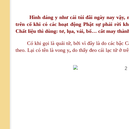
Hình dáng y như cái túi đãi ngày nay vậy,
trên cổ khi có các hoạt động Phật sự phải rời kh
Chất liệu thì dùng: tơ, lụa, vải, bố… cắt may thàn
Có khi gọi là quải tử, bởi vì đây là do các bậc Ca
theo. Lại có tên là vong y
,
do thấy đeo cái lạc tử ở tr