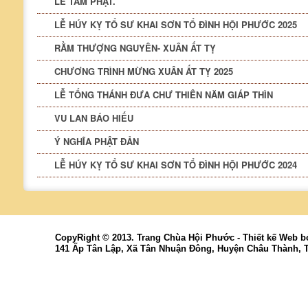
LỄ TẮM PHẬT.
LỄ HÚY KỴ TỔ SƯ KHAI SƠN TỔ ĐÌNH HỘI PHƯỚC 2025
RẰM THƯỢNG NGUYÊN- XUÂN ẤT TỴ
CHƯƠNG TRÌNH MỪNG XUÂN ẤT TỴ 2025
LỄ TỐNG THÁNH ĐƯA CHƯ THIÊN NĂM GIÁP THÌN
VU LAN BÁO HIẾU
Ý NGHĨA PHẬT ĐẢN
LỄ HÚY KỴ TỔ SƯ KHAI SƠN TỔ ĐÌNH HỘI PHƯỚC 2024
CopyRight © 2013. Trang Chùa Hội Phước -
Thiết kế Web
b
141 Ấp Tân Lập, Xã Tân Nhuận Đông, Huyện Châu Thành, 