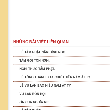
——————————————
NHỮNG BÀI VIẾT LIÊN QUAN
LỄ TẮM PHẬT NĂM BÍNH NGỌ
TẮM GỘI TÔN NGHI.
NGHI THỨC TẮM PHẬT.
LỄ TỐNG THÁNH ĐƯA CHƯ THIÊN NĂM ẤT TỴ
LỄ VU LAN BÁO HIẾU NĂM ẤT TỴ
VU LAN BỒN HỘI
ƠN CHA NGHĨA MẸ