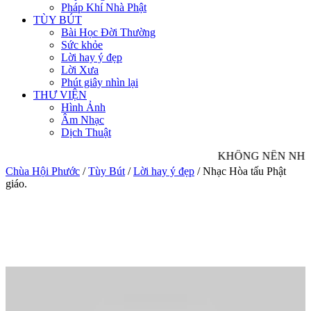
Pháp Khí Nhà Phật
TÙY BÚT
Bài Học Đời Thường
Sức khỏe
Lời hay ý đẹp
Lời Xưa
Phút giây nhìn lại
THƯ VIỆN
Hình Ảnh
Âm Nhạc
Dịch Thuật
KHÔNG NÊN NHÌN 
Chùa Hội Phước
/
Tùy Bút
/
Lời hay ý đẹp
/
Nhạc Hòa tấu Phật
giáo.