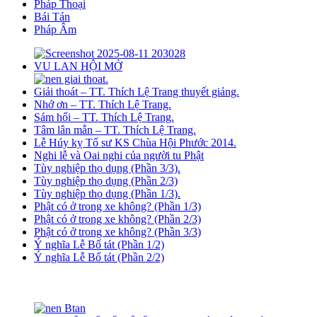
Pháp Thoại
Bái Tán
Pháp Âm
VU LAN HỘI MỞ
Giải thoát – TT. Thích Lệ Trang thuyết giảng.
Nhớ ơn – TT. Thích Lệ Trang.
Sám hối – TT. Thích Lệ Trang.
Tâm lân mẫn – TT. Thích Lệ Trang.
Lễ Húy kỵ Tổ sư KS Chùa Hội Phước 2014.
Nghi lễ và Oai nghi của người tu Phật
Tùy nghiệp thọ dụng (Phần 3/3).
Tùy nghiệp thọ dụng (Phần 2/3)
Tùy nghiệp thọ dụng (Phần 1/3).
Phật có ở trong xe không? (Phần 1/3)
Phật có ở trong xe không? (Phần 2/3)
Phật có ở trong xe không? (Phần 3/3)
Ý nghĩa Lễ Bố tát (Phần 1/2)
Ý nghĩa Lễ Bố tát (Phần 2/2)