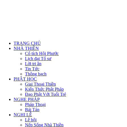
TRANG CHỦ
NHÀ THIỀN
Cổ tích Hội Phước
Lịch đại Tổ sư
Lời tri ân
Tin Tức
Thông bạch
PHẬT HỌC
Giai Thoại Thiền
Kiến Thức Phật Pháp
Đạo Phật Với Tuổi Trẻ
NGHE PHÁP
Pháp Thoại
Bái Tán
NGHI LỄ
Lễ hội
Nếp Sống Nhà Thiền