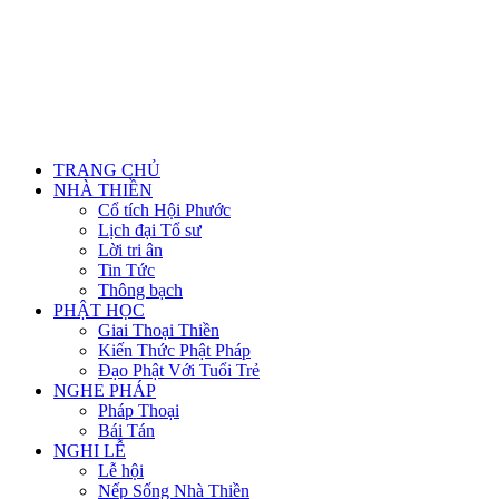
TRANG CHỦ
NHÀ THIỀN
Cổ tích Hội Phước
Lịch đại Tổ sư
Lời tri ân
Tin Tức
Thông bạch
PHẬT HỌC
Giai Thoại Thiền
Kiến Thức Phật Pháp
Đạo Phật Với Tuổi Trẻ
NGHE PHÁP
Pháp Thoại
Bái Tán
NGHI LỄ
Lễ hội
Nếp Sống Nhà Thiền