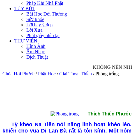
Pháp Khí Nhà Phật
TÙY BÚT
Bài Học Đời Thường
Sức khỏe
Lời hay ý đẹp
Lời Xưa
Phút giây nhìn lại
THƯ VIỆN
Hình Ảnh
Âm Nhạc
Dịch Thuật
KHÔNG NÊN NHÌN 
Chùa Hội Phước
/
Phật Học
/
Giai Thoại Thiền
/
Phòng trống.
Thích Thiện Phước
Tỳ kheo Na Tiên nói năng linh hoạt khéo léo,
khiến cho vua Di Lan Đà rất là tôn kính. Một hôm