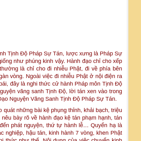
h Tịnh Độ Pháp Sự Tán, lược xưng là Pháp Sự
 giống như phúng kinh vậy. Hành đạo chỉ cho xếp
thường là chỉ cho đi nhiễu Phật, đi về phía bên
gàn vòng. Ngoài việc đi nhiễu Phật ở nội điện ra
 bái, đây là nghi thức cử hành Pháp môn Tịnh Độ
guyện vãng sanh Tịnh Độ, lời tán xen vào trong
h Đạo Nguyện Vãng Sanh Tịnh Độ Pháp Sự Tán.
quát những bài kệ phụng thỉnh, khải bạch, triệu
là nêu bày rõ về hành đạo kệ tán phạm hạnh, tán
o đến phát nguyện, thứ tự hành lễ… Quyển hạ là
 ác nghiệp, hậu tán, kinh hành 7 vòng, khen Phật
hi thức như thế. Nội dung của việc chuyển kinh