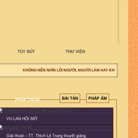
TÙY BÚT
THƯ VIỆN
KHÔNG NÊN NHÌN LỖI NGƯỜI, NGƯỜI LÀM HAY KHÔNG LÀM, NÊN
BÁI TÁN
PHÁP ÂM
PHÁP THOẠI
VU LAN HỘI MỞ
Giải thoát – TT. Thích Lệ Trang thuyết giảng.