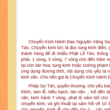
Chuyển Kinh Hành Đạo Nguyện Vãng San
Tán. Chuyển kinh tức là đọc tụng kinh điển,
thành hàng để đi nhiễu Phật Lễ Tán, thông 
phải, 1 vòng, 3 vòng, 7 vòng cho đến trăm n
lại còn tán hoa, tụng kinh hoặc xướng phạm
ứng dụng đương thời, nội dung chủ yếu là n
kinh văn. Cho nên gọi là Chuyển Kinh Hàn
Pháp Sự Tán, quyển thượng, chủ yếu bao 
thỉnh, tam lễ, biểu bạch, tán văn… Kế đến 
văn, kinh hành 7 vòng, phát lộ sám hối ch
chuyển kinh, và ghi thuật lại sám hối về 10
chú nguyện, kính lễ cho đến tùy ý… các ng