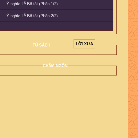
Ý nghĩa Lễ Bố tát (Phần 1/2)
Ý nghĩa Lễ Bố tát (Phần 2/2)
LỜI XƯA
TỦ SÁCH
CHÂM NGÔN