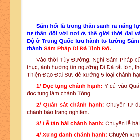
Sám hối là trong thân sanh ra năng l
tự thân đối với nơi ở, thế giới thời đại
Độ ở Trung Quốc lưu hành tư tưởng Sám h
thành
Sám Pháp Di Đà Tịnh Độ.
Vào thời Tùy Đường, Nghi Sám Pháp của
thục, ảnh hưởng tín ngưỡng Di Đà rất lớn, th
Thiện Đạo Đại Sư, đề xướng 5 loại chánh hạ
1/
Đọc tụng chánh hạnh:
Y cứ vào Quán
đọc tụng làm chánh Tông.
2/
Quán sát chánh hạnh:
Chuyên tư du
chánh báo trang nghiêm.
3/
Lễ tán bái chánh hạnh:
Chuyên lễ bái
4/ Xưng danh chánh hạnh:
Chuyên xưng