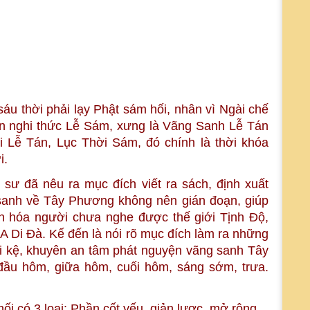
u thời phải lạy Phật sám hối, nhân vì Ngài chế
ến nghi thức Lễ Sám, xưng là Vãng Sanh Lễ Tán
 Lễ Tán, Lục Thời Sám, đó chính là thời khóa
i.
ư đã nêu ra mục đích viết ra sách, định xuất
sanh về Tây Phương không nên gián đoạn, giúp
n hóa người chưa nghe được thế giới Tịnh Độ,
A Di Đà. Kế đến là nói rõ mục đích làm ra những
ài kệ, khuyên an tâm phát nguyện vãng sanh Tây
ầu hôm, giữa hôm, cuối hôm, sáng sớm, trưa.
i có 3 loại: Phần cốt yếu, giản lược, mở rộng.