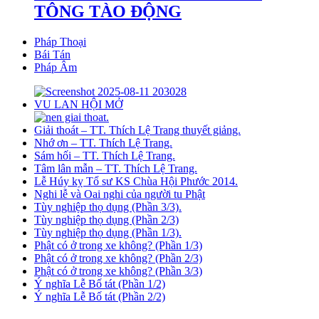
TÔNG TÀO ĐỘNG
Pháp Thoại
Bái Tán
Pháp Âm
VU LAN HỘI MỞ
Giải thoát – TT. Thích Lệ Trang thuyết giảng.
Nhớ ơn – TT. Thích Lệ Trang.
Sám hối – TT. Thích Lệ Trang.
Tâm lân mẫn – TT. Thích Lệ Trang.
Lễ Húy kỵ Tổ sư KS Chùa Hội Phước 2014.
Nghi lễ và Oai nghi của người tu Phật
Tùy nghiệp thọ dụng (Phần 3/3).
Tùy nghiệp thọ dụng (Phần 2/3)
Tùy nghiệp thọ dụng (Phần 1/3).
Phật có ở trong xe không? (Phần 1/3)
Phật có ở trong xe không? (Phần 2/3)
Phật có ở trong xe không? (Phần 3/3)
Ý nghĩa Lễ Bố tát (Phần 1/2)
Ý nghĩa Lễ Bố tát (Phần 2/2)