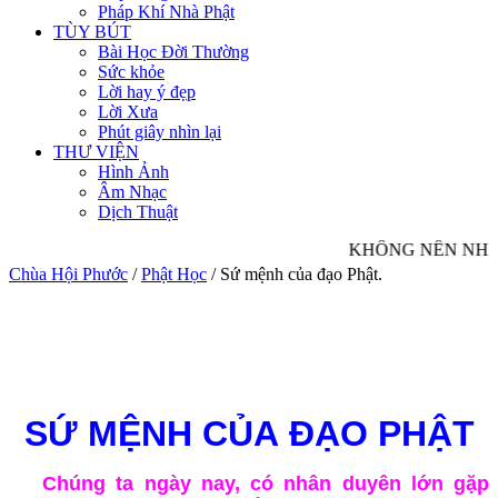
Pháp Khí Nhà Phật
TÙY BÚT
Bài Học Đời Thường
Sức khỏe
Lời hay ý đẹp
Lời Xưa
Phút giây nhìn lại
THƯ VIỆN
Hình Ảnh
Âm Nhạc
Dịch Thuật
KHÔNG NÊN NHÌN 
Chùa Hội Phước
/
Phật Học
/
Sứ mệnh của đạo Phật.
SỨ MỆNH CỦA ĐẠO PHẬT
Chúng ta ngày nay, có nhân duyên lớn gặp