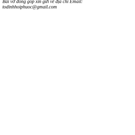
Bài vở đóng góp xin gửi về địa chỉ Email:
todinhhoiphuoc@gmail.com