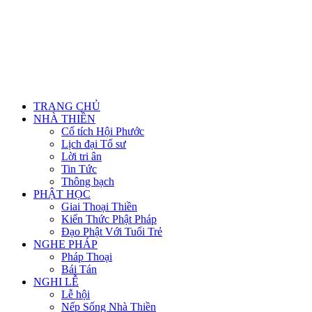
TRANG CHỦ
NHÀ THIỀN
Cổ tích Hội Phước
Lịch đại Tổ sư
Lời tri ân
Tin Tức
Thông bạch
PHẬT HỌC
Giai Thoại Thiền
Kiến Thức Phật Pháp
Đạo Phật Với Tuổi Trẻ
NGHE PHÁP
Pháp Thoại
Bái Tán
NGHI LỄ
Lễ hội
Nếp Sống Nhà Thiền