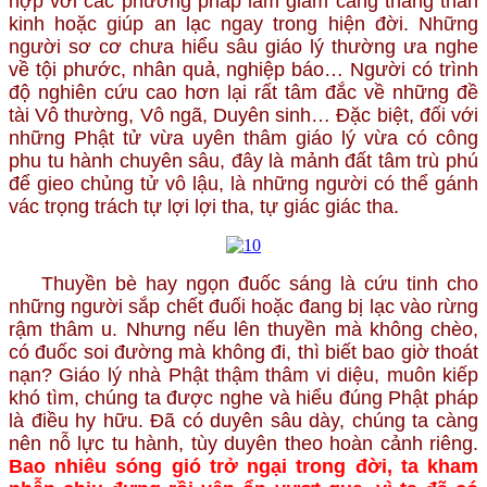
hợp với các phương pháp làm giảm căng thẳng thần
kinh hoặc giúp an lạc ngay trong hiện đời. Những
người sơ cơ chưa hiểu sâu giáo lý thường ưa nghe
về tội phước, nhân quả, nghiệp báo… Người có trình
độ nghiên cứu cao hơn lại rất tâm đắc về những đề
tài Vô thường, Vô ngã, Duyên sinh… Đặc biệt, đối với
những Phật tử vừa uyên thâm giáo lý vừa có công
phu tu hành chuyên sâu, đây là mảnh đất tâm trù phú
để gieo chủng tử vô lậu, là những người có thể gánh
vác trọng trách tự lợi lợi tha, tự giác giác tha.
Thuyền bè hay ngọn đuốc sáng là cứu tinh cho
những người sắp chết đuối hoặc đang bị lạc vào rừng
rậm thâm u. Nhưng nếu lên thuyền mà không chèo,
có đuốc soi đường mà không đi, thì biết bao giờ thoát
nạn? Giáo lý nhà Phật thậm thâm vi diệu, muôn kiếp
khó tìm, chúng ta được nghe và hiểu đúng Phật pháp
là điều hy hữu. Đã có duyên sâu dày, chúng ta càng
nên nỗ lực tu hành, tùy duyên theo hoàn cảnh riêng.
Bao nhiêu sóng gió trở ngại trong đời, ta kham