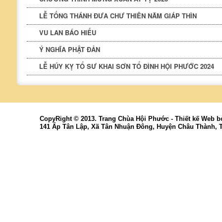
LỄ TỐNG THÁNH ĐƯA CHƯ THIÊN NĂM GIÁP THÌN
VU LAN BÁO HIẾU
Ý NGHĨA PHẬT ĐẢN
LỄ HÚY KỴ TỔ SƯ KHAI SƠN TỔ ĐÌNH HỘI PHƯỚC 2024
CopyRight © 2013. Trang Chùa Hội Phước -
Thiết kế Web
b
141 Ấp Tân Lập, Xã Tân Nhuận Đông, Huyện Châu Thành, 