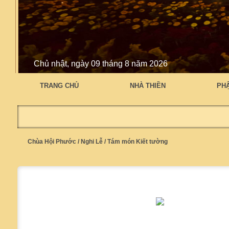
Chủ nhật, ngày 09 tháng 8 năm 2026
TRANG CHỦ
NHÀ THIỀN
PH
Chùa Hội Phước
/
Nghi Lễ
/
Tám món Kiết tường