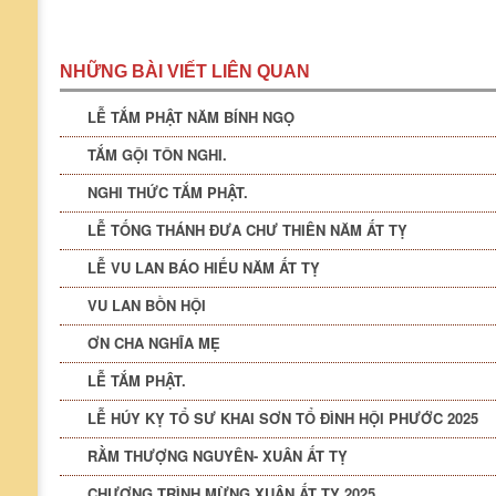
NHỮNG BÀI VIẾT LIÊN QUAN
LỄ TẮM PHẬT NĂM BÍNH NGỌ
TẮM GỘI TÔN NGHI.
NGHI THỨC TẮM PHẬT.
LỄ TỐNG THÁNH ĐƯA CHƯ THIÊN NĂM ẤT TỴ
LỄ VU LAN BÁO HIẾU NĂM ẤT TỴ
VU LAN BỒN HỘI
ƠN CHA NGHĨA MẸ
LỄ TẮM PHẬT.
LỄ HÚY KỴ TỔ SƯ KHAI SƠN TỔ ĐÌNH HỘI PHƯỚC 2025
RẰM THƯỢNG NGUYÊN- XUÂN ẤT TỴ
CHƯƠNG TRÌNH MỪNG XUÂN ẤT TỴ 2025