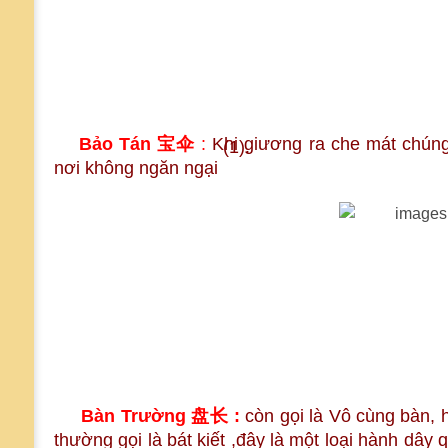
Bảo Tán
宝伞
:
Khi giương ra che mát chúng
(1).
nơi không ngăn ngại
Bàn Trường
盘长
:
còn gọi là Vô cùng bàn, h
thường gọi là bát kiết ,đây là một loại hành dây 