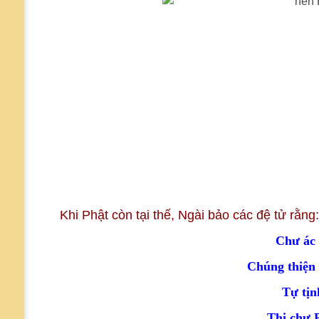
Khi Phật còn tại thế, Ngài bảo các đệ tử rằng:
Chư
ác 
Chúng thiện
Tự tịn
Thị chư 