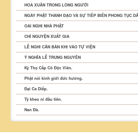
HOA XUÂN TRONG LÒNG NGƯỜI
NGÀY PHẬT THÀNH ĐẠO VÀ SỰ TIẾP BIẾN PHONG TỤC D
OAI NGHI NHÀ PHẬT
CHÍ NGUYỆN XUẤT GIA
LỄ NGHI CĂN BẢN KHI VÀO TỰ VIỆN
Ý NGHĨA LỄ TRUNG NGUYÊN
Kỳ Thọ Cấp Cô Độc Viên.
Phật nói kinh giới đức hương.
Đại Ca Diếp.
Tỳ kheo ni đầu tiên.
Nan Đà.