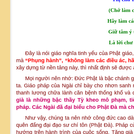
(Chớ làm c
Hãy làm cá
Giữ tâm ý 
Là lời chư
Đây là nói giáo nghĩa tinh yếu của Phật giáo
mà
“Phụng hành”, “không làm các điều ác, hã
xây dựng từ nền tảng này, thì nhất định sẽ được 
Mọi người nên nhớ: Đức Phật là bậc chánh g
ta. Giáo pháp của Ngài chỉ bày cho nhơn sanh
thanh lương chữa lành căn bệnh thống khổ và di
già là những bậc thầy Tỳ kheo mô phạm, ti
pháp. Các Ngài đã đại biểu cho Phật Đà mà c
Như vậy, chúng ta nên nhớ công đức cao dà
quên đấng đại đạo sư chí tôn (Phật Đà). Pháp c
hướng trên hành trình của cuộc sống. Tăng già 