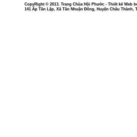
CopyRight © 2013. Trang Chùa Hội Phước -
Thiết kế Web
b
141 Ấp Tân Lập, Xã Tân Nhuận Đông, Huyện Châu Thành, 