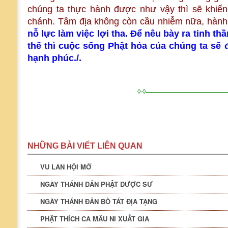
chúng ta thực hành được như vậy thì sẽ khiế
chánh. Tâm địa không còn cầu nhiễm nữa, hành 
nỗ lực làm việc lợi tha. Để nêu bày ra tinh t
thế thì cuộc sống Phật hóa của chúng ta sẽ
hạnh phúc./.
◊-◊————————————
NHỮNG BÀI VIẾT LIÊN QUAN
VU LAN HỘI MỞ
NGÀY THÁNH ĐẢN PHẬT DƯỢC SƯ
NGÀY THÁNH ĐẢN BỒ TÁT ĐỊA TẠNG
PHẬT THÍCH CA MÂU NI XUẤT GIA