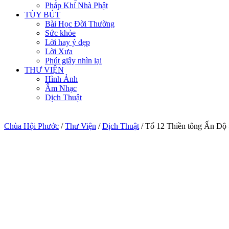
Pháp Khí Nhà Phật
TÙY BÚT
Bài Học Đời Thường
Sức khỏe
Lời hay ý đẹp
Lời Xưa
Phút giây nhìn lại
THƯ VIỆN
Hình Ảnh
Âm Nhạc
Dịch Thuật
Chùa Hội Phước
/
Thư Viện
/
Dịch Thuật
/
Tổ 12 Thiền tông Ấn Độ