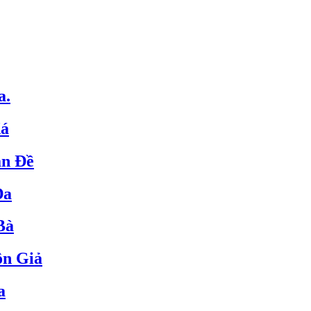
a.
Xá
an Đề
Đa
Bà
ôn Giả
a