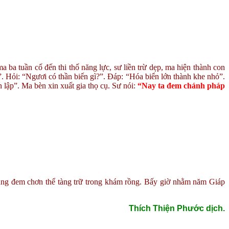
a tuần cố đến thi thố năng lực, sư liền trừ dẹp, ma hiện thành con
. Hỏi: “Ngươi có thần biến gì?”. Đáp: “Hóa biển lớn thành khe nhỏ”.
lập”. Ma bèn xin xuất gia thọ cụ. Sư nói:
“Nay ta đem chánh pháp
chúng đem chơn thể tàng trữ trong khám rồng. Bấy giờ nhằm năm Giáp
Thích Thiện Phước dịch.