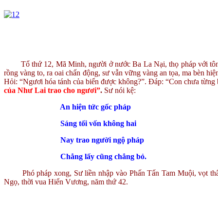
Tổ thứ 12, Mã Minh, người ở nước Ba La Nại, thọ pháp với tôn 
rồng vàng to, ra oai chấn động, sư vẫn vững vàng an tọa, ma bèn hi
Hỏi: “Ngươi hóa tánh của biển được không?”. Đáp: “Con chưa từng bi
của Như Lai trao cho ngươi”
.
Sư nói kệ:
An hiện tức gốc pháp
Sáng tối vốn không hai
Nay trao người ngộ pháp
Chẳng lấy cũng chẳng bỏ.
Phó pháp xong, Sư liền nhập vào Phấn Tấn Tam Muội, vọt thân
Ngọ, thời vua Hiển Vương, năm thứ 42.