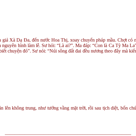
giả Xà Dạ Đa, đến nước Hoa Thị, xoay chuyển pháp mầu. Chợt có ma b
ện nguyên hình làm lễ. Sư hỏi: “Là ai?”. Ma đáp: “Con là Ca Tỳ Ma La”
ết chuyện đó”. Sư nói: “Núi sông đất đai đều nương theo đây mà kiến 
 lên không trung, như tướng vầng mặt trời, rồi sau tịch diệt, bốn 
——————————————————————————