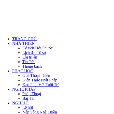
TRANG CHỦ
NHÀ THIỀN
Cổ tích Hội Phước
Lịch đại Tổ sư
Lời tri ân
Tin Tức
Thông bạch
PHẬT HỌC
Giai Thoại Thiền
Kiến Thức Phật Pháp
Đạo Phật Với Tuổi Trẻ
NGHE PHÁP
Pháp Thoại
Bái Tán
NGHI LỄ
Lễ hội
Nếp Sống Nhà Thiền