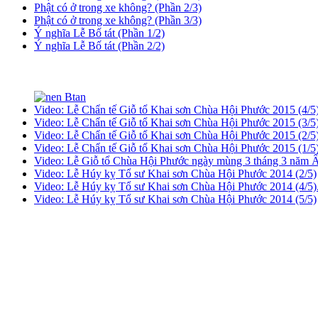
Phật có ở trong xe không? (Phần 2/3)
Phật có ở trong xe không? (Phần 3/3)
Ý nghĩa Lễ Bố tát (Phần 1/2)
Ý nghĩa Lễ Bố tát (Phần 2/2)
Video: Lễ Chẩn tế Giỗ tổ Khai sơn Chùa Hội Phước 2015 (4/5)
Video: Lễ Chẩn tế Giỗ tổ Khai sơn Chùa Hội Phước 2015 (3/5)
Video: Lễ Chẩn tế Giỗ tổ Khai sơn Chùa Hội Phước 2015 (2/5
Video: Lễ Chẩn tế Giỗ tổ Khai sơn Chùa Hội Phước 2015 (1/5)
Video: Lễ Giỗ tổ Chùa Hội Phước ngày mùng 3 tháng 3 năm Ấ
Video: Lễ Húy kỵ Tổ sư Khai sơn Chùa Hội Phước 2014 (2/5)
Video: Lễ Húy kỵ Tổ sư Khai sơn Chùa Hội Phước 2014 (4/5)
Video: Lễ Húy kỵ Tổ sư Khai sơn Chùa Hội Phước 2014 (5/5)