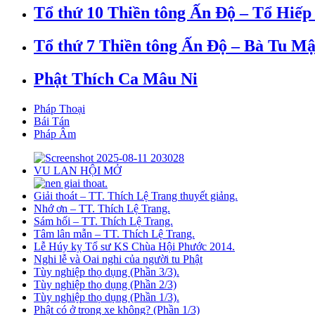
Tổ thứ 10 Thiền tông Ấn Độ – Tổ Hiếp
Tổ thứ 7 Thiền tông Ấn Độ – Bà Tu Mậ
Phật Thích Ca Mâu Ni
Pháp Thoại
Bái Tán
Pháp Âm
VU LAN HỘI MỞ
Giải thoát – TT. Thích Lệ Trang thuyết giảng.
Nhớ ơn – TT. Thích Lệ Trang.
Sám hối – TT. Thích Lệ Trang.
Tâm lân mẫn – TT. Thích Lệ Trang.
Lễ Húy kỵ Tổ sư KS Chùa Hội Phước 2014.
Nghi lễ và Oai nghi của người tu Phật
Tùy nghiệp thọ dụng (Phần 3/3).
Tùy nghiệp thọ dụng (Phần 2/3)
Tùy nghiệp thọ dụng (Phần 1/3).
Phật có ở trong xe không? (Phần 1/3)