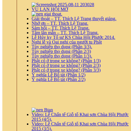
VU LAN HỘI MỞ
Giải thoát – TT. Thích Lệ Trang thuyết giảng.
Nhớ ơn – TT. Thích Lệ Trang.
Sám hối – TT. Thích Lệ Trang.
Tâm lân mẫn – TT. Thích Lệ Trang.
Lễ Húy kỵ Tổ sư KS Chùa Hội Phước 2014.
Nghi lễ và Oai nghi của người tu Phật
Tùy nghiệp thọ dụng (Phần 3/3).
Tùy nghiệp thọ dụng (Phần 2/3)
Tùy nghiệp thọ dụng (Phần 1/3).
Phật có ở trong xe không? (Phần 1/3)
Phật có ở trong xe không? (Phần 2/3)
Phật có ở trong xe không? (Phần 3/3)
Ý nghĩa Lễ Bố tát (Phần 1/2)
Ý nghĩa Lễ Bố tát (Phần 2/2)
Video: Lễ Chẩn tế Giỗ tổ Khai sơn Chùa Hội Phước
2015 (4/5).
Video: Lễ Chẩn tế Giỗ tổ Khai sơn Chùa Hội Phước
2015 (3/5).