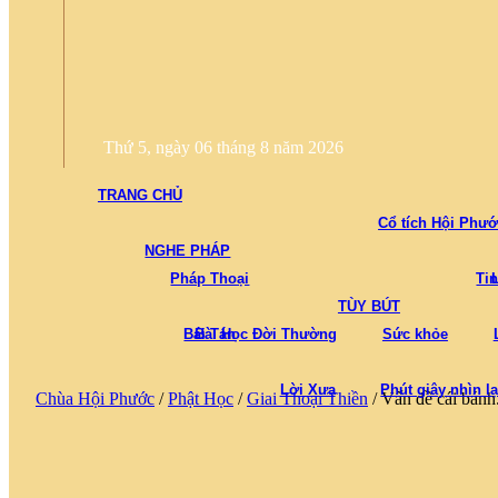
Thứ 5, ngày 06 tháng 8 năm 2026
TRANG CHỦ
Cổ tích Hội Phư
NGHE PHÁP
Pháp Thoại
Ti
TÙY BÚT
Bái Tán
Bài Học Đời Thường
Sức khỏe
Lời Xưa
Phút giây nhìn lạ
Chùa Hội Phước
/
Phật Học
/
Giai Thoại Thiền
/
Vấn đề cái bánh