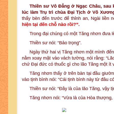
Thiền sư Vô Đẳng ở Ngạc Châu, sau k
lúc làm Trụ trì chùa Đại Tịch ở Võ Xươn
thấy bèn đến trước để thỉnh an, Ngài liền n
hiện tại đến chỗ nào rồi?”.
Trong đại chúng có một Tăng nhơn đưa l
Thiền sư nói: “Bảo trọng”.
Ngày thứ hai vị Tăng nhơn một mình đến b
nằm xoay mặt vào vách tường, nói rằng: “Lã
chứ Đại đức có thuốc gì cho lão Tăng một ít v
Tăng nhơn thấy ở trên bàn tại đầu giường
vào tịnh bình nói: “Cái tịnh bình này từ đâu có
Thiền sư nói: “Đây là của lão Tăng, vậy t
Tăng nhơn nói: “Vừa là của Hòa thượng, 