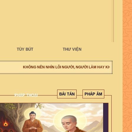
TÙY BÚT
THƯ VIỆN
KHÔNG NÊN NHÌN LỖI NGƯỜI, NGƯỜI LÀM HAY KHÔNG LÀM, NÊ
BÁI TÁN
PHÁP ÂM
PHÁP THOẠI