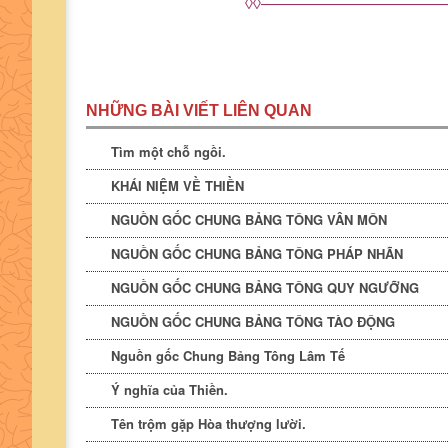
◊◊———————————
NHỮNG BÀI VIẾT LIÊN QUAN
Tìm một chỗ ngồi.
KHÁI NIỆM VỀ THIỀN
NGUỒN GỐC CHUNG BẢNG TÔNG VÂN MÔN
NGUỒN GỐC CHUNG BẢNG TÔNG PHÁP NHÃN
NGUỒN GỐC CHUNG BẢNG TÔNG QUY NGƯỠNG
NGUỒN GỐC CHUNG BẢNG TÔNG TÀO ĐỘNG
Nguồn gốc Chung Bảng Tông Lâm Tế
Ý nghĩa của Thiền.
Tên trộm gặp Hòa thượng lười.