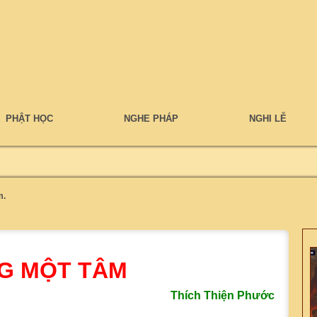
PHẬT HỌC
NGHE PHÁP
NGHI LỄ
m.
G MỘT TÂM
Thích Thiện Phước