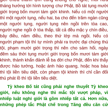
tháng hướng tới hình tượng chư Phật, Bồ tát tụng mười
giới trọng bốn mươi tám giới khinh. Nếu có một người
thì một người tụng, nếu hai, ba cho đến trăm ngàn cũng
một người tụng, người tụng nên ngồi trên tòa cao,
người nghe ngồi ở tòa thấp, tất cả đều mặc y chín điều,
bảy điều, năm điều, theo thứ lớp mà ngồi. Nếu có
người phạm tội thì tự mình phải ra trước đại chúng thú
tội, phạm mười giới trọng thì nên cho sám hối, ngày
đêm sáu thời tụng mười giới trọng bốn mươi tám giới
khinh, thành khẩn đảnh lễ ba đời chư Phật, đến khi thấy
được hảo tướng, hoặc ánh hào quang, hoặc hoa báu
thì tội liền tiêu diệt, còn phạm tội khinh thì chỉ cần đối
thú phát lồ thì tội liền tiêu diệt.
Tỳ kheo Bố tát cũng phải nghe thuyết Tỳ kheo
giới, nếu không nghe thì mắc tội vượt pháp, vì
nhiếp luật nghi giới là gồm nhiếp tất cả. Hơn nữa,
những phép tắc Phật chế trong Tăng đều căn cứ