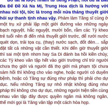
Bố tát là lược nhầm từ tiếng Phạn, nói đủ là Bát
Đa Đế Đề Xá Na Mị, Trung Hoa dịch là hướng với
nhau nói tội, tức là trong mỗi nửa tháng thuyết giới
hỏi sự thanh tịnh nhau vậy.
Phàm làm Tăng sĩ cùng 
một trụ xứ phải lập một giới đường vào những ngày
bạch nguyệt, hắc nguyệt, mười bốn, rằm các Tỳ kheo
trẻ tuổi nên đi đến nhà thuyết giới trước, để rưới nước
quét dọn, trải tọa cụ, (thay) nước sạch, đốt đèn… sắp
đặt tất cả những vật cần thiết. Khi đến giờ thuyết giới
thì sai một tịnh nhơn hay Sa Di đánh ba hồi kiền chùy,
các Tỳ kheo vân tập hết vào giới trường chỉ trừ người
chưa thọ giới và người đã thọ giới mà phạm tội chưa
sám hối thì không cho vào nghe, hoặc người có duyên
bệnh, hoặc có Tăng sự đúng như pháp thì phải cho dự
dục. Nếu những Tăng sự nhỏ nhặt không đúng như
pháp thì không cho dự dục, những người hiện tiền cùng
nhau vân tập đây được quyền ngăn mà không ngăn,
thế mới gọi là Tăng vân tập một cách hòa họp.