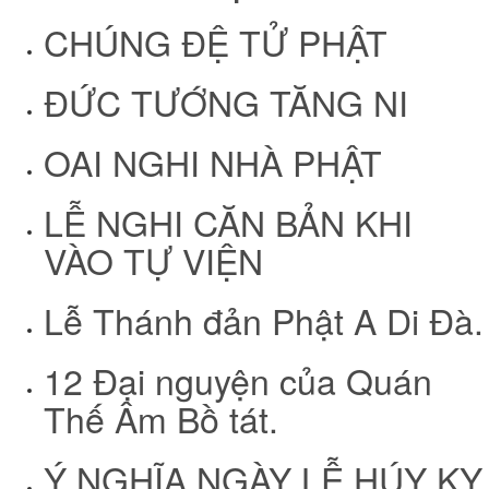
CHÚNG ĐỆ TỬ PHẬT
ĐỨC TƯỚNG TĂNG NI
OAI NGHI NHÀ PHẬT
LỄ NGHI CĂN BẢN KHI
VÀO TỰ VIỆN
Lễ Thánh đản Phật A Di Đà.
12 Đại nguyện của Quán
Thế Âm Bồ tát.
Ý NGHĨA NGÀY LỄ HÚY KỴ