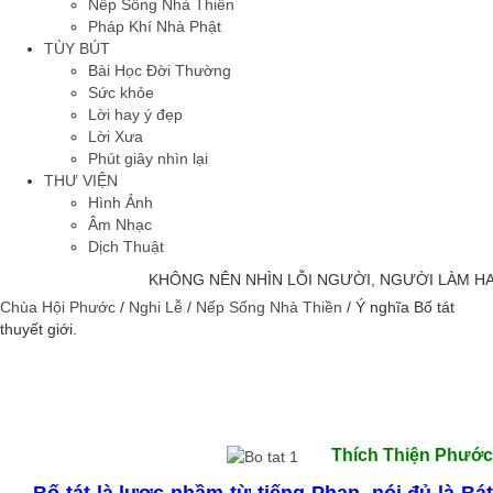
Nếp Sống Nhà Thiền
Pháp Khí Nhà Phật
TÙY BÚT
Bài Học Đời Thường
Sức khỏe
Lời hay ý đẹp
Lời Xưa
Phút giây nhìn lại
THƯ VIỆN
Hình Ảnh
Âm Nhạc
Dịch Thuật
KHÔNG NÊN NHÌN LỖI NGƯỜI, NGƯỜI LÀM HAY
Chùa Hội Phước
/
Nghi Lễ
/
Nếp Sống Nhà Thiền
/
Ý nghĩa Bố tát
thuyết giới.
Thích Thiện Phước