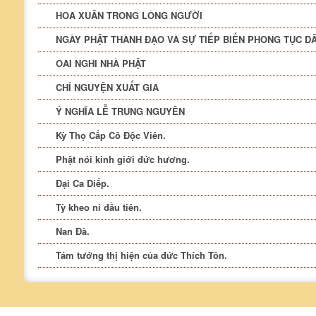
HOA XUÂN TRONG LÒNG NGƯỜI
NGÀY PHẬT THÀNH ĐẠO VÀ SỰ TIẾP BIẾN PHONG TỤC D
OAI NGHI NHÀ PHẬT
CHÍ NGUYỆN XUẤT GIA
Ý NGHĨA LỄ TRUNG NGUYÊN
Kỳ Thọ Cấp Cô Độc Viên.
Phật nói kinh giới đức hương.
Đại Ca Diếp.
Tỳ kheo ni đầu tiên.
Nan Đà.
Tám tướng thị hiện của đức Thích Tôn.