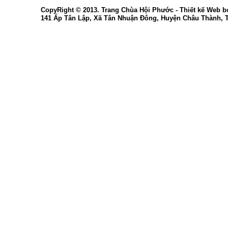
CopyRight © 2013. Trang Chùa Hội Phước -
Thiết kế Web
b
141 Ấp Tân Lập, Xã Tân Nhuận Đông, Huyện Châu Thành, 