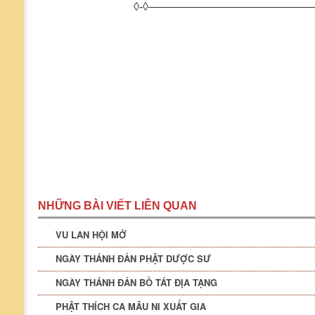
◊-◊———————————————
NHỮNG BÀI VIẾT LIÊN QUAN
VU LAN HỘI MỞ
NGÀY THÁNH ĐẢN PHẬT DƯỢC SƯ
NGÀY THÁNH ĐẢN BỒ TÁT ĐỊA TẠNG
PHẬT THÍCH CA MÂU NI XUẤT GIA