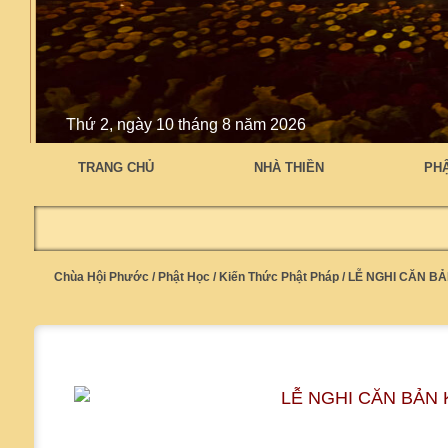
Thứ 2, ngày 10 tháng 8 năm 2026
TRANG CHỦ
NHÀ THIỀN
PH
Chùa Hội Phước
/
Phật Học
/
Kiến Thức Phật Pháp
/
LỄ NGHI CĂN BẢ