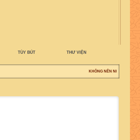
TÙY BÚT
THƯ VIỆN
KHÔNG NÊN NHÌN LỖI NGƯỜ