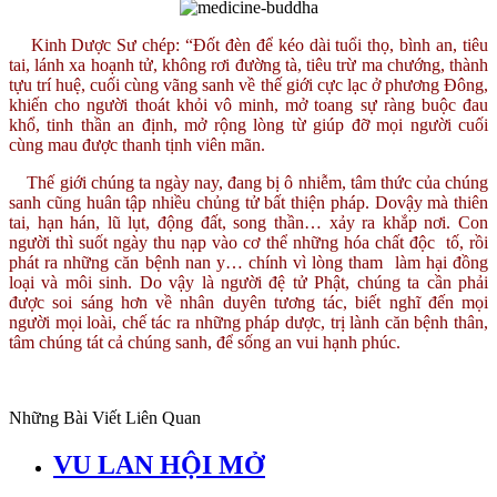
Kinh Dược Sư chép: “Đốt đèn để kéo dài tuổi thọ, bình an, tiêu
tai, lánh xa hoạnh tử, không rơi đường tà, tiêu trừ ma chướng, thành
tựu trí huệ, cuối cùng vãng sanh về thế giới cực lạc ở phương Đông,
khiến cho người thoát khỏi vô minh, mở toang sự ràng buộc đau
khổ, tinh thần an định, mở rộng lòng từ giúp đỡ mọi người cuối
cùng mau được thanh tịnh viên mãn.
Thế giới chúng ta ngày nay, đang bị ô nhiễm, tâm thức của chúng
sanh cũng huân tập nhiều chủng tử bất thiện pháp. Dovậy mà thiên
tai, hạn hán, lũ lụt, động đất, song thần… xảy ra khắp nơi. Con
người thì suốt ngày thu nạp vào cơ thể những hóa chất độc tố, rồi
phát ra những căn bệnh nan y… chính vì lòng tham làm hại đồng
loại và môi sinh. Do vậy là người đệ tử Phật, chúng ta cần phải
được soi sáng hơn về nhân duyên tương tác, biết nghĩ đến mọi
người mọi loài, chế tác ra những pháp dược, trị lành căn bệnh thân,
tâm chúng tát cả chúng sanh, để sống an vui hạnh phúc.
Những Bài Viết Liên Quan
VU LAN HỘI MỞ