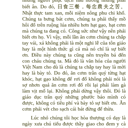
những người phục dịch nấu nướng nhưng phải
biết ân. Do đó, 日食三餐，每念農夫之苦。
Nhật thực tam xan, mỗi niệm nông phu chi khổ.
Chúng ta bưng bát cơm, chúng ta phải thấy mồ
hôi đổ trên ruộng lúa nhiều hơn hạt gạo, hạt cơm
mà chúng ta đang có. Công sức như vậy nên phải
biết ơn họ. Vì vậy, mỗi lần ăn cơm chúng ta chắp
tay vái, xá không phải là một nghi lễ của tôn giáo
hay là một hình thức gì cả mà nó chỉ là sự biết
ơn. Điều này chúng ta cũng nên truyền bá đến
con cháu chúng ta. Mà đó là văn hóa của người
Việt Nam cho dù là chúng ta chắp tay hay là mời
hay là bày tỏ. Do đó, ăn cơm trân quý từng hạt
khóc, hạt gạo không để rơi đổ không phải nói là
sợ nhơn quả ăn cơm rơi đổ rồi lại phải làm gà
làm vịt mổ lại. Không phải dừng vậy thôi. Đó là
giáo dục trân quý những phước báo mình có
được, không có tiêu phí và bày tỏ sự biết ơn. Ăn
cơm phải vét cho sạch cái bát đừng để thừa.
Lúc nhỏ chúng tôi học hòa thượng có dạy là
ngày xưa chú tiểu được thầy giao cho đem y cà