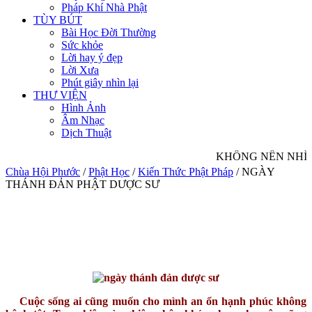
Pháp Khí Nhà Phật
TÙY BÚT
Bài Học Đời Thường
Sức khỏe
Lời hay ý đẹp
Lời Xưa
Phút giây nhìn lại
THƯ VIỆN
Hình Ảnh
Âm Nhạc
Dịch Thuật
KHÔNG NÊN NHÌN 
Chùa Hội Phước
/
Phật Học
/
Kiến Thức Phật Pháp
/
NGÀY
THÁNH ĐẢN PHẬT DƯỢC SƯ
Cuộc sống ai cũng muốn cho mình an ổn hạnh phúc không