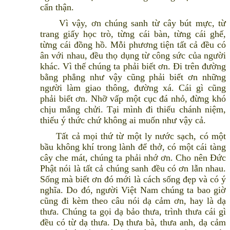
cẩn thận.
Vì vậy, ơn chúng sanh từ cây bút mực, từ
trang giấy học trò, từng cái bàn, từng cái ghế,
từng cái đồng hồ. Mỗi phương tiện tất cả đều có
ân với nhau, đều thọ dụng từ công sức của người
khác. Vì thế chúng ta phải biết ơn. Đi trên đường
bằng phẳng như vậy cũng phải biết ơn những
người làm giao thông, đường xá. Cái gì cũng
phải biết ơn. Nhỡ vấp một cục đá nhỏ, đừng khó
chịu mắng chửi. Tại mình đi thiếu chánh niệm,
thiếu ý thức chứ không ai muốn như vậy cả.
Tất cả mọi thứ từ một ly nước sạch, có một
bầu không khí trong lành để thở, có một cái tàng
cây che mát, chúng ta phải nhớ ơn. Cho nên Đức
Phật nói là tất cả chúng sanh đều có ơn lẫn nhau.
Sống mà biết ơn đó mới là cách sống đẹp và có ý
nghĩa. Do đó, người Việt Nam chúng ta bao giờ
cũng đi kèm theo câu nói dạ cảm ơn, hay là dạ
thưa. Chúng ta gọi dạ bảo thưa, trình thưa cái gì
đều có từ dạ thưa. Dạ thưa bà, thưa anh, dạ cảm