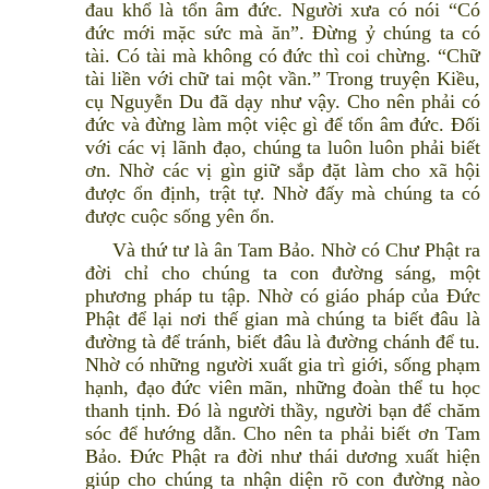
đau khổ là tổn âm đức. Người xưa có nói “Có
đức mới mặc sức mà ăn”. Đừng ỷ chúng ta có
tài. Có tài mà không có đức thì coi chừng. “Chữ
tài liền với chữ tai một vần.” Trong truyện Kiều,
cụ Nguyễn Du đã dạy như vậy. Cho nên phải có
đức và đừng làm một việc gì để tổn âm đức. Đối
với các vị lãnh đạo, chúng ta luôn luôn phải biết
ơn. Nhờ các vị gìn giữ sắp đặt làm cho xã hội
được ổn định, trật tự. Nhờ đấy mà chúng ta có
được cuộc sống yên ổn.
Và thứ tư là ân Tam Bảo. Nhờ có Chư Phật ra
đời chỉ cho chúng ta con đường sáng, một
phương pháp tu tập. Nhờ có giáo pháp của Đức
Phật để lại nơi thế gian mà chúng ta biết đâu là
đường tà để tránh, biết đâu là đường chánh để tu.
Nhờ có những người xuất gia trì giới, sống phạm
hạnh, đạo đức viên mãn, những đoàn thể tu học
thanh tịnh. Đó là người thầy, người bạn để chăm
sóc để hướng dẫn. Cho nên ta phải biết ơn Tam
Bảo. Đức Phật ra đời như thái dương xuất hiện
giúp cho chúng ta nhận diện rõ con đường nào