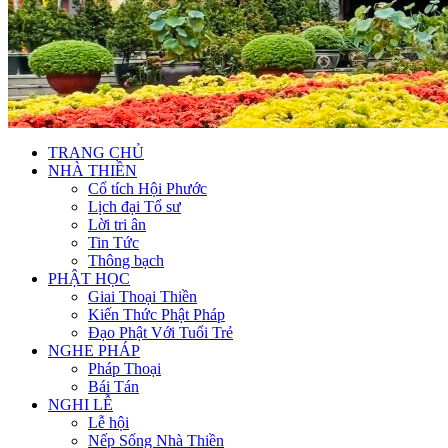
TRANG CHỦ
NHÀ THIỀN
Cổ tích Hội Phước
Lịch đại Tổ sư
Lời tri ân
Tin Tức
Thông bạch
PHẬT HỌC
Giai Thoại Thiền
Kiến Thức Phật Pháp
Đạo Phật Với Tuổi Trẻ
NGHE PHÁP
Pháp Thoại
Bái Tán
NGHI LỄ
Lễ hội
Nếp Sống Nhà Thiền