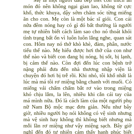
Mẹ là một người đầu bếp biết con thích ăn
món đó nên không ngại gian lao, không từ cực
khổ, thức khuya, dậy sớm chăm sóc từng miếng
ăn cho con. Mẹ còn là một bác sĩ giỏi. Con cái
nửa đêm nóng hay có gì đó bất thường là người
mẹ tự nhiên biết cách làm sao cho nó thoát khỏi
tình trạng bất ổn vì luôn luôn lắng nghe, quan sát
con. Hôm nay nó thở khò khè, đàm, phân, nước
tiểu thế nào. Mẹ hiểu được hơi thở của con như
thế nào và biết con đang bị nóng, bị sốt, bị lạnh,
bị cảm thế nào. Còn đợi đến lúc con bệnh trở
nặng phải đưa đến nhà thương nhập viện là
chuyện đó hơi bị trễ rồi. Khi nhỏ, tôi khổ nhất là
lúc mà má tôi rơ miệng bằng chanh với muối. Có
miếng vải chấm chấm bắt rơ vào trong miệng
khó chịu lắm, la lên, nhiều khi cắn cái tay của
má mình nữa. Đó là cách làm của một người phụ
nữ Nam Bộ mộc mạc đơn giản. Nếu như bây
giờ, nhiều người họ nói không có vệ sinh nhưng
mà vệ sinh hay không thì không biết nhưng mà
mỗi lần rơ miệng như vậy miệng sạch. Bây giờ
nghĩ đến đó tự nhiên cảm thấy hạnh phúc biết