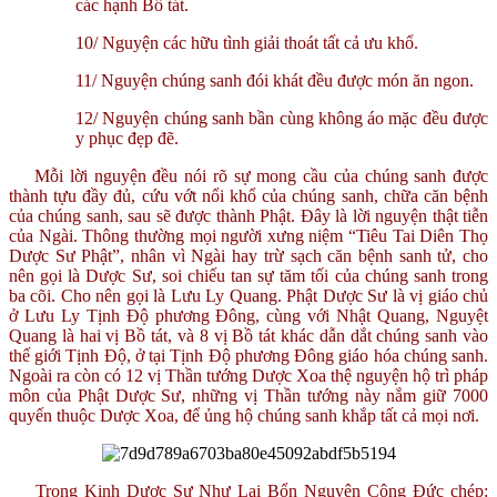
các hạnh Bồ tát.
10/ Nguyện các hữu tình giải thoát tất cả ưu khổ.
11/ Nguyện chúng sanh đói khát đều được món ăn ngon.
12/ Nguyện chúng sanh bần cùng không áo mặc đều được
y phục đẹp đẽ.
Mỗi lời nguyện đều nói rõ sự mong cầu của chúng sanh được
thành tựu đầy đủ, cứu vớt nổi khổ của chúng sanh, chữa căn bệnh
của chúng sanh, sau sẽ được thành Phật. Đây là lời nguyện thật tiễn
của Ngài. Thông thường mọi người xưng niệm “Tiêu Tai Diên Thọ
Dược Sư Phật”, nhân vì Ngài hay trừ sạch căn bệnh sanh tử, cho
nên gọi là Dược Sư, soi chiếu tan sự tăm tối của chúng sanh trong
ba cõi. Cho nên gọi là Lưu Ly Quang. Phật Dược Sư là vị giáo chủ
ở Lưu Ly Tịnh Độ phương Đông, cùng với Nhật Quang, Nguyệt
Quang là hai vị Bồ tát, và 8 vị Bồ tát khác dẫn dắt chúng sanh vào
thế giới Tịnh Độ, ở tại Tịnh Độ phương Đông giáo hóa chúng sanh.
Ngoài ra còn có 12 vị Thần tướng Dược Xoa thệ nguyện hộ trì pháp
môn của Phật Dược Sư, những vị Thần tướng này nắm giữ 7000
quyến thuộc Dược Xoa, để ủng hộ chúng sanh khắp tất cả mọi nơi.
Trong Kinh Dược Sư Như Lai Bổn Nguyện Công Đức chép: