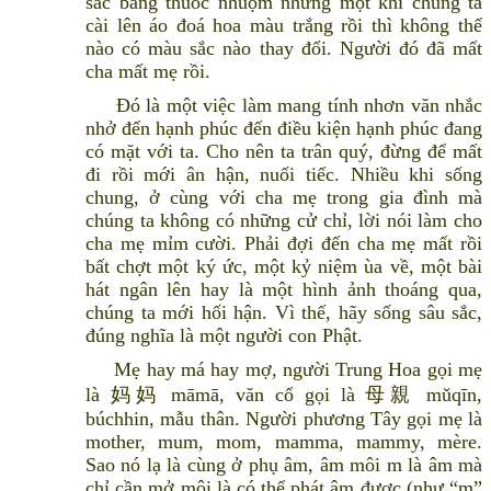
sắc bằng thuốc nhuộm nhưng một khi chúng ta
cài lên áo đoá hoa màu trắng rồi thì không thể
nào có màu sắc nào thay đổi. Người đó đã mất
cha mất mẹ rồi.
Đó là một việc làm mang tính nhơn văn nhắc
nhở đến hạnh phúc đến điều kiện hạnh phúc đang
có mặt với ta. Cho nên ta trân quý, đừng để mất
đi rồi mới ân hận, nuối tiếc. Nhiều khi sống
chung, ở cùng với cha mẹ trong gia đình mà
chúng ta không có những cử chỉ, lời nói làm cho
cha mẹ mỉm cười. Phải đợi đến cha mẹ mất rồi
bất chợt một ký ức, một kỷ niệm ùa về, một bài
hát ngân lên hay là một hình ảnh thoáng qua,
chúng ta mới hối hận. Vì thế, hãy sống sâu sắc,
đúng nghĩa là một người con Phật.
Mẹ hay má hay mợ, người Trung Hoa gọi mẹ
là 妈妈 māmā, văn cổ gọi là 母親 mǔqīn,
búchhin, mẫu thân. Người phương Tây gọi mẹ là
mother, mum, mom, mamma, mammy, mère.
Sao nó lạ là cùng ở phụ âm, âm môi m là âm mà
chỉ cần mở môi là có thể phát âm được (như “m”