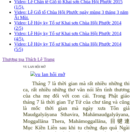
Video: Lễ Chẩn tế Giỗ tổ Khai sơn Chùa Hội Phước 2015
(1/5).
Video: Lễ Giỗ tổ Chùa Hội Phước ngày mùng 3 tháng 3 năm
Ất Mùi.
Video: Lễ Húy kỵ Tổ sư Khai sơn Chùa Hội Phước 2014
(2/5)
Video: Lễ Húy kỵ Tổ sư Khai sơn Chùa Hội Phước 2014
(4/5).
Video: Lễ Húy kỵ Tổ sư Khai sơn Chùa Hội Phước 2014
(5/5)
Thượng tọa Thích Lệ Trang
VU LAN HỘI MỞ
Tháng 7 là thời gian mà rất nhiều những thi
ca, rất nhiều những thơ văn nói lên tình thương
của cha mẹ đối với con cái. Trong Phật giáo
tháng 7 là thời gian Tự Tứ của chư tăng và cũng
là mốc thời gian mà ngày xưa Tôn giả
Maudgalyāyana Sthavira, Mahāmaudgalyāyana,
Moggallāna Thera, Mahāmoggallāna, 目犍連
Mục Kiền Liên sau khi tu chứng đạo quả Ngài