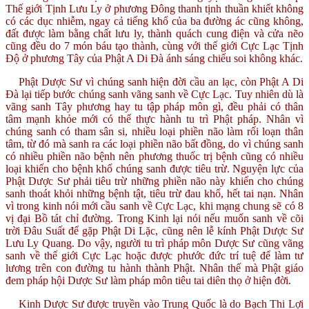
Thế giới Tịnh Lưu Ly ở phương Đông thanh tịnh thuần khiết không
có các dục nhiễm, ngay cả tiếng khổ của ba đường ác cũng không,
đất được làm bằng chất lưu ly, thành quách cung điện và cửa nẽo
cũng đều do 7 món báu tạo thành, cùng với thế giới Cực Lạc Tịnh
Độ ở phương Tây của Phật A Di Đà ánh sáng chiếu soi không khác.
Phật Dược Sư vì chúng sanh hiện đời cầu an lạc, còn Phật A Di
Đà lại tiếp bước chúng sanh vãng sanh về Cực Lạc. Tuy nhiên dù là
vãng sanh Tây phương hay tu tập pháp môn gì, đều phải có thân
tâm mạnh khỏe mới có thể thực hành tu trì Phật pháp. Nhân vì
chúng sanh có tham sân si, nhiều loại phiền não làm rối loạn thân
tâm, từ đó mà sanh ra các loại phiền não bất đồng, do vì chúng sanh
có nhiều phiền não bệnh nên phương thuốc trị bệnh cũng có nhiều
loại khiến cho bệnh khổ chúng sanh được tiêu trừ. Nguyện lực của
Phật Dược Sư phải tiêu trừ những phiền não này khiến cho chúng
sanh thoát khỏi những bệnh tật, tiêu trừ đau khổ, hết tai nạn. Nhân
vì trong kinh nói mới cầu sanh về Cực Lạc, khi mạng chung sẽ có 8
vị đại Bồ tát chỉ đường. Trong Kinh lại nói nếu muốn sanh về cõi
trời Đâu Suất để gặp Phật Di Lặc, cũng nên lễ kính Phật Dược Sư
Lưu Ly Quang. Do vậy, người tu trì pháp môn Dược Sư cũng vãng
sanh về thế giới Cực Lạc hoặc được phước đức trí tuệ để làm tư
lương trên con đường tu hành thành Phật. Nhân thế mà Phật giáo
đem pháp hội Dược Sư làm pháp môn tiêu tai diên thọ ở hiện đời.
Kinh Dược Sư được truyền vào Trung Quốc là do Bạch Thi Lợi