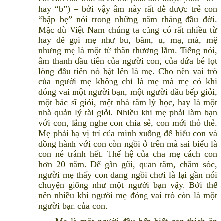
hay “b”) – bởi vậy âm này rất dễ được trẻ con
“bập bẹ” nói trong những năm tháng đầu đời.
Mặc dù Việt Nam chúng ta cũng có rất nhiều từ
hay để gọi mẹ như bu, bầm, u, mạ, má, mệ
nhưng mẹ là một từ thân thương lắm. Tiếng nói,
âm thanh đầu tiên của người con, của đứa bé lọt
lòng đầu tiên nó bật lên là mẹ. Cho nên vai trò
của người mẹ không chỉ là mẹ mà mẹ có khi
đóng vai một người bạn, một người đầu bếp giỏi,
một bác sĩ giỏi, một nhà tâm lý học, hay là một
nhà quản lý tài giỏi. Nhiều khi mẹ phải làm bạn
với con, lắng nghe con chia sẻ, con mới thỏ thẻ.
Mẹ phải hạ vị trí của mình xuống để hiểu con và
đồng hành với con còn ngồi ở trên mà sai biểu là
con né tránh hết. Thế hệ của cha mẹ cách con
hơn 20 năm. Để gần gũi, quan tâm, chăm sóc,
người mẹ thấy con đang ngồi chơi là lại gần nói
chuyện giống như một người bạn vậy. Bởi thế
nên nhiều khi người mẹ đóng vai trò còn là một
người bạn của con.