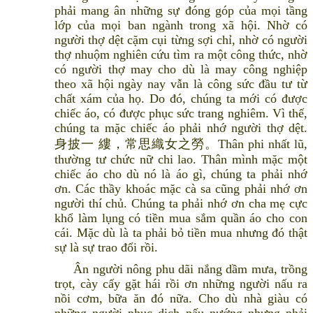
phải mang ân những sự đóng góp của mọi tầng
lớp của mọi ban ngành trong xã hội. Nhờ có
người thợ dệt cặm cụi từng sợi chỉ, nhờ có người
thợ nhuộm nghiên cứu tìm ra một công thức, nhờ
có người thợ may cho dù là may công nghiệp
theo xã hội ngày nay vẫn là công sức đầu tư từ
chất xám của họ. Do đó, chúng ta mới có được
chiếc áo, có được phục sức trang nghiêm. Vì thế,
chúng ta mặc chiếc áo phải nhớ người thợ dệt.
身披一 縷，常思織女之勞。Thân phi nhất lũ,
thường tư chức nữ chi lao. Thân mình mặc một
chiếc áo cho dù nó là áo gì, chúng ta phải nhớ
ơn. Các thầy khoác mặc cà sa cũng phải nhớ ơn
người thí chủ. Chúng ta phải nhớ ơn cha mẹ cực
khổ làm lụng có tiền mua sắm quần áo cho con
cái. Mặc dù là ta phải bỏ tiền mua nhưng đó thật
sự là sự trao đổi rồi.
Ân người nông phu dãi nắng dầm mưa, trồng
trọt, cày cấy gặt hái rồi ơn những người nấu ra
nồi cơm, bữa ăn đó nữa. Cho dù nhà giàu có