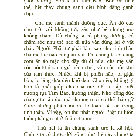
quốc vương. Bốn là ân Tam Bảo. Bốn ơn như
thế, hết thảy chúng sanh đều bình đẳng gánh
chịu.
Cha mẹ sanh thành dưỡng dục. Ân đó cao
như trời vói không tới, sâu như bể nhưng mò
không chạm. Dù chúng ta có phụng dưỡng, có
chăm sóc như thế nào đi nữa vẫn dừng lại ở vật
chất. Người Phật tử phải làm sao cho tinh thần
cha mẹ lúc nào cũng an vui. Dù chúng ta có dâng
cơm ăn áo mặc cho đầy đủ đi nữa, cha mẹ vẫn
còn nỗi khổ sanh già bệnh chết, vẫn còn nỗi khổ
của tâm thức. Nhiều khi bị phiền não, bị giận
hờn, lo lắng đưa đến khổ đau. Cho nên, không gì
hơn là phải giúp cho cha mẹ biết tu tập, biết
nương tựa Tam Bảo, hướng thiện. Nhờ công đức
của sự tu tập đó, mà cha mẹ mới có thể tháo gỡ
được những phiền muộn, lo toan, bất an trong
tinh thần. Vì vậy, ơn thứ nhất người Phật tử luôn
luôn phải ghi nhớ là ân cha mẹ.
Thứ hai là ân chúng sanh tức là xã hội.
Chúng ta có được đời sống như thế này chúng ta