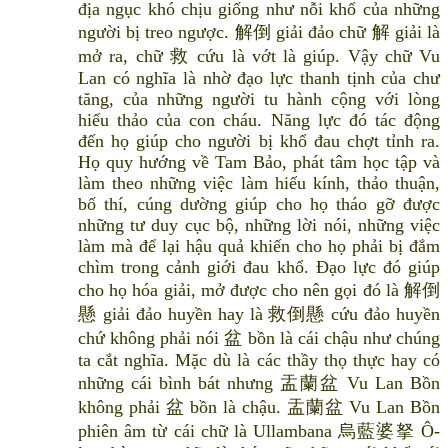
địa ngục khó chịu giống như nỗi khổ của những
người bị treo ngược. 解倒 giải đảo chữ 解 giải là
mở ra, chữ 救 cứu là vớt là giúp. Vậy chữ Vu
Lan có nghĩa là nhờ đạo lực thanh tịnh của chư
tăng, của những người tu hành cộng với lòng
hiếu thảo của con cháu. Năng lực đó tác động
đến họ giúp cho người bị khổ đau chợt tỉnh ra.
Họ quy hướng về Tam Bảo, phát tâm học tập và
làm theo những việc làm hiếu kính, thảo thuận,
bố thí, cúng dường giúp cho họ tháo gỡ được
những tư duy cục bộ, những lời nói, những việc
làm mà để lại hậu quả khiến cho họ phải bị đắm
chìm trong cảnh giới đau khổ. Đạo lực đó giúp
cho họ hóa giải, mở được cho nên gọi đó là 解倒
懸 giải đảo huyền hay là 救倒懸 cứu đảo huyền
chứ không phải nói 盆 bồn là cái chậu như chúng
ta cắt nghĩa. Mặc dù là các thầy thọ thực hay có
những cái bình bát nhưng 盂蘭盆 Vu Lan Bồn
không phải 盆 bồn là chậu. 盂蘭盆 Vu Lan Bồn
phiên âm từ cái chữ là Ullambana 烏藍婆拏 Ô-