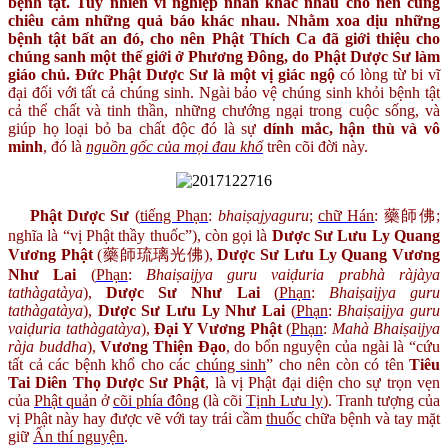
bệnh tật. Tuy nhiên vì nghiệp nhân khác nhau cho nên cũng
chiêu cảm những quả báo khác nhau. Nhằm xoa dịu những
bệnh tật bất an đó, cho nên Phật Thích Ca đã giới thiệu cho
chúng sanh một thế giới ở Phương Đông, do Phật Dược Sư làm
giáo chủ. Đức Phật Dược Sư là một vị giác ngộ
có lòng từ bi vĩ
đại đối với tất cả chúng sinh. Ngài bảo vệ chúng sinh khỏi bệnh tật
cả thể chất và tinh thần, những chướng ngại trong cuộc sống, và
giúp họ loại bỏ ba chất độc đó là sự
dính mắc, hận thù và vô
minh
, đó là
nguồn gốc của mọi đau khổ
trên cõi đời này.
Phật Dược Sư
(
tiếng Phạn
:
bhaiṣajyaguru
;
chữ Hán
: 藥師佛;
nghĩa là “vị Phật thầy thuốc”), còn gọi là
Dược Sư Lưu Ly Quang
Vương Phật
(藥師琉璃光佛),
Dược Sư Lưu Ly Quang Vương
Như Lai
(
Phạn
:
Bhaiṣaijya guru vaiḍuria prabhà ràjàya
tathàgatàya
),
Dược Sư Như Lai
(
Phạn
:
Bhaiṣaijya guru
tathàgatàya
),
Dược Sư Lưu Ly Như Lai
(
Phạn
:
Bhaiṣaijya guru
vaiḍuria tathàgatàya
),
Đại Y Vương Phật
(
Phạn
:
Mahà Bhaiṣaijya
ràja buddha
),
Vương Thiện Đạo
, do bổn nguyện của ngài là “cứu
tất cả các bệnh khổ cho các
chúng sinh
” cho nên còn có tên
Tiêu
Tai Diên Thọ Dược Sư Phật
, là vị Phật đại diện cho sự trọn vẹn
của
Phật quả
n ở
cõi phía đông
(là cõi
Tịnh Lưu ly
). Tranh tượng của
vị Phật này hay được vẽ với tay trái cầm
thuốc
chữa bệnh và tay mặt
giữ
Ấn thí nguyện
.