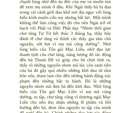
chạnh lòng nhớ đến ân đức của mẹ và muốn tìm
để xem mẹ mình ở đâu. Khi Ngài thấy bà bị đọa
trong cái cảnh giới đau khổ nơi địa ngục với lòng
hiếu kính muốn cứu mẹ nhưng bất lực. Một mình
không thể làm công việc đó cho nên Ngài trở về
bạch với Phật và Đức Phật dạy “Nhơn thời gian
chư tăng Tự Tứ kết thúc 3 tháng hạ, thầy hãy
đảnh lễ chư tăng và thỉnh các thầy gia tâm chú
nguyện, sớt bát vì mẹ mà cúng dường”. Nhờ
lòng hiếu của Tôn giả Mục Liên, nhờ đạo lực
thanh tịnh của chư tăng, năng lượng đó tác động
đến bà Thanh Đề và giúp cho bà chợt tỉnh ra,
thấy rõ những nguyên nhơn mà lúc còn sanh tiền
của bà đã gây quá nhiều những khổ đau từ tâm
bỏn xẻn, tham lam cho đến những hành động xúc
phạm đến những bậc tu hành. Đó là những
nguyên nhơn mà đưa bà đến khổ đau. Nhờ lòng
hiếu của Tôn giả Mục Liên vì mẹ mà cúng
dường, tu tập, chư tăng cũng vì thương ngài Mục
Liên cho nên thọ nhận những lễ phẩm và hồi
hướng đến bà, đem tâm nguyện tu tập của mình
để nghĩ đến bà. Chính những đạo lực tác động