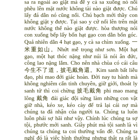
sa ra ngoài ao giặt mà để y cà sa xuống nó nổi
phều lên mặt nước không tài nào giặt được. Chú
lấy đá dằn nó cũng nổi. Chú bạch mới thầy con
không giặt y được. Tại sao y cứ nổi lên trên mặt
nước không thể nào giặt được. hòa thượng nói
con xuống bếp lấy bốn hạt gạo con dằn bốn góc.
Quả nhiên dằn 4 hạt gạo, y cà sa chìm xuống. 一
米重如山。Nhứt mễ trọng như sơn. Một hạt
gạo, một hạt thóc nặng như núi là nói ân đức,
công lao nặng lắm. Cho nên nhà chùa có cái câu
今生不了道，披毛戴角還。Kim sanh bất liễu
đạo, phi mao đới giác hoàn. Đời nay tu hành mà
không nghiêm cẩn tinh chuyên, giữ giới, thoát ly
sanh tử thì coi chừng 披毛戴角 phi mao mang
lông 戴角 đái giác đội sừng làm những con vật
giữ nhà, kéo xe, kéo cày để trả lại cái nợ mà
chúng ta đã nhận của người ta. Chúng ta luôn
luôn phải sợ hãi như vậy. Chính lúc chúng ta sợ
tội, phước mới sanh. Giây phút mà tội sanh là vì
chúng ta chúng ta coi thường vấn đề. Chúng ta
nghĩ đó là việc bình thường nhưng thật ra rất là