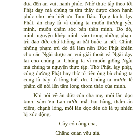
đưa đến an vui, hạnh phúc. Nhờ thực tập theo lời
Phật dạy mà chúng ta tìm thấy được chơn hạnh
phúc cho nên biết ơn Tam Bảo. Tụng kinh, lạy
Phật, ăn chay là vì chúng ta muốn thương yêu
mình, muốn chăm sóc bản thân mình. Do đó,
mình nguyện khép mình vào trong những phạm
trù đạo đức chứ không ai bắt buộc ta hết. Chính
những phạm trù đó đã làm nên Đức Phật khiến
cho các Ngài được an vui giải thoát và Ngài dạy
lại cho chúng ta. Chúng ta vì muốn giống Ngài
mà chúng ta nguyện thực tập. Thờ Phật, lạy phật,
cúng dường Phật hay thờ tổ tiên ông bà chúng ta
cũng là bày tỏ lòng biết ơn. Chúng ta mượn lễ
phẩm để nói lên tấm lòng thơm thảo của mình.
Khi nói về ân đức của cha mẹ, mỗi lần đọc
kinh, sám Vu Lan nước mắt hai hàng, thấm áo
xiêm, chạnh lòng, mỗi lần đọc đến đó là tự nhiên
bị xúc động.
Cậy có công cha,
Chẳng quản yếu già,