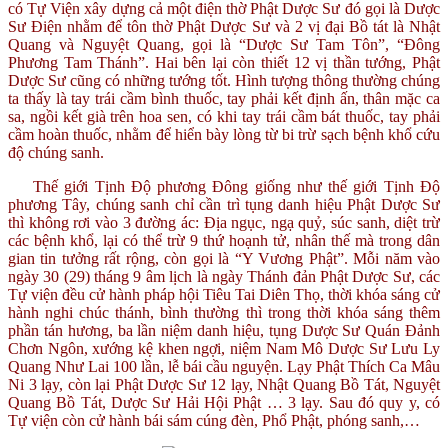
có Tự Viện xây dựng cả một điện thờ Phật Dược Sư đó gọi là Dược
Sư Điện nhằm để tôn thờ Phật Dược Sư và 2 vị đại Bồ tát là Nhật
Quang và Nguyệt Quang, gọi là “Dược Sư Tam Tôn”, “Đông
Phương Tam Thánh”. Hai bên lại còn thiết 12 vị thần tướng, Phật
Dược Sư cũng có những tướng tốt. Hình tượng thông thường chúng
ta thấy là tay trái cầm bình thuốc, tay phải kết định ấn, thân mặc ca
sa, ngồi kết già trên hoa sen, có khi tay trái cầm bát thuốc, tay phải
cầm hoàn thuốc, nhằm để hiển bày lòng từ bi trừ sạch bệnh khổ cứu
độ chúng sanh.
Thế giới Tịnh Độ phương Đông giống như thế giới Tịnh Độ
phương Tây, chúng sanh chỉ cần trì tụng danh hiệu Phật Dược Sư
thì không rơi vào 3 đường ác: Địa ngục, ngạ quỷ, súc sanh, diệt trừ
các bệnh khổ, lại có thể trừ 9 thứ hoạnh tử, nhân thế mà trong dân
gian tin tưởng rất rộng, còn gọi là “Y Vương Phật”. Mỗi năm vào
ngày 30 (29) tháng 9 âm lịch là ngày Thánh đản Phật Dược Sư, các
Tự viện đều cử hành pháp hội Tiêu Tai Diên Thọ, thời khóa sáng cử
hành nghi chúc thánh, bình thường thì trong thời khóa sáng thêm
phần tán hương, ba lần niệm danh hiệu, tụng Dược Sư Quán Đảnh
Chơn Ngôn, xướng kệ khen ngợi, niệm Nam Mô Dược Sư Lưu Ly
Quang Như Lai 100 lần, lễ bái cầu nguyện. Lạy Phật Thích Ca Mâu
Ni 3 lạy, còn lại Phật Dược Sư 12 lạy, Nhật Quang Bồ Tát, Nguyệt
Quang Bồ Tát, Dược Sư Hải Hội Phật … 3 lạy. Sau đó quy y, có
Tự viện còn cử hành bái sám cúng đèn, Phổ Phật, phóng sanh,…