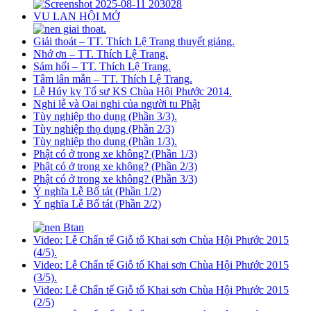
VU LAN HỘI MỞ
Giải thoát – TT. Thích Lệ Trang thuyết giảng.
Nhớ ơn – TT. Thích Lệ Trang.
Sám hối – TT. Thích Lệ Trang.
Tâm lân mẫn – TT. Thích Lệ Trang.
Lễ Húy kỵ Tổ sư KS Chùa Hội Phước 2014.
Nghi lễ và Oai nghi của người tu Phật
Tùy nghiệp thọ dụng (Phần 3/3).
Tùy nghiệp thọ dụng (Phần 2/3)
Tùy nghiệp thọ dụng (Phần 1/3).
Phật có ở trong xe không? (Phần 1/3)
Phật có ở trong xe không? (Phần 2/3)
Phật có ở trong xe không? (Phần 3/3)
Ý nghĩa Lễ Bố tát (Phần 1/2)
Ý nghĩa Lễ Bố tát (Phần 2/2)
Video: Lễ Chẩn tế Giỗ tổ Khai sơn Chùa Hội Phước 2015
(4/5).
Video: Lễ Chẩn tế Giỗ tổ Khai sơn Chùa Hội Phước 2015
(3/5).
Video: Lễ Chẩn tế Giỗ tổ Khai sơn Chùa Hội Phước 2015
(2/5)