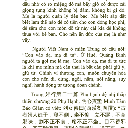
đâu nhờ có rơ miệng đó mà bây giờ có được cái
giọng tụng kinh không bị đàm, không bị gì đó.
Mẹ là người quản lý tiền bạc. Mẹ biết sắp đặt
biết làm thế nào để có tiền cho con đóng học phí,
để sắm cho con món đồ từ này cái kia để không
thua với bè bạn. Cho nên ân đức của mẹ là như
vậy.
Người Việt Nam ở miền Trung có câu nói:
“Con vào dạ, mạ đi tu”. Ở Huế, Quảng Bình
người ta gọi mẹ là mạ. Con vào dạ, mạ đi tu tức
là khi mẹ mình mà cấn thai là bắt đầu phải giữ ý,
giữ tứ. Chính vì thương con, muốn chuyển hóa
con cho nên đi, đứng, ngồi, nằm, nói năng, suy
nghĩ, hành động tư tưởng đoan chánh.
Trong 婦行第二十篇 Phụ hạnh đệ nhị thập
thiên chương 20 Phụ Hạnh, 明心寶鑒 Minh Tâm
Bảo Giám có viết: 列女傳曰(西漢劉向撰): “古
者婦人妊子，寢不側，坐不偏，立不躍，不食
邪味，割不正不食，席不正不坐。目不視邪