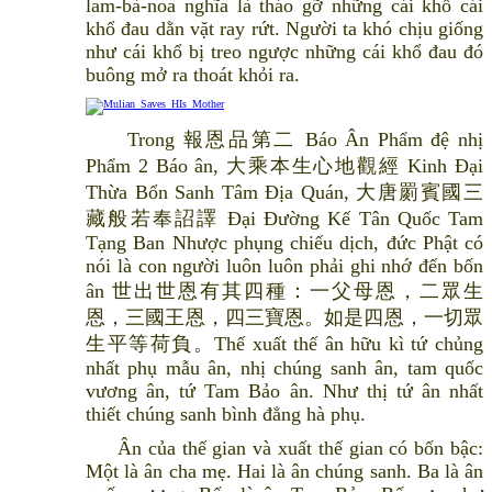
lam-bà-noa nghĩa là tháo gỡ những cái khổ cái
khổ đau dằn vặt ray rứt. Người ta khó chịu giống
như cái khổ bị treo ngược những cái khổ đau đó
buông mở ra thoát khỏi ra.
Trong 報恩品第二 Báo Ân Phẩm đệ nhị
Phẩm 2 Báo ân, 大乘本生心地觀經 Kinh Đại
Thừa Bổn Sanh Tâm Địa Quán, 大唐罽賓國三
藏般若奉詔譯 Đại Đường Kế Tân Quốc Tam
Tạng Ban Nhược phụng chiếu dịch, đức Phật có
nói là con người luôn luôn phải ghi nhớ đến bốn
ân 世出世恩有其四種：一父母恩，二眾生
恩，三國王恩，四三寶恩。如是四恩，一切眾
生平等荷負。Thế xuất thế ân hữu kì tứ chủng
nhất phụ mẫu ân, nhị chúng sanh ân, tam quốc
vương ân, tứ Tam Bảo ân. Như thị tứ ân nhất
thiết chúng sanh bình đẳng hà phụ.
Ân của thế gian và xuất thế gian có bốn bậc:
Một là ân cha mẹ. Hai là ân chúng sanh. Ba là ân