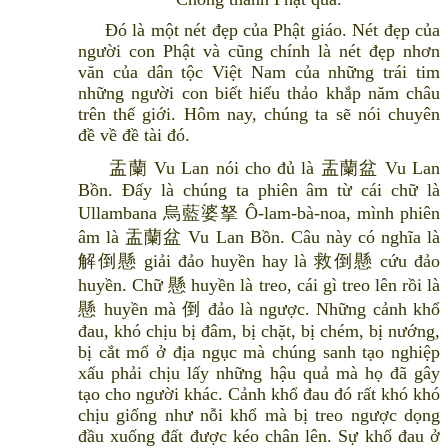
Đó là một nét đẹp của Phật giáo. Nét đẹp của
người con Phật và cũng chính là nét đẹp nhơn
văn của dân tộc Việt Nam của những trái tim
những người con biết hiếu thảo khắp năm châu
trên thế giới. Hôm nay, chúng ta sẽ nói chuyên
đề về đề tài đó.
盂蘭 Vu Lan nói cho đủ là 盂蘭盆 Vu Lan
Bồn. Đấy là chúng ta phiên âm từ cái chữ là
Ullambana 烏藍婆拏 Ô-lam-bà-noa, mình phiên
âm là 盂蘭盆 Vu Lan Bồn. Câu này có nghĩa là
解倒懸 giải đảo huyền hay là 救倒懸 cứu đảo
huyền. Chữ 懸 huyền là treo, cái gì treo lên rồi là
懸 huyền mà 倒 đảo là ngược. Những cảnh khổ
đau, khó chịu bị đâm, bị chặt, bị chém, bị nướng,
bị cắt mổ ở địa ngục mà chúng sanh tạo nghiệp
xấu phải chịu lấy những hậu quả mà họ đã gây
tạo cho người khác. Cảnh khổ đau đó rất khó khó
chịu giống như nỗi khổ mà bị treo ngược dọng
đầu xuống đất được kéo chân lên. Sự khổ đau ở