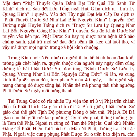
Mật đem “Phật Thuyết Quán Đảnh Bạt Trừ Quá Tội Sanh Tử
Kinh” dịch ra. Sau đời Lưu Tống ngài Huệ Giản dịch ra “Lưu Ly
Quang Kinh” 1 quyển. Vào đời Tùy ngài Đạt Ma Cấp Đa dịch ra
“Phật Thuyết Dược Sư Như Lai Bổn Nguyện Kinh” 1 quyển. Đời
Đường ngài Huyền Tráng dịch ra “Dược Sư Lưu Ly Quang Như
Lai Bổn Nguyện Công Đức Kinh” 1 quyển. Sau đó Kinh Dược Sư
truyền vào liên tục. Phật Dược Sư hay trị được trăm bệnh khổ não
chúng sanh, giải trừ mọi sự đau đớn bệnh tật, kéo dài tuổi thọ, vì
vậy mà được mọi người trong xã hội kính chuộng.
Trong Kinh nói: Nếu như có người thân thể bệnh hoạn đau khổ,
tướng già chết hiện ra, quyến thuộc của người này ngày đêm cúng
dường lễ bái Phật Dược Sư, đọc tụng “Kinh Dược Sư Lưu Ly
Quang Vương Như Lai Bổn Nguyện Công Đức” 49 lần, và cung
kính thắp 49 ngọn đèn, treo phan 5 màu 49 ngày,… thì người sắp
mạng chung đó được sống lại. Nhân thế mà phong thái tính ngưỡng
Phật Dược Sư ngày một hưng thạnh.
Tại Trung Quốc có rất nhiều Tự viện tôn trí 3 vị Phật trên chánh
điện là Phật Thích Ca giáo chủ cõi Ta Bà ở giữa, Phật Dược Sư
giáo chủ thế giới Tịnh Độ phương Đông ở bên trái, Phật A Di Đà
giáo chủ thế giới cực lạc phương Tây ở bên phải, thông thường gọi
là Tam thế Phật. Ngoài ra cũng có Tam thế Phật là: Quá khứ Nhiên
Đăng Cổ Phật, Hiện Tại Thích Ca Mâu Ni Phật, Tương Lai Di Lặc
Phật. Ngoài việc cung phụng Phật Dược Sư ở trên bảo điện ra, còn