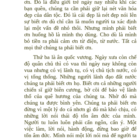
ơn. Đó là điều giới trẻ ngày nay nhiều khi các
bạn quên, chúng ta cần phải giữ lại nét văn hóa
đẹp của dân tộc. Đó là cái đẹp là nét đẹp nói lên
sự biết ơn dù chỉ cần là muốn người ta xác định
lại một vấn đề nhỏ thôi. Nhưng mình phải biết
ơn huống hồ là mình thọ dùng. Cho dù là mình
bỏ tiền ra phải cảm ơn từ điện, từ nước. Tất cả
mọi thứ chúng ta phải biết ơn.
Thứ ba là ân quốc vương. Ngày xưa còn chế
độ quân chủ thì có vua thì ngày nay không còn
vua nhưng có vị lãnh tụ, có vị chủ tịch nước, có
vị tổng thống. Những người lãnh đạo đất nước
chúng ta phải biết ơn họ. Biết ơn cả những người
chiến sĩ giữ biên cương, bờ cõi để bảo vệ lãnh
thổ của quê hương của chúng ta. Nhờ đó mà
chúng ta được bình yên. Chúng ta phải biết ơn
đừng vì một lý do cá nhơn gì đó mà khó chịu, có
những lời nói thái độ tổn âm đức của mình.
Người tu luôn luôn phải cẩn ngôn, cẩn ý. Một
việc làm, lời nói, hành động, đừng bao giờ để
tổn âm đức. Mình nói một lời nói mà để người ta