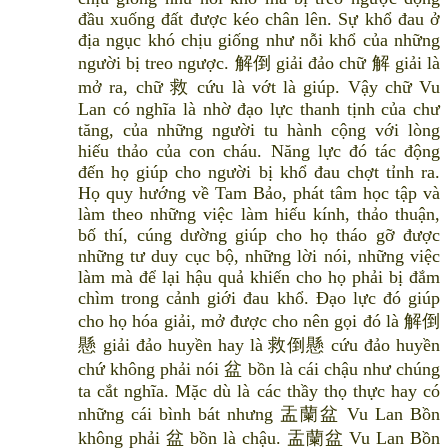
đầu xuống đất được kéo chân lên. Sự khổ đau ở
địa ngục khó chịu giống như nỗi khổ của những
người bị treo ngược. 解倒 giải đảo chữ 解 giải là
mở ra, chữ 救 cứu là vớt là giúp. Vậy chữ Vu
Lan có nghĩa là nhờ đạo lực thanh tịnh của chư
tăng, của những người tu hành cộng với lòng
hiếu thảo của con cháu. Năng lực đó tác động
đến họ giúp cho người bị khổ đau chợt tỉnh ra.
Họ quy hướng về Tam Bảo, phát tâm học tập và
làm theo những việc làm hiếu kính, thảo thuận,
bố thí, cúng dường giúp cho họ tháo gỡ được
những tư duy cục bộ, những lời nói, những việc
làm mà để lại hậu quả khiến cho họ phải bị đắm
chìm trong cảnh giới đau khổ. Đạo lực đó giúp
cho họ hóa giải, mở được cho nên gọi đó là 解倒
懸 giải đảo huyền hay là 救倒懸 cứu đảo huyền
chứ không phải nói 盆 bồn là cái chậu như chúng
ta cắt nghĩa. Mặc dù là các thầy thọ thực hay có
những cái bình bát nhưng 盂蘭盆 Vu Lan Bồn
không phải 盆 bồn là chậu. 盂蘭盆 Vu Lan Bồn