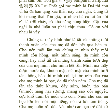
phải cám ơn. Tôn giả शारिपुत्र Śāriputra, Sāriputta
舎利弗 Xá Lợi Phất gọi mẹ mình là Đại thí chủ
vì bà đã ban tặng xác thân này cho ngài. Cũng từ
khi mang thai Tôn giả, tự nhiên bà có tài ăn nói
rất là trôi chảy, có khả năng hùng biện. Cậu của
ngài là nhà luận sư phải chịu thua. Có ơn với
nhau là vậy
Chúng ta thấy hình như là tất cả những tuổi
thanh xuân của cha mẹ đã dồn hết qua bên ta.
Cho nên mỗi lần mà chúng ta nhìn thấy môi
mình còn hồng, mắt mình sáng, da mình còn
căng, hãy nhớ tất cả những thanh xuân tươi đẹp
của cha mẹ mình cho mình hết rồi. Mình mà thấy
được nước da, khuôn mặt, nét mặt của mình tươi
tắn, hồng hào thì mình coi lại tóc trên đầu của
cha mẹ mình là bạc, da đã nhăn nám. Cha mẹ đã
tần tảo thức khuya, dậy sớm, buôn tảo bán
tần,một nắng hai sương, mang sao đội nguyệt,
cực khổ trăm bề nuôi cho con. Nuôi cho con ăn
học lớn lên nói một tiếng, nó trả lời tám tiếng.
Cha mẹ buồn rồi đó. Nếu như các bạn trẻ đối xử