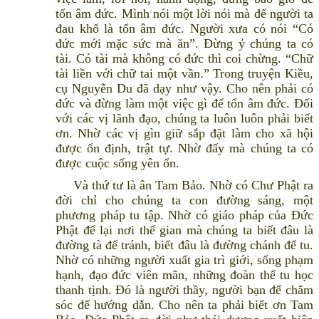
tổn âm đức. Mình nói một lời nói mà để người ta
đau khổ là tổn âm đức. Người xưa có nói “Có
đức mới mặc sức mà ăn”. Đừng ỷ chúng ta có
tài. Có tài mà không có đức thì coi chừng. “Chữ
tài liền với chữ tai một vần.” Trong truyện Kiều,
cụ Nguyễn Du đã dạy như vậy. Cho nên phải có
đức và đừng làm một việc gì để tổn âm đức. Đối
với các vị lãnh đạo, chúng ta luôn luôn phải biết
ơn. Nhờ các vị gìn giữ sắp đặt làm cho xã hội
được ổn định, trật tự. Nhờ đấy mà chúng ta có
được cuộc sống yên ổn.
Và thứ tư là ân Tam Bảo. Nhờ có Chư Phật ra
đời chỉ cho chúng ta con đường sáng, một
phương pháp tu tập. Nhờ có giáo pháp của Đức
Phật để lại nơi thế gian mà chúng ta biết đâu là
đường tà để tránh, biết đâu là đường chánh để tu.
Nhờ có những người xuất gia trì giới, sống phạm
hạnh, đạo đức viên mãn, những đoàn thể tu học
thanh tịnh. Đó là người thầy, người bạn để chăm
sóc để hướng dẫn. Cho nên ta phải biết ơn Tam