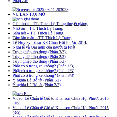
Pháp Âm
VU LAN HỘI MỞ
Giải thoát – TT. Thích Lệ Trang thuyết giảng.
Nhớ ơn – TT. Thích Lệ Trang.
Sám hối – TT. Thích Lệ Trang.
Tâm lân mẫn – TT. Thích Lệ Trang.
Lễ Húy kỵ Tổ sư KS Chùa Hội Phước 2014.
Nghi lễ và Oai nghi của người tu Phật
Tùy nghiệp thọ dụng (Phần 3/3).
Tùy nghiệp thọ dụng (Phần 2/3)
Tùy nghiệp thọ dụng (Phần 1/3).
Phật có ở trong xe không? (Phần 1/3)
Phật có ở trong xe không? (Phần 2/3)
Phật có ở trong xe không? (Phần 3/3)
Ý nghĩa Lễ Bố tát (Phần 1/2)
Ý nghĩa Lễ Bố tát (Phần 2/2)
Video: Lễ Chẩn tế Giỗ tổ Khai sơn Chùa Hội Phước 2015
(4/5).
Video: Lễ Chẩn tế Giỗ tổ Khai sơn Chùa Hội Phước 2015
(3/5).