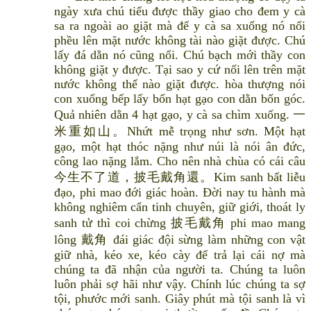
ngày xưa chú tiểu được thầy giao cho đem y cà
sa ra ngoài ao giặt mà để y cà sa xuống nó nổi
phều lên mặt nước không tài nào giặt được. Chú
lấy đá dằn nó cũng nổi. Chú bạch mới thầy con
không giặt y được. Tại sao y cứ nổi lên trên mặt
nước không thể nào giặt được. hòa thượng nói
con xuống bếp lấy bốn hạt gạo con dằn bốn góc.
Quả nhiên dằn 4 hạt gạo, y cà sa chìm xuống. 一
米重如山。Nhứt mễ trọng như sơn. Một hạt
gạo, một hạt thóc nặng như núi là nói ân đức,
công lao nặng lắm. Cho nên nhà chùa có cái câu
今生不了道，披毛戴角還。Kim sanh bất liễu
đạo, phi mao đới giác hoàn. Đời nay tu hành mà
không nghiêm cẩn tinh chuyên, giữ giới, thoát ly
sanh tử thì coi chừng 披毛戴角 phi mao mang
lông 戴角 đái giác đội sừng làm những con vật
giữ nhà, kéo xe, kéo cày để trả lại cái nợ mà
chúng ta đã nhận của người ta. Chúng ta luôn
luôn phải sợ hãi như vậy. Chính lúc chúng ta sợ
tội, phước mới sanh. Giây phút mà tội sanh là vì