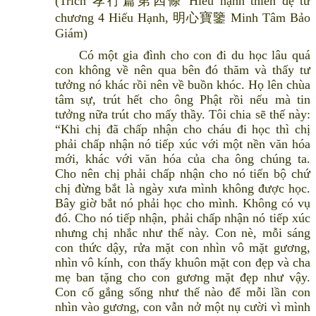
(Trích 孝行篇第四條 Hiếu hạnh thiên đệ tứ
chương 4 Hiếu Hạnh, 明心寶鑒 Minh Tâm Bảo
Giám)
Có một gia đình cho con đi du học lâu quá
con không về nên qua bên đó thăm và thấy tư
tưởng nó khác rồi nên về buồn khóc. Họ lên chùa
tâm sự, trút hết cho ông Phật rồi nếu mà tin
tưởng nữa trút cho mấy thầy. Tôi chia sẽ thế này:
“Khi chị đã chấp nhận cho cháu đi học thì chị
phải chấp nhận nó tiếp xúc với một nền văn hóa
mới, khác với văn hóa của cha ông chúng ta.
Cho nên chị phải chấp nhận cho nó tiến bộ chứ
chị đừng bắt là ngày xưa mình không được học.
Bây giờ bắt nó phải học cho mình. Không có vụ
đó. Cho nó tiếp nhận, phải chấp nhận nó tiếp xúc
nhưng chị nhắc như thế này. Con nè, mỗi sáng
con thức dậy, rửa mặt con nhìn vô mặt gương,
nhìn vô kính, con thấy khuôn mặt con đẹp và cha
mẹ ban tặng cho con gương mặt đẹp như vậy.
Con cố gắng sống như thế nào để mỗi lần con
nhìn vào gương, con vẫn nở một nụ cười vì mình