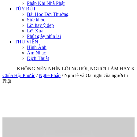
Pháp Khí Nhà Phật
TÙY BÚT
Bài Học Đời Thường
Sức khỏe
Lời hay ý đẹp
Lời Xưa
Phút giây nhìn lại
THƯ VIỆN
Hình Ảnh
Âm Nhạc
Dịch Thuật
KHÔNG NÊN NHÌN LỖI NGƯỜI, NGƯỜI LÀM HAY KH
Chùa Hội Phước
/
Nghe Pháp
/
Nghi lễ và Oai nghi của người tu
Phật