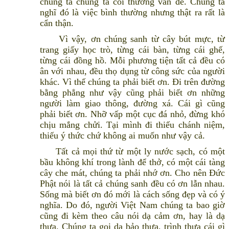
chúng ta chúng ta coi thường vấn đề. Chúng ta
nghĩ đó là việc bình thường nhưng thật ra rất là
cẩn thận.
Vì vậy, ơn chúng sanh từ cây bút mực, từ
trang giấy học trò, từng cái bàn, từng cái ghế,
từng cái đồng hồ. Mỗi phương tiện tất cả đều có
ân với nhau, đều thọ dụng từ công sức của người
khác. Vì thế chúng ta phải biết ơn. Đi trên đường
bằng phẳng như vậy cũng phải biết ơn những
người làm giao thông, đường xá. Cái gì cũng
phải biết ơn. Nhỡ vấp một cục đá nhỏ, đừng khó
chịu mắng chửi. Tại mình đi thiếu chánh niệm,
thiếu ý thức chứ không ai muốn như vậy cả.
Tất cả mọi thứ từ một ly nước sạch, có một
bầu không khí trong lành để thở, có một cái tàng
cây che mát, chúng ta phải nhớ ơn. Cho nên Đức
Phật nói là tất cả chúng sanh đều có ơn lẫn nhau.
Sống mà biết ơn đó mới là cách sống đẹp và có ý
nghĩa. Do đó, người Việt Nam chúng ta bao giờ
cũng đi kèm theo câu nói dạ cảm ơn, hay là dạ
thưa. Chúng ta gọi dạ bảo thưa, trình thưa cái gì