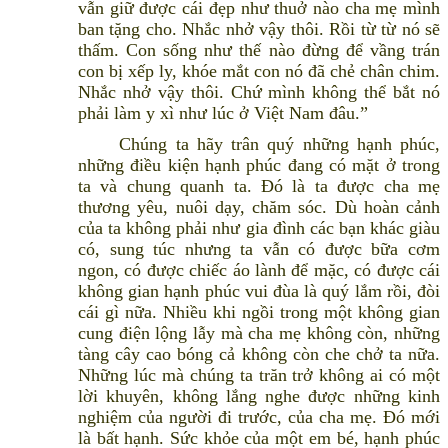
vẫn giữ được cái đẹp như thuở nào cha mẹ mình
ban tặng cho. Nhắc nhở vậy thôi. Rồi từ từ nó sẽ
thấm. Con sống như thế nào đừng để vầng trán
con bị xếp ly, khóe mắt con nó đã chẻ chân chim.
Nhắc nhở vậy thôi. Chứ mình không thể bắt nó
phải làm y xì như lúc ở Việt Nam đâu.”
Chúng ta hãy trân quý những hạnh phúc,
những điều kiện hạnh phúc đang có mặt ở trong
ta và chung quanh ta. Đó là ta được cha mẹ
thương yêu, nuôi dạy, chăm sóc. Dù hoàn cảnh
của ta không phải như gia đình các bạn khác giàu
có, sung túc nhưng ta vẫn có được bữa cơm
ngon, có được chiếc áo lành để mặc, có được cái
không gian hạnh phúc vui đùa là quý lắm rồi, đòi
cái gì nữa. Nhiều khi ngồi trong một không gian
cung điện lộng lẫy mà cha mẹ không còn, những
tàng cây cao bóng cả không còn che chở ta nữa.
Những lúc mà chúng ta trăn trở không ai có một
lời khuyên, không lắng nghe được những kinh
nghiệm của người đi trước, của cha mẹ. Đó mới
là bất hạnh. Sức khỏe của một em bé, hạnh phúc