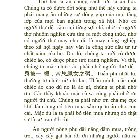
Thứ hai là ân chúng sanh tức là xã hội.
Chúng ta có được đời sống như thế này chúng ta
phải mang ân những sự đóng góp của mọi tầng
lớp của mọi ban ngành trong xã hội. Nhờ có
người thợ dệt cặm cụi từng sợi chỉ, nhờ có người
thợ nhuộm nghiên cứu tìm ra một công thức, nhờ
có người thợ may cho dù là may công nghiệp
theo xã hội ngày nay vẫn là công sức đầu tư từ
chất xám của họ. Do đó, chúng ta mới có được
chiếc áo, có được phục sức trang nghiêm. Vì thế,
chúng ta mặc chiếc áo phải nhớ người thợ dệt.
身披一 縷，常思織女之勞。Thân phi nhất lũ,
thường tư chức nữ chi lao. Thân mình mặc một
chiếc áo cho dù nó là áo gì, chúng ta phải nhớ
ơn. Các thầy khoác mặc cà sa cũng phải nhớ ơn
người thí chủ. Chúng ta phải nhớ ơn cha mẹ cực
khổ làm lụng có tiền mua sắm quần áo cho con
cái. Mặc dù là ta phải bỏ tiền mua nhưng đó thật
sự là sự trao đổi rồi.
Ân người nông phu dãi nắng dầm mưa, trồng
trọt, cày cấy gặt hái rồi ơn những người nấu ra