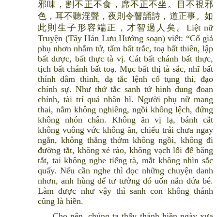
邪味，割不正不食，席不正不坐。目不視邪
色，耳不聽淫聲，夜則令瞽誦詩，道正事。如
此則生子形容端正，才智過人矣。Liệt nữ
Truyện (Tây Hán Lưu Hướng soạn) viết: “Cổ giả
phụ nhơn nhẫm tử, tẩm bất trắc, toạ bất thiên, lập
bất dược, bất thực tà vị. Cát bất chánh bất thực,
tịch bất chánh bất toạ. Mục bất thị tà sắc, nhĩ bất
thính dâm thinh, dạ tắc lệnh cổ tụng thi, đạo
chính sự. Như thử tắc sanh tử hình dung đoan
chính, tài trí quá nhân hĩ. Người phụ nữ mang
thai, nằm không nghiêng, ngồi không lệch, đứng
không nhón chân. Không ăn vị lạ, bánh cắt
không vuông vức không ăn, chiếu trải chưa ngay
ngắn, không thẳng thớm không ngồi, không đi
đường tắt, không xé rào, không vạch lối để băng
tắt, tai không nghe tiếng tà, mắt không nhìn sắc
quấy. Nếu cần nghe thì đọc những chuyện danh
nhơn, anh hùng để tư tưởng đó uốn nắn đứa bé.
Làm được như vậy thì sanh con không thánh
cũng là hiền.
Cho nên, chúng ta thấy thánh hiền ngày xưa