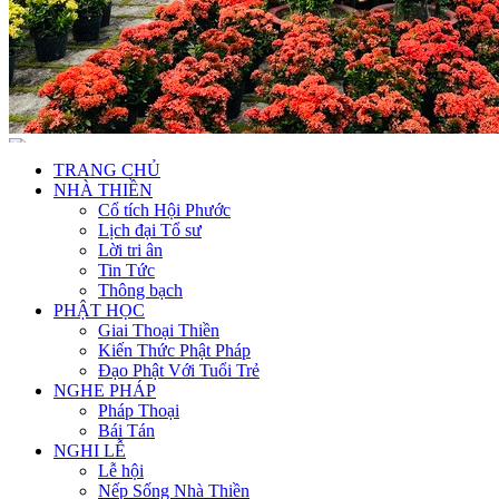
TRANG CHỦ
NHÀ THIỀN
Cổ tích Hội Phước
Lịch đại Tổ sư
Lời tri ân
Tin Tức
Thông bạch
PHẬT HỌC
Giai Thoại Thiền
Kiến Thức Phật Pháp
Đạo Phật Với Tuổi Trẻ
NGHE PHÁP
Pháp Thoại
Bái Tán
NGHI LỄ
Lễ hội
Nếp Sống Nhà Thiền