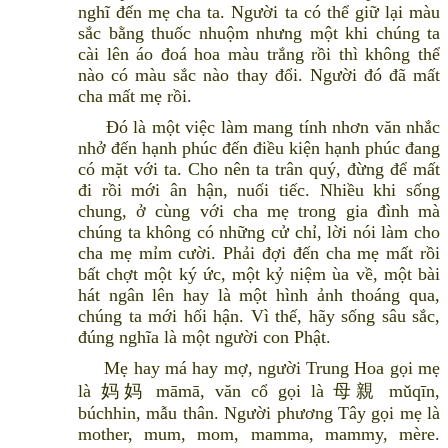
nghĩ đến mẹ cha ta. Người ta có thể giữ lại màu
sắc bằng thuốc nhuộm nhưng một khi chúng ta
cài lên áo đoá hoa màu trắng rồi thì không thể
nào có màu sắc nào thay đổi. Người đó đã mất
cha mất mẹ rồi.
Đó là một việc làm mang tính nhơn văn nhắc
nhở đến hạnh phúc đến điều kiện hạnh phúc đang
có mặt với ta. Cho nên ta trân quý, đừng để mất
đi rồi mới ân hận, nuối tiếc. Nhiều khi sống
chung, ở cùng với cha mẹ trong gia đình mà
chúng ta không có những cử chỉ, lời nói làm cho
cha mẹ mỉm cười. Phải đợi đến cha mẹ mất rồi
bất chợt một ký ức, một kỷ niệm ùa về, một bài
hát ngân lên hay là một hình ảnh thoáng qua,
chúng ta mới hối hận. Vì thế, hãy sống sâu sắc,
đúng nghĩa là một người con Phật.
Mẹ hay má hay mợ, người Trung Hoa gọi mẹ
là 妈妈 māmā, văn cổ gọi là 母親 mǔqīn,
búchhin, mẫu thân. Người phương Tây gọi mẹ là
mother, mum, mom, mamma, mammy, mère.