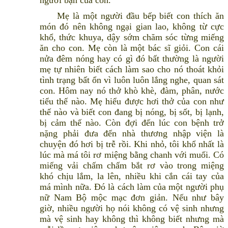
người bạn của con.
Mẹ là một người đầu bếp biết con thích ăn
món đó nên không ngại gian lao, không từ cực
khổ, thức khuya, dậy sớm chăm sóc từng miếng
ăn cho con. Mẹ còn là một bác sĩ giỏi. Con cái
nửa đêm nóng hay có gì đó bất thường là người
mẹ tự nhiên biết cách làm sao cho nó thoát khỏi
tình trạng bất ổn vì luôn luôn lắng nghe, quan sát
con. Hôm nay nó thở khò khè, đàm, phân, nước
tiểu thế nào. Mẹ hiểu được hơi thở của con như
thế nào và biết con đang bị nóng, bị sốt, bị lạnh,
bị cảm thế nào. Còn đợi đến lúc con bệnh trở
nặng phải đưa đến nhà thương nhập viện là
chuyện đó hơi bị trễ rồi. Khi nhỏ, tôi khổ nhất là
lúc mà má tôi rơ miệng bằng chanh với muối. Có
miếng vải chấm chấm bắt rơ vào trong miệng
khó chịu lắm, la lên, nhiều khi cắn cái tay của
má mình nữa. Đó là cách làm của một người phụ
nữ Nam Bộ mộc mạc đơn giản. Nếu như bây
giờ, nhiều người họ nói không có vệ sinh nhưng
mà vệ sinh hay không thì không biết nhưng mà