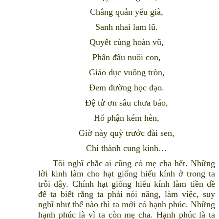
Chẳng quản yếu già,
Sanh nhai lam lũ.
Quyết cùng hoàn vũ,
Phấn đấu nuôi con,
Giáo dục vuông tròn,
Ðem đường học đạo.
Ðệ tử ơn sâu chưa báo,
Hổ phận kém hèn,
Giờ này quỳ trước đài sen,
Chí thành cung kính…
Tôi nghĩ chắc ai cũng có mẹ cha hết. Những
lời kinh làm cho hạt giống hiếu kính ở trong ta
trỗi dậy. Chính hạt giống hiếu kính làm tiền đề
để ta biết rằng ta phải nói năng, làm việc, suy
nghĩ như thế nào thì ta mới có hạnh phúc. Những
hạnh phúc là vì ta còn mẹ cha. Hạnh phúc là ta