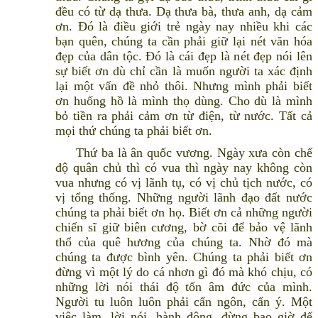
đều có từ dạ thưa. Dạ thưa bà, thưa anh, dạ cảm
ơn. Đó là điều giới trẻ ngày nay nhiều khi các
bạn quên, chúng ta cần phải giữ lại nét văn hóa
đẹp của dân tộc. Đó là cái đẹp là nét đẹp nói lên
sự biết ơn dù chỉ cần là muốn người ta xác định
lại một vấn đề nhỏ thôi. Nhưng mình phải biết
ơn huống hồ là mình thọ dùng. Cho dù là mình
bỏ tiền ra phải cảm ơn từ điện, từ nước. Tất cả
mọi thứ chúng ta phải biết ơn.
Thứ ba là ân quốc vương. Ngày xưa còn chế
độ quân chủ thì có vua thì ngày nay không còn
vua nhưng có vị lãnh tụ, có vị chủ tịch nước, có
vị tổng thống. Những người lãnh đạo đất nước
chúng ta phải biết ơn họ. Biết ơn cả những người
chiến sĩ giữ biên cương, bờ cõi để bảo vệ lãnh
thổ của quê hương của chúng ta. Nhờ đó mà
chúng ta được bình yên. Chúng ta phải biết ơn
đừng vì một lý do cá nhơn gì đó mà khó chịu, có
những lời nói thái độ tổn âm đức của mình.
Người tu luôn luôn phải cẩn ngôn, cẩn ý. Một
việc làm, lời nói, hành động, đừng bao giờ để