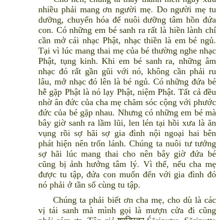
nhiều phải mang ơn người mẹ. Do người mẹ tu
dưỡng, chuyển hóa để nuôi dưỡng tâm hồn đứa
con. Có những em bé sanh ra rất là hiền lành chỉ
cần mở cái nhạc Phật, nhạc thiền là em bé ngủ.
Tại vì lúc mang thai mẹ của bé thường nghe nhạc
Phật, tụng kinh. Khi em bé sanh ra, những âm
nhạc đó rất gần gũi với nó, không cần phải ru
lâu, mở nhạc đó lên là bé ngủ. Có những đứa bé
hễ gặp Phật là nó lạy Phật, niệm Phật. Tất cả đều
nhờ ân đức của cha mẹ chăm sóc cộng với phước
đức của bé gặp nhau. Nhưng có những em bé mà
bây giờ sanh ra lầm lũi, len lén tại hồi xưa là ăn
vụng rồi sợ hãi sợ gia đình nội ngoại hai bên
phát hiện nên trốn lánh. Chúng ta nuôi tư tưởng
sợ hãi lúc mang thai cho nên bây giờ đứa bé
cũng bị ảnh hưởng tâm lý. Vì thế, nếu cha mẹ
được tu tập, đứa con muốn đến với gia đình đó
nó phải ở tần số cùng tu tập.
Chúng ta phải biết ơn cha mẹ, cho dù là các
vị tái sanh mà mình gọi là mượn cửa đi cũng