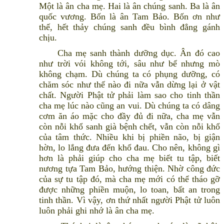
Một là ân cha mẹ. Hai là ân chúng sanh. Ba là ân
quốc vương. Bốn là ân Tam Bảo. Bốn ơn như
thế, hết thảy chúng sanh đều bình đẳng gánh
chịu.
Cha mẹ sanh thành dưỡng dục. Ân đó cao
như trời vói không tới, sâu như bể nhưng mò
không chạm. Dù chúng ta có phụng dưỡng, có
chăm sóc như thế nào đi nữa vẫn dừng lại ở vật
chất. Người Phật tử phải làm sao cho tinh thần
cha mẹ lúc nào cũng an vui. Dù chúng ta có dâng
cơm ăn áo mặc cho đầy đủ đi nữa, cha mẹ vẫn
còn nỗi khổ sanh già bệnh chết, vẫn còn nỗi khổ
của tâm thức. Nhiều khi bị phiền não, bị giận
hờn, lo lắng đưa đến khổ đau. Cho nên, không gì
hơn là phải giúp cho cha mẹ biết tu tập, biết
nương tựa Tam Bảo, hướng thiện. Nhờ công đức
của sự tu tập đó, mà cha mẹ mới có thể tháo gỡ
được những phiền muộn, lo toan, bất an trong
tinh thần. Vì vậy, ơn thứ nhất người Phật tử luôn
luôn phải ghi nhớ là ân cha mẹ.