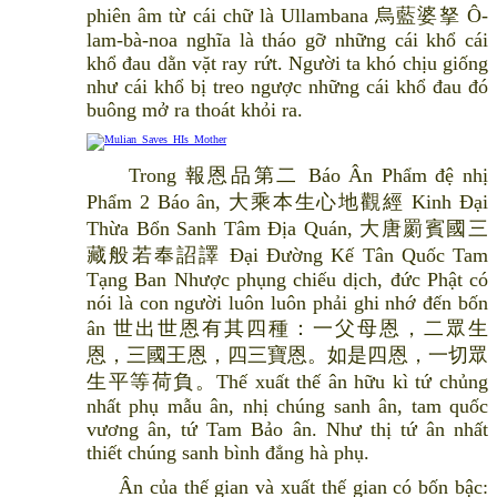
phiên âm từ cái chữ là Ullambana 烏藍婆拏 Ô-
lam-bà-noa nghĩa là tháo gỡ những cái khổ cái
khổ đau dằn vặt ray rứt. Người ta khó chịu giống
như cái khổ bị treo ngược những cái khổ đau đó
buông mở ra thoát khỏi ra.
Trong 報恩品第二 Báo Ân Phẩm đệ nhị
Phẩm 2 Báo ân, 大乘本生心地觀經 Kinh Đại
Thừa Bổn Sanh Tâm Địa Quán, 大唐罽賓國三
藏般若奉詔譯 Đại Đường Kế Tân Quốc Tam
Tạng Ban Nhược phụng chiếu dịch, đức Phật có
nói là con người luôn luôn phải ghi nhớ đến bốn
ân 世出世恩有其四種：一父母恩，二眾生
恩，三國王恩，四三寶恩。如是四恩，一切眾
生平等荷負。Thế xuất thế ân hữu kì tứ chủng
nhất phụ mẫu ân, nhị chúng sanh ân, tam quốc
vương ân, tứ Tam Bảo ân. Như thị tứ ân nhất
thiết chúng sanh bình đẳng hà phụ.
Ân của thế gian và xuất thế gian có bốn bậc: