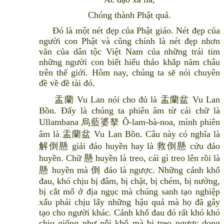
Chóng thành Phật quả.
Đó là một nét đẹp của Phật giáo. Nét đẹp của
người con Phật và cũng chính là nét đẹp nhơn
văn của dân tộc Việt Nam của những trái tim
những người con biết hiếu thảo khắp năm châu
trên thế giới. Hôm nay, chúng ta sẽ nói chuyên
đề về đề tài đó.
盂蘭 Vu Lan nói cho đủ là 盂蘭盆 Vu Lan
Bồn. Đấy là chúng ta phiên âm từ cái chữ là
Ullambana 烏藍婆拏 Ô-lam-bà-noa, mình phiên
âm là 盂蘭盆 Vu Lan Bồn. Câu này có nghĩa là
解倒懸 giải đảo huyền hay là 救倒懸 cứu đảo
huyền. Chữ 懸 huyền là treo, cái gì treo lên rồi là
懸 huyền mà 倒 đảo là ngược. Những cảnh khổ
đau, khó chịu bị đâm, bị chặt, bị chém, bị nướng,
bị cắt mổ ở địa ngục mà chúng sanh tạo nghiệp
xấu phải chịu lấy những hậu quả mà họ đã gây
tạo cho người khác. Cảnh khổ đau đó rất khó khó
chịu giống như nỗi khổ mà bị treo ngược dọng