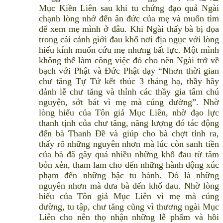
Mục Kiền Liên sau khi tu chứng đạo quả Ngài
chạnh lòng nhớ đến ân đức của mẹ và muốn tìm
để xem mẹ mình ở đâu. Khi Ngài thấy bà bị đọa
trong cái cảnh giới đau khổ nơi địa ngục với lòng
hiếu kính muốn cứu mẹ nhưng bất lực. Một mình
không thể làm công việc đó cho nên Ngài trở về
bạch với Phật và Đức Phật dạy “Nhơn thời gian
chư tăng Tự Tứ kết thúc 3 tháng hạ, thầy hãy
đảnh lễ chư tăng và thỉnh các thầy gia tâm chú
nguyện, sớt bát vì mẹ mà cúng dường”. Nhờ
lòng hiếu của Tôn giả Mục Liên, nhờ đạo lực
thanh tịnh của chư tăng, năng lượng đó tác động
đến bà Thanh Đề và giúp cho bà chợt tỉnh ra,
thấy rõ những nguyên nhơn mà lúc còn sanh tiền
của bà đã gây quá nhiều những khổ đau từ tâm
bỏn xẻn, tham lam cho đến những hành động xúc
phạm đến những bậc tu hành. Đó là những
nguyên nhơn mà đưa bà đến khổ đau. Nhờ lòng
hiếu của Tôn giả Mục Liên vì mẹ mà cúng
dường, tu tập, chư tăng cũng vì thương ngài Mục
Liên cho nên thọ nhận những lễ phẩm và hồi