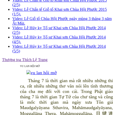
Video: Lễ Chẩn tế Giỗ tổ Khai sơn Chùa Hội Phước 2015
(2/5)
Video: Lễ Chẩn tế Giỗ tổ Khai sơn Chùa Hội Phước 2015
(1/5).
Video: Lễ Giỗ tổ Chùa Hội Phước ngày mùng 3 tháng 3 năm
Ất Mùi.
Video: Lễ Húy kỵ Tổ sư Khai sơn Chùa Hội Phước 2014
(2/5)
Video: Lễ Húy kỵ Tổ sư Khai sơn Chùa Hội Phước 2014
(4/5).
Video: Lễ Húy kỵ Tổ sư Khai sơn Chùa Hội Phước 2014
(5/5)
Thượng tọa Thích Lệ Trang
VU LAN HỘI MỞ
Tháng 7 là thời gian mà rất nhiều những thi
ca, rất nhiều những thơ văn nói lên tình thương
của cha mẹ đối với con cái. Trong Phật giáo
tháng 7 là thời gian Tự Tứ của chư tăng và cũng
là mốc thời gian mà ngày xưa Tôn giả
Maudgalyāyana Sthavira, Mahāmaudgalyāyana,
Moggallāna Thera, Mahāmoggallāna, 目犍連