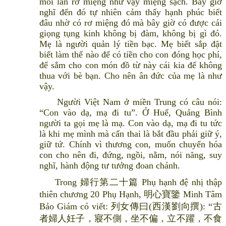
mỗi lần rơ miệng như vậy miệng sạch. Bây giờ
nghĩ đến đó tự nhiên cảm thấy hạnh phúc biết
đâu nhờ có rơ miệng đó mà bây giờ có được cái
giọng tụng kinh không bị đàm, không bị gì đó.
Mẹ là người quản lý tiền bạc. Mẹ biết sắp đặt
biết làm thế nào để có tiền cho con đóng học phí,
để sắm cho con món đồ từ này cái kia để không
thua với bè bạn. Cho nên ân đức của mẹ là như
vậy.
Người Việt Nam ở miền Trung có câu nói:
“Con vào dạ, mạ đi tu”. Ở Huế, Quảng Bình
người ta gọi mẹ là mạ. Con vào dạ, mạ đi tu tức
là khi mẹ mình mà cấn thai là bắt đầu phải giữ ý,
giữ tứ. Chính vì thương con, muốn chuyển hóa
con cho nên đi, đứng, ngồi, nằm, nói năng, suy
nghĩ, hành động tư tưởng đoan chánh.
Trong 婦行第二十篇 Phụ hạnh đệ nhị thập
thiên chương 20 Phụ Hạnh, 明心寶鑒 Minh Tâm
Bảo Giám có viết: 列女傳曰(西漢劉向撰): “古
者婦人妊子，寢不側，坐不偏，立不躍，不食