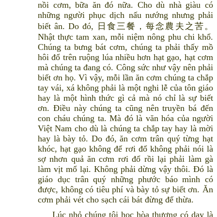
nồi cơm, bữa ăn đó nữa. Cho dù nhà giàu có
những người phục dịch nấu nướng nhưng phải
biết ân. Do đó, 日食三餐，每念農夫之苦。
Nhật thực tam xan, mỗi niệm nông phu chi khổ.
Chúng ta bưng bát cơm, chúng ta phải thấy mồ
hôi đổ trên ruộng lúa nhiều hơn hạt gạo, hạt cơm
mà chúng ta đang có. Công sức như vậy nên phải
biết ơn họ. Vì vậy, mỗi lần ăn cơm chúng ta chắp
tay vái, xá không phải là một nghi lễ của tôn giáo
hay là một hình thức gì cả mà nó chỉ là sự biết
ơn. Điều này chúng ta cũng nên truyền bá đến
con cháu chúng ta. Mà đó là văn hóa của người
Việt Nam cho dù là chúng ta chắp tay hay là mời
hay là bày tỏ. Do đó, ăn cơm trân quý từng hạt
khóc, hạt gạo không để rơi đổ không phải nói là
sợ nhơn quả ăn cơm rơi đổ rồi lại phải làm gà
làm vịt mổ lại. Không phải dừng vậy thôi. Đó là
giáo dục trân quý những phước báo mình có
được, không có tiêu phí và bày tỏ sự biết ơn. Ăn
cơm phải vét cho sạch cái bát đừng để thừa.
Lúc nhỏ chúng tôi học hòa thượng có dạy là