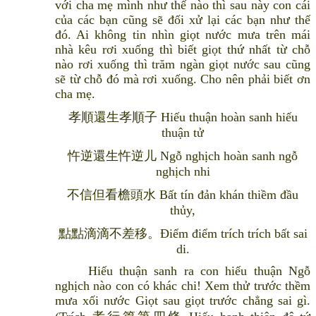
với cha mẹ mình như thế nào thì sau này con cái
của các bạn cũng sẽ đối xử lại các bạn như thế
đó. Ai không tin nhìn giọt nước mưa trên mái
nhà kêu rơi xuống thì biết giọt thứ nhất từ chỗ
nào rơi xuống thì trăm ngàn giọt nước sau cũng
sẽ từ chỗ đó mà rơi xuống. Cho nên phải biết ơn
cha mẹ.
孝順還生孝順子 Hiếu thuận hoàn sanh hiếu
thuận tử
忤逆還生忤逆儿 Ngỗ nghịch hoàn sanh ngỗ
nghịch nhi
不信但看檐頭水 Bất tín đản khán thiềm đầu
thủy,
點點滴滴不差移。Điểm điểm trích trích bất sai
di.
Hiếu thuận sanh ra con hiếu thuận Ngỗ
nghịch nào con có khác chi! Xem thử trước thềm
mưa xối nước Giọt sau giọt trước chẳng sai gì.