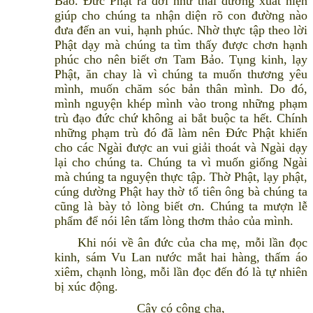
Bảo. Đức Phật ra đời như thái dương xuất hiện
giúp cho chúng ta nhận diện rõ con đường nào
đưa đến an vui, hạnh phúc. Nhờ thực tập theo lời
Phật dạy mà chúng ta tìm thấy được chơn hạnh
phúc cho nên biết ơn Tam Bảo. Tụng kinh, lạy
Phật, ăn chay là vì chúng ta muốn thương yêu
mình, muốn chăm sóc bản thân mình. Do đó,
mình nguyện khép mình vào trong những phạm
trù đạo đức chứ không ai bắt buộc ta hết. Chính
những phạm trù đó đã làm nên Đức Phật khiến
cho các Ngài được an vui giải thoát và Ngài dạy
lại cho chúng ta. Chúng ta vì muốn giống Ngài
mà chúng ta nguyện thực tập. Thờ Phật, lạy phật,
cúng dường Phật hay thờ tổ tiên ông bà chúng ta
cũng là bày tỏ lòng biết ơn. Chúng ta mượn lễ
phẩm để nói lên tấm lòng thơm thảo của mình.
Khi nói về ân đức của cha mẹ, mỗi lần đọc
kinh, sám Vu Lan nước mắt hai hàng, thấm áo
xiêm, chạnh lòng, mỗi lần đọc đến đó là tự nhiên
bị xúc động.
Cậy có công cha,