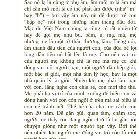
Sao nó lạ là cùng ở phụ âm, âm môi m là âm mà
chỉ cần mở môi là có thể phát âm được (như “m”
hay “b”) – bởi vậy âm này rất dễ được trẻ con
“bập bẹ” nói trong những năm tháng đầu đời.
Mặc dù Việt Nam chúng ta cũng có rất nhiều từ
hay để gọi mẹ như bu, bầm, u, mạ, má, mệ
nhưng mẹ là một từ thân thương lắm. Tiếng nói,
âm thanh đầu tiên của người con, của đứa bé lọt
lòng đầu tiên nó bật lên là mẹ. Cho nên vai trò
của người mẹ không chỉ là mẹ mà mẹ có khi
đóng vai một người bạn, một người đầu bếp giỏi,
một bác sĩ giỏi, một nhà tâm lý học, hay là một
nhà quản lý tài giỏi. Nhiều khi mẹ phải làm bạn
với con, lắng nghe con chia sẻ, con mới thỏ thẻ.
Mẹ phải hạ vị trí của mình xuống để hiểu con và
đồng hành với con còn ngồi ở trên mà sai biểu là
con né tránh hết. Thế hệ của cha mẹ cách con
hơn 20 năm. Để gần gũi, quan tâm, chăm sóc,
người mẹ thấy con đang ngồi chơi là lại gần nói
chuyện giống như một người bạn vậy. Bởi thế
nên nhiều khi người mẹ đóng vai trò còn là một