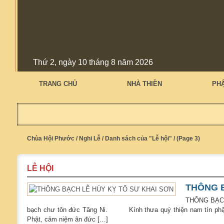
Thứ 2, ngày 10 tháng 8 năm 2026
TRANG CHỦ
NHÀ THIỀN
PH
Chùa Hội Phước
/
Nghi Lễ
/
Danh sách của "Lễ hội"
/
(Page 3)
LỄ HỘI
THÔNG B
THÔNG BẠC
bạch chư tôn đức Tăng Ni. Kính thưa quý thiện nam tín phật
Phật, cảm niệm ân đức […]