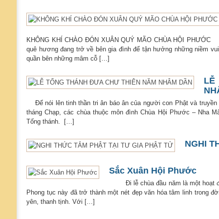
KHÔNG KHÍ CHÀO ĐÓN XUÂN QUÝ MÃO CHÙA HỘI PHƯỚC Mùa xu
quê hương đang trở về bên gia đình để tận hưởng những niềm vui
quần bên những mâm cỗ […]
LỄ
NH
Để nói lên tinh thần tri ân báo ân của người con Phật và truyền 
tháng Chạp, các chùa thuộc môn đình Chùa Hội Phước – Nha Mân 
Tống thánh. […]
NGHI T
Sắc Xuân Hội Phước
Đi lễ chùa đầu năm là một hoạt độn
Phong tục này đã trở thành một nét đẹp văn hóa tâm linh trong đ
yên, thanh tịnh. Với […]