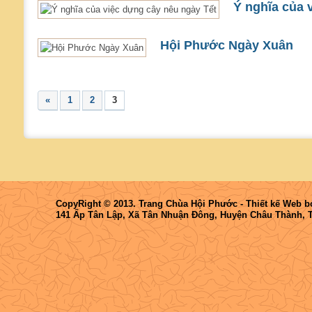
Ý nghĩa của 
Hội Phước Ngày Xuân
«
1
2
3
CopyRight © 2013. Trang Chùa Hội Phước -
Thiết kế Web
b
141 Ấp Tân Lập, Xã Tân Nhuận Đông, Huyện Châu Thành, 