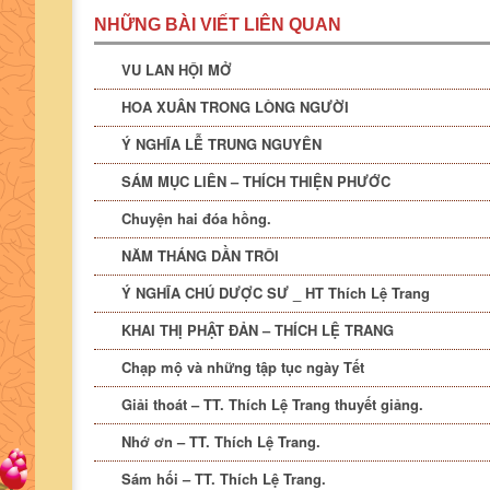
NHỮNG BÀI VIẾT LIÊN QUAN
VU LAN HỘI MỞ
HOA XUÂN TRONG LÒNG NGƯỜI
Ý NGHĨA LỄ TRUNG NGUYÊN
SÁM MỤC LIÊN – THÍCH THIỆN PHƯỚC
Chuyện hai đóa hồng.
NĂM THÁNG DẦN TRÔI
Ý NGHĨA CHÚ DƯỢC SƯ _ HT Thích Lệ Trang
KHAI THỊ PHẬT ĐẢN – THÍCH LỆ TRANG
Chạp mộ và những tập tục ngày Tết
Giải thoát – TT. Thích Lệ Trang thuyết giảng.
Nhớ ơn – TT. Thích Lệ Trang.
Sám hối – TT. Thích Lệ Trang.