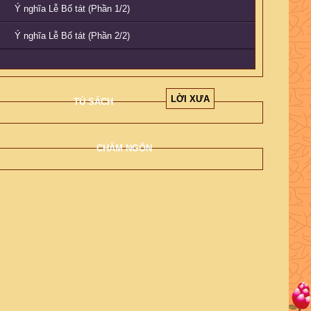
Ý nghĩa Lễ Bố tát (Phần 1/2)
Ý nghĩa Lễ Bố tát (Phần 2/2)
LỜI XƯA
TỦ SÁCH
CHÂM NGÔN