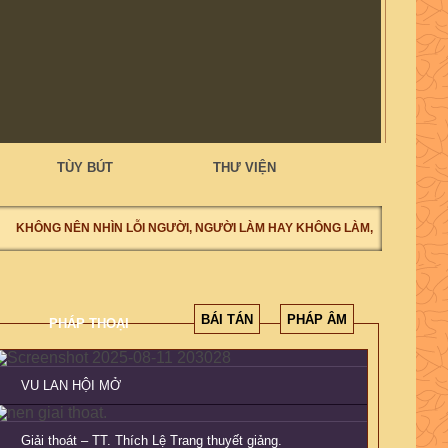
TÙY BÚT
THƯ VIỆN
KHÔNG NÊN NHÌN LỖI NGƯỜI, NGƯỜI LÀM HAY KHÔNG LÀM, NÊN NHÌN T
BÁI TÁN
PHÁP ÂM
PHÁP THOẠI
VU LAN HỘI MỞ
Giải thoát – TT. Thích Lệ Trang thuyết giảng.