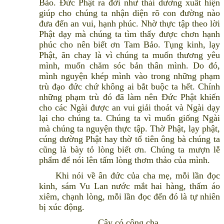
Bảo. Đức Phật ra đời như thái dương xuất hiện
giúp cho chúng ta nhận diện rõ con đường nào
đưa đến an vui, hạnh phúc. Nhờ thực tập theo lời
Phật dạy mà chúng ta tìm thấy được chơn hạnh
phúc cho nên biết ơn Tam Bảo. Tụng kinh, lạy
Phật, ăn chay là vì chúng ta muốn thương yêu
mình, muốn chăm sóc bản thân mình. Do đó,
mình nguyện khép mình vào trong những phạm
trù đạo đức chứ không ai bắt buộc ta hết. Chính
những phạm trù đó đã làm nên Đức Phật khiến
cho các Ngài được an vui giải thoát và Ngài dạy
lại cho chúng ta. Chúng ta vì muốn giống Ngài
mà chúng ta nguyện thực tập. Thờ Phật, lạy phật,
cúng dường Phật hay thờ tổ tiên ông bà chúng ta
cũng là bày tỏ lòng biết ơn. Chúng ta mượn lễ
phẩm để nói lên tấm lòng thơm thảo của mình.
Khi nói về ân đức của cha mẹ, mỗi lần đọc
kinh, sám Vu Lan nước mắt hai hàng, thấm áo
xiêm, chạnh lòng, mỗi lần đọc đến đó là tự nhiên
bị xúc động.
Cậy có công cha,