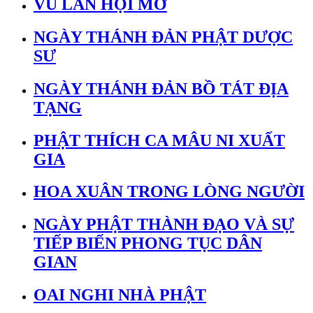
VU LAN HỘI MỞ
NGÀY THÁNH ĐẢN PHẬT DƯỢC
SƯ
NGÀY THÁNH ĐẢN BỒ TÁT ĐỊA
TẠNG
PHẬT THÍCH CA MÂU NI XUẤT
GIA
HOA XUÂN TRONG LÒNG NGƯỜI
NGÀY PHẬT THÀNH ĐẠO VÀ SỰ
TIẾP BIẾN PHONG TỤC DÂN
GIAN
OAI NGHI NHÀ PHẬT