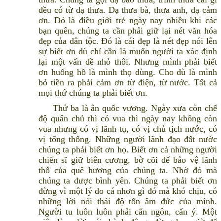
đều có từ dạ thưa. Dạ thưa bà, thưa anh, dạ cảm
ơn. Đó là điều giới trẻ ngày nay nhiều khi các
bạn quên, chúng ta cần phải giữ lại nét văn hóa
đẹp của dân tộc. Đó là cái đẹp là nét đẹp nói lên
sự biết ơn dù chỉ cần là muốn người ta xác định
lại một vấn đề nhỏ thôi. Nhưng mình phải biết
ơn huống hồ là mình thọ dùng. Cho dù là mình
bỏ tiền ra phải cảm ơn từ điện, từ nước. Tất cả
mọi thứ chúng ta phải biết ơn.
Thứ ba là ân quốc vương. Ngày xưa còn chế
độ quân chủ thì có vua thì ngày nay không còn
vua nhưng có vị lãnh tụ, có vị chủ tịch nước, có
vị tổng thống. Những người lãnh đạo đất nước
chúng ta phải biết ơn họ. Biết ơn cả những người
chiến sĩ giữ biên cương, bờ cõi để bảo vệ lãnh
thổ của quê hương của chúng ta. Nhờ đó mà
chúng ta được bình yên. Chúng ta phải biết ơn
đừng vì một lý do cá nhơn gì đó mà khó chịu, có
những lời nói thái độ tổn âm đức của mình.
Người tu luôn luôn phải cẩn ngôn, cẩn ý. Một