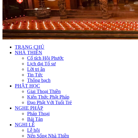
TRANG CHỦ
NHÀ THIỀN
Cổ tích Hội Phước
Lịch đại Tổ sư
Lời tri ân
Tin Tức
Thông bạch
PHẬT HỌC
Giai Thoại Thiền
Kiến Thức Phật Pháp
Đạo Phật Với Tuổi Trẻ
NGHE PHÁP
Pháp Thoại
Bái Tán
NGHI LỄ
Lễ hội
Nếp Sống Nhà Thiền