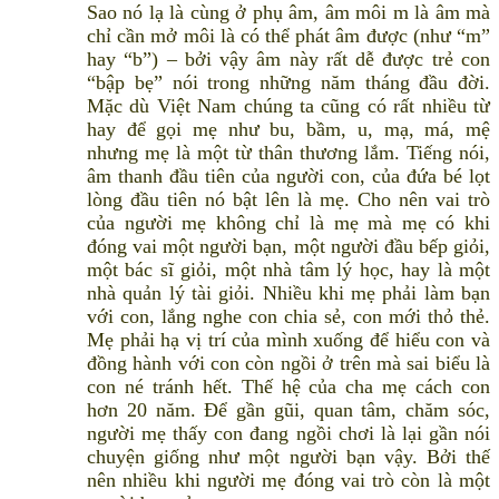
Sao nó lạ là cùng ở phụ âm, âm môi m là âm mà
chỉ cần mở môi là có thể phát âm được (như “m”
hay “b”) – bởi vậy âm này rất dễ được trẻ con
“bập bẹ” nói trong những năm tháng đầu đời.
Mặc dù Việt Nam chúng ta cũng có rất nhiều từ
hay để gọi mẹ như bu, bầm, u, mạ, má, mệ
nhưng mẹ là một từ thân thương lắm. Tiếng nói,
âm thanh đầu tiên của người con, của đứa bé lọt
lòng đầu tiên nó bật lên là mẹ. Cho nên vai trò
của người mẹ không chỉ là mẹ mà mẹ có khi
đóng vai một người bạn, một người đầu bếp giỏi,
một bác sĩ giỏi, một nhà tâm lý học, hay là một
nhà quản lý tài giỏi. Nhiều khi mẹ phải làm bạn
với con, lắng nghe con chia sẻ, con mới thỏ thẻ.
Mẹ phải hạ vị trí của mình xuống để hiểu con và
đồng hành với con còn ngồi ở trên mà sai biểu là
con né tránh hết. Thế hệ của cha mẹ cách con
hơn 20 năm. Để gần gũi, quan tâm, chăm sóc,
người mẹ thấy con đang ngồi chơi là lại gần nói
chuyện giống như một người bạn vậy. Bởi thế
nên nhiều khi người mẹ đóng vai trò còn là một