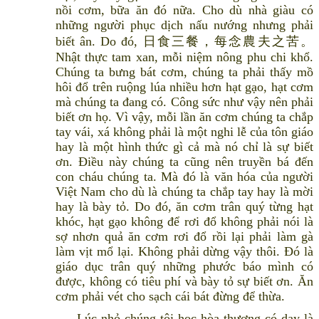
nồi cơm, bữa ăn đó nữa. Cho dù nhà giàu có
những người phục dịch nấu nướng nhưng phải
biết ân. Do đó, 日食三餐，每念農夫之苦。
Nhật thực tam xan, mỗi niệm nông phu chi khổ.
Chúng ta bưng bát cơm, chúng ta phải thấy mồ
hôi đổ trên ruộng lúa nhiều hơn hạt gạo, hạt cơm
mà chúng ta đang có. Công sức như vậy nên phải
biết ơn họ. Vì vậy, mỗi lần ăn cơm chúng ta chắp
tay vái, xá không phải là một nghi lễ của tôn giáo
hay là một hình thức gì cả mà nó chỉ là sự biết
ơn. Điều này chúng ta cũng nên truyền bá đến
con cháu chúng ta. Mà đó là văn hóa của người
Việt Nam cho dù là chúng ta chắp tay hay là mời
hay là bày tỏ. Do đó, ăn cơm trân quý từng hạt
khóc, hạt gạo không để rơi đổ không phải nói là
sợ nhơn quả ăn cơm rơi đổ rồi lại phải làm gà
làm vịt mổ lại. Không phải dừng vậy thôi. Đó là
giáo dục trân quý những phước báo mình có
được, không có tiêu phí và bày tỏ sự biết ơn. Ăn
cơm phải vét cho sạch cái bát đừng để thừa.
Lúc nhỏ chúng tôi học hòa thượng có dạy là