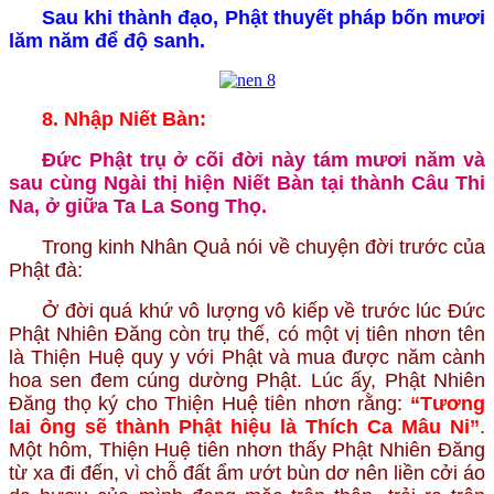
Sau khi thành đạo, Phật thuyết pháp bốn mươi
lăm năm để độ sanh.
8. Nhập Niết Bàn:
Đức Phật trụ ở cõi đời này tám mươi năm và
sau cùng Ngài thị hiện Niết Bàn tại thành Câu Thi
Na, ở giữa Ta La Song Thọ.
Trong kinh Nhân Quả nói về chuyện đời trước của
Phật đà:
Ở đời quá khứ vô lượng vô kiếp về trước lúc Đức
Phật Nhiên Đăng còn trụ thế, có một vị tiên nhơn tên
là Thiện Huệ quy y với Phật và mua được năm cành
hoa sen đem cúng dường Phật. Lúc ấy, Phật Nhiên
Đăng thọ ký cho Thiện Huệ tiên nhơn rằng:
“Tương
lai ông sẽ thành Phật hiệu là Thích Ca Mâu Ni”
.
Một hôm, Thiện Huệ tiên nhơn thấy Phật Nhiên Đăng
từ xa đi đến, vì chỗ đất ẩm ướt bùn dơ nên liền cởi áo