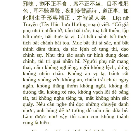
邪味，割不正不食，席不正不坐。目不視邪
色，耳不聽淫聲，夜則令瞽誦詩，道正事。如
此則生子形容端正，才智過人矣。Liệt nữ
Truyện (Tây Hán Lưu Hướng soạn) viết: “Cổ giả
phụ nhơn nhẫm tử, tẩm bất trắc, toạ bất thiên, lập
bất dược, bất thực tà vị. Cát bất chánh bất thực,
tịch bất chánh bất toạ. Mục bất thị tà sắc, nhĩ bất
thính dâm thinh, dạ tắc lệnh cổ tụng thi, đạo
chính sự. Như thử tắc sanh tử hình dung đoan
chính, tài trí quá nhân hĩ. Người phụ nữ mang
thai, nằm không nghiêng, ngồi không lệch, đứng
không nhón chân. Không ăn vị lạ, bánh cắt
không vuông vức không ăn, chiếu trải chưa ngay
ngắn, không thẳng thớm không ngồi, không đi
đường tắt, không xé rào, không vạch lối để băng
tắt, tai không nghe tiếng tà, mắt không nhìn sắc
quấy. Nếu cần nghe thì đọc những chuyện danh
nhơn, anh hùng để tư tưởng đó uốn nắn đứa bé.
Làm được như vậy thì sanh con không thánh
cũng là hiền.