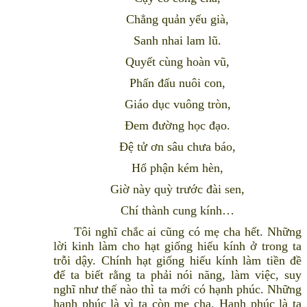
Chẳng quản yếu già,
Sanh nhai lam lũ.
Quyết cùng hoàn vũ,
Phấn đấu nuôi con,
Giáo dục vuông tròn,
Ðem đường học đạo.
Ðệ tử ơn sâu chưa báo,
Hổ phận kém hèn,
Giờ này quỳ trước đài sen,
Chí thành cung kính…
Tôi nghĩ chắc ai cũng có mẹ cha hết. Những
lời kinh làm cho hạt giống hiếu kính ở trong ta
trỗi dậy. Chính hạt giống hiếu kính làm tiền đề
để ta biết rằng ta phải nói năng, làm việc, suy
nghĩ như thế nào thì ta mới có hạnh phúc. Những
hạnh phúc là vì ta còn mẹ cha. Hạnh phúc là ta