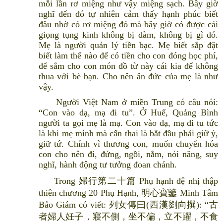
mỗi lần rơ miệng như vậy miệng sạch. Bây giờ
nghĩ đến đó tự nhiên cảm thấy hạnh phúc biết
đâu nhờ có rơ miệng đó mà bây giờ có được cái
giọng tụng kinh không bị đàm, không bị gì đó.
Mẹ là người quản lý tiền bạc. Mẹ biết sắp đặt
biết làm thế nào để có tiền cho con đóng học phí,
để sắm cho con món đồ từ này cái kia để không
thua với bè bạn. Cho nên ân đức của mẹ là như
vậy.
Người Việt Nam ở miền Trung có câu nói:
“Con vào dạ, mạ đi tu”. Ở Huế, Quảng Bình
người ta gọi mẹ là mạ. Con vào dạ, mạ đi tu tức
là khi mẹ mình mà cấn thai là bắt đầu phải giữ ý,
giữ tứ. Chính vì thương con, muốn chuyển hóa
con cho nên đi, đứng, ngồi, nằm, nói năng, suy
nghĩ, hành động tư tưởng đoan chánh.
Trong 婦行第二十篇 Phụ hạnh đệ nhị thập
thiên chương 20 Phụ Hạnh, 明心寶鑒 Minh Tâm
Bảo Giám có viết: 列女傳曰(西漢劉向撰): “古
者婦人妊子，寢不側，坐不偏，立不躍，不食