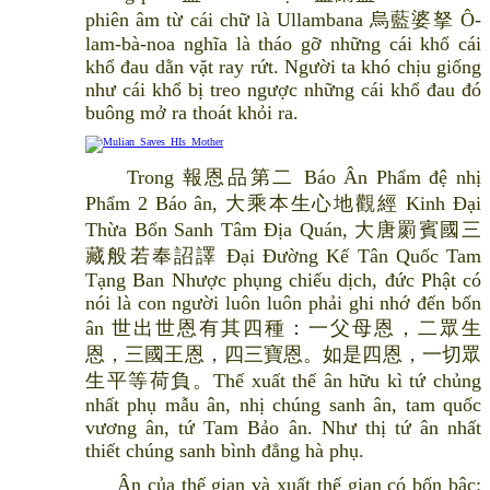
phiên âm từ cái chữ là Ullambana 烏藍婆拏 Ô-
lam-bà-noa nghĩa là tháo gỡ những cái khổ cái
khổ đau dằn vặt ray rứt. Người ta khó chịu giống
như cái khổ bị treo ngược những cái khổ đau đó
buông mở ra thoát khỏi ra.
Trong 報恩品第二 Báo Ân Phẩm đệ nhị
Phẩm 2 Báo ân, 大乘本生心地觀經 Kinh Đại
Thừa Bổn Sanh Tâm Địa Quán, 大唐罽賓國三
藏般若奉詔譯 Đại Đường Kế Tân Quốc Tam
Tạng Ban Nhược phụng chiếu dịch, đức Phật có
nói là con người luôn luôn phải ghi nhớ đến bốn
ân 世出世恩有其四種：一父母恩，二眾生
恩，三國王恩，四三寶恩。如是四恩，一切眾
生平等荷負。Thế xuất thế ân hữu kì tứ chủng
nhất phụ mẫu ân, nhị chúng sanh ân, tam quốc
vương ân, tứ Tam Bảo ân. Như thị tứ ân nhất
thiết chúng sanh bình đẳng hà phụ.
Ân của thế gian và xuất thế gian có bốn bậc: