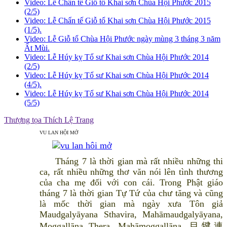
Video: Lễ Chẩn tế Giỗ tổ Khai sơn Chùa Hội Phước 2015
(2/5)
Video: Lễ Chẩn tế Giỗ tổ Khai sơn Chùa Hội Phước 2015
(1/5).
Video: Lễ Giỗ tổ Chùa Hội Phước ngày mùng 3 tháng 3 năm
Ất Mùi.
Video: Lễ Húy kỵ Tổ sư Khai sơn Chùa Hội Phước 2014
(2/5)
Video: Lễ Húy kỵ Tổ sư Khai sơn Chùa Hội Phước 2014
(4/5).
Video: Lễ Húy kỵ Tổ sư Khai sơn Chùa Hội Phước 2014
(5/5)
Thượng tọa Thích Lệ Trang
VU LAN HỘI MỞ
Tháng 7 là thời gian mà rất nhiều những thi
ca, rất nhiều những thơ văn nói lên tình thương
của cha mẹ đối với con cái. Trong Phật giáo
tháng 7 là thời gian Tự Tứ của chư tăng và cũng
là mốc thời gian mà ngày xưa Tôn giả
Maudgalyāyana Sthavira, Mahāmaudgalyāyana,
Moggallāna Thera, Mahāmoggallāna, 目犍連