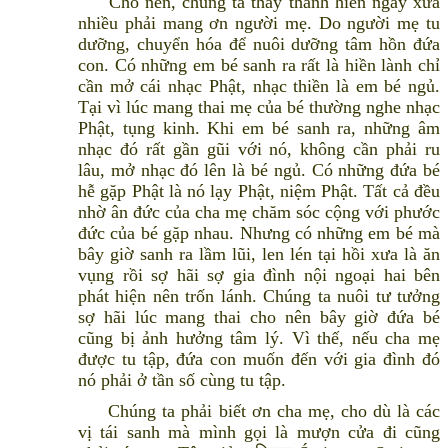
Cho nên, chúng ta thấy thánh hiền ngày xưa
nhiều phải mang ơn người mẹ. Do người mẹ tu
dưỡng, chuyển hóa để nuôi dưỡng tâm hồn đứa
con. Có những em bé sanh ra rất là hiền lành chỉ
cần mở cái nhạc Phật, nhạc thiền là em bé ngủ.
Tại vì lúc mang thai mẹ của bé thường nghe nhạc
Phật, tụng kinh. Khi em bé sanh ra, những âm
nhạc đó rất gần gũi với nó, không cần phải ru
lâu, mở nhạc đó lên là bé ngủ. Có những đứa bé
hễ gặp Phật là nó lạy Phật, niệm Phật. Tất cả đều
nhờ ân đức của cha mẹ chăm sóc cộng với phước
đức của bé gặp nhau. Nhưng có những em bé mà
bây giờ sanh ra lầm lũi, len lén tại hồi xưa là ăn
vụng rồi sợ hãi sợ gia đình nội ngoại hai bên
phát hiện nên trốn lánh. Chúng ta nuôi tư tưởng
sợ hãi lúc mang thai cho nên bây giờ đứa bé
cũng bị ảnh hưởng tâm lý. Vì thế, nếu cha mẹ
được tu tập, đứa con muốn đến với gia đình đó
nó phải ở tần số cùng tu tập.
Chúng ta phải biết ơn cha mẹ, cho dù là các
vị tái sanh mà mình gọi là mượn cửa đi cũng