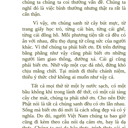
chúng ta chúng ta coi thường vấn đề. Chúng ta
nghĩ đó là việc bình thường nhưng thật ra rất là
cẩn thận.
Vì vậy, ơn chúng sanh từ cây bút mực, từ
trang giấy học trò, từng cái bàn, từng cái ghế,
từng cái đồng hồ. Mỗi phương tiện tất cả đều có
ân với nhau, đều thọ dụng từ công sức của người
khác. Vì thế chúng ta phải biết ơn. Đi trên đường
bằng phẳng như vậy cũng phải biết ơn những
người làm giao thông, đường xá. Cái gì cũng
phải biết ơn. Nhỡ vấp một cục đá nhỏ, đừng khó
chịu mắng chửi. Tại mình đi thiếu chánh niệm,
thiếu ý thức chứ không ai muốn như vậy cả.
Tất cả mọi thứ từ một ly nước sạch, có một
bầu không khí trong lành để thở, có một cái tàng
cây che mát, chúng ta phải nhớ ơn. Cho nên Đức
Phật nói là tất cả chúng sanh đều có ơn lẫn nhau.
Sống mà biết ơn đó mới là cách sống đẹp và có ý
nghĩa. Do đó, người Việt Nam chúng ta bao giờ
cũng đi kèm theo câu nói dạ cảm ơn, hay là dạ
thưa. Chúng ta gọi dạ bảo thưa, trình thưa cái gì