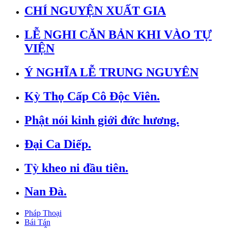
CHÍ NGUYỆN XUẤT GIA
LỄ NGHI CĂN BẢN KHI VÀO TỰ
VIỆN
Ý NGHĨA LỄ TRUNG NGUYÊN
Kỳ Thọ Cấp Cô Độc Viên.
Phật nói kinh giới đức hương.
Đại Ca Diếp.
Tỳ kheo ni đầu tiên.
Nan Đà.
Pháp Thoại
Bái Tán