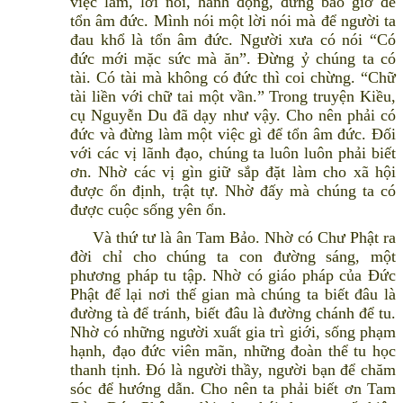
việc làm, lời nói, hành động, đừng bao giờ để
tổn âm đức. Mình nói một lời nói mà để người ta
đau khổ là tổn âm đức. Người xưa có nói “Có
đức mới mặc sức mà ăn”. Đừng ỷ chúng ta có
tài. Có tài mà không có đức thì coi chừng. “Chữ
tài liền với chữ tai một vần.” Trong truyện Kiều,
cụ Nguyễn Du đã dạy như vậy. Cho nên phải có
đức và đừng làm một việc gì để tổn âm đức. Đối
với các vị lãnh đạo, chúng ta luôn luôn phải biết
ơn. Nhờ các vị gìn giữ sắp đặt làm cho xã hội
được ổn định, trật tự. Nhờ đấy mà chúng ta có
được cuộc sống yên ổn.
Và thứ tư là ân Tam Bảo. Nhờ có Chư Phật ra
đời chỉ cho chúng ta con đường sáng, một
phương pháp tu tập. Nhờ có giáo pháp của Đức
Phật để lại nơi thế gian mà chúng ta biết đâu là
đường tà để tránh, biết đâu là đường chánh để tu.
Nhờ có những người xuất gia trì giới, sống phạm
hạnh, đạo đức viên mãn, những đoàn thể tu học
thanh tịnh. Đó là người thầy, người bạn để chăm
sóc để hướng dẫn. Cho nên ta phải biết ơn Tam