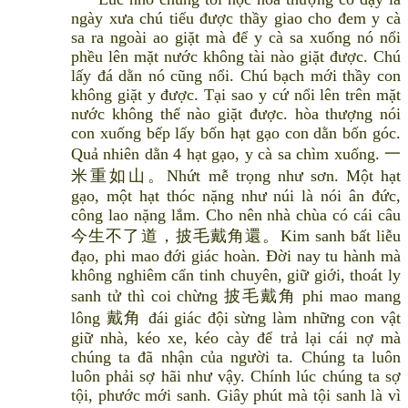
ngày xưa chú tiểu được thầy giao cho đem y cà
sa ra ngoài ao giặt mà để y cà sa xuống nó nổi
phều lên mặt nước không tài nào giặt được. Chú
lấy đá dằn nó cũng nổi. Chú bạch mới thầy con
không giặt y được. Tại sao y cứ nổi lên trên mặt
nước không thể nào giặt được. hòa thượng nói
con xuống bếp lấy bốn hạt gạo con dằn bốn góc.
Quả nhiên dằn 4 hạt gạo, y cà sa chìm xuống. 一
米重如山。Nhứt mễ trọng như sơn. Một hạt
gạo, một hạt thóc nặng như núi là nói ân đức,
công lao nặng lắm. Cho nên nhà chùa có cái câu
今生不了道，披毛戴角還。Kim sanh bất liễu
đạo, phi mao đới giác hoàn. Đời nay tu hành mà
không nghiêm cẩn tinh chuyên, giữ giới, thoát ly
sanh tử thì coi chừng 披毛戴角 phi mao mang
lông 戴角 đái giác đội sừng làm những con vật
giữ nhà, kéo xe, kéo cày để trả lại cái nợ mà
chúng ta đã nhận của người ta. Chúng ta luôn
luôn phải sợ hãi như vậy. Chính lúc chúng ta sợ
tội, phước mới sanh. Giây phút mà tội sanh là vì