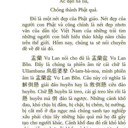
Ác đạo xa lìa,
Chóng thành Phật quả.
Đó là một nét đẹp của Phật giáo. Nét đẹp của
người con Phật và cũng chính là nét đẹp nhơn
văn của dân tộc Việt Nam của những trái tim
những người con biết hiếu thảo khắp năm châu
trên thế giới. Hôm nay, chúng ta sẽ nói chuyên
đề về đề tài đó.
盂蘭 Vu Lan nói cho đủ là 盂蘭盆 Vu Lan
Bồn. Đấy là chúng ta phiên âm từ cái chữ là
Ullambana 烏藍婆拏 Ô-lam-bà-noa, mình phiên
âm là 盂蘭盆 Vu Lan Bồn. Câu này có nghĩa là
解倒懸 giải đảo huyền hay là 救倒懸 cứu đảo
huyền. Chữ 懸 huyền là treo, cái gì treo lên rồi là
懸 huyền mà 倒 đảo là ngược. Những cảnh khổ
đau, khó chịu bị đâm, bị chặt, bị chém, bị nướng,
bị cắt mổ ở địa ngục mà chúng sanh tạo nghiệp
xấu phải chịu lấy những hậu quả mà họ đã gây
tạo cho người khác. Cảnh khổ đau đó rất khó khó