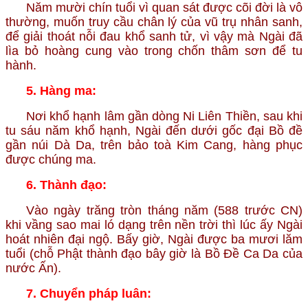
Năm mười chín tuổi vì quan sát được cõi đời là vô
thường, muốn truy cầu chân lý của vũ trụ nhân sanh,
để giải thoát nỗi đau khổ sanh tử, vì vậy mà Ngài đã
lìa bỏ hoàng cung vào trong chốn thâm sơn để tu
hành.
5. Hàng ma:
Nơi khổ hạnh lâm gần dòng Ni Liên Thiền, sau khi
tu sáu năm khổ hạnh, Ngài đến dưới gốc đại Bồ đề
gần núi Dà Da, trên bảo toà Kim Cang, hàng phục
được chúng ma.
6. Thành đạo:
Vào ngày trăng tròn tháng năm (588 trước CN)
khi vầng sao mai ló dạng trên nền trời thì lúc ấy Ngài
hoát nhiên đại ngộ. Bấy giờ, Ngài được ba mươi lăm
tuổi (chỗ Phật thành đạo bây giờ là Bồ Đề Ca Da của
nước Ấn).
7. Chuyển pháp luân: