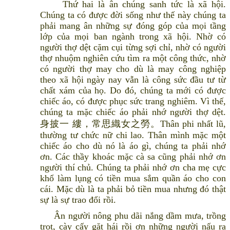
Thứ hai là ân chúng sanh tức là xã hội.
Chúng ta có được đời sống như thế này chúng ta
phải mang ân những sự đóng góp của mọi tầng
lớp của mọi ban ngành trong xã hội. Nhờ có
người thợ dệt cặm cụi từng sợi chỉ, nhờ có người
thợ nhuộm nghiên cứu tìm ra một công thức, nhờ
có người thợ may cho dù là may công nghiệp
theo xã hội ngày nay vẫn là công sức đầu tư từ
chất xám của họ. Do đó, chúng ta mới có được
chiếc áo, có được phục sức trang nghiêm. Vì thế,
chúng ta mặc chiếc áo phải nhớ người thợ dệt.
身披一 縷，常思織女之勞。Thân phi nhất lũ,
thường tư chức nữ chi lao. Thân mình mặc một
chiếc áo cho dù nó là áo gì, chúng ta phải nhớ
ơn. Các thầy khoác mặc cà sa cũng phải nhớ ơn
người thí chủ. Chúng ta phải nhớ ơn cha mẹ cực
khổ làm lụng có tiền mua sắm quần áo cho con
cái. Mặc dù là ta phải bỏ tiền mua nhưng đó thật
sự là sự trao đổi rồi.
Ân người nông phu dãi nắng dầm mưa, trồng
trọt, cày cấy gặt hái rồi ơn những người nấu ra