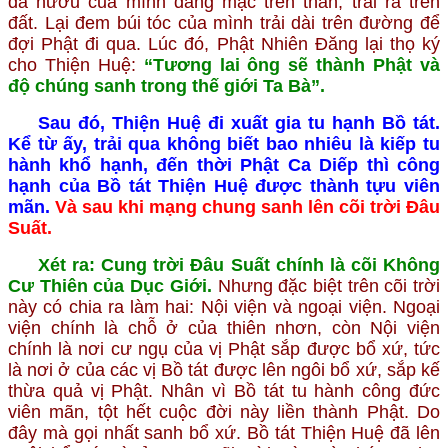
da hươu của mình đang mặc trên thân, trải ra trên
đất. Lại đem búi tóc của mình trải dài trên đường để
đợi Phật đi qua. Lúc đó, Phật Nhiên Đăng lại thọ ký
cho Thiện Huệ:
“Tương lai ông sẽ thành Phật và
độ chúng sanh trong thế giới Ta Bà”.
Sau đó, Thiện Huệ đi xuất gia tu hạnh Bồ tát.
Kể từ ấy, trải qua không biết bao nhiêu là kiếp tu
hành khổ hạnh, đến thời Phật Ca Diếp thì công
hạnh của Bồ tát Thiện Huệ được thành tựu viên
mãn.
Và sau khi mạng chung sanh lên cõi trời Đâu
Suất.
Xét ra: Cung trời Đâu Suất chính là cõi Không
Cư Thiên của Dục Giới.
Nhưng đặc biệt trên cõi trời
này có chia ra làm hai: Nội viện và ngoại viện. Ngoại
viện chính là chỗ ở của thiên nhơn, còn Nội viện
chính là nơi cư ngụ của vị Phật sắp được bổ xứ, tức
là nơi ở của các vị Bồ tát được lên ngôi bổ xứ, sắp kế
thừa quả vị Phật. Nhân vì Bồ tát tu hành công đức
viên mãn, tột hết cuộc đời này liền thành Phật. Do
đây mà gọi nhất sanh bổ xứ. Bồ tát Thiện Huệ đã lên