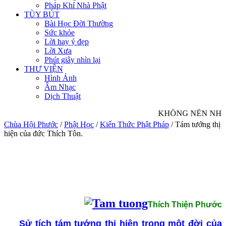
Pháp Khí Nhà Phật
TÙY BÚT
Bài Học Đời Thường
Sức khỏe
Lời hay ý đẹp
Lời Xưa
Phút giây nhìn lại
THƯ VIỆN
Hình Ảnh
Âm Nhạc
Dịch Thuật
KHÔNG NÊN NHÌN 
Chùa Hội Phước
/
Phật Học
/
Kiến Thức Phật Pháp
/
Tám tướng thị
hiện của đức Thích Tôn.
Thích Thiện Phước
Sử tích tám tướng thị hiện trong một đời của