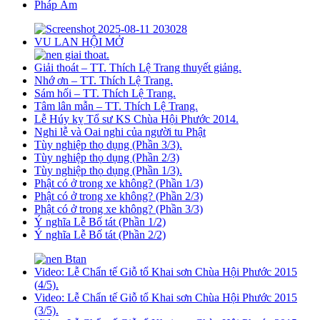
Pháp Âm
VU LAN HỘI MỞ
Giải thoát – TT. Thích Lệ Trang thuyết giảng.
Nhớ ơn – TT. Thích Lệ Trang.
Sám hối – TT. Thích Lệ Trang.
Tâm lân mẫn – TT. Thích Lệ Trang.
Lễ Húy kỵ Tổ sư KS Chùa Hội Phước 2014.
Nghi lễ và Oai nghi của người tu Phật
Tùy nghiệp thọ dụng (Phần 3/3).
Tùy nghiệp thọ dụng (Phần 2/3)
Tùy nghiệp thọ dụng (Phần 1/3).
Phật có ở trong xe không? (Phần 1/3)
Phật có ở trong xe không? (Phần 2/3)
Phật có ở trong xe không? (Phần 3/3)
Ý nghĩa Lễ Bố tát (Phần 1/2)
Ý nghĩa Lễ Bố tát (Phần 2/2)
Video: Lễ Chẩn tế Giỗ tổ Khai sơn Chùa Hội Phước 2015
(4/5).
Video: Lễ Chẩn tế Giỗ tổ Khai sơn Chùa Hội Phước 2015
(3/5).