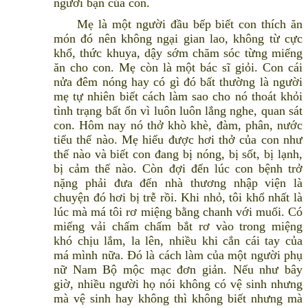
người bạn của con.
Mẹ là một người đầu bếp biết con thích ăn
món đó nên không ngại gian lao, không từ cực
khổ, thức khuya, dậy sớm chăm sóc từng miếng
ăn cho con. Mẹ còn là một bác sĩ giỏi. Con cái
nửa đêm nóng hay có gì đó bất thường là người
mẹ tự nhiên biết cách làm sao cho nó thoát khỏi
tình trạng bất ổn vì luôn luôn lắng nghe, quan sát
con. Hôm nay nó thở khò khè, đàm, phân, nước
tiểu thế nào. Mẹ hiểu được hơi thở của con như
thế nào và biết con đang bị nóng, bị sốt, bị lạnh,
bị cảm thế nào. Còn đợi đến lúc con bệnh trở
nặng phải đưa đến nhà thương nhập viện là
chuyện đó hơi bị trễ rồi. Khi nhỏ, tôi khổ nhất là
lúc mà má tôi rơ miệng bằng chanh với muối. Có
miếng vải chấm chấm bắt rơ vào trong miệng
khó chịu lắm, la lên, nhiều khi cắn cái tay của
má mình nữa. Đó là cách làm của một người phụ
nữ Nam Bộ mộc mạc đơn giản. Nếu như bây
giờ, nhiều người họ nói không có vệ sinh nhưng
mà vệ sinh hay không thì không biết nhưng mà