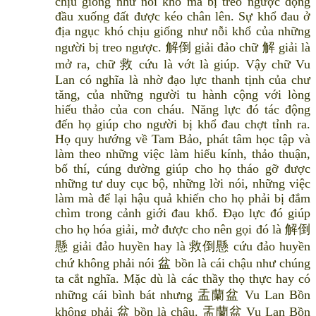
chịu giống như nỗi khổ mà bị treo ngược dọng
đầu xuống đất được kéo chân lên. Sự khổ đau ở
địa ngục khó chịu giống như nỗi khổ của những
người bị treo ngược. 解倒 giải đảo chữ 解 giải là
mở ra, chữ 救 cứu là vớt là giúp. Vậy chữ Vu
Lan có nghĩa là nhờ đạo lực thanh tịnh của chư
tăng, của những người tu hành cộng với lòng
hiếu thảo của con cháu. Năng lực đó tác động
đến họ giúp cho người bị khổ đau chợt tỉnh ra.
Họ quy hướng về Tam Bảo, phát tâm học tập và
làm theo những việc làm hiếu kính, thảo thuận,
bố thí, cúng dường giúp cho họ tháo gỡ được
những tư duy cục bộ, những lời nói, những việc
làm mà để lại hậu quả khiến cho họ phải bị đắm
chìm trong cảnh giới đau khổ. Đạo lực đó giúp
cho họ hóa giải, mở được cho nên gọi đó là 解倒
懸 giải đảo huyền hay là 救倒懸 cứu đảo huyền
chứ không phải nói 盆 bồn là cái chậu như chúng
ta cắt nghĩa. Mặc dù là các thầy thọ thực hay có
những cái bình bát nhưng 盂蘭盆 Vu Lan Bồn
không phải 盆 bồn là chậu. 盂蘭盆 Vu Lan Bồn