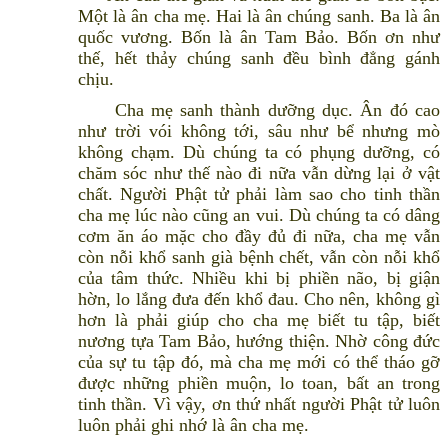
Một là ân cha mẹ. Hai là ân chúng sanh. Ba là ân
quốc vương. Bốn là ân Tam Bảo. Bốn ơn như
thế, hết thảy chúng sanh đều bình đẳng gánh
chịu.
Cha mẹ sanh thành dưỡng dục. Ân đó cao
như trời vói không tới, sâu như bể nhưng mò
không chạm. Dù chúng ta có phụng dưỡng, có
chăm sóc như thế nào đi nữa vẫn dừng lại ở vật
chất. Người Phật tử phải làm sao cho tinh thần
cha mẹ lúc nào cũng an vui. Dù chúng ta có dâng
cơm ăn áo mặc cho đầy đủ đi nữa, cha mẹ vẫn
còn nỗi khổ sanh già bệnh chết, vẫn còn nỗi khổ
của tâm thức. Nhiều khi bị phiền não, bị giận
hờn, lo lắng đưa đến khổ đau. Cho nên, không gì
hơn là phải giúp cho cha mẹ biết tu tập, biết
nương tựa Tam Bảo, hướng thiện. Nhờ công đức
của sự tu tập đó, mà cha mẹ mới có thể tháo gỡ
được những phiền muộn, lo toan, bất an trong
tinh thần. Vì vậy, ơn thứ nhất người Phật tử luôn
luôn phải ghi nhớ là ân cha mẹ.