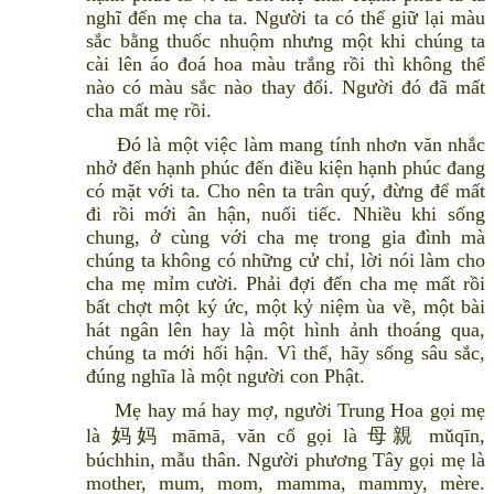
nghĩ đến mẹ cha ta. Người ta có thể giữ lại màu
sắc bằng thuốc nhuộm nhưng một khi chúng ta
cài lên áo đoá hoa màu trắng rồi thì không thể
nào có màu sắc nào thay đổi. Người đó đã mất
cha mất mẹ rồi.
Đó là một việc làm mang tính nhơn văn nhắc
nhở đến hạnh phúc đến điều kiện hạnh phúc đang
có mặt với ta. Cho nên ta trân quý, đừng để mất
đi rồi mới ân hận, nuối tiếc. Nhiều khi sống
chung, ở cùng với cha mẹ trong gia đình mà
chúng ta không có những cử chỉ, lời nói làm cho
cha mẹ mỉm cười. Phải đợi đến cha mẹ mất rồi
bất chợt một ký ức, một kỷ niệm ùa về, một bài
hát ngân lên hay là một hình ảnh thoáng qua,
chúng ta mới hối hận. Vì thế, hãy sống sâu sắc,
đúng nghĩa là một người con Phật.
Mẹ hay má hay mợ, người Trung Hoa gọi mẹ
là 妈妈 māmā, văn cổ gọi là 母親 mǔqīn,
búchhin, mẫu thân. Người phương Tây gọi mẹ là
mother, mum, mom, mamma, mammy, mère.