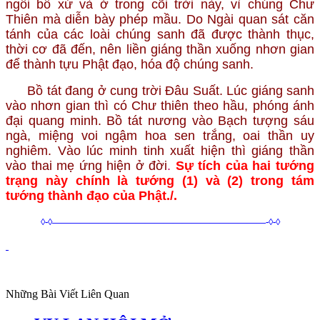
ngôi bổ xứ và ở trong cõi trời này, vì chúng Chư
Thiên mà diễn bày phép mầu. Do Ngài quan sát căn
tánh của các loài chúng sanh đã được thành thục,
thời cơ đã đến, nên liền giáng thần xuống nhơn gian
để thành tựu Phật đạo, hóa độ chúng sanh.
Bồ tát đang ở cung trời Đâu Suất. Lúc giáng sanh
vào nhơn gian thì có Chư thiên theo hầu, phóng ánh
đại quang minh. Bồ tát nương vào Bạch tượng sáu
ngà, miệng voi ngậm hoa sen trắng, oai thần uy
nghiêm. Vào lúc minh tinh xuất hiện thì giáng thần
vào thai mẹ ứng hiện ở đời
.
Sự tích của hai tướng
trạng này chính là tướng (1) và (2) trong tám
tướng thành đạo của Phật./.
◊-◊———————————————————————-◊-◊
Những Bài Viết Liên Quan