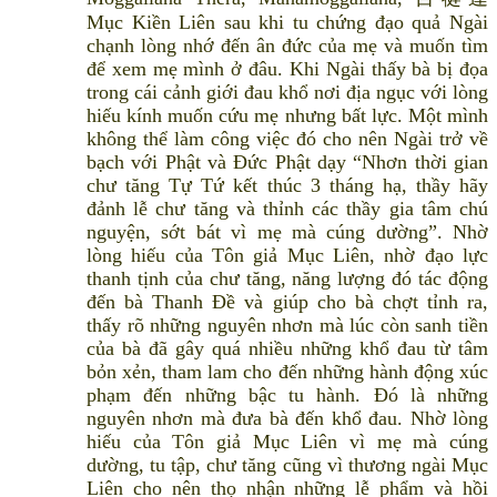
Mục Kiền Liên sau khi tu chứng đạo quả Ngài
chạnh lòng nhớ đến ân đức của mẹ và muốn tìm
để xem mẹ mình ở đâu. Khi Ngài thấy bà bị đọa
trong cái cảnh giới đau khổ nơi địa ngục với lòng
hiếu kính muốn cứu mẹ nhưng bất lực. Một mình
không thể làm công việc đó cho nên Ngài trở về
bạch với Phật và Đức Phật dạy “Nhơn thời gian
chư tăng Tự Tứ kết thúc 3 tháng hạ, thầy hãy
đảnh lễ chư tăng và thỉnh các thầy gia tâm chú
nguyện, sớt bát vì mẹ mà cúng dường”. Nhờ
lòng hiếu của Tôn giả Mục Liên, nhờ đạo lực
thanh tịnh của chư tăng, năng lượng đó tác động
đến bà Thanh Đề và giúp cho bà chợt tỉnh ra,
thấy rõ những nguyên nhơn mà lúc còn sanh tiền
của bà đã gây quá nhiều những khổ đau từ tâm
bỏn xẻn, tham lam cho đến những hành động xúc
phạm đến những bậc tu hành. Đó là những
nguyên nhơn mà đưa bà đến khổ đau. Nhờ lòng
hiếu của Tôn giả Mục Liên vì mẹ mà cúng
dường, tu tập, chư tăng cũng vì thương ngài Mục
Liên cho nên thọ nhận những lễ phẩm và hồi