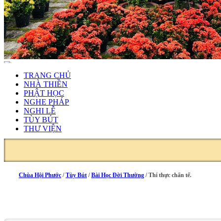
TRANG CHỦ
NHÀ THIỀN
PHẬT HỌC
NGHE PHÁP
NGHI LỄ
TÙY BÚT
THƯ VIỆN
Chùa Hội Phước
/
Tùy Bút
/
Bài Học Đời Thường
/
Thí thực chẩn tế.