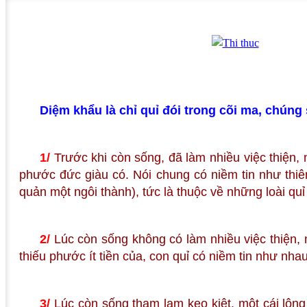
Diệm khẩu là chỉ quỉ đói trong cõi ma, chúng 
1/
Trước khi còn sống, đã làm nhiều việc thiện,
phước đức giàu có. Nói chung có niềm tin như thiê
quản một ngôi thành), tức là thuộc về những loài quỉ
2/
Lúc còn sống không có làm nhiều việc thiện, n
thiếu phước ít tiền của, con quỉ có niềm tin như nhau,
3/
Lúc còn sống tham lam keo kiệt, một cái lông 