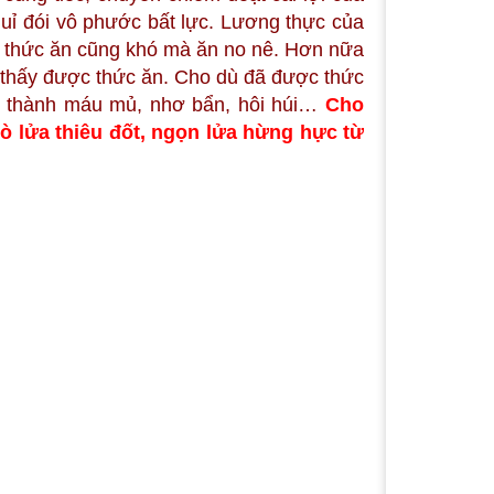
 quỉ đói vô phước bất lực. Lương thực của
 có thức ăn cũng khó mà ăn no nê. Hơn nữa
ìn thấy được thức ăn. Cho dù đã được thức
ến thành máu mủ, nhơ bẩn, hôi húi…
Cho
lò lửa thiêu đốt, ngọn lửa hừng hực từ