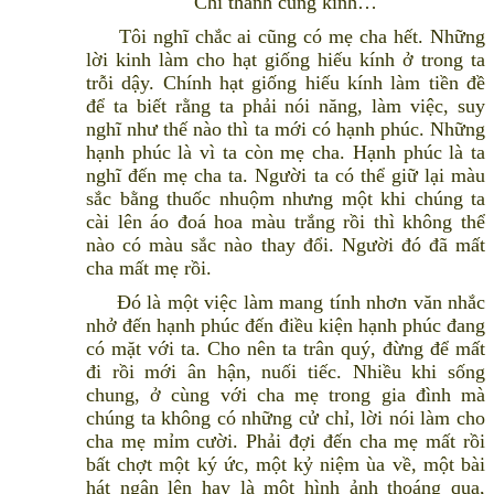
Chí thành cung kính…
Tôi nghĩ chắc ai cũng có mẹ cha hết. Những
lời kinh làm cho hạt giống hiếu kính ở trong ta
trỗi dậy. Chính hạt giống hiếu kính làm tiền đề
để ta biết rằng ta phải nói năng, làm việc, suy
nghĩ như thế nào thì ta mới có hạnh phúc. Những
hạnh phúc là vì ta còn mẹ cha. Hạnh phúc là ta
nghĩ đến mẹ cha ta. Người ta có thể giữ lại màu
sắc bằng thuốc nhuộm nhưng một khi chúng ta
cài lên áo đoá hoa màu trắng rồi thì không thể
nào có màu sắc nào thay đổi. Người đó đã mất
cha mất mẹ rồi.
Đó là một việc làm mang tính nhơn văn nhắc
nhở đến hạnh phúc đến điều kiện hạnh phúc đang
có mặt với ta. Cho nên ta trân quý, đừng để mất
đi rồi mới ân hận, nuối tiếc. Nhiều khi sống
chung, ở cùng với cha mẹ trong gia đình mà
chúng ta không có những cử chỉ, lời nói làm cho
cha mẹ mỉm cười. Phải đợi đến cha mẹ mất rồi
bất chợt một ký ức, một kỷ niệm ùa về, một bài
hát ngân lên hay là một hình ảnh thoáng qua,