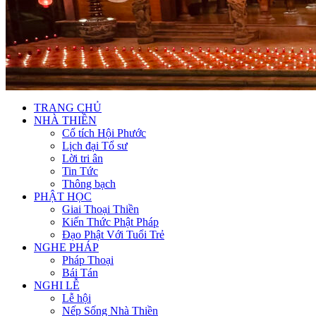
TRANG CHỦ
NHÀ THIỀN
Cổ tích Hội Phước
Lịch đại Tổ sư
Lời tri ân
Tin Tức
Thông bạch
PHẬT HỌC
Giai Thoại Thiền
Kiến Thức Phật Pháp
Đạo Phật Với Tuổi Trẻ
NGHE PHÁP
Pháp Thoại
Bái Tán
NGHI LỄ
Lễ hội
Nếp Sống Nhà Thiền