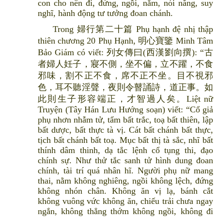
con cho nên đi, đứng, ngồi, nằm, nói năng, suy
nghĩ, hành động tư tưởng đoan chánh.
Trong 婦行第二十篇 Phụ hạnh đệ nhị thập
thiên chương 20 Phụ Hạnh, 明心寶鑒 Minh Tâm
Bảo Giám có viết: 列女傳曰(西漢劉向撰): “古
者婦人妊子，寢不側，坐不偏，立不躍，不食
邪味，割不正不食，席不正不坐。目不視邪
色，耳不聽淫聲，夜則令瞽誦詩，道正事。如
此則生子形容端正，才智過人矣。Liệt nữ
Truyện (Tây Hán Lưu Hướng soạn) viết: “Cổ giả
phụ nhơn nhẫm tử, tẩm bất trắc, toạ bất thiên, lập
bất dược, bất thực tà vị. Cát bất chánh bất thực,
tịch bất chánh bất toạ. Mục bất thị tà sắc, nhĩ bất
thính dâm thinh, dạ tắc lệnh cổ tụng thi, đạo
chính sự. Như thử tắc sanh tử hình dung đoan
chính, tài trí quá nhân hĩ. Người phụ nữ mang
thai, nằm không nghiêng, ngồi không lệch, đứng
không nhón chân. Không ăn vị lạ, bánh cắt
không vuông vức không ăn, chiếu trải chưa ngay
ngắn, không thẳng thớm không ngồi, không đi