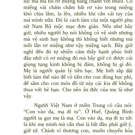
lúc mà má tôi rơ miệng bằng chanh với muối. Có
miếng vải chấm chấm bắt rơ vào trong miệng
khó chịu lắm, la lên, nhiều khi cắn cái tay của
má mình nữa. Đó là cách làm của một người phụ
nữ Nam Bộ mộc mạc đơn giản. Nếu như bây
giờ, nhiều người họ nói không có vệ sinh nhưng
mà vệ sinh hay không thì không biết nhưng mà
mỗi lần rơ miệng như vậy miệng sạch. Bây giờ
nghĩ đến đó tự nhiên cảm thấy hạnh phúc biết
đâu nhờ có rơ miệng đó mà bây giờ có được cái
giọng tụng kinh không bị đàm, không bị gì đó.
Mẹ là người quản lý tiền bạc. Mẹ biết sắp đặt
biết làm thế nào để có tiền cho con đóng học phí,
để sắm cho con món đồ từ này cái kia để không
thua với bè bạn. Cho nên ân đức của mẹ là như
vậy.
Người Việt Nam ở miền Trung có câu nói:
“Con vào dạ, mạ đi tu”. Ở Huế, Quảng Bình
người ta gọi mẹ là mạ. Con vào dạ, mạ đi tu tức
là khi mẹ mình mà cấn thai là bắt đầu phải giữ ý,
giữ tứ. Chính vì thương con, muốn chuyển hóa