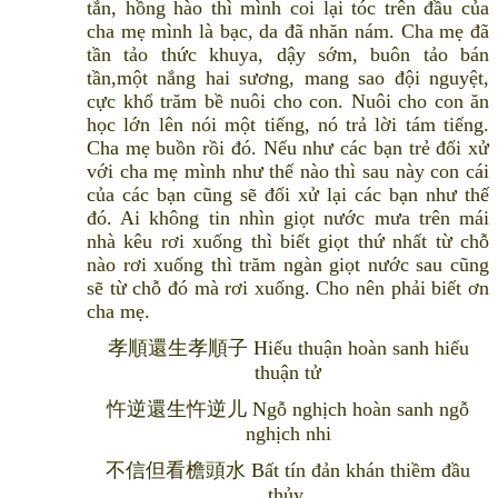
tắn, hồng hào thì mình coi lại tóc trên đầu của
cha mẹ mình là bạc, da đã nhăn nám. Cha mẹ đã
tần tảo thức khuya, dậy sớm, buôn tảo bán
tần,một nắng hai sương, mang sao đội nguyệt,
cực khổ trăm bề nuôi cho con. Nuôi cho con ăn
học lớn lên nói một tiếng, nó trả lời tám tiếng.
Cha mẹ buồn rồi đó. Nếu như các bạn trẻ đối xử
với cha mẹ mình như thế nào thì sau này con cái
của các bạn cũng sẽ đối xử lại các bạn như thế
đó. Ai không tin nhìn giọt nước mưa trên mái
nhà kêu rơi xuống thì biết giọt thứ nhất từ chỗ
nào rơi xuống thì trăm ngàn giọt nước sau cũng
sẽ từ chỗ đó mà rơi xuống. Cho nên phải biết ơn
cha mẹ.
孝順還生孝順子 Hiếu thuận hoàn sanh hiếu
thuận tử
忤逆還生忤逆儿 Ngỗ nghịch hoàn sanh ngỗ
nghịch nhi
不信但看檐頭水 Bất tín đản khán thiềm đầu
thủy,