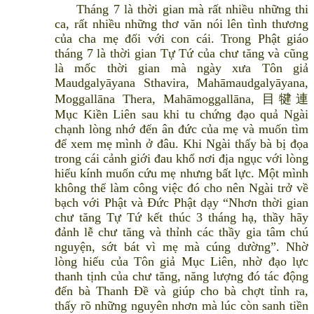
Tháng 7 là thời gian mà rất nhiều những thi
ca, rất nhiều những thơ văn nói lên tình thương
của cha mẹ đối với con cái. Trong Phật giáo
tháng 7 là thời gian Tự Tứ của chư tăng và cũng
là mốc thời gian mà ngày xưa Tôn giả
Maudgalyāyana Sthavira, Mahāmaudgalyāyana,
Moggallāna Thera, Mahāmoggallāna, 目犍連
Mục Kiền Liên sau khi tu chứng đạo quả Ngài
chạnh lòng nhớ đến ân đức của mẹ và muốn tìm
để xem mẹ mình ở đâu. Khi Ngài thấy bà bị đọa
trong cái cảnh giới đau khổ nơi địa ngục với lòng
hiếu kính muốn cứu mẹ nhưng bất lực. Một mình
không thể làm công việc đó cho nên Ngài trở về
bạch với Phật và Đức Phật dạy “Nhơn thời gian
chư tăng Tự Tứ kết thúc 3 tháng hạ, thầy hãy
đảnh lễ chư tăng và thỉnh các thầy gia tâm chú
nguyện, sớt bát vì mẹ mà cúng dường”. Nhờ
lòng hiếu của Tôn giả Mục Liên, nhờ đạo lực
thanh tịnh của chư tăng, năng lượng đó tác động
đến bà Thanh Đề và giúp cho bà chợt tỉnh ra,
thấy rõ những nguyên nhơn mà lúc còn sanh tiền