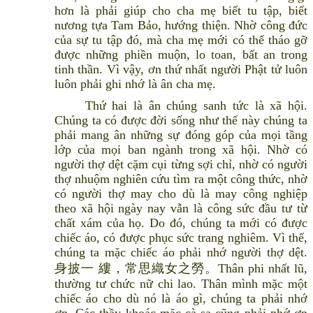
hơn là phải giúp cho cha mẹ biết tu tập, biết
nương tựa Tam Bảo, hướng thiện. Nhờ công đức
của sự tu tập đó, mà cha mẹ mới có thể tháo gỡ
được những phiền muộn, lo toan, bất an trong
tinh thần. Vì vậy, ơn thứ nhất người Phật tử luôn
luôn phải ghi nhớ là ân cha mẹ.
Thứ hai là ân chúng sanh tức là xã hội.
Chúng ta có được đời sống như thế này chúng ta
phải mang ân những sự đóng góp của mọi tầng
lớp của mọi ban ngành trong xã hội. Nhờ có
người thợ dệt cặm cụi từng sợi chỉ, nhờ có người
thợ nhuộm nghiên cứu tìm ra một công thức, nhờ
có người thợ may cho dù là may công nghiệp
theo xã hội ngày nay vẫn là công sức đầu tư từ
chất xám của họ. Do đó, chúng ta mới có được
chiếc áo, có được phục sức trang nghiêm. Vì thế,
chúng ta mặc chiếc áo phải nhớ người thợ dệt.
身披一 縷，常思織女之勞。Thân phi nhất lũ,
thường tư chức nữ chi lao. Thân mình mặc một
chiếc áo cho dù nó là áo gì, chúng ta phải nhớ
ơn. Các thầy khoác mặc cà sa cũng phải nhớ ơn