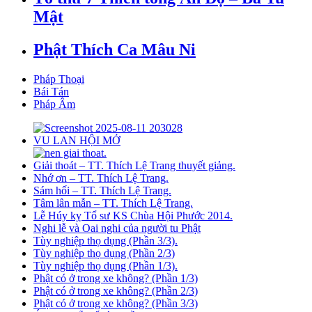
Mật
Phật Thích Ca Mâu Ni
Pháp Thoại
Bái Tán
Pháp Âm
VU LAN HỘI MỞ
Giải thoát – TT. Thích Lệ Trang thuyết giảng.
Nhớ ơn – TT. Thích Lệ Trang.
Sám hối – TT. Thích Lệ Trang.
Tâm lân mẫn – TT. Thích Lệ Trang.
Lễ Húy kỵ Tổ sư KS Chùa Hội Phước 2014.
Nghi lễ và Oai nghi của người tu Phật
Tùy nghiệp thọ dụng (Phần 3/3).
Tùy nghiệp thọ dụng (Phần 2/3)
Tùy nghiệp thọ dụng (Phần 1/3).
Phật có ở trong xe không? (Phần 1/3)
Phật có ở trong xe không? (Phần 2/3)
Phật có ở trong xe không? (Phần 3/3)