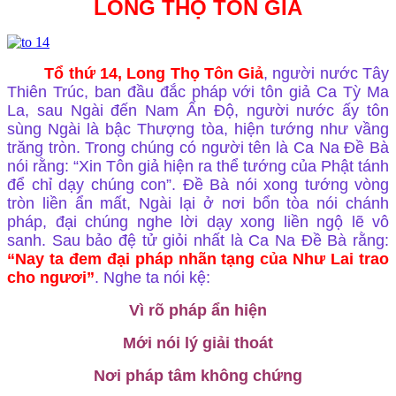
LONG THỌ TÔN GIẢ
Tổ thứ 14, Long Thọ Tôn Giả
, người nước Tây
Thiên Trúc, ban đầu đắc pháp với tôn giả Ca Tỳ Ma
La, sau Ngài đến Nam Ấn Độ, người nước ấy tôn
sùng Ngài là bậc Thượng tòa, hiện tướng như vầng
trăng tròn. Trong chúng có người tên là Ca Na Đề Bà
nói rằng: “Xin Tôn giả hiện ra thể tướng của Phật tánh
để chỉ dạy chúng con”. Đề Bà nói xong tướng vòng
tròn liền ẩn mất, Ngài lại ở nơi bổn tòa nói chánh
pháp, đại chúng nghe lời dạy xong liền ngộ lẽ vô
sanh. Sau bảo đệ tử giỏi nhất là Ca Na Đề Bà rằng:
“Nay ta đem đại pháp nhãn tạng của Như Lai trao
cho ngươi”
. Nghe ta nói kệ:
Vì rõ pháp ẩn hiện
Mới nói lý giải thoát
Nơi pháp tâm không chứng