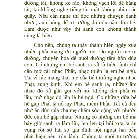
đường tắt, không xé rào, không vạch lối để băng
tắt, tai không nghe tiếng tà, mắt không nhìn sắc
quấy. Nếu cần nghe thì đọc những chuyện danh
nhơn, anh hùng để tư tưởng đó uốn nắn đứa bé.
Làm được như vậy thì sanh con không thánh
cũng là hiền.
Cho nên, chúng ta thấy thánh hiền ngày xưa
nhiều phải mang ơn người mẹ. Do người mẹ tu
dưỡng, chuyển hóa để nuôi dưỡng tâm hồn đứa
con. Có những em bé sanh ra rất là hiền lành chỉ
cần mở cái nhạc Phật, nhạc thiền là em bé ngủ.
Tại vì lúc mang thai mẹ của bé thường nghe nhạc
Phật, tụng kinh. Khi em bé sanh ra, những âm
nhạc đó rất gần gũi với nó, không cần phải ru
lâu, mở nhạc đó lên là bé ngủ. Có những đứa bé
hễ gặp Phật là nó lạy Phật, niệm Phật. Tất cả đều
nhờ ân đức của cha mẹ chăm sóc cộng với phước
đức của bé gặp nhau. Nhưng có những em bé mà
bây giờ sanh ra lầm lũi, len lén tại hồi xưa là ăn
vụng rồi sợ hãi sợ gia đình nội ngoại hai bên
phát hiện nên trốn lánh. Chúng ta nuôi tư tưởng