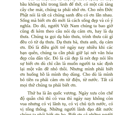
bầu không khí trong lành để thở, có một cái tàng
cây che mát, chúng ta phải nhớ ơn. Cho nên Đức
Phật nói là tất cả chúng sanh đều có ơn lẫn nhau.
Sống mà biết ơn đó mới là cách sống đẹp và có ý
nghĩa. Do đó, người Việt Nam chúng ta bao giờ
cũng đi kèm theo câu nói dạ cảm ơn, hay là dạ
thưa. Chúng ta gọi dạ bảo thưa, trình thưa cái gì
đều có từ dạ thưa. Dạ thưa bà, thưa anh, dạ cảm
ơn. Đó là điều giới trẻ ngày nay nhiều khi các
bạn quên, chúng ta cần phải giữ lại nét văn hóa
đẹp của dân tộc. Đó là cái đẹp là nét đẹp nói lên
sự biết ơn dù chỉ cần là muốn người ta xác định
lại một vấn đề nhỏ thôi. Nhưng mình phải biết
ơn huống hồ là mình thọ dùng. Cho dù là mình
bỏ tiền ra phải cảm ơn từ điện, từ nước. Tất cả
mọi thứ chúng ta phải biết ơn.
Thứ ba là ân quốc vương. Ngày xưa còn chế
độ quân chủ thì có vua thì ngày nay không còn
vua nhưng có vị lãnh tụ, có vị chủ tịch nước, có
vị tổng thống. Những người lãnh đạo đất nước
chúng ta phải biết ơn họ. Biết ơn cả những người