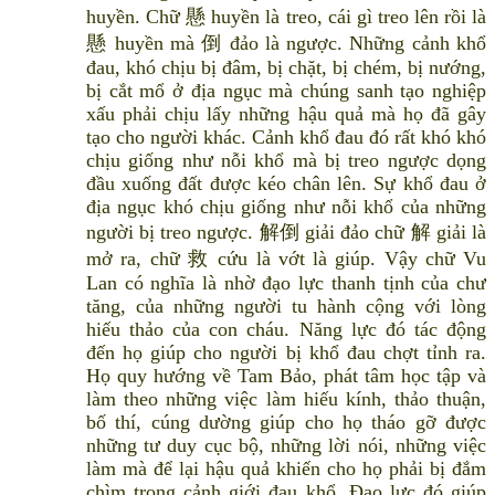
huyền. Chữ 懸 huyền là treo, cái gì treo lên rồi là
懸 huyền mà 倒 đảo là ngược. Những cảnh khổ
đau, khó chịu bị đâm, bị chặt, bị chém, bị nướng,
bị cắt mổ ở địa ngục mà chúng sanh tạo nghiệp
xấu phải chịu lấy những hậu quả mà họ đã gây
tạo cho người khác. Cảnh khổ đau đó rất khó khó
chịu giống như nỗi khổ mà bị treo ngược dọng
đầu xuống đất được kéo chân lên. Sự khổ đau ở
địa ngục khó chịu giống như nỗi khổ của những
người bị treo ngược. 解倒 giải đảo chữ 解 giải là
mở ra, chữ 救 cứu là vớt là giúp. Vậy chữ Vu
Lan có nghĩa là nhờ đạo lực thanh tịnh của chư
tăng, của những người tu hành cộng với lòng
hiếu thảo của con cháu. Năng lực đó tác động
đến họ giúp cho người bị khổ đau chợt tỉnh ra.
Họ quy hướng về Tam Bảo, phát tâm học tập và
làm theo những việc làm hiếu kính, thảo thuận,
bố thí, cúng dường giúp cho họ tháo gỡ được
những tư duy cục bộ, những lời nói, những việc
làm mà để lại hậu quả khiến cho họ phải bị đắm
chìm trong cảnh giới đau khổ. Đạo lực đó giúp