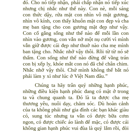
đó. Cho nó tiếp nhận, phải chấp nhận nó tiếp xúc
nhưng chị nhắc như thế này. Con nè, mỗi sáng
con thức dậy, rửa mặt con nhìn vô mặt gương,
nhìn vô kính, con thấy khuôn mặt con đẹp và cha
mẹ ban tặng cho con gương mặt đẹp như vậy.
Con cố gắng sống như thế nào để mỗi lần con
nhìn vào gương, con vẫn nở một nụ cười vì mình
vẫn giữ được cái đẹp như thuở nào cha mẹ mình
ban tặng cho. Nhắc nhở vậy thôi. Rồi từ từ nó sẽ
thấm. Con sống như thế nào đừng để vầng trán
con bị xếp ly, khóe mắt con nó đã chẻ chân chim.
Nhắc nhở vậy thôi. Chứ mình không thể bắt nó
phải làm y xì như lúc ở Việt Nam đâu.”
Chúng ta hãy trân quý những hạnh phúc,
những điều kiện hạnh phúc đang có mặt ở trong
ta và chung quanh ta. Đó là ta được cha mẹ
thương yêu, nuôi dạy, chăm sóc. Dù hoàn cảnh
của ta không phải như gia đình các bạn khác giàu
có, sung túc nhưng ta vẫn có được bữa cơm
ngon, có được chiếc áo lành để mặc, có được cái
không gian hạnh phúc vui đùa là quý lắm rồi, đòi