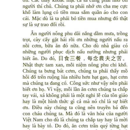
người thí chủ. Chúng ta phải nhớ ơn cha mẹ cực
khổ làm lụng có tiền mua sắm quần áo cho con
cái. Mặc dù là ta phải bỏ tiền mua nhưng đó thật
sự là sự trao đổi rồi.
Ân người nông phu dãi nắng dầm mưa, trồng
trọt, cày cấy gặt hái rồi ơn những người nấu ra
nồi cơm, bữa ăn đó nữa. Cho dù nhà giàu có
những người phục dịch nấu nướng nhưng phải
biết ân. Do đó, 日食三餐，每念農夫之苦。
Nhật thực tam xan, mỗi niệm nông phu chi khổ.
Chúng ta bưng bát cơm, chúng ta phải thấy mồ
hôi đổ trên ruộng lúa nhiều hơn hạt gạo, hạt cơm
mà chúng ta đang có. Công sức như vậy nên phải
biết ơn họ. Vì vậy, mỗi lần ăn cơm chúng ta chắp
tay vái, xá không phải là một nghi lễ của tôn giáo
hay là một hình thức gì cả mà nó chỉ là sự biết
ơn. Điều này chúng ta cũng nên truyền bá đến
con cháu chúng ta. Mà đó là văn hóa của người
Việt Nam cho dù là chúng ta chắp tay hay là mời
hay là bày tỏ. Do đó, ăn cơm trân quý từng hạt