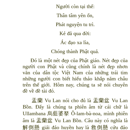
Người còn tại thế:
Thân tâm yên ổn,
Phát nguyện tu trì.
Kẻ đã qua đời:
Ác đạo xa lìa,
Chóng thành Phật quả.
Đó là một nét đẹp của Phật giáo. Nét đẹp của
người con Phật và cũng chính là nét đẹp nhơn
văn của dân tộc Việt Nam của những trái tim
những người con biết hiếu thảo khắp năm châu
trên thế giới. Hôm nay, chúng ta sẽ nói chuyên
đề về đề tài đó.
盂蘭 Vu Lan nói cho đủ là 盂蘭盆 Vu Lan
Bồn. Đấy là chúng ta phiên âm từ cái chữ là
Ullambana 烏藍婆拏 Ô-lam-bà-noa, mình phiên
âm là 盂蘭盆 Vu Lan Bồn. Câu này có nghĩa là
解倒懸 giải đảo huyền hay là 救倒懸 cứu đảo