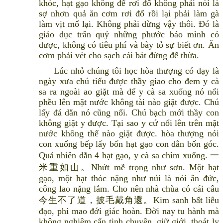
khóc, hạt gạo không để rơi đổ không phải nói là
sợ nhơn quả ăn cơm rơi đổ rồi lại phải làm gà
làm vịt mổ lại. Không phải dừng vậy thôi. Đó là
giáo dục trân quý những phước báo mình có
được, không có tiêu phí và bày tỏ sự biết ơn. Ăn
cơm phải vét cho sạch cái bát đừng để thừa.
Lúc nhỏ chúng tôi học hòa thượng có dạy là
ngày xưa chú tiểu được thầy giao cho đem y cà
sa ra ngoài ao giặt mà để y cà sa xuống nó nổi
phều lên mặt nước không tài nào giặt được. Chú
lấy đá dằn nó cũng nổi. Chú bạch mới thầy con
không giặt y được. Tại sao y cứ nổi lên trên mặt
nước không thể nào giặt được. hòa thượng nói
con xuống bếp lấy bốn hạt gạo con dằn bốn góc.
Quả nhiên dằn 4 hạt gạo, y cà sa chìm xuống. 一
米重如山。Nhứt mễ trọng như sơn. Một hạt
gạo, một hạt thóc nặng như núi là nói ân đức,
công lao nặng lắm. Cho nên nhà chùa có cái câu
今生不了道，披毛戴角還。Kim sanh bất liễu
đạo, phi mao đới giác hoàn. Đời nay tu hành mà
không nghiêm cẩn tinh chuyên, giữ giới, thoát ly