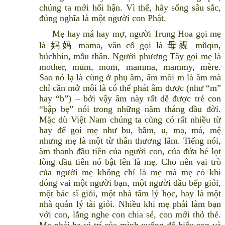
chúng ta mới hối hận. Vì thế, hãy sống sâu sắc,
đúng nghĩa là một người con Phật.
Mẹ hay má hay mợ, người Trung Hoa gọi mẹ
là 妈妈 māmā, văn cổ gọi là 母親 mǔqīn,
búchhin, mẫu thân. Người phương Tây gọi mẹ là
mother, mum, mom, mamma, mammy, mère.
Sao nó lạ là cùng ở phụ âm, âm môi m là âm mà
chỉ cần mở môi là có thể phát âm được (như “m”
hay “b”) – bởi vậy âm này rất dễ được trẻ con
“bập bẹ” nói trong những năm tháng đầu đời.
Mặc dù Việt Nam chúng ta cũng có rất nhiều từ
hay để gọi mẹ như bu, bầm, u, mạ, má, mệ
nhưng mẹ là một từ thân thương lắm. Tiếng nói,
âm thanh đầu tiên của người con, của đứa bé lọt
lòng đầu tiên nó bật lên là mẹ. Cho nên vai trò
của người mẹ không chỉ là mẹ mà mẹ có khi
đóng vai một người bạn, một người đầu bếp giỏi,
một bác sĩ giỏi, một nhà tâm lý học, hay là một
nhà quản lý tài giỏi. Nhiều khi mẹ phải làm bạn
với con, lắng nghe con chia sẻ, con mới thỏ thẻ.
Mẹ phải hạ vị trí của mình xuống để hiểu con và