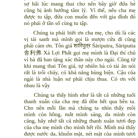
sợ hãi lúc mang thai cho nên bây giờ đứa bé
cũng bị ảnh hưởng tâm lý. Vì thế, nếu cha mẹ
được tu tập, đứa con muốn đến với gia đình đó
nó phải ở tần số cùng tu tập.
Chúng ta phải biết ơn cha mẹ, cho dù là các
vị tái sanh mà mình gọi là mượn cửa đi cũng
phải cám ơn. Tôn giả शारिपुत्र Śāriputra, Sāriputta
舎利弗 Xá Lợi Phất gọi mẹ mình là Đại thí chủ
vì bà đã ban tặng xác thân này cho ngài. Cũng từ
khi mang thai Tôn giả, tự nhiên bà có tài ăn nói
rất là trôi chảy, có khả năng hùng biện. Cậu của
ngài là nhà luận sư phải chịu thua. Có ơn với
nhau là vậy
Chúng ta thấy hình như là tất cả những tuổi
thanh xuân của cha mẹ đã dồn hết qua bên ta.
Cho nên mỗi lần mà chúng ta nhìn thấy môi
mình còn hồng, mắt mình sáng, da mình còn
căng, hãy nhớ tất cả những thanh xuân tươi đẹp
của cha mẹ mình cho mình hết rồi. Mình mà thấy
được nước da, khuôn mặt, nét mặt của mình tươi