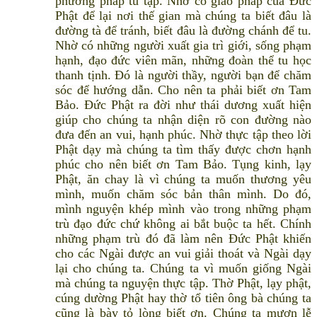
phương pháp tu tập. Nhờ có giáo pháp của Đức
Phật để lại nơi thế gian mà chúng ta biết đâu là
đường tà để tránh, biết đâu là đường chánh để tu.
Nhờ có những người xuất gia trì giới, sống phạm
hạnh, đạo đức viên mãn, những đoàn thể tu học
thanh tịnh. Đó là người thầy, người bạn để chăm
sóc để hướng dẫn. Cho nên ta phải biết ơn Tam
Bảo. Đức Phật ra đời như thái dương xuất hiện
giúp cho chúng ta nhận diện rõ con đường nào
đưa đến an vui, hạnh phúc. Nhờ thực tập theo lời
Phật dạy mà chúng ta tìm thấy được chơn hạnh
phúc cho nên biết ơn Tam Bảo. Tụng kinh, lạy
Phật, ăn chay là vì chúng ta muốn thương yêu
mình, muốn chăm sóc bản thân mình. Do đó,
mình nguyện khép mình vào trong những phạm
trù đạo đức chứ không ai bắt buộc ta hết. Chính
những phạm trù đó đã làm nên Đức Phật khiến
cho các Ngài được an vui giải thoát và Ngài dạy
lại cho chúng ta. Chúng ta vì muốn giống Ngài
mà chúng ta nguyện thực tập. Thờ Phật, lạy phật,
cúng dường Phật hay thờ tổ tiên ông bà chúng ta
cũng là bày tỏ lòng biết ơn. Chúng ta mượn lễ