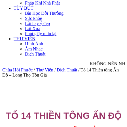
Pháp Khí Nhà Phật
TÙY BÚT
Bài Học Đời Thường
Sức khỏe
Lời hay ý đẹp
Lời Xưa
Phút giây nhìn lại
THƯ VIỆN
Hình Ảnh
Âm Nhạc
Dịch Thuật
KHÔNG NÊN NHÌN 
Chùa Hội Phước
/
Thư Viện
/
Dịch Thuật
/
Tổ 14 Thiền tông Ấn
Độ – Long Thọ Tôn Giả
TỔ 14 THIỀN TÔNG ẤN ĐỘ