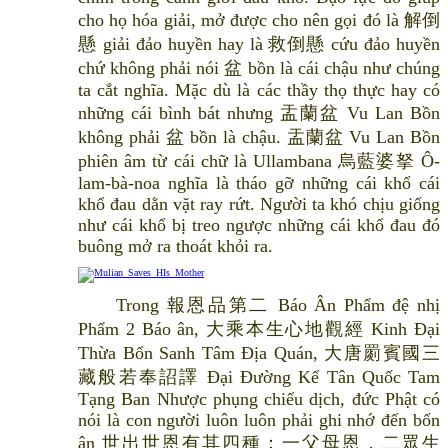
cho họ hóa giải, mở được cho nên gọi đó là 解倒
懸 giải đảo huyền hay là 救倒懸 cứu đảo huyền
chứ không phải nói 盆 bồn là cái chậu như chúng
ta cắt nghĩa. Mặc dù là các thầy thọ thực hay có
những cái bình bát nhưng 盂蘭盆 Vu Lan Bồn
không phải 盆 bồn là chậu. 盂蘭盆 Vu Lan Bồn
phiên âm từ cái chữ là Ullambana 烏藍婆拏 Ô-
lam-bà-noa nghĩa là tháo gỡ những cái khổ cái
khổ đau dằn vặt ray rứt. Người ta khó chịu giống
như cái khổ bị treo ngược những cái khổ đau đó
buông mở ra thoát khỏi ra.
Trong 報恩品第二 Báo Ân Phẩm đệ nhị
Phẩm 2 Báo ân, 大乘本生心地觀經 Kinh Đại
Thừa Bổn Sanh Tâm Địa Quán, 大唐罽賓國三
藏般若奉詔譯 Đại Đường Kế Tân Quốc Tam
Tạng Ban Nhược phụng chiếu dịch, đức Phật có
nói là con người luôn luôn phải ghi nhớ đến bốn
ân 世出世恩有其四種：一父母恩，二眾生