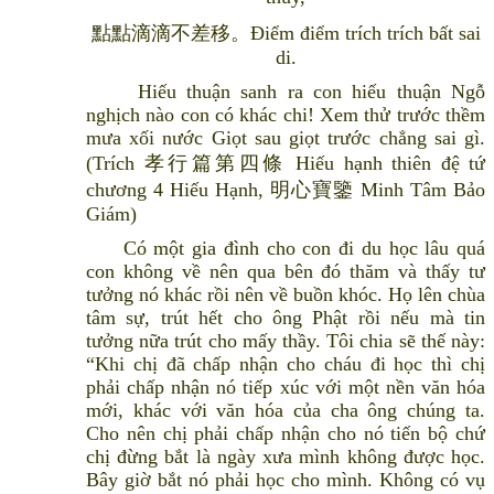
點點滴滴不差移。Điểm điểm trích trích bất sai
di.
Hiếu thuận sanh ra con hiếu thuận Ngỗ
nghịch nào con có khác chi! Xem thử trước thềm
mưa xối nước Giọt sau giọt trước chẳng sai gì.
(Trích 孝行篇第四條 Hiếu hạnh thiên đệ tứ
chương 4 Hiếu Hạnh, 明心寶鑒 Minh Tâm Bảo
Giám)
Có một gia đình cho con đi du học lâu quá
con không về nên qua bên đó thăm và thấy tư
tưởng nó khác rồi nên về buồn khóc. Họ lên chùa
tâm sự, trút hết cho ông Phật rồi nếu mà tin
tưởng nữa trút cho mấy thầy. Tôi chia sẽ thế này:
“Khi chị đã chấp nhận cho cháu đi học thì chị
phải chấp nhận nó tiếp xúc với một nền văn hóa
mới, khác với văn hóa của cha ông chúng ta.
Cho nên chị phải chấp nhận cho nó tiến bộ chứ
chị đừng bắt là ngày xưa mình không được học.
Bây giờ bắt nó phải học cho mình. Không có vụ