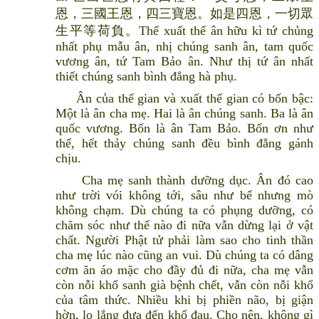
恩，三國王恩，四三寶恩。如是四恩，一切眾
生平等荷負。Thế xuất thế ân hữu kì tứ chủng
nhất phụ mẫu ân, nhị chúng sanh ân, tam quốc
vương ân, tứ Tam Bảo ân. Như thị tứ ân nhất
thiết chúng sanh bình đẳng hà phụ.
Ân của thế gian và xuất thế gian có bốn bậc:
Một là ân cha mẹ. Hai là ân chúng sanh. Ba là ân
quốc vương. Bốn là ân Tam Bảo. Bốn ơn như
thế, hết thảy chúng sanh đều bình đẳng gánh
chịu.
Cha mẹ sanh thành dưỡng dục. Ân đó cao
như trời vói không tới, sâu như bể nhưng mò
không chạm. Dù chúng ta có phụng dưỡng, có
chăm sóc như thế nào đi nữa vẫn dừng lại ở vật
chất. Người Phật tử phải làm sao cho tinh thần
cha mẹ lúc nào cũng an vui. Dù chúng ta có dâng
cơm ăn áo mặc cho đầy đủ đi nữa, cha mẹ vẫn
còn nỗi khổ sanh già bệnh chết, vẫn còn nỗi khổ
của tâm thức. Nhiều khi bị phiền não, bị giận
hờn, lo lắng đưa đến khổ đau. Cho nên, không gì