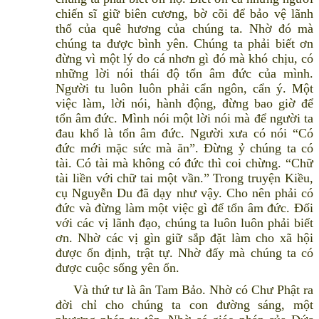
chiến sĩ giữ biên cương, bờ cõi để bảo vệ lãnh
thổ của quê hương của chúng ta. Nhờ đó mà
chúng ta được bình yên. Chúng ta phải biết ơn
đừng vì một lý do cá nhơn gì đó mà khó chịu, có
những lời nói thái độ tổn âm đức của mình.
Người tu luôn luôn phải cẩn ngôn, cẩn ý. Một
việc làm, lời nói, hành động, đừng bao giờ để
tổn âm đức. Mình nói một lời nói mà để người ta
đau khổ là tổn âm đức. Người xưa có nói “Có
đức mới mặc sức mà ăn”. Đừng ỷ chúng ta có
tài. Có tài mà không có đức thì coi chừng. “Chữ
tài liền với chữ tai một vần.” Trong truyện Kiều,
cụ Nguyễn Du đã dạy như vậy. Cho nên phải có
đức và đừng làm một việc gì để tổn âm đức. Đối
với các vị lãnh đạo, chúng ta luôn luôn phải biết
ơn. Nhờ các vị gìn giữ sắp đặt làm cho xã hội
được ổn định, trật tự. Nhờ đấy mà chúng ta có
được cuộc sống yên ổn.
Và thứ tư là ân Tam Bảo. Nhờ có Chư Phật ra
đời chỉ cho chúng ta con đường sáng, một