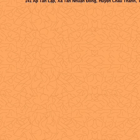
141 Ấp Tân Lập, Xã Tân Nhuận Đông, Huyện Châu Thành, 