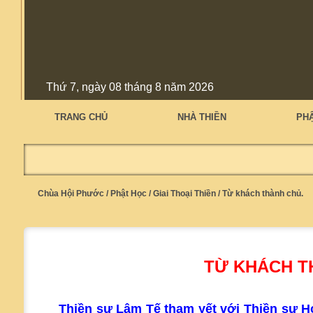
Thứ 7, ngày 08 tháng 8 năm 2026
TRANG CHỦ
NHÀ THIỀN
PH
Chùa Hội Phước
/
Phật Học
/
Giai Thoại Thiền
/
Từ khách thành chủ.
TỪ KHÁCH T
Thiền sư Lâm Tế tham yết với Thiền sư 