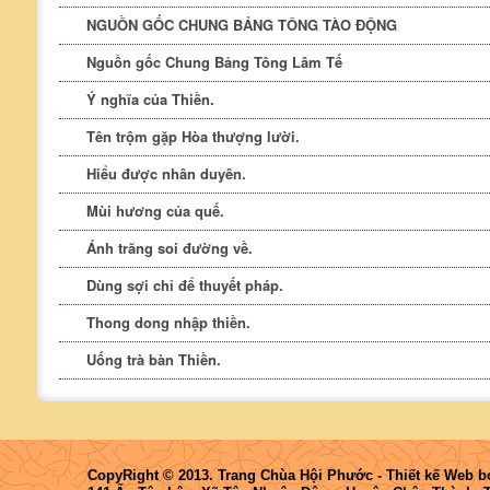
NGUỒN GỐC CHUNG BẢNG TÔNG TÀO ĐỘNG
Nguồn gốc Chung Bảng Tông Lâm Tế
Ý nghĩa của Thiền.
Tên trộm gặp Hòa thượng lười.
Hiểu được nhân duyên.
Mùi hương của quế.
Ánh trăng soi đường về.
Dùng sợi chỉ để thuyết pháp.
Thong dong nhập thiền.
Uống trà bàn Thiền.
CopyRight © 2013. Trang Chùa Hội Phước -
Thiết kế Web
b