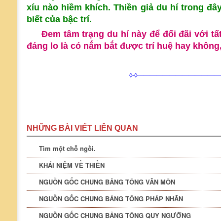
xíu nào hiềm khích. Thiền giả du hí trong đâ
biết của bậc trí.
Đem tâm trạng du hí này để đối đãi với t
đáng lo là có nắm bắt được trí huệ hay không,
◊-◊—————————————
NHỮNG BÀI VIẾT LIÊN QUAN
Tìm một chỗ ngồi.
KHÁI NIỆM VỀ THIỀN
NGUỒN GỐC CHUNG BẢNG TÔNG VÂN MÔN
NGUỒN GỐC CHUNG BẢNG TÔNG PHÁP NHÃN
NGUỒN GỐC CHUNG BẢNG TÔNG QUY NGƯỠNG