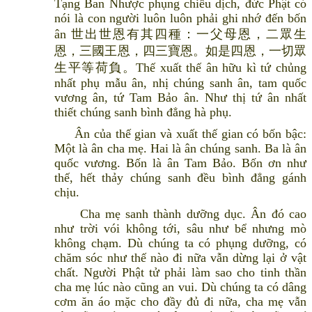
Tạng Ban Nhược phụng chiếu dịch, đức Phật có
nói là con người luôn luôn phải ghi nhớ đến bốn
ân 世出世恩有其四種：一父母恩，二眾生
恩，三國王恩，四三寶恩。如是四恩，一切眾
生平等荷負。Thế xuất thế ân hữu kì tứ chủng
nhất phụ mẫu ân, nhị chúng sanh ân, tam quốc
vương ân, tứ Tam Bảo ân. Như thị tứ ân nhất
thiết chúng sanh bình đẳng hà phụ.
Ân của thế gian và xuất thế gian có bốn bậc:
Một là ân cha mẹ. Hai là ân chúng sanh. Ba là ân
quốc vương. Bốn là ân Tam Bảo. Bốn ơn như
thế, hết thảy chúng sanh đều bình đẳng gánh
chịu.
Cha mẹ sanh thành dưỡng dục. Ân đó cao
như trời vói không tới, sâu như bể nhưng mò
không chạm. Dù chúng ta có phụng dưỡng, có
chăm sóc như thế nào đi nữa vẫn dừng lại ở vật
chất. Người Phật tử phải làm sao cho tinh thần
cha mẹ lúc nào cũng an vui. Dù chúng ta có dâng
cơm ăn áo mặc cho đầy đủ đi nữa, cha mẹ vẫn