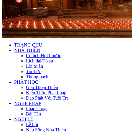
TRANG CHỦ
NHÀ THIỀN
Cổ tích Hội Phước
Lịch đại Tổ sư
Lời tri ân
Tin Tức
Thông bạch
PHẬT HỌC
Giai Thoại Thiền
Kiến Thức Phật Pháp
Đạo Phật Với Tuổi Trẻ
NGHE PHÁP
Pháp Thoại
Bái Tán
NGHI LỄ
Lễ hội
Nếp Sống Nhà Thiền