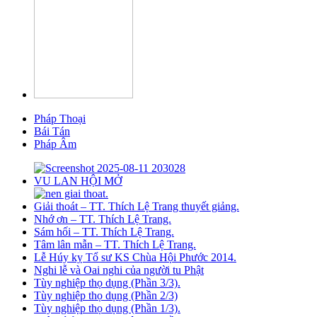
Pháp Thoại
Bái Tán
Pháp Âm
VU LAN HỘI MỞ
Giải thoát – TT. Thích Lệ Trang thuyết giảng.
Nhớ ơn – TT. Thích Lệ Trang.
Sám hối – TT. Thích Lệ Trang.
Tâm lân mẫn – TT. Thích Lệ Trang.
Lễ Húy kỵ Tổ sư KS Chùa Hội Phước 2014.
Nghi lễ và Oai nghi của người tu Phật
Tùy nghiệp thọ dụng (Phần 3/3).
Tùy nghiệp thọ dụng (Phần 2/3)
Tùy nghiệp thọ dụng (Phần 1/3).