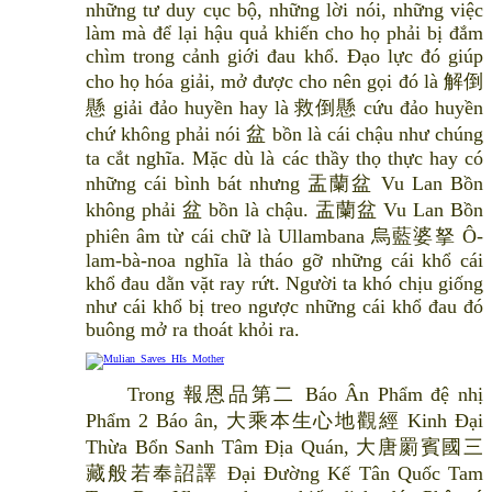
những tư duy cục bộ, những lời nói, những việc
làm mà để lại hậu quả khiến cho họ phải bị đắm
chìm trong cảnh giới đau khổ. Đạo lực đó giúp
cho họ hóa giải, mở được cho nên gọi đó là 解倒
懸 giải đảo huyền hay là 救倒懸 cứu đảo huyền
chứ không phải nói 盆 bồn là cái chậu như chúng
ta cắt nghĩa. Mặc dù là các thầy thọ thực hay có
những cái bình bát nhưng 盂蘭盆 Vu Lan Bồn
không phải 盆 bồn là chậu. 盂蘭盆 Vu Lan Bồn
phiên âm từ cái chữ là Ullambana 烏藍婆拏 Ô-
lam-bà-noa nghĩa là tháo gỡ những cái khổ cái
khổ đau dằn vặt ray rứt. Người ta khó chịu giống
như cái khổ bị treo ngược những cái khổ đau đó
buông mở ra thoát khỏi ra.
Trong 報恩品第二 Báo Ân Phẩm đệ nhị
Phẩm 2 Báo ân, 大乘本生心地觀經 Kinh Đại
Thừa Bổn Sanh Tâm Địa Quán, 大唐罽賓國三
藏般若奉詔譯 Đại Đường Kế Tân Quốc Tam