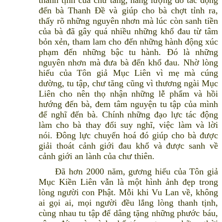
đến bà Thanh Đề và giúp cho bà chợt tỉnh ra,
thấy rõ những nguyên nhơn mà lúc còn sanh tiền
của bà đã gây quá nhiều những khổ đau từ tâm
bỏn xẻn, tham lam cho đến những hành động xúc
phạm đến những bậc tu hành. Đó là những
nguyên nhơn mà đưa bà đến khổ đau. Nhờ lòng
hiếu của Tôn giả Mục Liên vì mẹ mà cúng
dường, tu tập, chư tăng cũng vì thương ngài Mục
Liên cho nên thọ nhận những lễ phẩm và hồi
hướng đến bà, đem tâm nguyện tu tập của mình
để nghĩ đến bà. Chính những đạo lực tác động
làm cho bà thay đổi suy nghĩ, việc làm và lời
nói. Đông lực chuyển hoá đó giúp cho bà được
giải thoát cảnh giới đau khổ và được sanh về
cảnh giới an lành của chư thiên.
Đã hơn 2000 năm, gương hiếu của Tôn giả
Mục Kiền Liên vẫn là một hình ảnh đẹp trong
lòng người con Phật. Mỗi khi Vu Lan về, không
ai gọi ai, mọi người đều lắng lòng thanh tịnh,
cùng nhau tu tập để dâng tặng những phước báu,