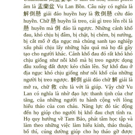
âm là 盂蘭盆 Vu Lan Bồn. Câu này có nghĩa là
解倒懸 giải đảo huyền hay là 救倒懸 cứu đảo
huyền. Chữ 懸 huyền là treo, cái gì treo lên rồi là
懸 huyền mà 倒 đảo là ngược. Những cảnh khổ
đau, khó chịu bị đâm, bị chặt, bị chém, bị nướng,
bị cắt mổ ở địa ngục mà chúng sanh tạo nghiệp
xấu phải chịu lấy những hậu quả mà họ đã gây
tạo cho người khác. Cảnh khổ đau đó rất khó khó
chịu giống như nỗi khổ mà bị treo ngược dọng
đầu xuống đất được kéo chân lên. Sự khổ đau ở
địa ngục khó chịu giống như nỗi khổ của những
người bị treo ngược. 解倒 giải đảo chữ 解 giải là
mở ra, chữ 救 cứu là vớt là giúp. Vậy chữ Vu
Lan có nghĩa là nhờ đạo lực thanh tịnh của chư
tăng, của những người tu hành cộng với lòng
hiếu thảo của con cháu. Năng lực đó tác động
đến họ giúp cho người bị khổ đau chợt tỉnh ra.
Họ quy hướng về Tam Bảo, phát tâm học tập và
làm theo những việc làm hiếu kính, thảo thuận,
bố thí, cúng dường giúp cho họ tháo gỡ được