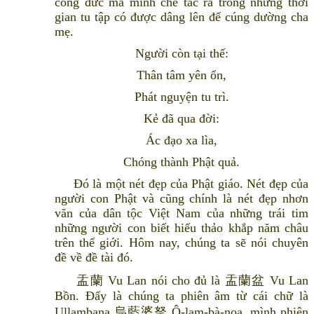
công đức mà mình chế tác ra trong những thời
gian tu tập có được dâng lên để cúng dường cha
mẹ.
Người còn tại thế:
Thân tâm yên ổn,
Phát nguyện tu trì.
Kẻ đã qua đời:
Ác đạo xa lìa,
Chóng thành Phật quả.
Đó là một nét đẹp của Phật giáo. Nét đẹp của
người con Phật và cũng chính là nét đẹp nhơn
văn của dân tộc Việt Nam của những trái tim
những người con biết hiếu thảo khắp năm châu
trên thế giới. Hôm nay, chúng ta sẽ nói chuyên
đề về đề tài đó.
盂蘭 Vu Lan nói cho đủ là 盂蘭盆 Vu Lan
Bồn. Đấy là chúng ta phiên âm từ cái chữ là
Ullambana 烏藍婆拏 Ô-lam-bà-noa, mình phiên