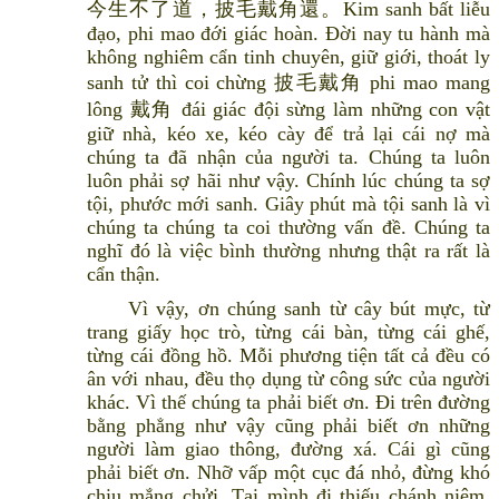
今生不了道，披毛戴角還。Kim sanh bất liễu
đạo, phi mao đới giác hoàn. Đời nay tu hành mà
không nghiêm cẩn tinh chuyên, giữ giới, thoát ly
sanh tử thì coi chừng 披毛戴角 phi mao mang
lông 戴角 đái giác đội sừng làm những con vật
giữ nhà, kéo xe, kéo cày để trả lại cái nợ mà
chúng ta đã nhận của người ta. Chúng ta luôn
luôn phải sợ hãi như vậy. Chính lúc chúng ta sợ
tội, phước mới sanh. Giây phút mà tội sanh là vì
chúng ta chúng ta coi thường vấn đề. Chúng ta
nghĩ đó là việc bình thường nhưng thật ra rất là
cẩn thận.
Vì vậy, ơn chúng sanh từ cây bút mực, từ
trang giấy học trò, từng cái bàn, từng cái ghế,
từng cái đồng hồ. Mỗi phương tiện tất cả đều có
ân với nhau, đều thọ dụng từ công sức của người
khác. Vì thế chúng ta phải biết ơn. Đi trên đường
bằng phẳng như vậy cũng phải biết ơn những
người làm giao thông, đường xá. Cái gì cũng
phải biết ơn. Nhỡ vấp một cục đá nhỏ, đừng khó
chịu mắng chửi. Tại mình đi thiếu chánh niệm,