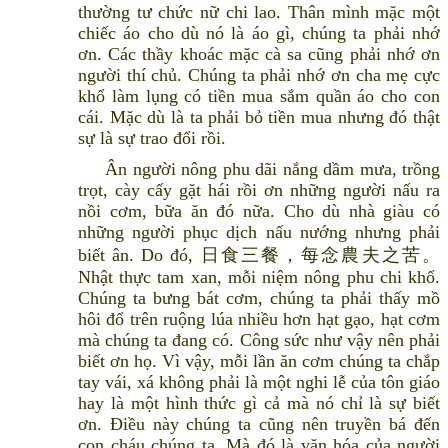
thường tư chức nữ chi lao. Thân mình mặc một
chiếc áo cho dù nó là áo gì, chúng ta phải nhớ
ơn. Các thầy khoác mặc cà sa cũng phải nhớ ơn
người thí chủ. Chúng ta phải nhớ ơn cha mẹ cực
khổ làm lụng có tiền mua sắm quần áo cho con
cái. Mặc dù là ta phải bỏ tiền mua nhưng đó thật
sự là sự trao đổi rồi.
Ân người nông phu dãi nắng dầm mưa, trồng
trọt, cày cấy gặt hái rồi ơn những người nấu ra
nồi cơm, bữa ăn đó nữa. Cho dù nhà giàu có
những người phục dịch nấu nướng nhưng phải
biết ân. Do đó, 日食三餐，每念農夫之苦。
Nhật thực tam xan, mỗi niệm nông phu chi khổ.
Chúng ta bưng bát cơm, chúng ta phải thấy mồ
hôi đổ trên ruộng lúa nhiều hơn hạt gạo, hạt cơm
mà chúng ta đang có. Công sức như vậy nên phải
biết ơn họ. Vì vậy, mỗi lần ăn cơm chúng ta chắp
tay vái, xá không phải là một nghi lễ của tôn giáo
hay là một hình thức gì cả mà nó chỉ là sự biết
ơn. Điều này chúng ta cũng nên truyền bá đến
con cháu chúng ta. Mà đó là văn hóa của người