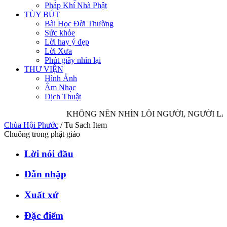
Pháp Khí Nhà Phật
TÙY BÚT
Bài Học Đời Thường
Sức khỏe
Lời hay ý đẹp
Lời Xưa
Phút giây nhìn lại
THƯ VIỆN
Hình Ảnh
Âm Nhạc
Dịch Thuật
KHÔNG NÊN NHÌN LỖI NGƯỜI, NGƯỜI LÀ
Chùa Hội Phước
/
Tu Sach Item
Chuông trong phật giáo
Lời nói đầu
Dẫn nhập
Xuất xứ
Đặc điểm