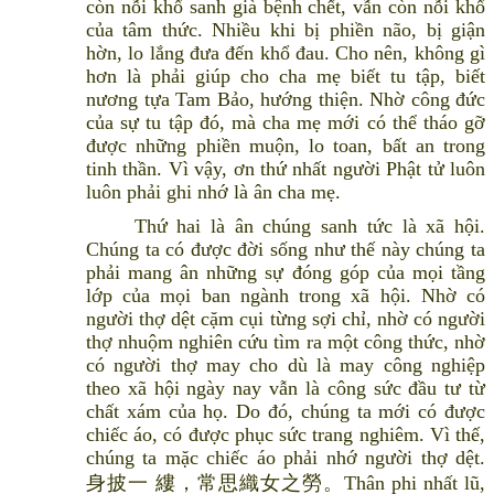
còn nỗi khổ sanh già bệnh chết, vẫn còn nỗi khổ
của tâm thức. Nhiều khi bị phiền não, bị giận
hờn, lo lắng đưa đến khổ đau. Cho nên, không gì
hơn là phải giúp cho cha mẹ biết tu tập, biết
nương tựa Tam Bảo, hướng thiện. Nhờ công đức
của sự tu tập đó, mà cha mẹ mới có thể tháo gỡ
được những phiền muộn, lo toan, bất an trong
tinh thần. Vì vậy, ơn thứ nhất người Phật tử luôn
luôn phải ghi nhớ là ân cha mẹ.
Thứ hai là ân chúng sanh tức là xã hội.
Chúng ta có được đời sống như thế này chúng ta
phải mang ân những sự đóng góp của mọi tầng
lớp của mọi ban ngành trong xã hội. Nhờ có
người thợ dệt cặm cụi từng sợi chỉ, nhờ có người
thợ nhuộm nghiên cứu tìm ra một công thức, nhờ
có người thợ may cho dù là may công nghiệp
theo xã hội ngày nay vẫn là công sức đầu tư từ
chất xám của họ. Do đó, chúng ta mới có được
chiếc áo, có được phục sức trang nghiêm. Vì thế,
chúng ta mặc chiếc áo phải nhớ người thợ dệt.
身披一 縷，常思織女之勞。Thân phi nhất lũ,