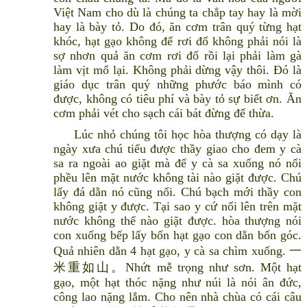
Việt Nam cho dù là chúng ta chắp tay hay là mời
hay là bày tỏ. Do đó, ăn cơm trân quý từng hạt
khóc, hạt gạo không để rơi đổ không phải nói là
sợ nhơn quả ăn cơm rơi đổ rồi lại phải làm gà
làm vịt mổ lại. Không phải dừng vậy thôi. Đó là
giáo dục trân quý những phước báo mình có
được, không có tiêu phí và bày tỏ sự biết ơn. Ăn
cơm phải vét cho sạch cái bát đừng để thừa.
Lúc nhỏ chúng tôi học hòa thượng có dạy là
ngày xưa chú tiểu được thầy giao cho đem y cà
sa ra ngoài ao giặt mà để y cà sa xuống nó nổi
phều lên mặt nước không tài nào giặt được. Chú
lấy đá dằn nó cũng nổi. Chú bạch mới thầy con
không giặt y được. Tại sao y cứ nổi lên trên mặt
nước không thể nào giặt được. hòa thượng nói
con xuống bếp lấy bốn hạt gạo con dằn bốn góc.
Quả nhiên dằn 4 hạt gạo, y cà sa chìm xuống. 一
米重如山。Nhứt mễ trọng như sơn. Một hạt
gạo, một hạt thóc nặng như núi là nói ân đức,
công lao nặng lắm. Cho nên nhà chùa có cái câu