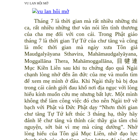
VU LAN HỘI MỞ
Tháng 7 là thời gian mà rất nhiều những thi
ca, rất nhiều những thơ văn nói lên tình thương
của cha mẹ đối với con cái. Trong Phật giáo
tháng 7 là thời gian Tự Tứ của chư tăng và cũng
là mốc thời gian mà ngày xưa Tôn giả
Maudgalyāyana Sthavira, Mahāmaudgalyāyana,
Moggallāna Thera, Mahāmoggallāna, 目犍連
Mục Kiền Liên sau khi tu chứng đạo quả Ngài
chạnh lòng nhớ đến ân đức của mẹ và muốn tìm
để xem mẹ mình ở đâu. Khi Ngài thấy bà bị đọa
trong cái cảnh giới đau khổ nơi địa ngục với lòng
hiếu kính muốn cứu mẹ nhưng bất lực. Một mình
không thể làm công việc đó cho nên Ngài trở về
bạch với Phật và Đức Phật dạy “Nhơn thời gian
chư tăng Tự Tứ kết thúc 3 tháng hạ, thầy hãy
đảnh lễ chư tăng và thỉnh các thầy gia tâm chú
nguyện, sớt bát vì mẹ mà cúng dường”. Nhờ
lòng hiếu của Tôn giả Mục Liên, nhờ đạo lực
thanh tịnh của chư tăng, năng lượng đó tác động