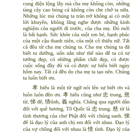
cung điện lộng lẫy mà cha mẹ không còn, những
tàng cây cao bóng cả không còn che chở ta nữa.
Những lúc mà chúng ta trăn trở không ai có một
lời khuyên, không lắng nghe được những kinh
nghiệm của người đi trước, của cha mẹ. Đó mới
là bất hạnh. Sức khỏe của một em bé, hạnh phúc
của một cậu thanh niên, của một cô thiếu nữ. Tất
cả đều từ cha mẹ chúng ta. Cha mẹ chúng ta đã
biết tu dưỡng, uốn nắn như thế nào để ta có tư
tưởng đẹp, có những phẩm chất đẹp, có được
cuộc sống đầy đủ và có được sự hiểu biết ngày
hôm nay. Tất cả đều do cha mẹ ta tạo nên. Chúng
ta luôn biết ơn.
孝 hiếu là một từ ngữ nói lên sự biết ơn và
luôn luôn đền ơn. 孝 hiếu cũng như 忠 trung, 慈
từ, 悌 để, 情tình, 義 nghĩa. Chẳng qua người dân
đối với quê hương, Tổ Quốc là 忠 trung. 慈 từ là
tình thương của chư Phật đối với chúng sanh. 悌
để là đạo lý của anh chị em đối với nhau. Đạo lý
của vợ chồng đối với nhau là 情 tình. Đạo lý của