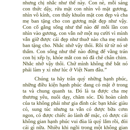
nhưng chị nhắc như thế này. Con nè, mỗi sáng
con thức dậy, rửa mặt con nhìn vô mặt gương,
nhìn vô kính, con thấy khuôn mặt con đẹp và cha
mẹ ban tặng cho con gương mặt đẹp như vậy.
Con cố gắng sống như thế nào để mỗi lần con
nhìn vào gương, con vẫn nở một nụ cười vì mình
vẫn giữ được cái đẹp như thuở nào cha mẹ mình
ban tặng cho. Nhắc nhở vậy thôi. Rồi từ từ nó sẽ
thấm. Con sống như thế nào đừng để vầng trán
con bị xếp ly, khóe mắt con nó đã chẻ chân chim.
Nhắc nhở vậy thôi. Chứ mình không thể bắt nó
phải làm y xì như lúc ở Việt Nam đâu.”
Chúng ta hãy trân quý những hạnh phúc,
những điều kiện hạnh phúc đang có mặt ở trong
ta và chung quanh ta. Đó là ta được cha mẹ
thương yêu, nuôi dạy, chăm sóc. Dù hoàn cảnh
của ta không phải như gia đình các bạn khác giàu
có, sung túc nhưng ta vẫn có được bữa cơm
ngon, có được chiếc áo lành để mặc, có được cái
không gian hạnh phúc vui đùa là quý lắm rồi, đòi
cái gì nữa. Nhiều khi ngồi trong một không gian