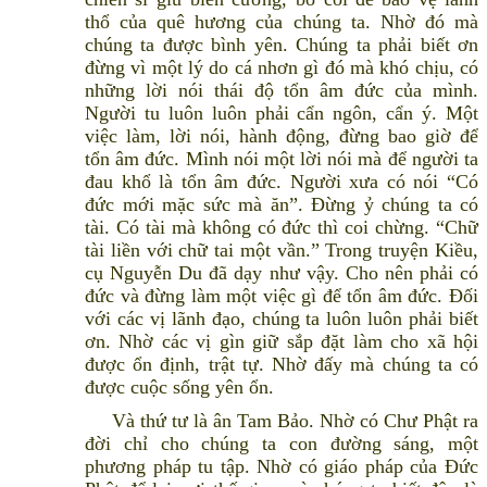
thổ của quê hương của chúng ta. Nhờ đó mà
chúng ta được bình yên. Chúng ta phải biết ơn
đừng vì một lý do cá nhơn gì đó mà khó chịu, có
những lời nói thái độ tổn âm đức của mình.
Người tu luôn luôn phải cẩn ngôn, cẩn ý. Một
việc làm, lời nói, hành động, đừng bao giờ để
tổn âm đức. Mình nói một lời nói mà để người ta
đau khổ là tổn âm đức. Người xưa có nói “Có
đức mới mặc sức mà ăn”. Đừng ỷ chúng ta có
tài. Có tài mà không có đức thì coi chừng. “Chữ
tài liền với chữ tai một vần.” Trong truyện Kiều,
cụ Nguyễn Du đã dạy như vậy. Cho nên phải có
đức và đừng làm một việc gì để tổn âm đức. Đối
với các vị lãnh đạo, chúng ta luôn luôn phải biết
ơn. Nhờ các vị gìn giữ sắp đặt làm cho xã hội
được ổn định, trật tự. Nhờ đấy mà chúng ta có
được cuộc sống yên ổn.
Và thứ tư là ân Tam Bảo. Nhờ có Chư Phật ra
đời chỉ cho chúng ta con đường sáng, một
phương pháp tu tập. Nhờ có giáo pháp của Đức