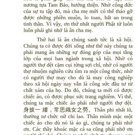
nương tựa Tam Bảo, hướng thiện. Nhờ công đức
của sự tu tập đó, mà cha mẹ mới có thể tháo gỡ
được những phiền muộn, lo toan, bất an trong
tinh thần. Vì vậy, ơn thứ nhất người Phật tử luôn
luôn phải ghi nhớ là ân cha mẹ.
Thứ hai là ân chúng sanh tức là xã hội.
Chúng ta có được đời sống như thế này chúng ta
phải mang ân những sự đóng góp của mọi tầng
lớp của mọi ban ngành trong xã hội. Nhờ có
người thợ dệt cặm cụi từng sợi chỉ, nhờ có người
thợ nhuộm nghiên cứu tìm ra một công thức, nhờ
có người thợ may cho dù là may công nghiệp
theo xã hội ngày nay vẫn là công sức đầu tư từ
chất xám của họ. Do đó, chúng ta mới có được
chiếc áo, có được phục sức trang nghiêm. Vì thế,
chúng ta mặc chiếc áo phải nhớ người thợ dệt.
身披一 縷，常思織女之勞。Thân phi nhất lũ,
thường tư chức nữ chi lao. Thân mình mặc một
chiếc áo cho dù nó là áo gì, chúng ta phải nhớ
ơn. Các thầy khoác mặc cà sa cũng phải nhớ ơn