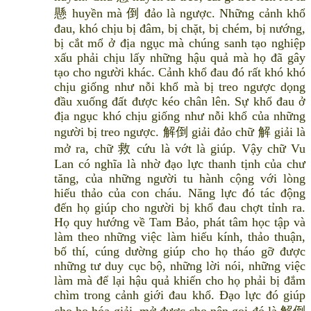
懸 huyền mà 倒 đảo là ngược. Những cảnh khổ
đau, khó chịu bị đâm, bị chặt, bị chém, bị nướng,
bị cắt mổ ở địa ngục mà chúng sanh tạo nghiệp
xấu phải chịu lấy những hậu quả mà họ đã gây
tạo cho người khác. Cảnh khổ đau đó rất khó khó
chịu giống như nỗi khổ mà bị treo ngược dọng
đầu xuống đất được kéo chân lên. Sự khổ đau ở
địa ngục khó chịu giống như nỗi khổ của những
người bị treo ngược. 解倒 giải đảo chữ 解 giải là
mở ra, chữ 救 cứu là vớt là giúp. Vậy chữ Vu
Lan có nghĩa là nhờ đạo lực thanh tịnh của chư
tăng, của những người tu hành cộng với lòng
hiếu thảo của con cháu. Năng lực đó tác động
đến họ giúp cho người bị khổ đau chợt tỉnh ra.
Họ quy hướng về Tam Bảo, phát tâm học tập và
làm theo những việc làm hiếu kính, thảo thuận,
bố thí, cúng dường giúp cho họ tháo gỡ được
những tư duy cục bộ, những lời nói, những việc
làm mà để lại hậu quả khiến cho họ phải bị đắm
chìm trong cảnh giới đau khổ. Đạo lực đó giúp