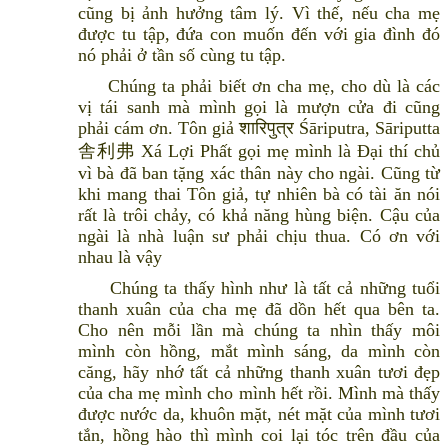
cũng bị ảnh hưởng tâm lý. Vì thế, nếu cha mẹ
được tu tập, đứa con muốn đến với gia đình đó
nó phải ở tần số cùng tu tập.
Chúng ta phải biết ơn cha mẹ, cho dù là các
vị tái sanh mà mình gọi là mượn cửa đi cũng
phải cám ơn. Tôn giả शारिपुत्र Śāriputra, Sāriputta
舎利弗 Xá Lợi Phất gọi mẹ mình là Đại thí chủ
vì bà đã ban tặng xác thân này cho ngài. Cũng từ
khi mang thai Tôn giả, tự nhiên bà có tài ăn nói
rất là trôi chảy, có khả năng hùng biện. Cậu của
ngài là nhà luận sư phải chịu thua. Có ơn với
nhau là vậy
Chúng ta thấy hình như là tất cả những tuổi
thanh xuân của cha mẹ đã dồn hết qua bên ta.
Cho nên mỗi lần mà chúng ta nhìn thấy môi
mình còn hồng, mắt mình sáng, da mình còn
căng, hãy nhớ tất cả những thanh xuân tươi đẹp
của cha mẹ mình cho mình hết rồi. Mình mà thấy
được nước da, khuôn mặt, nét mặt của mình tươi
tắn, hồng hào thì mình coi lại tóc trên đầu của