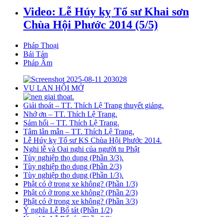
Video: Lễ Húy kỵ Tổ sư Khai sơn
Chùa Hội Phước 2014 (5/5)
Pháp Thoại
Bái Tán
Pháp Âm
VU LAN HỘI MỞ
Giải thoát – TT. Thích Lệ Trang thuyết giảng.
Nhớ ơn – TT. Thích Lệ Trang.
Sám hối – TT. Thích Lệ Trang.
Tâm lân mẫn – TT. Thích Lệ Trang.
Lễ Húy kỵ Tổ sư KS Chùa Hội Phước 2014.
Nghi lễ và Oai nghi của người tu Phật
Tùy nghiệp thọ dụng (Phần 3/3).
Tùy nghiệp thọ dụng (Phần 2/3)
Tùy nghiệp thọ dụng (Phần 1/3).
Phật có ở trong xe không? (Phần 1/3)
Phật có ở trong xe không? (Phần 2/3)
Phật có ở trong xe không? (Phần 3/3)
Ý nghĩa Lễ Bố tát (Phần 1/2)