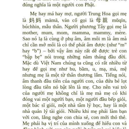
đúng nghĩa là một người con Phật.
Mẹ hay má hay mợ, người Trung Hoa gọi mẹ
là 妈妈 māmā, văn cổ gọi là 母親 mǔqīn,
búchhin, mẫu thân. Người phương Tây gọi mẹ là
mother, mum, mom, mamma, mammy, mère.
Sao nó lạ là cùng ở phụ âm, âm môi m là âm mà
chỉ cần mở môi là có thể phát âm được (như “m”
hay “b”) – bởi vậy âm này rất dễ được trẻ con
“bập bẹ” nói trong những năm tháng đầu đời.
Mặc dù Việt Nam chúng ta cũng có rất nhiều từ
hay để gọi mẹ như bu, bầm, u, mạ, má, mệ
nhưng mẹ là một từ thân thương lắm. Tiếng nói,
âm thanh đầu tiên của người con, của đứa bé lọt
lòng đầu tiên nó bật lên là mẹ. Cho nên vai trò
của người mẹ không chỉ là mẹ mà mẹ có khi
đóng vai một người bạn, một người đầu bếp giỏi,
một bác sĩ giỏi, một nhà tâm lý học, hay là một
nhà quản lý tài giỏi. Nhiều khi mẹ phải làm bạn
với con, lắng nghe con chia sẻ, con mới thỏ thẻ.
Mẹ phải hạ vị trí của mình xuống để hiểu con và