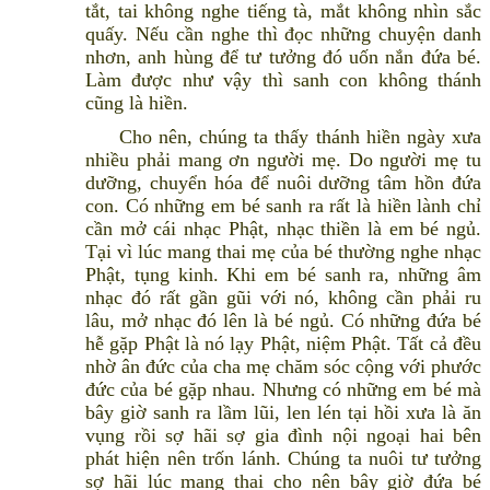
tắt, tai không nghe tiếng tà, mắt không nhìn sắc
quấy. Nếu cần nghe thì đọc những chuyện danh
nhơn, anh hùng để tư tưởng đó uốn nắn đứa bé.
Làm được như vậy thì sanh con không thánh
cũng là hiền.
Cho nên, chúng ta thấy thánh hiền ngày xưa
nhiều phải mang ơn người mẹ. Do người mẹ tu
dưỡng, chuyển hóa để nuôi dưỡng tâm hồn đứa
con. Có những em bé sanh ra rất là hiền lành chỉ
cần mở cái nhạc Phật, nhạc thiền là em bé ngủ.
Tại vì lúc mang thai mẹ của bé thường nghe nhạc
Phật, tụng kinh. Khi em bé sanh ra, những âm
nhạc đó rất gần gũi với nó, không cần phải ru
lâu, mở nhạc đó lên là bé ngủ. Có những đứa bé
hễ gặp Phật là nó lạy Phật, niệm Phật. Tất cả đều
nhờ ân đức của cha mẹ chăm sóc cộng với phước
đức của bé gặp nhau. Nhưng có những em bé mà
bây giờ sanh ra lầm lũi, len lén tại hồi xưa là ăn
vụng rồi sợ hãi sợ gia đình nội ngoại hai bên
phát hiện nên trốn lánh. Chúng ta nuôi tư tưởng
sợ hãi lúc mang thai cho nên bây giờ đứa bé