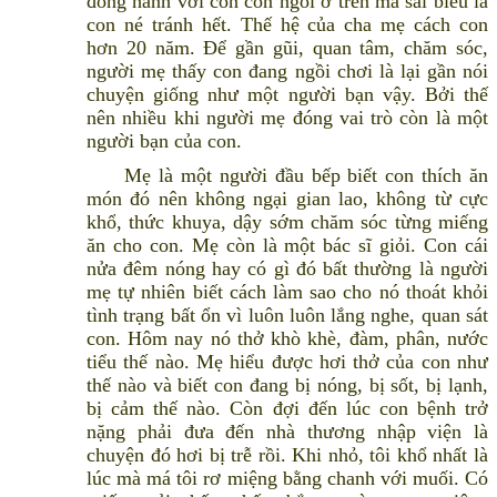
đồng hành với con còn ngồi ở trên mà sai biểu là
con né tránh hết. Thế hệ của cha mẹ cách con
hơn 20 năm. Để gần gũi, quan tâm, chăm sóc,
người mẹ thấy con đang ngồi chơi là lại gần nói
chuyện giống như một người bạn vậy. Bởi thế
nên nhiều khi người mẹ đóng vai trò còn là một
người bạn của con.
Mẹ là một người đầu bếp biết con thích ăn
món đó nên không ngại gian lao, không từ cực
khổ, thức khuya, dậy sớm chăm sóc từng miếng
ăn cho con. Mẹ còn là một bác sĩ giỏi. Con cái
nửa đêm nóng hay có gì đó bất thường là người
mẹ tự nhiên biết cách làm sao cho nó thoát khỏi
tình trạng bất ổn vì luôn luôn lắng nghe, quan sát
con. Hôm nay nó thở khò khè, đàm, phân, nước
tiểu thế nào. Mẹ hiểu được hơi thở của con như
thế nào và biết con đang bị nóng, bị sốt, bị lạnh,
bị cảm thế nào. Còn đợi đến lúc con bệnh trở
nặng phải đưa đến nhà thương nhập viện là
chuyện đó hơi bị trễ rồi. Khi nhỏ, tôi khổ nhất là
lúc mà má tôi rơ miệng bằng chanh với muối. Có