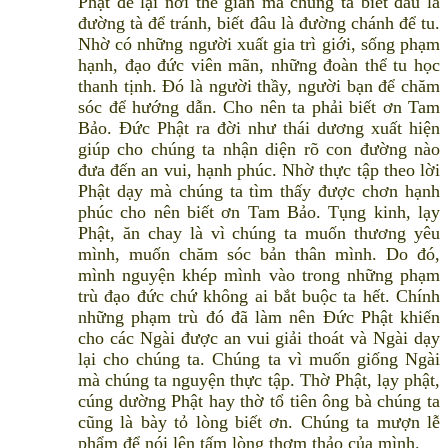
Phật để lại nơi thế gian mà chúng ta biết đâu là
đường tà để tránh, biết đâu là đường chánh để tu.
Nhờ có những người xuất gia trì giới, sống phạm
hạnh, đạo đức viên mãn, những đoàn thể tu học
thanh tịnh. Đó là người thầy, người bạn để chăm
sóc để hướng dẫn. Cho nên ta phải biết ơn Tam
Bảo. Đức Phật ra đời như thái dương xuất hiện
giúp cho chúng ta nhận diện rõ con đường nào
đưa đến an vui, hạnh phúc. Nhờ thực tập theo lời
Phật dạy mà chúng ta tìm thấy được chơn hạnh
phúc cho nên biết ơn Tam Bảo. Tụng kinh, lạy
Phật, ăn chay là vì chúng ta muốn thương yêu
mình, muốn chăm sóc bản thân mình. Do đó,
mình nguyện khép mình vào trong những phạm
trù đạo đức chứ không ai bắt buộc ta hết. Chính
những phạm trù đó đã làm nên Đức Phật khiến
cho các Ngài được an vui giải thoát và Ngài dạy
lại cho chúng ta. Chúng ta vì muốn giống Ngài
mà chúng ta nguyện thực tập. Thờ Phật, lạy phật,
cúng dường Phật hay thờ tổ tiên ông bà chúng ta
cũng là bày tỏ lòng biết ơn. Chúng ta mượn lễ
phẩm để nói lên tấm lòng thơm thảo của mình.