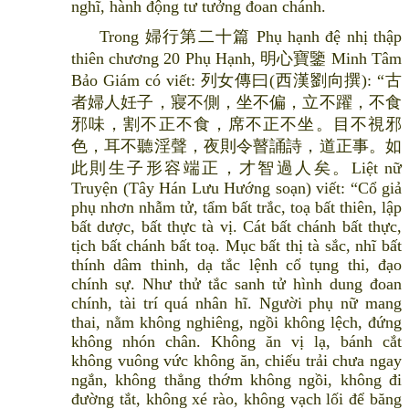
nghĩ, hành động tư tưởng đoan chánh.
Trong 婦行第二十篇 Phụ hạnh đệ nhị thập
thiên chương 20 Phụ Hạnh, 明心寶鑒 Minh Tâm
Bảo Giám có viết: 列女傳曰(西漢劉向撰): “古
者婦人妊子，寢不側，坐不偏，立不躍，不食
邪味，割不正不食，席不正不坐。目不視邪
色，耳不聽淫聲，夜則令瞽誦詩，道正事。如
此則生子形容端正，才智過人矣。Liệt nữ
Truyện (Tây Hán Lưu Hướng soạn) viết: “Cổ giả
phụ nhơn nhẫm tử, tẩm bất trắc, toạ bất thiên, lập
bất dược, bất thực tà vị. Cát bất chánh bất thực,
tịch bất chánh bất toạ. Mục bất thị tà sắc, nhĩ bất
thính dâm thinh, dạ tắc lệnh cổ tụng thi, đạo
chính sự. Như thử tắc sanh tử hình dung đoan
chính, tài trí quá nhân hĩ. Người phụ nữ mang
thai, nằm không nghiêng, ngồi không lệch, đứng
không nhón chân. Không ăn vị lạ, bánh cắt
không vuông vức không ăn, chiếu trải chưa ngay
ngắn, không thẳng thớm không ngồi, không đi
đường tắt, không xé rào, không vạch lối để băng