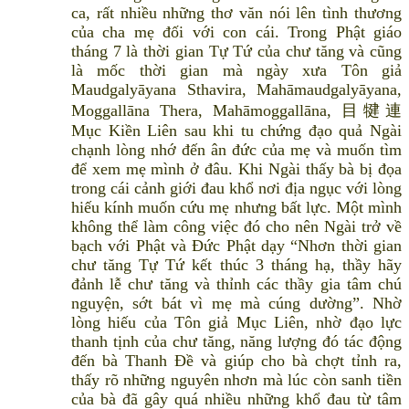
ca, rất nhiều những thơ văn nói lên tình thương
của cha mẹ đối với con cái. Trong Phật giáo
tháng 7 là thời gian Tự Tứ của chư tăng và cũng
là mốc thời gian mà ngày xưa Tôn giả
Maudgalyāyana Sthavira, Mahāmaudgalyāyana,
Moggallāna Thera, Mahāmoggallāna, 目犍連
Mục Kiền Liên sau khi tu chứng đạo quả Ngài
chạnh lòng nhớ đến ân đức của mẹ và muốn tìm
để xem mẹ mình ở đâu. Khi Ngài thấy bà bị đọa
trong cái cảnh giới đau khổ nơi địa ngục với lòng
hiếu kính muốn cứu mẹ nhưng bất lực. Một mình
không thể làm công việc đó cho nên Ngài trở về
bạch với Phật và Đức Phật dạy “Nhơn thời gian
chư tăng Tự Tứ kết thúc 3 tháng hạ, thầy hãy
đảnh lễ chư tăng và thỉnh các thầy gia tâm chú
nguyện, sớt bát vì mẹ mà cúng dường”. Nhờ
lòng hiếu của Tôn giả Mục Liên, nhờ đạo lực
thanh tịnh của chư tăng, năng lượng đó tác động
đến bà Thanh Đề và giúp cho bà chợt tỉnh ra,
thấy rõ những nguyên nhơn mà lúc còn sanh tiền
của bà đã gây quá nhiều những khổ đau từ tâm