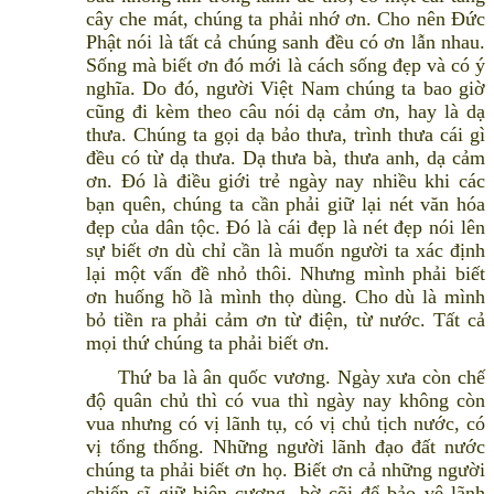
cây che mát, chúng ta phải nhớ ơn. Cho nên Đức
Phật nói là tất cả chúng sanh đều có ơn lẫn nhau.
Sống mà biết ơn đó mới là cách sống đẹp và có ý
nghĩa. Do đó, người Việt Nam chúng ta bao giờ
cũng đi kèm theo câu nói dạ cảm ơn, hay là dạ
thưa. Chúng ta gọi dạ bảo thưa, trình thưa cái gì
đều có từ dạ thưa. Dạ thưa bà, thưa anh, dạ cảm
ơn. Đó là điều giới trẻ ngày nay nhiều khi các
bạn quên, chúng ta cần phải giữ lại nét văn hóa
đẹp của dân tộc. Đó là cái đẹp là nét đẹp nói lên
sự biết ơn dù chỉ cần là muốn người ta xác định
lại một vấn đề nhỏ thôi. Nhưng mình phải biết
ơn huống hồ là mình thọ dùng. Cho dù là mình
bỏ tiền ra phải cảm ơn từ điện, từ nước. Tất cả
mọi thứ chúng ta phải biết ơn.
Thứ ba là ân quốc vương. Ngày xưa còn chế
độ quân chủ thì có vua thì ngày nay không còn
vua nhưng có vị lãnh tụ, có vị chủ tịch nước, có
vị tổng thống. Những người lãnh đạo đất nước
chúng ta phải biết ơn họ. Biết ơn cả những người
chiến sĩ giữ biên cương, bờ cõi để bảo vệ lãnh