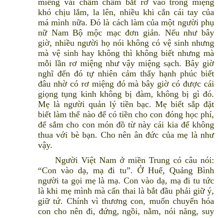
miếng vải chấm chấm bắt rơ vào trong miệng
khó chịu lắm, la lên, nhiều khi cắn cái tay của
má mình nữa. Đó là cách làm của một người phụ
nữ Nam Bộ mộc mạc đơn giản. Nếu như bây
giờ, nhiều người họ nói không có vệ sinh nhưng
mà vệ sinh hay không thì không biết nhưng mà
mỗi lần rơ miệng như vậy miệng sạch. Bây giờ
nghĩ đến đó tự nhiên cảm thấy hạnh phúc biết
đâu nhờ có rơ miệng đó mà bây giờ có được cái
giọng tụng kinh không bị đàm, không bị gì đó.
Mẹ là người quản lý tiền bạc. Mẹ biết sắp đặt
biết làm thế nào để có tiền cho con đóng học phí,
để sắm cho con món đồ từ này cái kia để không
thua với bè bạn. Cho nên ân đức của mẹ là như
vậy.
Người Việt Nam ở miền Trung có câu nói:
“Con vào dạ, mạ đi tu”. Ở Huế, Quảng Bình
người ta gọi mẹ là mạ. Con vào dạ, mạ đi tu tức
là khi mẹ mình mà cấn thai là bắt đầu phải giữ ý,
giữ tứ. Chính vì thương con, muốn chuyển hóa
con cho nên đi, đứng, ngồi, nằm, nói năng, suy