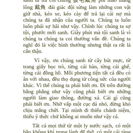
sanh tử thì coi chừng 披毛戴角 phi mao mang
lông 戴角 đái giác đội sừng làm những con vật
giữ nhà, kéo xe, kéo cày để trả lại cái nợ mà
chúng ta đã nhận của người ta. Chúng ta luôn
luôn phải sợ hãi như vậy. Chính lúc chúng ta sợ
tội, phước mới sanh. Giây phút mà tội sanh là vì
chúng ta chúng ta coi thường vấn đề. Chúng ta
nghĩ đó là việc bình thường nhưng thật ra rất là
cẩn thận.
Vì vậy, ơn chúng sanh từ cây bút mực, từ
trang giấy học trò, từng cái bàn, từng cái ghế,
từng cái đồng hồ. Mỗi phương tiện tất cả đều có
ân với nhau, đều thọ dụng từ công sức của người
khác. Vì thế chúng ta phải biết ơn. Đi trên đường
bằng phẳng như vậy cũng phải biết ơn những
người làm giao thông, đường xá. Cái gì cũng
phải biết ơn. Nhỡ vấp một cục đá nhỏ, đừng khó
chịu mắng chửi. Tại mình đi thiếu chánh niệm,
thiếu ý thức chứ không ai muốn như vậy cả.
Tất cả mọi thứ từ một ly nước sạch, có một
bầu không khí trong lành để thở, có một cái tàng