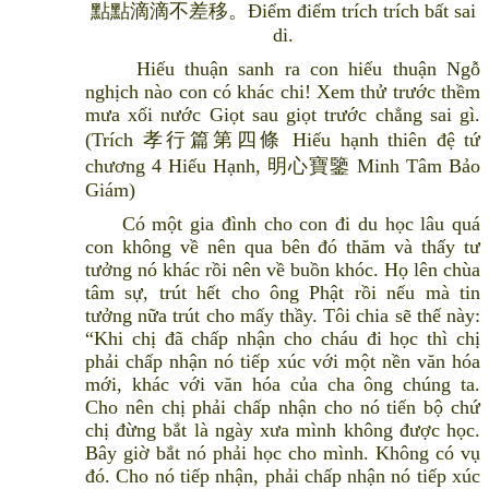
點點滴滴不差移。Điểm điểm trích trích bất sai
di.
Hiếu thuận sanh ra con hiếu thuận Ngỗ
nghịch nào con có khác chi! Xem thử trước thềm
mưa xối nước Giọt sau giọt trước chẳng sai gì.
(Trích 孝行篇第四條 Hiếu hạnh thiên đệ tứ
chương 4 Hiếu Hạnh, 明心寶鑒 Minh Tâm Bảo
Giám)
Có một gia đình cho con đi du học lâu quá
con không về nên qua bên đó thăm và thấy tư
tưởng nó khác rồi nên về buồn khóc. Họ lên chùa
tâm sự, trút hết cho ông Phật rồi nếu mà tin
tưởng nữa trút cho mấy thầy. Tôi chia sẽ thế này:
“Khi chị đã chấp nhận cho cháu đi học thì chị
phải chấp nhận nó tiếp xúc với một nền văn hóa
mới, khác với văn hóa của cha ông chúng ta.
Cho nên chị phải chấp nhận cho nó tiến bộ chứ
chị đừng bắt là ngày xưa mình không được học.
Bây giờ bắt nó phải học cho mình. Không có vụ
đó. Cho nó tiếp nhận, phải chấp nhận nó tiếp xúc