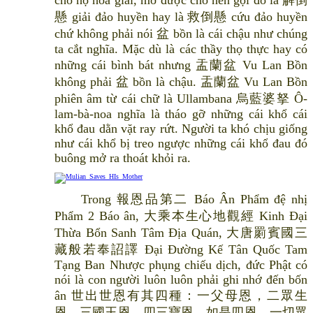
cho họ hóa giải, mở được cho nên gọi đó là 解倒
懸 giải đảo huyền hay là 救倒懸 cứu đảo huyền
chứ không phải nói 盆 bồn là cái chậu như chúng
ta cắt nghĩa. Mặc dù là các thầy thọ thực hay có
những cái bình bát nhưng 盂蘭盆 Vu Lan Bồn
không phải 盆 bồn là chậu. 盂蘭盆 Vu Lan Bồn
phiên âm từ cái chữ là Ullambana 烏藍婆拏 Ô-
lam-bà-noa nghĩa là tháo gỡ những cái khổ cái
khổ đau dằn vặt ray rứt. Người ta khó chịu giống
như cái khổ bị treo ngược những cái khổ đau đó
buông mở ra thoát khỏi ra.
Trong 報恩品第二 Báo Ân Phẩm đệ nhị
Phẩm 2 Báo ân, 大乘本生心地觀經 Kinh Đại
Thừa Bổn Sanh Tâm Địa Quán, 大唐罽賓國三
藏般若奉詔譯 Đại Đường Kế Tân Quốc Tam
Tạng Ban Nhược phụng chiếu dịch, đức Phật có
nói là con người luôn luôn phải ghi nhớ đến bốn
ân 世出世恩有其四種：一父母恩，二眾生
恩，三國王恩，四三寶恩。如是四恩，一切眾