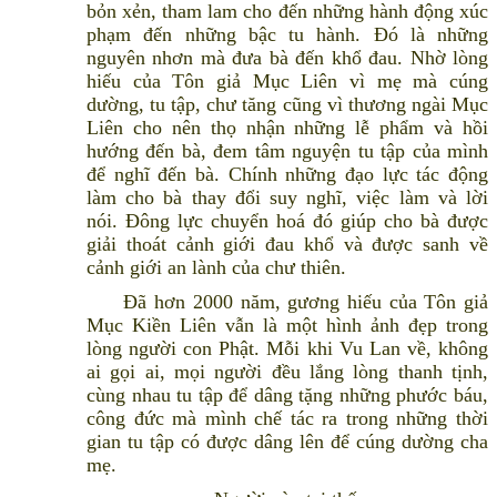
bỏn xẻn, tham lam cho đến những hành động xúc
phạm đến những bậc tu hành. Đó là những
nguyên nhơn mà đưa bà đến khổ đau. Nhờ lòng
hiếu của Tôn giả Mục Liên vì mẹ mà cúng
dường, tu tập, chư tăng cũng vì thương ngài Mục
Liên cho nên thọ nhận những lễ phẩm và hồi
hướng đến bà, đem tâm nguyện tu tập của mình
để nghĩ đến bà. Chính những đạo lực tác động
làm cho bà thay đổi suy nghĩ, việc làm và lời
nói. Đông lực chuyển hoá đó giúp cho bà được
giải thoát cảnh giới đau khổ và được sanh về
cảnh giới an lành của chư thiên.
Đã hơn 2000 năm, gương hiếu của Tôn giả
Mục Kiền Liên vẫn là một hình ảnh đẹp trong
lòng người con Phật. Mỗi khi Vu Lan về, không
ai gọi ai, mọi người đều lắng lòng thanh tịnh,
cùng nhau tu tập để dâng tặng những phước báu,
công đức mà mình chế tác ra trong những thời
gian tu tập có được dâng lên để cúng dường cha
mẹ.