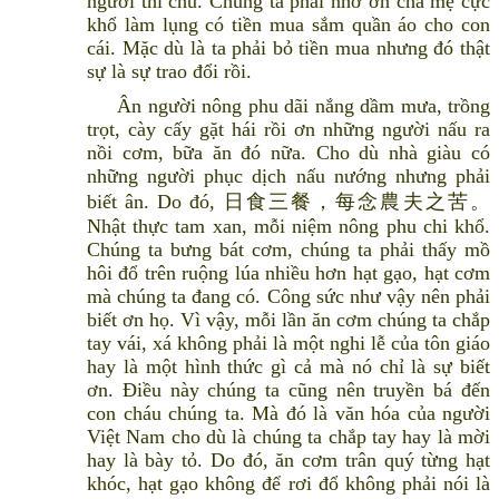
người thí chủ. Chúng ta phải nhớ ơn cha mẹ cực
khổ làm lụng có tiền mua sắm quần áo cho con
cái. Mặc dù là ta phải bỏ tiền mua nhưng đó thật
sự là sự trao đổi rồi.
Ân người nông phu dãi nắng dầm mưa, trồng
trọt, cày cấy gặt hái rồi ơn những người nấu ra
nồi cơm, bữa ăn đó nữa. Cho dù nhà giàu có
những người phục dịch nấu nướng nhưng phải
biết ân. Do đó, 日食三餐，每念農夫之苦。
Nhật thực tam xan, mỗi niệm nông phu chi khổ.
Chúng ta bưng bát cơm, chúng ta phải thấy mồ
hôi đổ trên ruộng lúa nhiều hơn hạt gạo, hạt cơm
mà chúng ta đang có. Công sức như vậy nên phải
biết ơn họ. Vì vậy, mỗi lần ăn cơm chúng ta chắp
tay vái, xá không phải là một nghi lễ của tôn giáo
hay là một hình thức gì cả mà nó chỉ là sự biết
ơn. Điều này chúng ta cũng nên truyền bá đến
con cháu chúng ta. Mà đó là văn hóa của người
Việt Nam cho dù là chúng ta chắp tay hay là mời
hay là bày tỏ. Do đó, ăn cơm trân quý từng hạt
khóc, hạt gạo không để rơi đổ không phải nói là