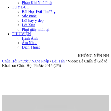
Pháp Khí Nhà Phật
TÙY BÚT
Bài Học Đời Thường
Sức khỏe
Lời hay ý đẹp
Lời Xưa
Phút giây nhìn lại
THƯ VIỆN
Hình Ảnh
Âm Nhạc
Dịch Thuật
KHÔNG NÊN NHÌN 
Chùa Hội Phước
/
Nghe Pháp
/
Bái Tán
/
Video: Lễ Chẩn tế Giỗ tổ
Khai sơn Chùa Hội Phước 2015 (2/5)