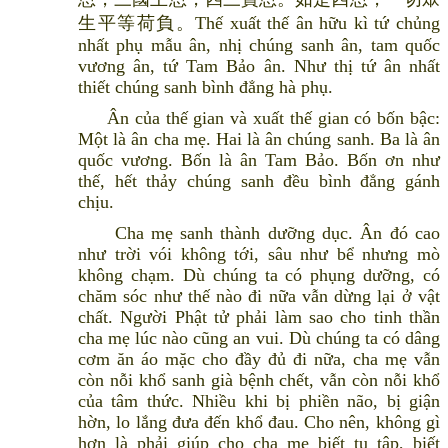
生平等荷負。Thế xuất thế ân hữu kì tứ chủng
nhất phụ mẫu ân, nhị chúng sanh ân, tam quốc
vương ân, tứ Tam Bảo ân. Như thị tứ ân nhất
thiết chúng sanh bình đẳng hà phụ.
Ân của thế gian và xuất thế gian có bốn bậc:
Một là ân cha mẹ. Hai là ân chúng sanh. Ba là ân
quốc vương. Bốn là ân Tam Bảo. Bốn ơn như
thế, hết thảy chúng sanh đều bình đẳng gánh
chịu.
Cha mẹ sanh thành dưỡng dục. Ân đó cao
như trời vói không tới, sâu như bể nhưng mò
không chạm. Dù chúng ta có phụng dưỡng, có
chăm sóc như thế nào đi nữa vẫn dừng lại ở vật
chất. Người Phật tử phải làm sao cho tinh thần
cha mẹ lúc nào cũng an vui. Dù chúng ta có dâng
cơm ăn áo mặc cho đầy đủ đi nữa, cha mẹ vẫn
còn nỗi khổ sanh già bệnh chết, vẫn còn nỗi khổ
của tâm thức. Nhiều khi bị phiền não, bị giận
hờn, lo lắng đưa đến khổ đau. Cho nên, không gì
hơn là phải giúp cho cha mẹ biết tu tập, biết