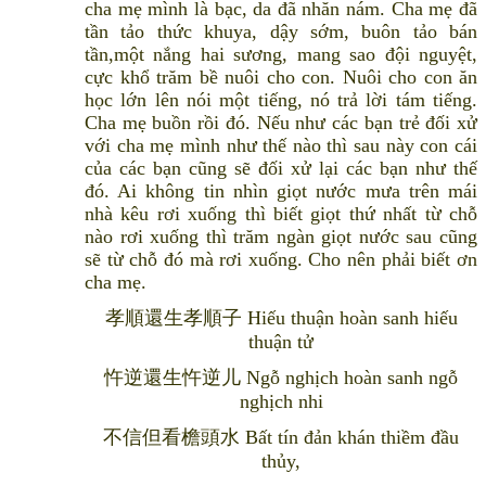
cha mẹ mình là bạc, da đã nhăn nám. Cha mẹ đã
tần tảo thức khuya, dậy sớm, buôn tảo bán
tần,một nắng hai sương, mang sao đội nguyệt,
cực khổ trăm bề nuôi cho con. Nuôi cho con ăn
học lớn lên nói một tiếng, nó trả lời tám tiếng.
Cha mẹ buồn rồi đó. Nếu như các bạn trẻ đối xử
với cha mẹ mình như thế nào thì sau này con cái
của các bạn cũng sẽ đối xử lại các bạn như thế
đó. Ai không tin nhìn giọt nước mưa trên mái
nhà kêu rơi xuống thì biết giọt thứ nhất từ chỗ
nào rơi xuống thì trăm ngàn giọt nước sau cũng
sẽ từ chỗ đó mà rơi xuống. Cho nên phải biết ơn
cha mẹ.
孝順還生孝順子 Hiếu thuận hoàn sanh hiếu
thuận tử
忤逆還生忤逆儿 Ngỗ nghịch hoàn sanh ngỗ
nghịch nhi
不信但看檐頭水 Bất tín đản khán thiềm đầu
thủy,