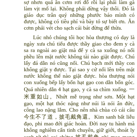
sợ nhơn quả ăn cơm rơi đổ rồi lại phải làm gà
làm vịt mổ lại. Không phải dừng vậy thôi. Đó là
giáo dục trân quý những phước báo mình có
được, không có tiêu phí và bày tỏ sự biết ơn. Ăn
cơm phải vét cho sạch cái bát đừng để thừa.
Lúc nhỏ chúng tôi học hòa thượng có dạy là
ngày xưa chú tiểu được thầy giao cho đem y cà
sa ra ngoài ao giặt mà để y cà sa xuống nó nổi
phều lên mặt nước không tài nào giặt được. Chú
lấy đá dằn nó cũng nổi. Chú bạch mới thầy con
không giặt y được. Tại sao y cứ nổi lên trên mặt
nước không thể nào giặt được. hòa thượng nói
con xuống bếp lấy bốn hạt gạo con dằn bốn góc.
Quả nhiên dằn 4 hạt gạo, y cà sa chìm xuống. 一
米重如山。Nhứt mễ trọng như sơn. Một hạt
gạo, một hạt thóc nặng như núi là nói ân đức,
công lao nặng lắm. Cho nên nhà chùa có cái câu
今生不了道，披毛戴角還。Kim sanh bất liễu
đạo, phi mao đới giác hoàn. Đời nay tu hành mà
không nghiêm cẩn tinh chuyên, giữ giới, thoát ly