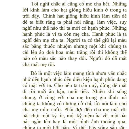
Tôi nghĩ chắc ai cũng có mẹ cha hết. Những
lời kinh làm cho hạt giống hiếu kính ở trong ta
trỗi dậy. Chính hạt giống hiếu kính làm tiền đề
để ta biết rằng ta phải nói năng, làm việc, suy
nghĩ như thế nào thì ta mới có hạnh phúc. Những
hạnh phúc là vì ta còn mẹ cha. Hạnh phúc là ta
nghĩ đến mẹ cha ta. Người ta có thể giữ lại màu
sắc bằng thuốc nhuộm nhưng một khi chúng ta
cài lên áo đoá hoa màu trắng rồi thì không thể
nào có màu sắc nào thay đổi. Người đó đã mất
cha mất mẹ rồi.
Đó là một việc làm mang tính nhơn văn nhắc
nhở đến hạnh phúc đến điều kiện hạnh phúc đang
có mặt với ta. Cho nên ta trân quý, đừng để mất
đi rồi mới ân hận, nuối tiếc. Nhiều khi sống
chung, ở cùng với cha mẹ trong gia đình mà
chúng ta không có những cử chỉ, lời nói làm cho
cha mẹ mỉm cười. Phải đợi đến cha mẹ mất rồi
bất chợt một ký ức, một kỷ niệm ùa về, một bài
hát ngân lên hay là một hình ảnh thoáng qua,
chúng ta mới hối hận. Vì thế, hãy sống sâu sắc,