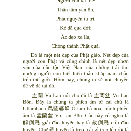
Người còn tại thế:
Thân tâm yên ổn,
Phát nguyện tu trì.
Kẻ đã qua đời:
Ác đạo xa lìa,
Chóng thành Phật quả.
Đó là một nét đẹp của Phật giáo. Nét đẹp của
người con Phật và cũng chính là nét đẹp nhơn
văn của dân tộc Việt Nam của những trái tim
những người con biết hiếu thảo khắp năm châu
trên thế giới. Hôm nay, chúng ta sẽ nói chuyên
đề về đề tài đó.
盂蘭 Vu Lan nói cho đủ là 盂蘭盆 Vu Lan
Bồn. Đấy là chúng ta phiên âm từ cái chữ là
Ullambana 烏藍婆拏 Ô-lam-bà-noa, mình phiên
âm là 盂蘭盆 Vu Lan Bồn. Câu này có nghĩa là
解倒懸 giải đảo huyền hay là 救倒懸 cứu đảo
huyền. Chữ 懸 huyền là treo, cái gì treo lên rồi là