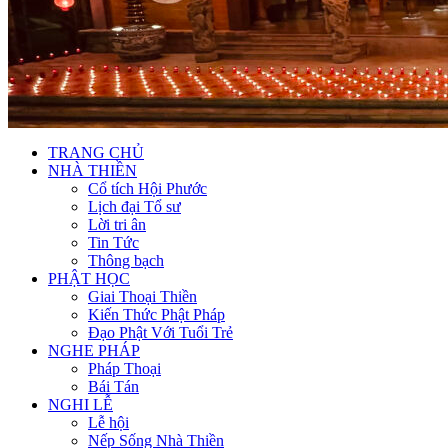
TRANG CHỦ
NHÀ THIỀN
Cổ tích Hội Phước
Lịch đại Tổ sư
Lời tri ân
Tin Tức
Thông bạch
PHẬT HỌC
Giai Thoại Thiền
Kiến Thức Phật Pháp
Đạo Phật Với Tuổi Trẻ
NGHE PHÁP
Pháp Thoại
Bái Tán
NGHI LỄ
Lễ hội
Nếp Sống Nhà Thiền