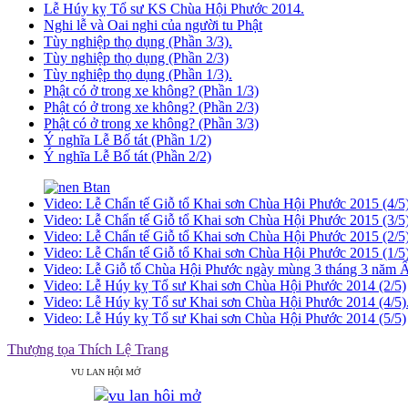
Lễ Húy kỵ Tổ sư KS Chùa Hội Phước 2014.
Nghi lễ và Oai nghi của người tu Phật
Tùy nghiệp thọ dụng (Phần 3/3).
Tùy nghiệp thọ dụng (Phần 2/3)
Tùy nghiệp thọ dụng (Phần 1/3).
Phật có ở trong xe không? (Phần 1/3)
Phật có ở trong xe không? (Phần 2/3)
Phật có ở trong xe không? (Phần 3/3)
Ý nghĩa Lễ Bố tát (Phần 1/2)
Ý nghĩa Lễ Bố tát (Phần 2/2)
Video: Lễ Chẩn tế Giỗ tổ Khai sơn Chùa Hội Phước 2015 (4/5)
Video: Lễ Chẩn tế Giỗ tổ Khai sơn Chùa Hội Phước 2015 (3/5)
Video: Lễ Chẩn tế Giỗ tổ Khai sơn Chùa Hội Phước 2015 (2/5
Video: Lễ Chẩn tế Giỗ tổ Khai sơn Chùa Hội Phước 2015 (1/5)
Video: Lễ Giỗ tổ Chùa Hội Phước ngày mùng 3 tháng 3 năm Ấ
Video: Lễ Húy kỵ Tổ sư Khai sơn Chùa Hội Phước 2014 (2/5)
Video: Lễ Húy kỵ Tổ sư Khai sơn Chùa Hội Phước 2014 (4/5)
Video: Lễ Húy kỵ Tổ sư Khai sơn Chùa Hội Phước 2014 (5/5)
Thượng tọa Thích Lệ Trang
VU LAN HỘI MỞ