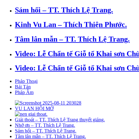
Sám hối – TT. Thích Lệ Trang.
Kinh Vu Lan – Thích Thiện Phước.
Tâm lân mẫn – TT. Thích Lệ Trang.
Video: Lễ Chẩn tế Giỗ tổ Khai sơn Chù
Video: Lễ Chẩn tế Giỗ tổ Khai sơn Chù
Pháp Thoại
Bái Tán
Pháp Âm
VU LAN HỘI MỞ
Giải thoát – TT. Thích Lệ Trang thuyết giảng.
Nhớ ơn – TT. Thích Lệ Trang.
Sám hối – TT. Thích Lệ Trang.
Tâm lân mẫn – TT. Thích Lệ Trang.