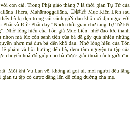
với con cái. Trong Phật giáo tháng 7 là thời gian Tự Tứ của
oggallāna Thera, Mahāmoggallāna, 目犍連 Mục Kiền Liên sau
ấy bà bị đọa trong cái cảnh giới đau khổ nơi địa ngục với
i Phật và Đức Phật dạy “Nhơn thời gian chư tăng Tự Tứ kết
ng”. Nhờ lòng hiếu của Tôn giả Mục Liên, nhờ đạo lực thanh
ên nhơn mà lúc còn sanh tiền của bà đã gây quá nhiều những
guyên nhơn mà đưa bà đến khổ đau. Nhờ lòng hiếu của Tôn
 lễ phẩm và hồi hướng đến bà, đem tâm nguyện tu tập của
ực chuyển hoá đó giúp cho bà được giải thoát cảnh giới đau
. Mỗi khi Vu Lan về, không ai gọi ai, mọi người đều lắng
i gian tu tập có được dâng lên để cúng dường cha mẹ.