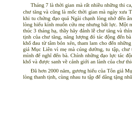
Tháng 7 là thời gian mà rất nhiều những thi ca, 
chư tăng và cũng là mốc thời gian mà ngày xư
khi tu chứng đạo quả Ngài chạnh lòng nhớ đến ân
lòng hiếu kính muốn cứu mẹ nhưng bất lực. Một m
thúc 3 tháng hạ, thầy hãy đảnh lễ chư tăng và th
tịnh của chư tăng, năng lượng đó tác động đến b
khổ đau từ tâm bỏn xẻn, tham lam cho đến những
giả Mục Liên vì mẹ mà cúng dường, tu tập, chư 
mình để nghĩ đến bà. Chính những đạo lực tác độn
khổ và được sanh về cảnh giới an lành của chư 
Đã hơn 2000 năm, gương hiếu của Tôn giả Mục Ki
lòng thanh tịnh, cùng nhau tu tập để dâng tặng n