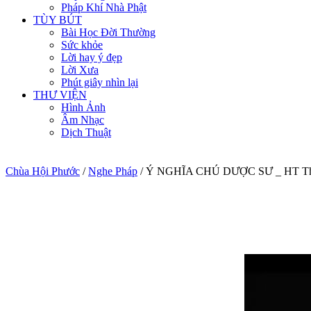
Pháp Khí Nhà Phật
TÙY BÚT
Bài Học Đời Thường
Sức khỏe
Lời hay ý đẹp
Lời Xưa
Phút giây nhìn lại
THƯ VIỆN
Hình Ảnh
Âm Nhạc
Dịch Thuật
Chùa Hội Phước
/
Nghe Pháp
/
Ý NGHĨA CHÚ DƯỢC SƯ _ HT Thí