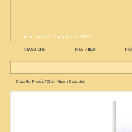
Thứ 6, ngày 07 tháng 8 năm 2026
TRANG CHỦ
NHÀ THIỀN
PH
Chùa Hội Phước
/
Châm Ngôn
/
Cuoc doi.