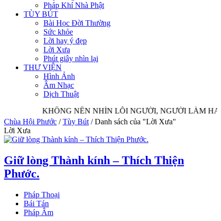
Pháp Khí Nhà Phật
TÙY BÚT
Bài Học Đời Thường
Sức khỏe
Lời hay ý đẹp
Lời Xưa
Phút giây nhìn lại
THƯ VIỆN
Hình Ảnh
Âm Nhạc
Dịch Thuật
KHÔNG NÊN NHÌN LỖI NGƯỜI, NGƯỜI LÀM HA
Chùa Hội Phước
/
Tùy Bút
/
Danh sách của "Lời Xưa"
Lời Xưa
Giữ lòng Thành kính – Thích Thiện
Phước.
Pháp Thoại
Bái Tán
Pháp Âm