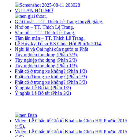
VU LAN HỘI MỞ
Giải thoát – TT. Thích Lệ Trang thuyết giảng.
Nhớ ơn – TT. Thích Lệ Trang.
Sám hối – TT. Thích Lệ Trang.
Tâm lân mẫn – TT. Thích Lệ Trang.
Lễ Húy kỵ Tổ sư KS Chùa Hội Phước 2014.
Nghi lễ và Oai nghi của người tu Phật
Tùy nghiệp thọ dụng (Phần 3/3).
Tùy nghiệp thọ dụng (Phần 2/3)
Tùy nghiệp thọ dụng (Phần 1/3).
Phật có ở trong xe không? (Phần 1/3)
Phật có ở trong xe không? (Phần 2/3)
Phật có ở trong xe không? (Phần 3/3)
Ý nghĩa Lễ Bố tát (Phần 1/2)
Ý nghĩa Lễ Bố tát (Phần 2/2)
Video: Lễ Chẩn tế Giỗ tổ Khai sơn Chùa Hội Phước 2015
(4/5).
Video: Lễ Chẩn tế Giỗ tổ Khai sơn Chùa Hội Phước 2015