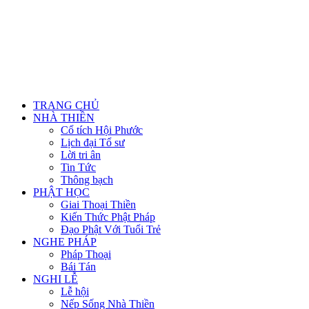
TRANG CHỦ
NHÀ THIỀN
Cổ tích Hội Phước
Lịch đại Tổ sư
Lời tri ân
Tin Tức
Thông bạch
PHẬT HỌC
Giai Thoại Thiền
Kiến Thức Phật Pháp
Đạo Phật Với Tuổi Trẻ
NGHE PHÁP
Pháp Thoại
Bái Tán
NGHI LỄ
Lễ hội
Nếp Sống Nhà Thiền