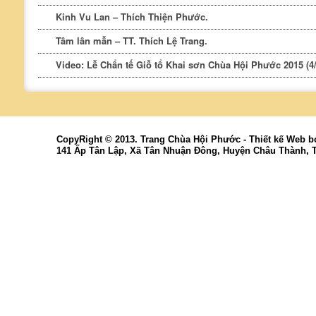
Kinh Vu Lan – Thích Thiện Phước.
Tâm lân mẫn – TT. Thích Lệ Trang.
Video: Lễ Chẩn tế Giỗ tổ Khai sơn Chùa Hội Phước 2015 (4/
CopyRight © 2013. Trang Chùa Hội Phước -
Thiết kế Web
b
141 Ấp Tân Lập, Xã Tân Nhuận Đông, Huyện Châu Thành, 