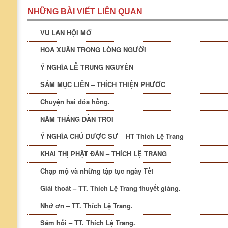
NHỮNG BÀI VIẾT LIÊN QUAN
VU LAN HỘI MỞ
HOA XUÂN TRONG LÒNG NGƯỜI
Ý NGHĨA LỄ TRUNG NGUYÊN
SÁM MỤC LIÊN – THÍCH THIỆN PHƯỚC
Chuyện hai đóa hồng.
NĂM THÁNG DẦN TRÔI
Ý NGHĨA CHÚ DƯỢC SƯ _ HT Thích Lệ Trang
KHAI THỊ PHẬT ĐẢN – THÍCH LỆ TRANG
Chạp mộ và những tập tục ngày Tết
Giải thoát – TT. Thích Lệ Trang thuyết giảng.
Nhớ ơn – TT. Thích Lệ Trang.
Sám hối – TT. Thích Lệ Trang.