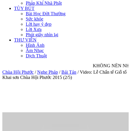
Pháp Khí Nhà Phật
TÙY BÚT
Bài Học Đời Thường
Sức khỏe
Lời hay ý đẹp
Lời Xưa
Phút giây nhìn lại
THƯ VIỆN
Hình Ảnh
Âm Nhạc
Dịch Thuật
KHÔNG NÊN NHÌN 
Chùa Hội Phước
/
Nghe Pháp
/
Bái Tán
/
Video: Lễ Chẩn tế Giỗ tổ
Khai sơn Chùa Hội Phước 2015 (2/5)