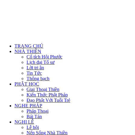
TRANG CHỦ
NHÀ THIỀN
Cổ tích Hội Phước
Lịch đại Tổ sư
Lời tri ân
Tin Tức
Thông bạch
PHẬT HỌC
Giai Thoại Thiền
Kiến Thức Phật Pháp
Đạo Phật Với Tuổi Trẻ
NGHE PHÁP
Pháp Thoại
Bái Tán
NGHI LỄ
Lễ hội
Nếp Sống Nhà Thiền