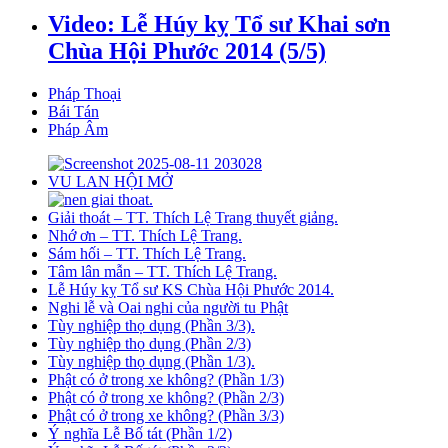
Video: Lễ Húy kỵ Tổ sư Khai sơn
Chùa Hội Phước 2014 (5/5)
Pháp Thoại
Bái Tán
Pháp Âm
VU LAN HỘI MỞ
Giải thoát – TT. Thích Lệ Trang thuyết giảng.
Nhớ ơn – TT. Thích Lệ Trang.
Sám hối – TT. Thích Lệ Trang.
Tâm lân mẫn – TT. Thích Lệ Trang.
Lễ Húy kỵ Tổ sư KS Chùa Hội Phước 2014.
Nghi lễ và Oai nghi của người tu Phật
Tùy nghiệp thọ dụng (Phần 3/3).
Tùy nghiệp thọ dụng (Phần 2/3)
Tùy nghiệp thọ dụng (Phần 1/3).
Phật có ở trong xe không? (Phần 1/3)
Phật có ở trong xe không? (Phần 2/3)
Phật có ở trong xe không? (Phần 3/3)
Ý nghĩa Lễ Bố tát (Phần 1/2)