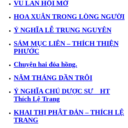
VU LAN HỘI MỞ
HOA XUÂN TRONG LÒNG NGƯỜI
Ý NGHĨA LỄ TRUNG NGUYÊN
SÁM MỤC LIÊN – THÍCH THIỆN
PHƯỚC
Chuyện hai đóa hồng.
NĂM THÁNG DẦN TRÔI
Ý NGHĨA CHÚ DƯỢC SƯ _ HT
Thích Lệ Trang
KHAI THỊ PHẬT ĐẢN – THÍCH LỆ
TRANG