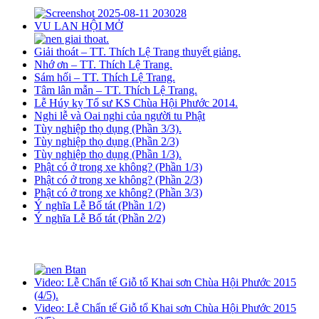
VU LAN HỘI MỞ
Giải thoát – TT. Thích Lệ Trang thuyết giảng.
Nhớ ơn – TT. Thích Lệ Trang.
Sám hối – TT. Thích Lệ Trang.
Tâm lân mẫn – TT. Thích Lệ Trang.
Lễ Húy kỵ Tổ sư KS Chùa Hội Phước 2014.
Nghi lễ và Oai nghi của người tu Phật
Tùy nghiệp thọ dụng (Phần 3/3).
Tùy nghiệp thọ dụng (Phần 2/3)
Tùy nghiệp thọ dụng (Phần 1/3).
Phật có ở trong xe không? (Phần 1/3)
Phật có ở trong xe không? (Phần 2/3)
Phật có ở trong xe không? (Phần 3/3)
Ý nghĩa Lễ Bố tát (Phần 1/2)
Ý nghĩa Lễ Bố tát (Phần 2/2)
Video: Lễ Chẩn tế Giỗ tổ Khai sơn Chùa Hội Phước 2015
(4/5).
Video: Lễ Chẩn tế Giỗ tổ Khai sơn Chùa Hội Phước 2015