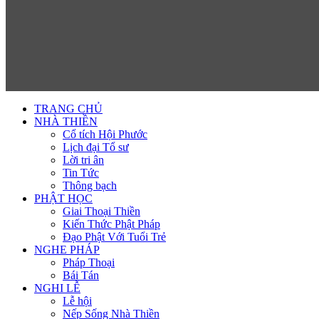
TRANG CHỦ
NHÀ THIỀN
Cổ tích Hội Phước
Lịch đại Tổ sư
Lời tri ân
Tin Tức
Thông bạch
PHẬT HỌC
Giai Thoại Thiền
Kiến Thức Phật Pháp
Đạo Phật Với Tuổi Trẻ
NGHE PHÁP
Pháp Thoại
Bái Tán
NGHI LỄ
Lễ hội
Nếp Sống Nhà Thiền