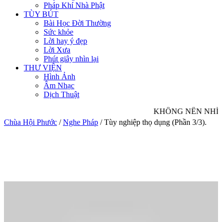
Pháp Khí Nhà Phật
TÙY BÚT
Bài Học Đời Thường
Sức khỏe
Lời hay ý đẹp
Lời Xưa
Phút giây nhìn lại
THƯ VIỆN
Hình Ảnh
Âm Nhạc
Dịch Thuật
KHÔNG NÊN NHÌN 
Chùa Hội Phước
/
Nghe Pháp
/
Tùy nghiệp thọ dụng (Phần 3/3).