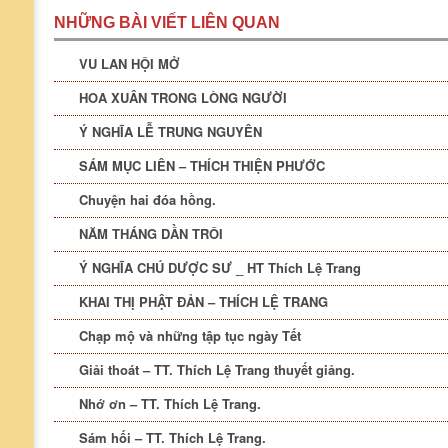
NHỮNG BÀI VIẾT LIÊN QUAN
VU LAN HỘI MỞ
HOA XUÂN TRONG LÒNG NGƯỜI
Ý NGHĨA LỄ TRUNG NGUYÊN
SÁM MỤC LIÊN – THÍCH THIỆN PHƯỚC
Chuyện hai đóa hồng.
NĂM THÁNG DẦN TRÔI
Ý NGHĨA CHÚ DƯỢC SƯ _ HT Thích Lệ Trang
KHAI THỊ PHẬT ĐẢN – THÍCH LỆ TRANG
Chạp mộ và những tập tục ngày Tết
Giải thoát – TT. Thích Lệ Trang thuyết giảng.
Nhớ ơn – TT. Thích Lệ Trang.
Sám hối – TT. Thích Lệ Trang.