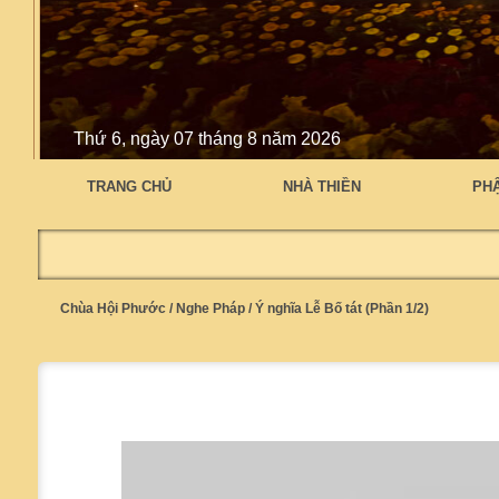
Thứ 6, ngày 07 tháng 8 năm 2026
TRANG CHỦ
NHÀ THIỀN
PH
Chùa Hội Phước
/
Nghe Pháp
/
Ý nghĩa Lễ Bố tát (Phần 1/2)