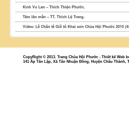
Kinh Vu Lan – Thích Thiện Phước.
Tâm lân mẫn – TT. Thích Lệ Trang.
Video: Lễ Chẩn tế Giỗ tổ Khai sơn Chùa Hội Phước 2015 (4/
CopyRight © 2013. Trang Chùa Hội Phước -
Thiết kế Web
b
141 Ấp Tân Lập, Xã Tân Nhuận Đông, Huyện Châu Thành, 