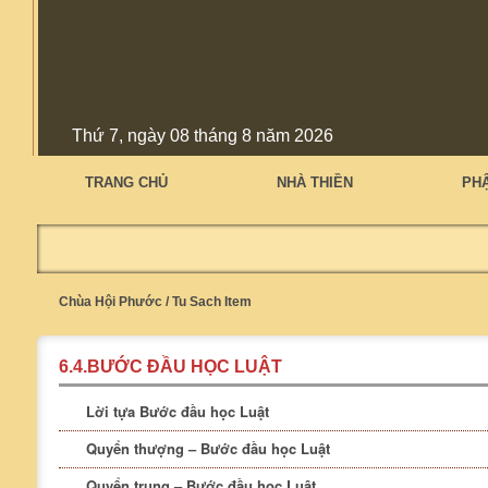
Thứ 7, ngày 08 tháng 8 năm 2026
TRANG CHỦ
NHÀ THIỀN
PH
Chùa Hội Phước
/
Tu Sach Item
6.4.BƯỚC ĐẦU HỌC LUẬT
Lời tựa Bước đầu học Luật
Quyển thượng – Bước đầu học Luật
Quyển trung – Bước đầu học Luật