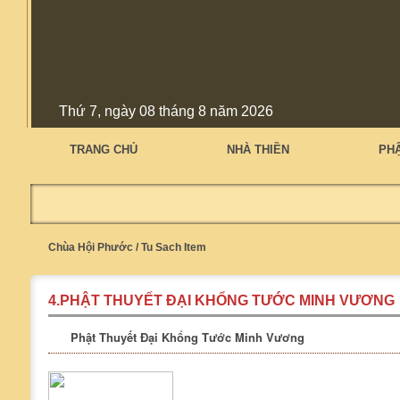
Thứ 7, ngày 08 tháng 8 năm 2026
TRANG CHỦ
NHÀ THIỀN
PH
Chùa Hội Phước
/
Tu Sach Item
4.PHẬT THUYẾT ĐẠI KHỔNG TƯỚC MINH VƯƠNG
Phật Thuyết Đại Khổng Tước Minh Vương