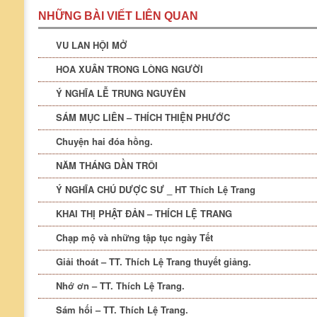
NHỮNG BÀI VIẾT LIÊN QUAN
VU LAN HỘI MỞ
HOA XUÂN TRONG LÒNG NGƯỜI
Ý NGHĨA LỄ TRUNG NGUYÊN
SÁM MỤC LIÊN – THÍCH THIỆN PHƯỚC
Chuyện hai đóa hồng.
NĂM THÁNG DẦN TRÔI
Ý NGHĨA CHÚ DƯỢC SƯ _ HT Thích Lệ Trang
KHAI THỊ PHẬT ĐẢN – THÍCH LỆ TRANG
Chạp mộ và những tập tục ngày Tết
Giải thoát – TT. Thích Lệ Trang thuyết giảng.
Nhớ ơn – TT. Thích Lệ Trang.
Sám hối – TT. Thích Lệ Trang.