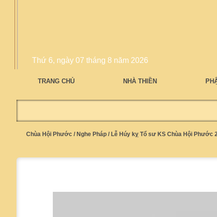
Thứ 6, ngày 07 tháng 8 năm 2026
TRANG CHỦ
NHÀ THIỀN
PH
Chùa Hội Phước
/
Nghe Pháp
/
Lễ Húy kỵ Tổ sư KS Chùa Hội Phước 