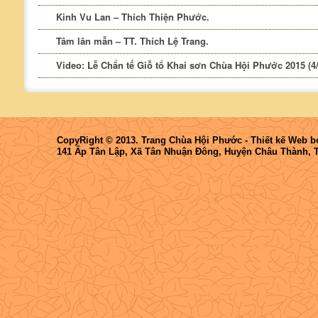
Kinh Vu Lan – Thích Thiện Phước.
Tâm lân mẫn – TT. Thích Lệ Trang.
Video: Lễ Chẩn tế Giỗ tổ Khai sơn Chùa Hội Phước 2015 (4/
CopyRight © 2013. Trang Chùa Hội Phước -
Thiết kế Web
b
141 Ấp Tân Lập, Xã Tân Nhuận Đông, Huyện Châu Thành, 