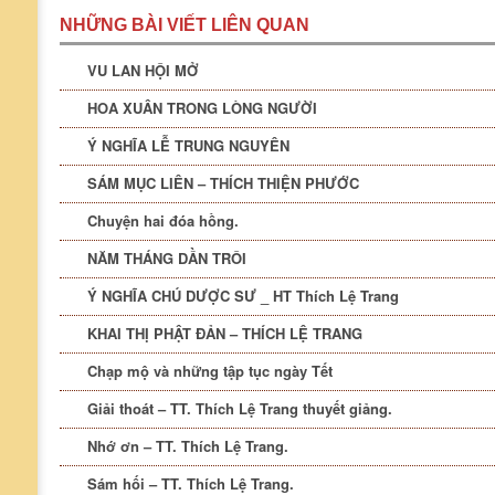
NHỮNG BÀI VIẾT LIÊN QUAN
VU LAN HỘI MỞ
HOA XUÂN TRONG LÒNG NGƯỜI
Ý NGHĨA LỄ TRUNG NGUYÊN
SÁM MỤC LIÊN – THÍCH THIỆN PHƯỚC
Chuyện hai đóa hồng.
NĂM THÁNG DẦN TRÔI
Ý NGHĨA CHÚ DƯỢC SƯ _ HT Thích Lệ Trang
KHAI THỊ PHẬT ĐẢN – THÍCH LỆ TRANG
Chạp mộ và những tập tục ngày Tết
Giải thoát – TT. Thích Lệ Trang thuyết giảng.
Nhớ ơn – TT. Thích Lệ Trang.
Sám hối – TT. Thích Lệ Trang.