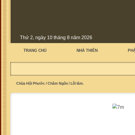
Thứ 2, ngày 10 tháng 8 năm 2026
TRANG CHỦ
NHÀ THIỀN
PH
Chùa Hội Phước
/
Châm Ngôn
/
Lỗi lầm.