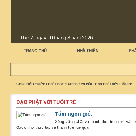
Thứ 2, ngày 10 tháng 8 năm 2026
TRANG CHỦ
NHÀ THIỀN
PH
Chùa Hội Phước
/
Phật Học
/
Danh sách của "Đạo Phật Với Tuổi Trẻ"
ĐẠO PHẬT VỚI TUỔI TRẺ
Tám ngọn gió.
Sống vững chãi và thảnh thơi trong vô vàn b
được nhờ thực tập và thành tựu tuệ quán.