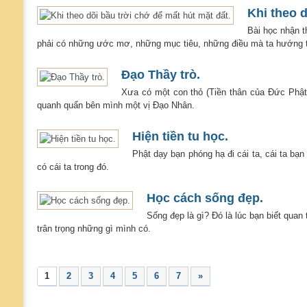
Khi theo d
Bài học nhận t
phải có những ước mơ, những mục tiêu, những điều mà ta hướng t
Đạo Thầy trò.
Xưa có một con thỏ (Tiền thân của Ðức Phật
quanh quẩn bên mình một vị Ðạo Nhân.
Hiện tiền tu học.
Phật dạy bạn phóng hạ đi cái ta, cái ta b
có cái ta trong đó.
Học cách sống đẹp.
Sống đẹp là gì? Đó là lúc bạn biết qua
trân trọng những gì mình có.
1
2
3
4
5
6
7
»