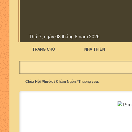
Thứ 7, ngày 08 tháng 8 năm 2026
TRANG CHỦ
NHÀ THIỀN
Chùa Hội Phước
/
Châm Ngôn
/
Thuong yeu.