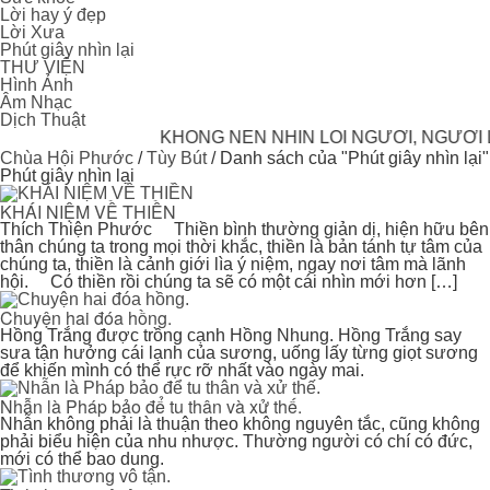
Lời hay ý đẹp
Lời Xưa
Phút giây nhìn lại
THƯ VIỆN
Hình Ảnh
Âm Nhạc
Dịch Thuật
KHÔNG NÊN NHÌN LỖI NGƯỜI, NGƯỜI L
Chùa Hội Phước
/
Tùy Bút
/
Danh sách của "Phút giây nhìn lại"
Phút giây nhìn lại
KHÁI NIỆM VỀ THIỀN
Thích Thiện Phước Thiền bình thường giản dị, hiện hữu bên
thân chúng ta trong mọi thời khắc, thiền là bản tánh tự tâm của
chúng ta, thiền là cảnh giới lìa ý niệm, ngay nơi tâm mà lãnh
hội. Có thiền rồi chúng ta sẽ có một cái nhìn mới hơn […]
Chuyện hai đóa hồng.
Hồng Trắng được trồng cạnh Hồng Nhung. Hồng Trắng say
sưa tận hưởng cái lạnh của sương, uống lấy từng giọt sương
để khiến mình có thể rực rỡ nhất vào ngày mai.
Nhẫn là Pháp bảo để tu thân và xử thế.
Nhẫn không phải là thuận theo không nguyên tắc, cũng không
phải biểu hiện của nhu nhược. Thường người có chí có đức,
mới có thể bao dung.