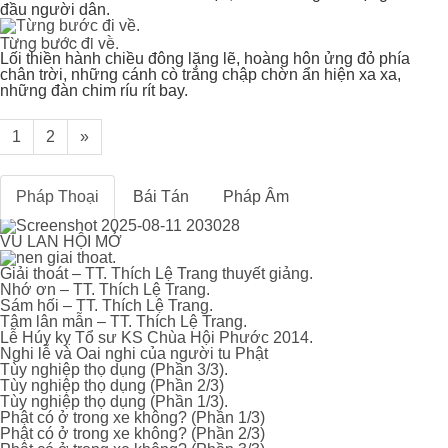
đầu người dân.
Từng bước đi về.
Lối thiền hành chiều đông lặng lẽ, hoàng hôn ửng đỏ phía
chân trời, những cánh cò trắng chập chờn ẩn hiện xa xa,
những đàn chim ríu rít bay.
1
2
»
Pháp Thoại
Bái Tán
Pháp Âm
VU LAN HỘI MỞ
Giải thoát – TT. Thích Lệ Trang thuyết giảng.
Nhớ ơn – TT. Thích Lệ Trang.
Sám hối – TT. Thích Lệ Trang.
Tâm lân mẫn – TT. Thích Lệ Trang.
Lễ Húy kỵ Tổ sư KS Chùa Hội Phước 2014.
Nghi lễ và Oai nghi của người tu Phật
Tùy nghiệp thọ dụng (Phần 3/3).
Tùy nghiệp thọ dụng (Phần 2/3)
Tùy nghiệp thọ dụng (Phần 1/3).
Phật có ở trong xe không? (Phần 1/3)
Phật có ở trong xe không? (Phần 2/3)