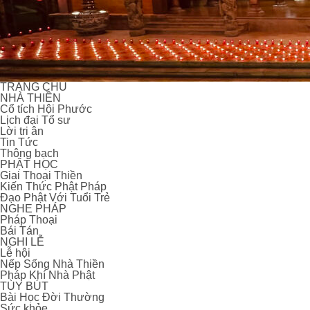
TRANG CHỦ
NHÀ THIỀN
Cổ tích Hội Phước
Lịch đại Tổ sư
Lời tri ân
Tin Tức
Thông bạch
PHẬT HỌC
Giai Thoại Thiền
Kiến Thức Phật Pháp
Đạo Phật Với Tuổi Trẻ
NGHE PHÁP
Pháp Thoại
Bái Tán
NGHI LỄ
Lễ hội
Nếp Sống Nhà Thiền
Pháp Khí Nhà Phật
TÙY BÚT
Bài Học Đời Thường
Sức khỏe