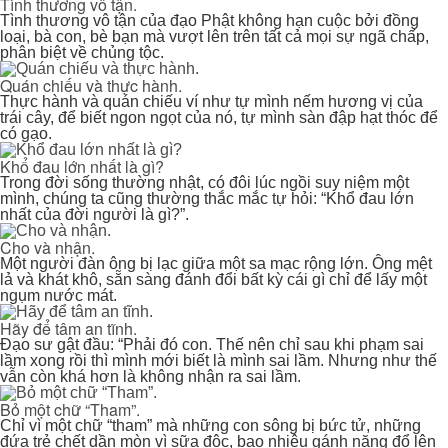
Tình thương vô tận.
Tình thương vô tận của đạo Phật không hạn cuộc bởi đồng
loại, bà con, bè bạn mà vượt lên trên tất cả mọi sự ngã chấp,
phân biệt về chủng tộc.
Quán chiếu và thực hành.
Thực hành và quán chiếu ví như tự mình nếm hương vị của
trái cây, để biết ngon ngọt của nó, tự mình sàn đập hạt thóc để
có gạo.
Khổ đau lớn nhất là gì?
Trong đời sống thường nhật, có đôi lúc ngồi suy niệm một
mình, chúng ta cũng thường thắc mắc tự hỏi: “Khổ đau lớn
nhất của đời người là gì?”.
Cho và nhận.
Một người đàn ông bị lạc giữa một sa mạc rộng lớn. Ông mệt
lả và khát khô, sẵn sàng đánh đổi bất kỳ cái gì chỉ để lấy một
ngụm nước mát.
Hãy để tâm an tĩnh.
Đạo sư gật đầu: “Phải đó con. Thế nên chỉ sau khi phạm sai
lầm xong rồi thì mình mới biết là mình sai lầm. Nhưng như thế
vẫn còn khá hơn là không nhận ra sai lầm.
Bỏ một chữ “Tham”.
Chỉ vì một chữ “tham” mà những con sông bị bức tử, những
đứa trẻ chết dần mòn vì sữa độc, bao nhiêu gánh nặng đổ lên