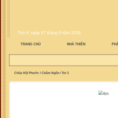
Thứ 6, ngày 07 tháng 8 năm 2026
TRANG CHỦ
NHÀ THIỀN
PH
Chùa Hội Phước
/
Châm Ngôn
/
Tet 3