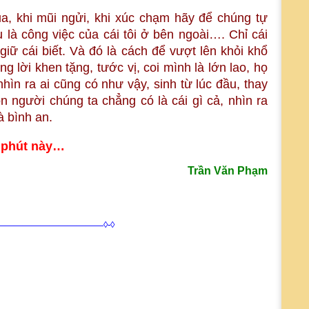
a, khi mũi ngửi, khi xúc chạm hãy để chúng tự
u là công việc của cái tôi ở bên ngoài…. Chỉ cái
giữ cái biết. Và đó là cách để vượt lên khỏi khổ
 lời khen tặng, tước vị, coi mình là lớn lao, họ
nhìn ra ai cũng có như vậy, sinh từ lúc đầu, thay
Con người chúng ta chẳng có là cái gì cả, nhìn ra
 bình an.
y phút này…
Trần Văn Phạm
————————————◊-◊