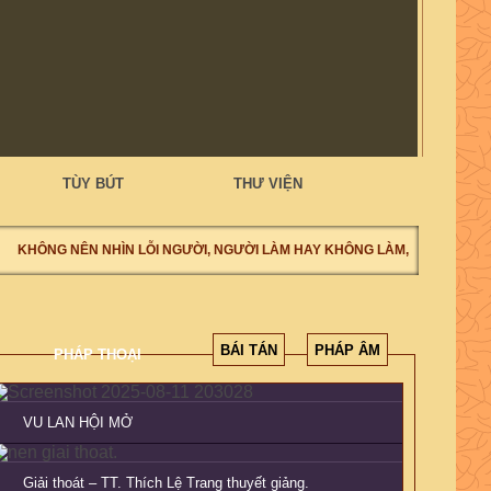
TÙY BÚT
THƯ VIỆN
KHÔNG NÊN NHÌN LỖI NGƯỜI, NGƯỜI LÀM HAY KHÔNG LÀM, NÊN NHÌN T
BÁI TÁN
PHÁP ÂM
PHÁP THOẠI
VU LAN HỘI MỞ
Giải thoát – TT. Thích Lệ Trang thuyết giảng.