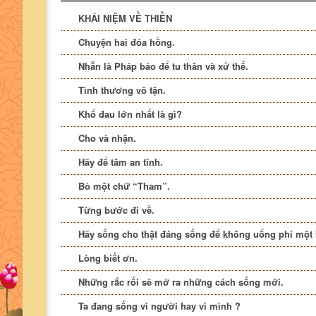
KHÁI NIỆM VỀ THIỀN
Chuyện hai đóa hồng.
Nhẫn là Pháp bảo để tu thân và xử thế.
Tình thương vô tận.
Khổ đau lớn nhất là gì?
Cho và nhận.
Hãy để tâm an tĩnh.
Bỏ một chữ “Tham”.
Từng bước đi về.
Hãy sống cho thật đáng sống để không uổng phí một 
Lòng biết ơn.
Những rắc rối sẽ mở ra những cách sống mới.
Ta đang sống vì người hay vì mình ?