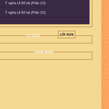
Ý nghĩa Lễ Bố tát (Phần 1/2)
Ý nghĩa Lễ Bố tát (Phần 2/2)
LỜI XƯA
TỦ SÁCH
CHÂM NGÔN