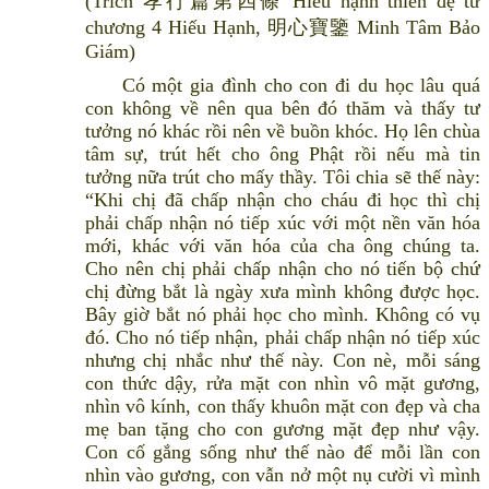
(Trích 孝行篇第四條 Hiếu hạnh thiên đệ tứ
chương 4 Hiếu Hạnh, 明心寶鑒 Minh Tâm Bảo
Giám)
Có một gia đình cho con đi du học lâu quá
con không về nên qua bên đó thăm và thấy tư
tưởng nó khác rồi nên về buồn khóc. Họ lên chùa
tâm sự, trút hết cho ông Phật rồi nếu mà tin
tưởng nữa trút cho mấy thầy. Tôi chia sẽ thế này:
“Khi chị đã chấp nhận cho cháu đi học thì chị
phải chấp nhận nó tiếp xúc với một nền văn hóa
mới, khác với văn hóa của cha ông chúng ta.
Cho nên chị phải chấp nhận cho nó tiến bộ chứ
chị đừng bắt là ngày xưa mình không được học.
Bây giờ bắt nó phải học cho mình. Không có vụ
đó. Cho nó tiếp nhận, phải chấp nhận nó tiếp xúc
nhưng chị nhắc như thế này. Con nè, mỗi sáng
con thức dậy, rửa mặt con nhìn vô mặt gương,
nhìn vô kính, con thấy khuôn mặt con đẹp và cha
mẹ ban tặng cho con gương mặt đẹp như vậy.
Con cố gắng sống như thế nào để mỗi lần con
nhìn vào gương, con vẫn nở một nụ cười vì mình