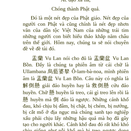
Chóng thành Phật quả.
Đó là một nét đẹp của Phật giáo. Nét đẹp của
người con Phật và cũng chính là nét đẹp nhơn
văn của dân tộc Việt Nam của những trái tim
những người con biết hiếu thảo khắp năm châu
trên thế giới. Hôm nay, chúng ta sẽ nói chuyên
đề về đề tài đó.
盂蘭 Vu Lan nói cho đủ là 盂蘭盆 Vu Lan
Bồn. Đấy là chúng ta phiên âm từ cái chữ là
Ullambana 烏藍婆拏 Ô-lam-bà-noa, mình phiên
âm là 盂蘭盆 Vu Lan Bồn. Câu này có nghĩa là
解倒懸 giải đảo huyền hay là 救倒懸 cứu đảo
huyền. Chữ 懸 huyền là treo, cái gì treo lên rồi là
懸 huyền mà 倒 đảo là ngược. Những cảnh khổ
đau, khó chịu bị đâm, bị chặt, bị chém, bị nướng,
bị cắt mổ ở địa ngục mà chúng sanh tạo nghiệp
xấu phải chịu lấy những hậu quả mà họ đã gây
tạo cho người khác. Cảnh khổ đau đó rất khó khó
chịu giống như nỗi khổ mà bị treo ngược dọng