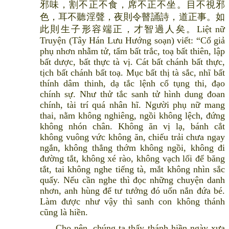
邪味，割不正不食，席不正不坐。目不視邪
色，耳不聽淫聲，夜則令瞽誦詩，道正事。如
此則生子形容端正，才智過人矣。Liệt nữ
Truyện (Tây Hán Lưu Hướng soạn) viết: “Cổ giả
phụ nhơn nhẫm tử, tẩm bất trắc, toạ bất thiên, lập
bất dược, bất thực tà vị. Cát bất chánh bất thực,
tịch bất chánh bất toạ. Mục bất thị tà sắc, nhĩ bất
thính dâm thinh, dạ tắc lệnh cổ tụng thi, đạo
chính sự. Như thử tắc sanh tử hình dung đoan
chính, tài trí quá nhân hĩ. Người phụ nữ mang
thai, nằm không nghiêng, ngồi không lệch, đứng
không nhón chân. Không ăn vị lạ, bánh cắt
không vuông vức không ăn, chiếu trải chưa ngay
ngắn, không thẳng thớm không ngồi, không đi
đường tắt, không xé rào, không vạch lối để băng
tắt, tai không nghe tiếng tà, mắt không nhìn sắc
quấy. Nếu cần nghe thì đọc những chuyện danh
nhơn, anh hùng để tư tưởng đó uốn nắn đứa bé.
Làm được như vậy thì sanh con không thánh
cũng là hiền.
Cho nên, chúng ta thấy thánh hiền ngày xưa