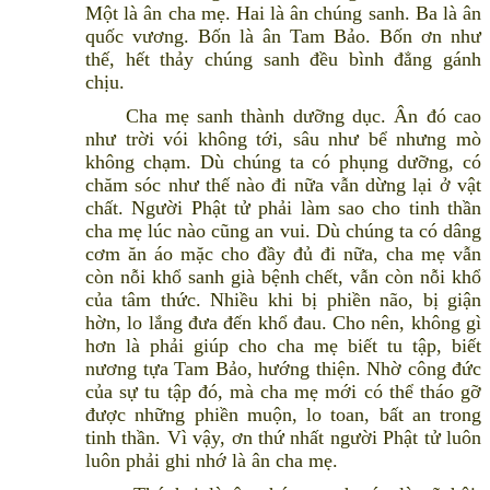
Một là ân cha mẹ. Hai là ân chúng sanh. Ba là ân
quốc vương. Bốn là ân Tam Bảo. Bốn ơn như
thế, hết thảy chúng sanh đều bình đẳng gánh
chịu.
Cha mẹ sanh thành dưỡng dục. Ân đó cao
như trời vói không tới, sâu như bể nhưng mò
không chạm. Dù chúng ta có phụng dưỡng, có
chăm sóc như thế nào đi nữa vẫn dừng lại ở vật
chất. Người Phật tử phải làm sao cho tinh thần
cha mẹ lúc nào cũng an vui. Dù chúng ta có dâng
cơm ăn áo mặc cho đầy đủ đi nữa, cha mẹ vẫn
còn nỗi khổ sanh già bệnh chết, vẫn còn nỗi khổ
của tâm thức. Nhiều khi bị phiền não, bị giận
hờn, lo lắng đưa đến khổ đau. Cho nên, không gì
hơn là phải giúp cho cha mẹ biết tu tập, biết
nương tựa Tam Bảo, hướng thiện. Nhờ công đức
của sự tu tập đó, mà cha mẹ mới có thể tháo gỡ
được những phiền muộn, lo toan, bất an trong
tinh thần. Vì vậy, ơn thứ nhất người Phật tử luôn
luôn phải ghi nhớ là ân cha mẹ.