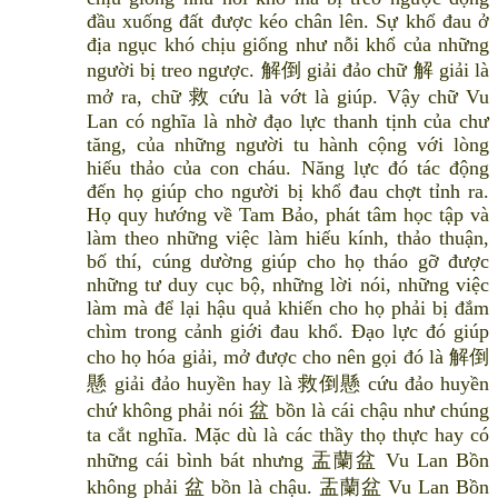
đầu xuống đất được kéo chân lên. Sự khổ đau ở
địa ngục khó chịu giống như nỗi khổ của những
người bị treo ngược. 解倒 giải đảo chữ 解 giải là
mở ra, chữ 救 cứu là vớt là giúp. Vậy chữ Vu
Lan có nghĩa là nhờ đạo lực thanh tịnh của chư
tăng, của những người tu hành cộng với lòng
hiếu thảo của con cháu. Năng lực đó tác động
đến họ giúp cho người bị khổ đau chợt tỉnh ra.
Họ quy hướng về Tam Bảo, phát tâm học tập và
làm theo những việc làm hiếu kính, thảo thuận,
bố thí, cúng dường giúp cho họ tháo gỡ được
những tư duy cục bộ, những lời nói, những việc
làm mà để lại hậu quả khiến cho họ phải bị đắm
chìm trong cảnh giới đau khổ. Đạo lực đó giúp
cho họ hóa giải, mở được cho nên gọi đó là 解倒
懸 giải đảo huyền hay là 救倒懸 cứu đảo huyền
chứ không phải nói 盆 bồn là cái chậu như chúng
ta cắt nghĩa. Mặc dù là các thầy thọ thực hay có
những cái bình bát nhưng 盂蘭盆 Vu Lan Bồn
không phải 盆 bồn là chậu. 盂蘭盆 Vu Lan Bồn