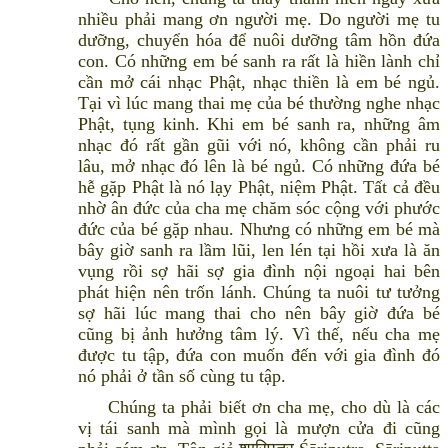
nhiều phải mang ơn người mẹ. Do người mẹ tu
dưỡng, chuyển hóa để nuôi dưỡng tâm hồn đứa
con. Có những em bé sanh ra rất là hiền lành chỉ
cần mở cái nhạc Phật, nhạc thiền là em bé ngủ.
Tại vì lúc mang thai mẹ của bé thường nghe nhạc
Phật, tụng kinh. Khi em bé sanh ra, những âm
nhạc đó rất gần gũi với nó, không cần phải ru
lâu, mở nhạc đó lên là bé ngủ. Có những đứa bé
hễ gặp Phật là nó lạy Phật, niệm Phật. Tất cả đều
nhờ ân đức của cha mẹ chăm sóc cộng với phước
đức của bé gặp nhau. Nhưng có những em bé mà
bây giờ sanh ra lầm lũi, len lén tại hồi xưa là ăn
vụng rồi sợ hãi sợ gia đình nội ngoại hai bên
phát hiện nên trốn lánh. Chúng ta nuôi tư tưởng
sợ hãi lúc mang thai cho nên bây giờ đứa bé
cũng bị ảnh hưởng tâm lý. Vì thế, nếu cha mẹ
được tu tập, đứa con muốn đến với gia đình đó
nó phải ở tần số cùng tu tập.
Chúng ta phải biết ơn cha mẹ, cho dù là các
vị tái sanh mà mình gọi là mượn cửa đi cũng