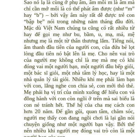
Sao nó lạ là cùng ở phụ âm, âm môi m là âm mà
chỉ cần mở môi là có thể phát âm được (như “m”
hay “b”) – bởi vậy âm này rất dễ được trẻ con
“bập bẹ” nói trong những năm tháng đầu đời.
Mặc dù Việt Nam chúng ta cũng có rất nhiều từ
hay để gọi mẹ như bu, bầm, u, mạ, má, mệ
nhưng mẹ là một từ thân thương lắm. Tiếng nói,
âm thanh đầu tiên của người con, của đứa bé lọt
lòng đầu tiên nó bật lên là mẹ. Cho nên vai trò
của người mẹ không chỉ là mẹ mà mẹ có khi
đóng vai một người bạn, một người đầu bếp giỏi,
một bác sĩ giỏi, một nhà tâm lý học, hay là một
nhà quản lý tài giỏi. Nhiều khi mẹ phải làm bạn
với con, lắng nghe con chia sẻ, con mới thỏ thẻ.
Mẹ phải hạ vị trí của mình xuống để hiểu con và
đồng hành với con còn ngồi ở trên mà sai biểu là
con né tránh hết. Thế hệ của cha mẹ cách con
hơn 20 năm. Để gần gũi, quan tâm, chăm sóc,
người mẹ thấy con đang ngồi chơi là lại gần nói
chuyện giống như một người bạn vậy. Bởi thế
nên nhiều khi người mẹ đóng vai trò còn là một