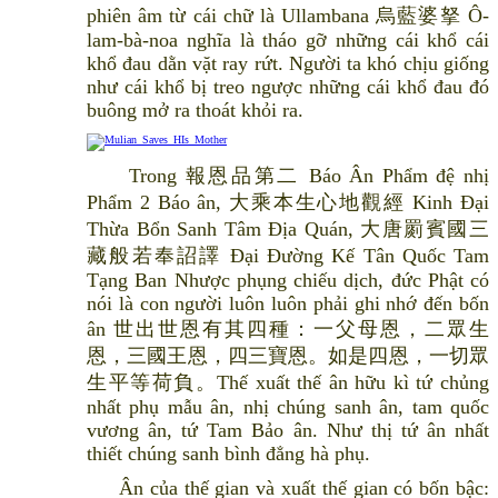
phiên âm từ cái chữ là Ullambana 烏藍婆拏 Ô-
lam-bà-noa nghĩa là tháo gỡ những cái khổ cái
khổ đau dằn vặt ray rứt. Người ta khó chịu giống
như cái khổ bị treo ngược những cái khổ đau đó
buông mở ra thoát khỏi ra.
Trong 報恩品第二 Báo Ân Phẩm đệ nhị
Phẩm 2 Báo ân, 大乘本生心地觀經 Kinh Đại
Thừa Bổn Sanh Tâm Địa Quán, 大唐罽賓國三
藏般若奉詔譯 Đại Đường Kế Tân Quốc Tam
Tạng Ban Nhược phụng chiếu dịch, đức Phật có
nói là con người luôn luôn phải ghi nhớ đến bốn
ân 世出世恩有其四種：一父母恩，二眾生
恩，三國王恩，四三寶恩。如是四恩，一切眾
生平等荷負。Thế xuất thế ân hữu kì tứ chủng
nhất phụ mẫu ân, nhị chúng sanh ân, tam quốc
vương ân, tứ Tam Bảo ân. Như thị tứ ân nhất
thiết chúng sanh bình đẳng hà phụ.
Ân của thế gian và xuất thế gian có bốn bậc: