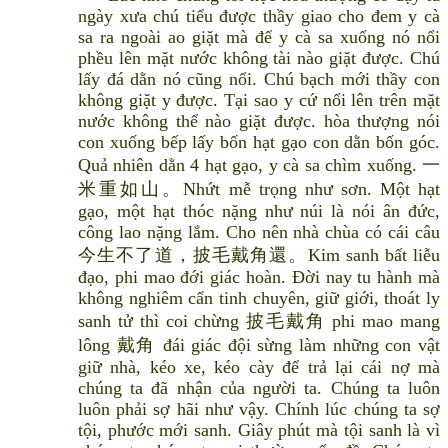
ngày xưa chú tiểu được thầy giao cho đem y cà
sa ra ngoài ao giặt mà để y cà sa xuống nó nổi
phều lên mặt nước không tài nào giặt được. Chú
lấy đá dằn nó cũng nổi. Chú bạch mới thầy con
không giặt y được. Tại sao y cứ nổi lên trên mặt
nước không thể nào giặt được. hòa thượng nói
con xuống bếp lấy bốn hạt gạo con dằn bốn góc.
Quả nhiên dằn 4 hạt gạo, y cà sa chìm xuống. 一
米重如山。Nhứt mễ trọng như sơn. Một hạt
gạo, một hạt thóc nặng như núi là nói ân đức,
công lao nặng lắm. Cho nên nhà chùa có cái câu
今生不了道，披毛戴角還。Kim sanh bất liễu
đạo, phi mao đới giác hoàn. Đời nay tu hành mà
không nghiêm cẩn tinh chuyên, giữ giới, thoát ly
sanh tử thì coi chừng 披毛戴角 phi mao mang
lông 戴角 đái giác đội sừng làm những con vật
giữ nhà, kéo xe, kéo cày để trả lại cái nợ mà
chúng ta đã nhận của người ta. Chúng ta luôn
luôn phải sợ hãi như vậy. Chính lúc chúng ta sợ
tội, phước mới sanh. Giây phút mà tội sanh là vì