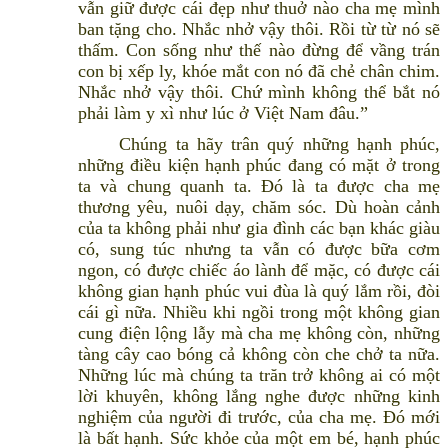
vẫn giữ được cái đẹp như thuở nào cha mẹ mình
ban tặng cho. Nhắc nhở vậy thôi. Rồi từ từ nó sẽ
thấm. Con sống như thế nào đừng để vầng trán
con bị xếp ly, khóe mắt con nó đã chẻ chân chim.
Nhắc nhở vậy thôi. Chứ mình không thể bắt nó
phải làm y xì như lúc ở Việt Nam đâu.”
Chúng ta hãy trân quý những hạnh phúc,
những điều kiện hạnh phúc đang có mặt ở trong
ta và chung quanh ta. Đó là ta được cha mẹ
thương yêu, nuôi dạy, chăm sóc. Dù hoàn cảnh
của ta không phải như gia đình các bạn khác giàu
có, sung túc nhưng ta vẫn có được bữa cơm
ngon, có được chiếc áo lành để mặc, có được cái
không gian hạnh phúc vui đùa là quý lắm rồi, đòi
cái gì nữa. Nhiều khi ngồi trong một không gian
cung điện lộng lẫy mà cha mẹ không còn, những
tàng cây cao bóng cả không còn che chở ta nữa.
Những lúc mà chúng ta trăn trở không ai có một
lời khuyên, không lắng nghe được những kinh
nghiệm của người đi trước, của cha mẹ. Đó mới
là bất hạnh. Sức khỏe của một em bé, hạnh phúc