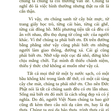
chúng ta chúng ta coi thường vấn đề. Chúng ta
nghĩ đó là việc bình thường nhưng thật ra rất là
cẩn thận.
Vì vậy, ơn chúng sanh từ cây bút mực, từ
trang giấy học trò, từng cái bàn, từng cái ghế,
từng cái đồng hồ. Mỗi phương tiện tất cả đều có
ân với nhau, đều thọ dụng từ công sức của người
khác. Vì thế chúng ta phải biết ơn. Đi trên đường
bằng phẳng như vậy cũng phải biết ơn những
người làm giao thông, đường xá. Cái gì cũng
phải biết ơn. Nhỡ vấp một cục đá nhỏ, đừng khó
chịu mắng chửi. Tại mình đi thiếu chánh niệm,
thiếu ý thức chứ không ai muốn như vậy cả.
Tất cả mọi thứ từ một ly nước sạch, có một
bầu không khí trong lành để thở, có một cái tàng
cây che mát, chúng ta phải nhớ ơn. Cho nên Đức
Phật nói là tất cả chúng sanh đều có ơn lẫn nhau.
Sống mà biết ơn đó mới là cách sống đẹp và có ý
nghĩa. Do đó, người Việt Nam chúng ta bao giờ
cũng đi kèm theo câu nói dạ cảm ơn, hay là dạ
thưa. Chúng ta gọi dạ bảo thưa, trình thưa cái gì