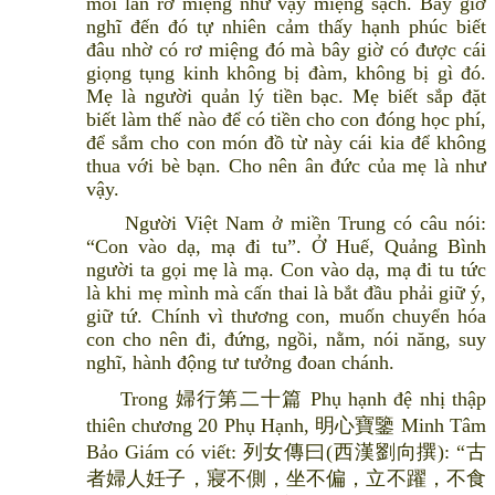
mỗi lần rơ miệng như vậy miệng sạch. Bây giờ
nghĩ đến đó tự nhiên cảm thấy hạnh phúc biết
đâu nhờ có rơ miệng đó mà bây giờ có được cái
giọng tụng kinh không bị đàm, không bị gì đó.
Mẹ là người quản lý tiền bạc. Mẹ biết sắp đặt
biết làm thế nào để có tiền cho con đóng học phí,
để sắm cho con món đồ từ này cái kia để không
thua với bè bạn. Cho nên ân đức của mẹ là như
vậy.
Người Việt Nam ở miền Trung có câu nói:
“Con vào dạ, mạ đi tu”. Ở Huế, Quảng Bình
người ta gọi mẹ là mạ. Con vào dạ, mạ đi tu tức
là khi mẹ mình mà cấn thai là bắt đầu phải giữ ý,
giữ tứ. Chính vì thương con, muốn chuyển hóa
con cho nên đi, đứng, ngồi, nằm, nói năng, suy
nghĩ, hành động tư tưởng đoan chánh.
Trong 婦行第二十篇 Phụ hạnh đệ nhị thập
thiên chương 20 Phụ Hạnh, 明心寶鑒 Minh Tâm
Bảo Giám có viết: 列女傳曰(西漢劉向撰): “古
者婦人妊子，寢不側，坐不偏，立不躍，不食