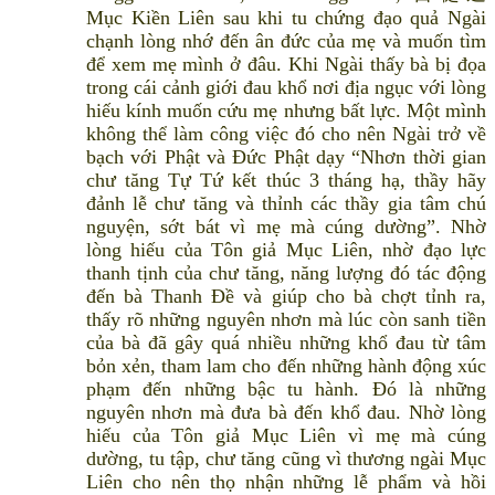
Mục Kiền Liên sau khi tu chứng đạo quả Ngài
chạnh lòng nhớ đến ân đức của mẹ và muốn tìm
để xem mẹ mình ở đâu. Khi Ngài thấy bà bị đọa
trong cái cảnh giới đau khổ nơi địa ngục với lòng
hiếu kính muốn cứu mẹ nhưng bất lực. Một mình
không thể làm công việc đó cho nên Ngài trở về
bạch với Phật và Đức Phật dạy “Nhơn thời gian
chư tăng Tự Tứ kết thúc 3 tháng hạ, thầy hãy
đảnh lễ chư tăng và thỉnh các thầy gia tâm chú
nguyện, sớt bát vì mẹ mà cúng dường”. Nhờ
lòng hiếu của Tôn giả Mục Liên, nhờ đạo lực
thanh tịnh của chư tăng, năng lượng đó tác động
đến bà Thanh Đề và giúp cho bà chợt tỉnh ra,
thấy rõ những nguyên nhơn mà lúc còn sanh tiền
của bà đã gây quá nhiều những khổ đau từ tâm
bỏn xẻn, tham lam cho đến những hành động xúc
phạm đến những bậc tu hành. Đó là những
nguyên nhơn mà đưa bà đến khổ đau. Nhờ lòng
hiếu của Tôn giả Mục Liên vì mẹ mà cúng
dường, tu tập, chư tăng cũng vì thương ngài Mục
Liên cho nên thọ nhận những lễ phẩm và hồi