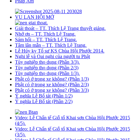
Pháp Âm
VU LAN HỘI MỞ
Giải thoát – TT. Thích Lệ Trang thuyết giảng.
Nhớ ơn – TT. Thích Lệ Trang.
Sám hối – TT. Thích Lệ Trang.
Tâm lân mẫn – TT. Thích Lệ Trang.
Lễ Húy kỵ Tổ sư KS Chùa Hội Phước 2014.
Nghi lễ và Oai nghi của người tu Phật
Tùy nghiệp thọ dụng (Phần 3/3).
Tùy nghiệp thọ dụng (Phần 2/3)
Tùy nghiệp thọ dụng (Phần 1/3).
Phật có ở trong xe không? (Phần 1/3)
Phật có ở trong xe không? (Phần 2/3)
Phật có ở trong xe không? (Phần 3/3)
Ý nghĩa Lễ Bố tát (Phần 1/2)
Ý nghĩa Lễ Bố tát (Phần 2/2)
Video: Lễ Chẩn tế Giỗ tổ Khai sơn Chùa Hội Phước 2015
(4/5).
Video: Lễ Chẩn tế Giỗ tổ Khai sơn Chùa Hội Phước 2015
(3/5).