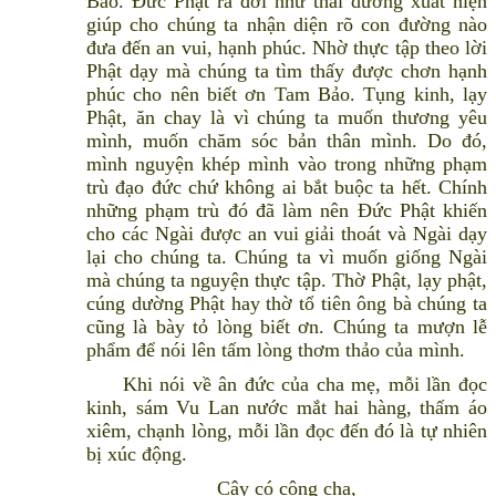
Bảo. Đức Phật ra đời như thái dương xuất hiện
giúp cho chúng ta nhận diện rõ con đường nào
đưa đến an vui, hạnh phúc. Nhờ thực tập theo lời
Phật dạy mà chúng ta tìm thấy được chơn hạnh
phúc cho nên biết ơn Tam Bảo. Tụng kinh, lạy
Phật, ăn chay là vì chúng ta muốn thương yêu
mình, muốn chăm sóc bản thân mình. Do đó,
mình nguyện khép mình vào trong những phạm
trù đạo đức chứ không ai bắt buộc ta hết. Chính
những phạm trù đó đã làm nên Đức Phật khiến
cho các Ngài được an vui giải thoát và Ngài dạy
lại cho chúng ta. Chúng ta vì muốn giống Ngài
mà chúng ta nguyện thực tập. Thờ Phật, lạy phật,
cúng dường Phật hay thờ tổ tiên ông bà chúng ta
cũng là bày tỏ lòng biết ơn. Chúng ta mượn lễ
phẩm để nói lên tấm lòng thơm thảo của mình.
Khi nói về ân đức của cha mẹ, mỗi lần đọc
kinh, sám Vu Lan nước mắt hai hàng, thấm áo
xiêm, chạnh lòng, mỗi lần đọc đến đó là tự nhiên
bị xúc động.
Cậy có công cha,