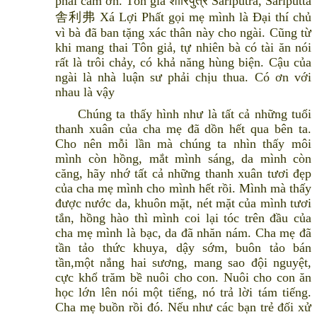
phải cám ơn. Tôn giả शारिपुत्र Śāriputra, Sāriputta
舎利弗 Xá Lợi Phất gọi mẹ mình là Đại thí chủ
vì bà đã ban tặng xác thân này cho ngài. Cũng từ
khi mang thai Tôn giả, tự nhiên bà có tài ăn nói
rất là trôi chảy, có khả năng hùng biện. Cậu của
ngài là nhà luận sư phải chịu thua. Có ơn với
nhau là vậy
Chúng ta thấy hình như là tất cả những tuổi
thanh xuân của cha mẹ đã dồn hết qua bên ta.
Cho nên mỗi lần mà chúng ta nhìn thấy môi
mình còn hồng, mắt mình sáng, da mình còn
căng, hãy nhớ tất cả những thanh xuân tươi đẹp
của cha mẹ mình cho mình hết rồi. Mình mà thấy
được nước da, khuôn mặt, nét mặt của mình tươi
tắn, hồng hào thì mình coi lại tóc trên đầu của
cha mẹ mình là bạc, da đã nhăn nám. Cha mẹ đã
tần tảo thức khuya, dậy sớm, buôn tảo bán
tần,một nắng hai sương, mang sao đội nguyệt,
cực khổ trăm bề nuôi cho con. Nuôi cho con ăn
học lớn lên nói một tiếng, nó trả lời tám tiếng.
Cha mẹ buồn rồi đó. Nếu như các bạn trẻ đối xử