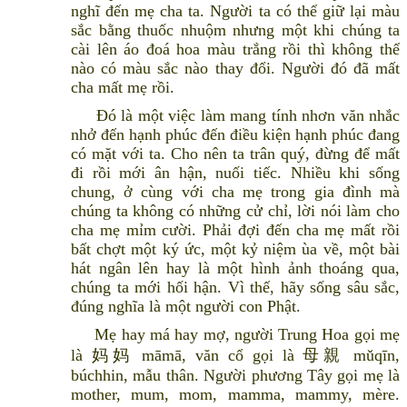
nghĩ đến mẹ cha ta. Người ta có thể giữ lại màu
sắc bằng thuốc nhuộm nhưng một khi chúng ta
cài lên áo đoá hoa màu trắng rồi thì không thể
nào có màu sắc nào thay đổi. Người đó đã mất
cha mất mẹ rồi.
Đó là một việc làm mang tính nhơn văn nhắc
nhở đến hạnh phúc đến điều kiện hạnh phúc đang
có mặt với ta. Cho nên ta trân quý, đừng để mất
đi rồi mới ân hận, nuối tiếc. Nhiều khi sống
chung, ở cùng với cha mẹ trong gia đình mà
chúng ta không có những cử chỉ, lời nói làm cho
cha mẹ mỉm cười. Phải đợi đến cha mẹ mất rồi
bất chợt một ký ức, một kỷ niệm ùa về, một bài
hát ngân lên hay là một hình ảnh thoáng qua,
chúng ta mới hối hận. Vì thế, hãy sống sâu sắc,
đúng nghĩa là một người con Phật.
Mẹ hay má hay mợ, người Trung Hoa gọi mẹ
là 妈妈 māmā, văn cổ gọi là 母親 mǔqīn,
búchhin, mẫu thân. Người phương Tây gọi mẹ là
mother, mum, mom, mamma, mammy, mère.