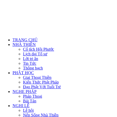
TRANG CHỦ
NHÀ THIỀN
Cổ tích Hội Phước
Lịch đại Tổ sư
Lời tri ân
Tin Tức
Thông bạch
PHẬT HỌC
Giai Thoại Thiền
Kiến Thức Phật Pháp
Đạo Phật Với Tuổi Trẻ
NGHE PHÁP
Pháp Thoại
Bái Tán
NGHI LỄ
Lễ hội
Nếp Sống Nhà Thiền