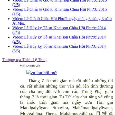
Video: Lễ Chẩn tế Giỗ tổ Khai sơn Chùa Hội Phước 2015
(2/5)
Video: Lễ Chẩn tế Giỗ tổ Khai sơn Chùa Hội Phước 2015
(1/5).
Video: Lễ Giỗ tổ Chùa Hội Phước ngày mùng 3 tháng 3 năm
Ất Mùi.
Video: Lễ Húy kỵ Tổ sư Khai sơn Chùa Hội Phước 2014
(2/5)
Video: Lễ Húy kỵ Tổ sư Khai sơn Chùa Hội Phước 2014
(4/5).
Video: Lễ Húy kỵ Tổ sư Khai sơn Chùa Hội Phước 2014
(5/5)
Thượng tọa Thích Lệ Trang
VU LAN HỘI MỞ
Tháng 7 là thời gian mà rất nhiều những thi
ca, rất nhiều những thơ văn nói lên tình thương
của cha mẹ đối với con cái. Trong Phật giáo
tháng 7 là thời gian Tự Tứ của chư tăng và cũng
là mốc thời gian mà ngày xưa Tôn giả
Maudgalyāyana Sthavira, Mahāmaudgalyāyana,
Moggallāna Thera, Mahāmoggallāna, 目犍連