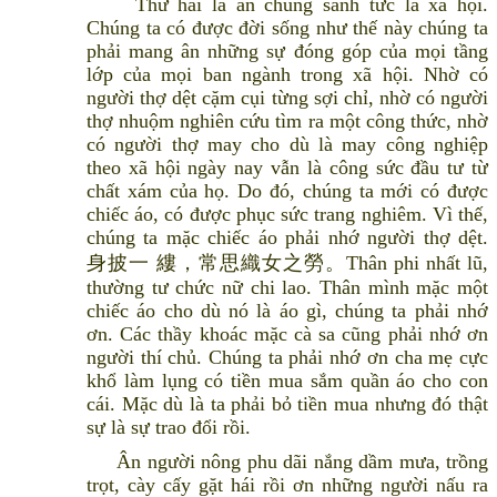
Thứ hai là ân chúng sanh tức là xã hội.
Chúng ta có được đời sống như thế này chúng ta
phải mang ân những sự đóng góp của mọi tầng
lớp của mọi ban ngành trong xã hội. Nhờ có
người thợ dệt cặm cụi từng sợi chỉ, nhờ có người
thợ nhuộm nghiên cứu tìm ra một công thức, nhờ
có người thợ may cho dù là may công nghiệp
theo xã hội ngày nay vẫn là công sức đầu tư từ
chất xám của họ. Do đó, chúng ta mới có được
chiếc áo, có được phục sức trang nghiêm. Vì thế,
chúng ta mặc chiếc áo phải nhớ người thợ dệt.
身披一 縷，常思織女之勞。Thân phi nhất lũ,
thường tư chức nữ chi lao. Thân mình mặc một
chiếc áo cho dù nó là áo gì, chúng ta phải nhớ
ơn. Các thầy khoác mặc cà sa cũng phải nhớ ơn
người thí chủ. Chúng ta phải nhớ ơn cha mẹ cực
khổ làm lụng có tiền mua sắm quần áo cho con
cái. Mặc dù là ta phải bỏ tiền mua nhưng đó thật
sự là sự trao đổi rồi.
Ân người nông phu dãi nắng dầm mưa, trồng
trọt, cày cấy gặt hái rồi ơn những người nấu ra