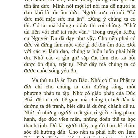
tổn âm đức. Mình nói một lời nói mà để người ta
đau khổ là tổn âm đức. Người xưa có nói “Có
đức mới mặc sức mà ăn”. Đừng ỷ chúng ta có
tài. Có tài mà không có đức thì coi chừng. “Chữ
tài liền với chữ tai một vần.” Trong truyện Kiều,
cụ Nguyễn Du đã dạy như vậy. Cho nên phải có
đức và đừng làm một việc gì để tổn âm đức. Đối
với các vị lãnh đạo, chúng ta luôn luôn phải biết
ơn. Nhờ các vị gìn giữ sắp đặt làm cho xã hội
được ổn định, trật tự. Nhờ đấy mà chúng ta có
được cuộc sống yên ổn.
Và thứ tư là ân Tam Bảo. Nhờ có Chư Phật ra
đời chỉ cho chúng ta con đường sáng, một
phương pháp tu tập. Nhờ có giáo pháp của Đức
Phật để lại nơi thế gian mà chúng ta biết đâu là
đường tà để tránh, biết đâu là đường chánh để tu.
Nhờ có những người xuất gia trì giới, sống phạm
hạnh, đạo đức viên mãn, những đoàn thể tu học
thanh tịnh. Đó là người thầy, người bạn để chăm
sóc để hướng dẫn. Cho nên ta phải biết ơn Tam