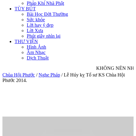
Pháp Khí Nhà Phật
TÙY BÚT
Bài Học Đời Thường
Sức khỏe
Lời hay ý đẹp
Lời Xưa
Phút giây nhìn lại
THƯ VIỆN
Hình Ảnh
Âm Nhạc
Dịch Thuật
KHÔNG NÊN NHÌN
Chùa Hội Phước
/
Nghe Pháp
/
Lễ Húy kỵ Tổ sư KS Chùa Hội
Phước 2014.