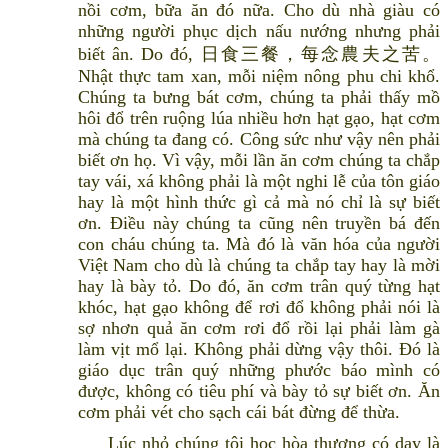
nồi cơm, bữa ăn đó nữa. Cho dù nhà giàu có
những người phục dịch nấu nướng nhưng phải
biết ân. Do đó, 日食三餐，每念農夫之苦。
Nhật thực tam xan, mỗi niệm nông phu chi khổ.
Chúng ta bưng bát cơm, chúng ta phải thấy mồ
hôi đổ trên ruộng lúa nhiều hơn hạt gạo, hạt cơm
mà chúng ta đang có. Công sức như vậy nên phải
biết ơn họ. Vì vậy, mỗi lần ăn cơm chúng ta chắp
tay vái, xá không phải là một nghi lễ của tôn giáo
hay là một hình thức gì cả mà nó chỉ là sự biết
ơn. Điều này chúng ta cũng nên truyền bá đến
con cháu chúng ta. Mà đó là văn hóa của người
Việt Nam cho dù là chúng ta chắp tay hay là mời
hay là bày tỏ. Do đó, ăn cơm trân quý từng hạt
khóc, hạt gạo không để rơi đổ không phải nói là
sợ nhơn quả ăn cơm rơi đổ rồi lại phải làm gà
làm vịt mổ lại. Không phải dừng vậy thôi. Đó là
giáo dục trân quý những phước báo mình có
được, không có tiêu phí và bày tỏ sự biết ơn. Ăn
cơm phải vét cho sạch cái bát đừng để thừa.
Lúc nhỏ chúng tôi học hòa thượng có dạy là