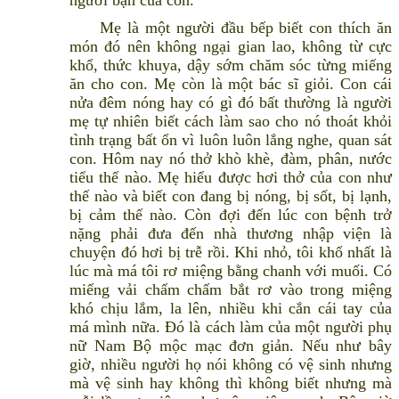
người bạn của con.
Mẹ là một người đầu bếp biết con thích ăn
món đó nên không ngại gian lao, không từ cực
khổ, thức khuya, dậy sớm chăm sóc từng miếng
ăn cho con. Mẹ còn là một bác sĩ giỏi. Con cái
nửa đêm nóng hay có gì đó bất thường là người
mẹ tự nhiên biết cách làm sao cho nó thoát khỏi
tình trạng bất ổn vì luôn luôn lắng nghe, quan sát
con. Hôm nay nó thở khò khè, đàm, phân, nước
tiểu thế nào. Mẹ hiểu được hơi thở của con như
thế nào và biết con đang bị nóng, bị sốt, bị lạnh,
bị cảm thế nào. Còn đợi đến lúc con bệnh trở
nặng phải đưa đến nhà thương nhập viện là
chuyện đó hơi bị trễ rồi. Khi nhỏ, tôi khổ nhất là
lúc mà má tôi rơ miệng bằng chanh với muối. Có
miếng vải chấm chấm bắt rơ vào trong miệng
khó chịu lắm, la lên, nhiều khi cắn cái tay của
má mình nữa. Đó là cách làm của một người phụ
nữ Nam Bộ mộc mạc đơn giản. Nếu như bây
giờ, nhiều người họ nói không có vệ sinh nhưng
mà vệ sinh hay không thì không biết nhưng mà