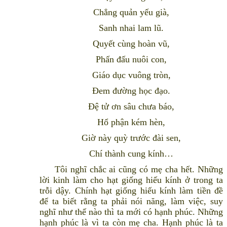
Chẳng quản yếu già,
Sanh nhai lam lũ.
Quyết cùng hoàn vũ,
Phấn đấu nuôi con,
Giáo dục vuông tròn,
Ðem đường học đạo.
Ðệ tử ơn sâu chưa báo,
Hổ phận kém hèn,
Giờ này quỳ trước đài sen,
Chí thành cung kính…
Tôi nghĩ chắc ai cũng có mẹ cha hết. Những
lời kinh làm cho hạt giống hiếu kính ở trong ta
trỗi dậy. Chính hạt giống hiếu kính làm tiền đề
để ta biết rằng ta phải nói năng, làm việc, suy
nghĩ như thế nào thì ta mới có hạnh phúc. Những
hạnh phúc là vì ta còn mẹ cha. Hạnh phúc là ta