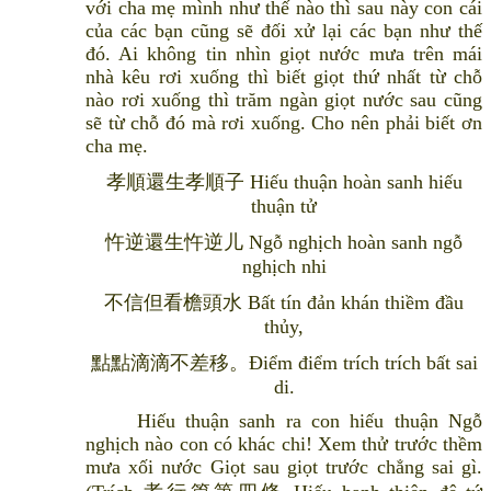
với cha mẹ mình như thế nào thì sau này con cái
của các bạn cũng sẽ đối xử lại các bạn như thế
đó. Ai không tin nhìn giọt nước mưa trên mái
nhà kêu rơi xuống thì biết giọt thứ nhất từ chỗ
nào rơi xuống thì trăm ngàn giọt nước sau cũng
sẽ từ chỗ đó mà rơi xuống. Cho nên phải biết ơn
cha mẹ.
孝順還生孝順子 Hiếu thuận hoàn sanh hiếu
thuận tử
忤逆還生忤逆儿 Ngỗ nghịch hoàn sanh ngỗ
nghịch nhi
不信但看檐頭水 Bất tín đản khán thiềm đầu
thủy,
點點滴滴不差移。Điểm điểm trích trích bất sai
di.
Hiếu thuận sanh ra con hiếu thuận Ngỗ
nghịch nào con có khác chi! Xem thử trước thềm
mưa xối nước Giọt sau giọt trước chẳng sai gì.