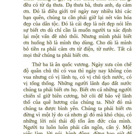
đều có từ dạ thưa. Dạ thưa bà, thưa anh, dạ cảm
ơn. Đó là điều giới trẻ ngày nay nhiều khi các
bạn quên, chúng ta cần phải giữ lại nét văn hóa
đẹp của dân tộc. Đó là cái đẹp là nét đẹp nói lên
sự biết ơn dù chỉ cần là muốn người ta xác định
lại một vấn đề nhỏ thôi. Nhưng mình phải biết
ơn huống hồ là mình thọ dùng. Cho dù là mình
bỏ tiền ra phải cảm ơn từ điện, từ nước. Tất cả
mọi thứ chúng ta phải biết ơn.
Thứ ba là ân quốc vương. Ngày xưa còn chế
độ quân chủ thì có vua thì ngày nay không còn
vua nhưng có vị lãnh tụ, có vị chủ tịch nước, có
vị tổng thống. Những người lãnh đạo đất nước
chúng ta phải biết ơn họ. Biết ơn cả những người
chiến sĩ giữ biên cương, bờ cõi để bảo vệ lãnh
thổ của quê hương của chúng ta. Nhờ đó mà
chúng ta được bình yên. Chúng ta phải biết ơn
đừng vì một lý do cá nhơn gì đó mà khó chịu, có
những lời nói thái độ tổn âm đức của mình.
Người tu luôn luôn phải cẩn ngôn, cẩn ý. Một
việc làm, lời nói, hành động, đừng bao giờ để