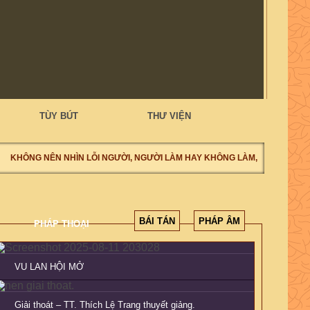
TÙY BÚT
THƯ VIỆN
KHÔNG NÊN NHÌN LỖI NGƯỜI, NGƯỜI LÀM HAY KHÔNG LÀM, NÊN NHÌN TỰ
BÁI TÁN
PHÁP ÂM
PHÁP THOẠI
VU LAN HỘI MỞ
Giải thoát – TT. Thích Lệ Trang thuyết giảng.