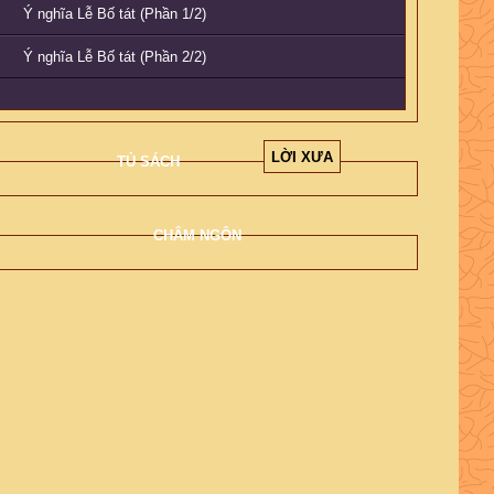
Ý nghĩa Lễ Bố tát (Phần 1/2)
Ý nghĩa Lễ Bố tát (Phần 2/2)
LỜI XƯA
TỦ SÁCH
CHÂM NGÔN