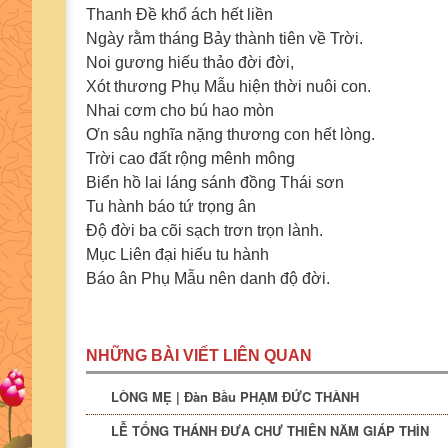
Thanh Đề khổ ách hết liền
Ngày rằm tháng Bảy thành tiên về Trời.
Noi gương hiếu thảo đời đời,
Xót thương Phụ Mẫu hiện thời nuôi con.
Nhai cơm cho bú hao mòn
Ơn sâu nghĩa nặng thương con hết lòng.
Trời cao đất rộng mênh mông
Biển hồ lai láng sánh đồng Thái sơn
Tu hành báo tứ trọng ân
Độ đời ba cõi sạch trơn trọn lành.
Mục Liên đại hiếu tu hành
Báo ân Phụ Mẫu nên danh độ đời.
NHỮNG BÀI VIẾT LIÊN QUAN
LÒNG MẸ | Đàn Bầu PHẠM ĐỨC THÀNH
LỄ TỐNG THÁNH ĐƯA CHƯ THIÊN NĂM GIÁP THÌN