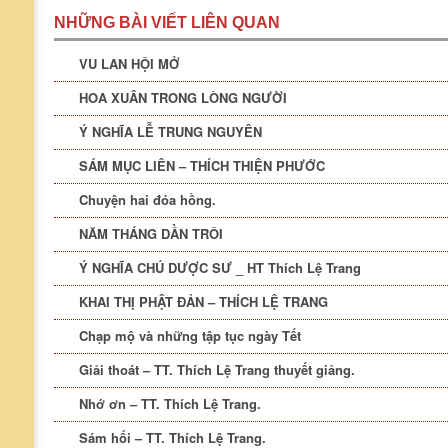
NHỮNG BÀI VIẾT LIÊN QUAN
VU LAN HỘI MỞ
HOA XUÂN TRONG LÒNG NGƯỜI
Ý NGHĨA LỄ TRUNG NGUYÊN
SÁM MỤC LIÊN – THÍCH THIỆN PHƯỚC
Chuyện hai đóa hồng.
NĂM THÁNG DẦN TRÔI
Ý NGHĨA CHÚ DƯỢC SƯ _ HT Thích Lệ Trang
KHAI THỊ PHẬT ĐẢN – THÍCH LỆ TRANG
Chạp mộ và những tập tục ngày Tết
Giải thoát – TT. Thích Lệ Trang thuyết giảng.
Nhớ ơn – TT. Thích Lệ Trang.
Sám hối – TT. Thích Lệ Trang.