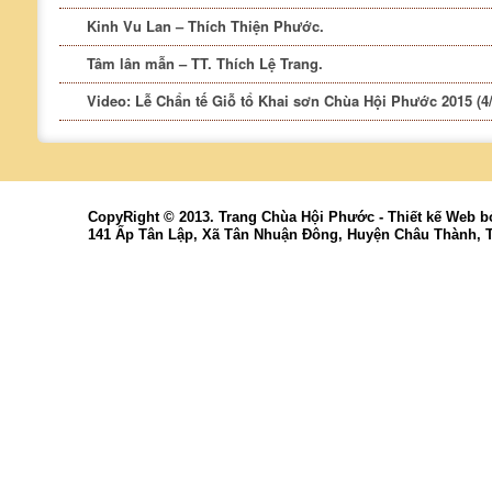
Kinh Vu Lan – Thích Thiện Phước.
Tâm lân mẫn – TT. Thích Lệ Trang.
Video: Lễ Chẩn tế Giỗ tổ Khai sơn Chùa Hội Phước 2015 (4/
CopyRight © 2013. Trang Chùa Hội Phước -
Thiết kế Web
b
141 Ấp Tân Lập, Xã Tân Nhuận Đông, Huyện Châu Thành, 