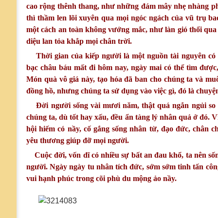
cao rộng thênh thang, như những đám mây nhẹ nhàng ph
thì thầm len lõi xuyên qua mọi ngóc ngách của vũ trụ b
một cách an toàn không vướng mắc, như làn gió thổi qu
diệu lan tỏa khắp mọi chân trời.
Thời gian của kiếp người là một nguồn tài nguyên có g
bạc châu báu mất đi hôm nay, ngày mai có thể tìm được, c
Món quà vô giá này, tạo hóa đã ban cho chúng ta và mu
đồng hồ, nhưng chúng ta sử dụng vào việc gì, đó là chuy
Đời người sống vài mươi năm, thật quá ngắn ngủi so 
chúng ta, dù tốt hay xấu, đều ẩn tàng lý nhân quả ở đó. 
hội hiếm có nầy, cố gắng sống nhân từ, đạo đức, chân ch
yêu thương giúp đỡ mọi người.
Cuộc đời, vốn dĩ có nhiều sự bất an đau khổ, ta nên số
người. Ngày ngày tu nhân tích đức, sớm sớm tinh tấn côn
vui hạnh phúc trong cõi phù du mộng ảo nầy.