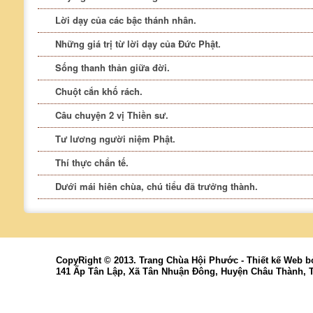
Lời dạy của các bậc thánh nhân.
Những giá trị từ lời dạy của Đức Phật.
Sống thanh thản giữa đời.
Chuột cắn khố rách.
Câu chuyện 2 vị Thiền sư.
Tư lương người niệm Phật.
Thí thực chẩn tế.
Dưới mái hiên chùa, chú tiểu đã trưởng thành.
CopyRight © 2013. Trang Chùa Hội Phước -
Thiết kế Web
b
141 Ấp Tân Lập, Xã Tân Nhuận Đông, Huyện Châu Thành, 