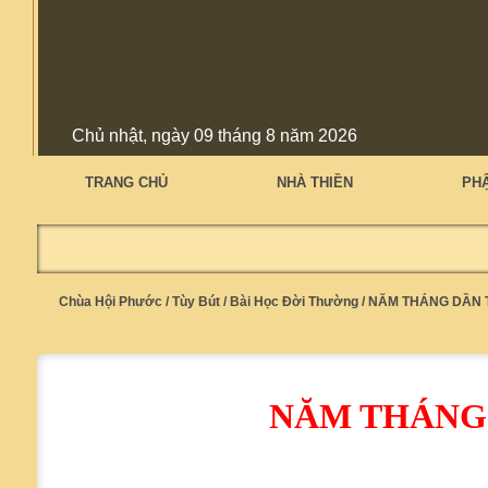
Chủ nhật, ngày 09 tháng 8 năm 2026
TRANG CHỦ
NHÀ THIỀN
PH
Chùa Hội Phước
/
Tùy Bút
/
Bài Học Đời Thường
/
NĂM THÁNG DẦN 
NĂM THÁNG