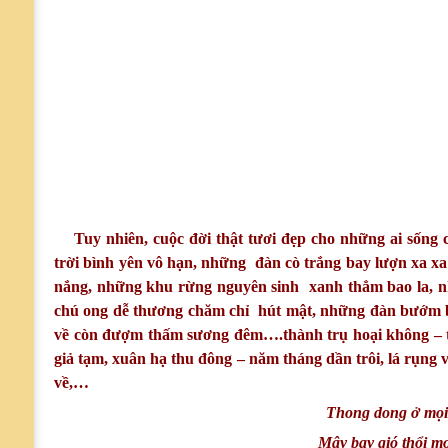
Tuy nhiên, cuộc đời thật tươi đẹp cho những ai sống
trời bình yên vô hạn, những đàn cò trắng bay lượn xa xa 
nắng, những khu rừng nguyên sinh xanh thẳm bao la, n
chú ong dễ thương chăm chỉ hút mật, những đàn bướm b
về còn đượm thấm sương đêm….thành trụ hoại không – th
giả tạm, xuân hạ thu đông – năm tháng dần trôi, lá rụng 
về,…
Thong dong ở mọi
Mây bay gió thổi mo