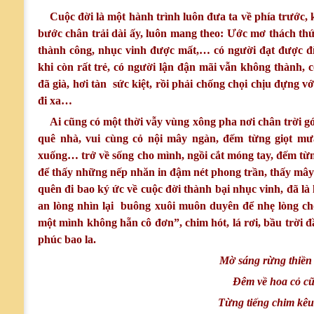
Cuộc đời là một hành trình luôn đưa ta về phía trước, kh
bước chân trải dài ấy, luôn mang theo: Ước mơ thách thứ
thành công, nhục vinh được mất,… có người đạt được đ
khi còn rất trẻ, có người lận đận mãi vẫn không thành, c
đã già, hơi tàn sức kiệt, rồi phải chống chọi chịu đựng v
đi xa…
Ai cũng có một thời vẫy vùng xông pha nơi chân trời gó
quê nhà, vui cùng cỏ nội mây ngàn, đếm từng giọt mưa
xuống… trở về sống cho mình, ngồi cắt móng tay, đếm từng
để thấy những nếp nhăn in đậm nét phong trần, thấy mây 
quên đi bao ký ức về cuộc đời thành bại nhục vinh, đã là l
an lòng nhìn lại buông xuôi muôn duyên để nhẹ lòng c
một mình không hẵn cô đơn”, chim hót, lá rơi, bầu trời
phúc bao la.
Mờ sáng rừng thiền
Đêm về hoa cỏ cũ
Từng tiếng chim kêu