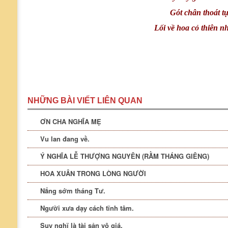
Gót chân thoát t
Lối về hoa cỏ thiên n
NHỮNG BÀI VIẾT LIÊN QUAN
ƠN CHA NGHĨA MẸ
Vu lan đang về.
Ý NGHĨA LỄ THƯỢNG NGUYÊN (RẰM THÁNG GIÊNG)
HOA XUÂN TRONG LÒNG NGƯỜI
Nắng sớm tháng Tư.
Người xưa dạy cách tĩnh tâm.
Suy nghĩ là tài sản vô giá.